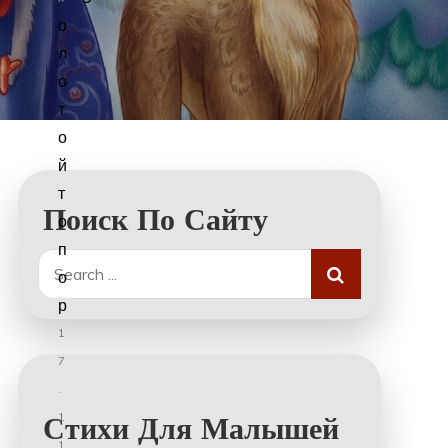
о
л
о
т
о
й
т
Поиск По Сайту
о
п
Search
о
for:
р
1
7
.
1
Стихи Для Малышей
1