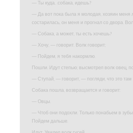
— Ты куда, .собака, идешь?
— Да вот пока была я молодая, хозяин меня л
состарилась, он меня и прогнал со двора. Во
— Собака, а может, ты есть хочешь?
— Хочу, — говорит. Волк говорит;
— Пойдем, я тебя накормлю.
Пошли. Идут степью; высмотрел волк овец, п
— Ступай, — говорит, — погляди, что это там
Собака пошла, возвращается и говорит:
— Овцы.
— Чтоб они подохли. Только понабьем в зубы
Пойдем дальше.
Идут, Увидел волк гусей.