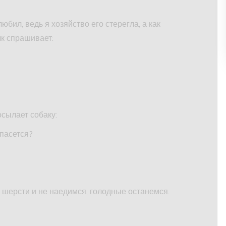
юбил, ведь я хозяйство его стерегла, а как
лк спрашивает:
осылает собаку:
 пасется?
 шерсти и не наедимся, голодные останемся.