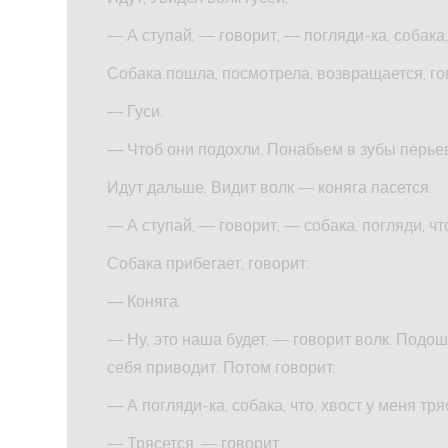
— А ступай, — говорит, — погляди-ка, собака,
Собака пошла, посмотрела, возвращается, го
— Гуси.
— Чтоб они подохли. Понабьем в зубы перьев
Идут дальше. Видит волк — коняга пасется.
— А ступай, — говорит, — собака, погляди, чт
Собака прибегает, говорит:
— Коняга.
— Ну, это наша будет, — говорит волк. Подошл
себя приводит. Потом говорит:
— А погляди-ка, собака, что, хвост у меня тр
— Трясется, — говорит.