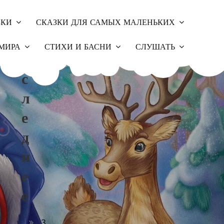
ЗКИ
СКАЗКИ ДЛЯ САМЫХ МАЛЕНЬКИХ
П
МИРА
СТИХИ И БАСНИ
СЛУШАТЬ
О
С
Л
Е
Д
Н
Е
Е
З