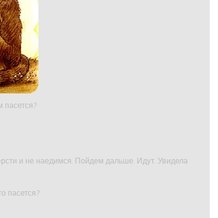
м пасется?
рсти и не наедимся. Пойдем дальше. Идут. Увидела
то пасется?