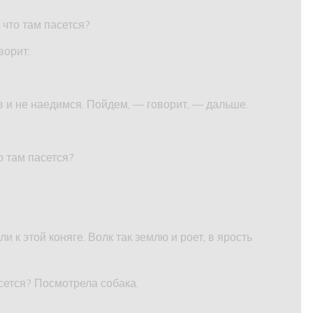
 что там пасется?
ворит:
 и не наедимся. Пойдем, — говорит, — дальше.
о там пасется?
и к этой коняге. Волк так землю и роет, в ярость
ясется? Посмотрела собака.