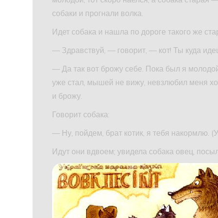
собаки и прогнали волка.
Идет собака и нашла по дороге такого же стар
— Здравствуй, — говорит, — кот! Ты куда ид
— Да так вот брожу себе. Пока был я молодо
уже стал, мышей не вижу, невзлюбил меня хоз
и брожу.
Говорит собака:
— Ну, пойдем, брат котик, я тебя накормлю. (У
Идут они вдвоем; увидела собака овец, посыл