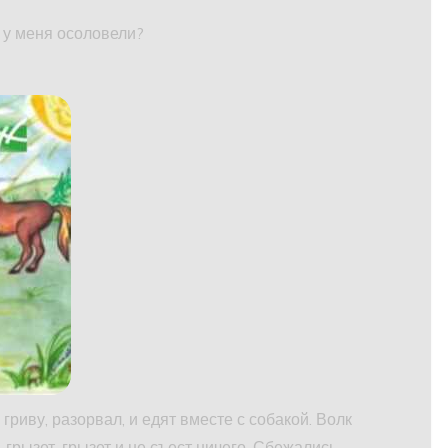
а у меня осоловели?
а гриву, разорвал, и едят вместе с собакой. Волк
 грызет, грызет и не съест ничего. Сбежались