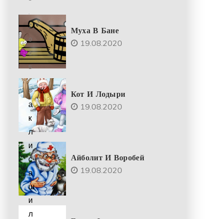
.
2
Муха В Бане
0
19.08.2020
2
5
К
Кот И Лодыри
а
19.08.2020
к
л
и
Айболит И Воробей
с
19.08.2020
а
ш
и
л