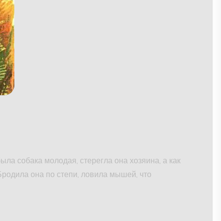
была собака молодая, стерегла она хозяина, а как
 Бродила она по степи, ловила мышей, что