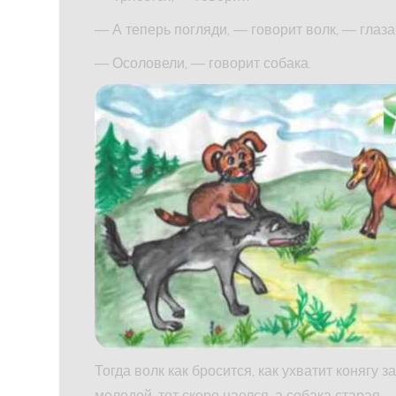
— А теперь погляди, — говорит волк, — глаз
— Осоловели, — говорит собака.
Тогда волк как бросится, как ухватит конягу з
молодой, тот скоро наелся, а собака старая —