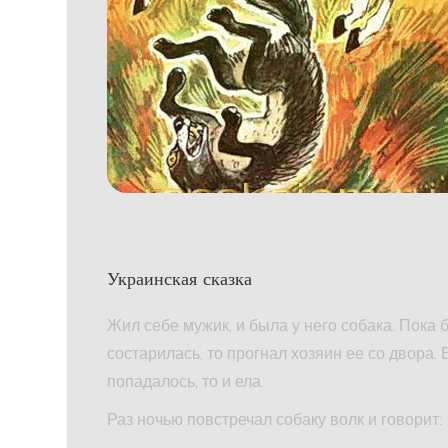
Украинская сказка
Жил себе мужик, и была у него собака. Пока 
состарилась, то прогнал хозяин ее со двора.
попадалось, то и ела.
Раз ночью повстречал собаку волк и говорит: