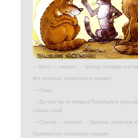
— Беги, — говорит, — братец, погляди, кто та
Кот побежал, посмотрел и говорит:
— Овцы.
— Да черт бы их побрал! Понабьем в зубы ше
собака гусей.
— Ступай, — говорит, — братуха, посмотри, к
Побежал кот, посмотрел, говорит: