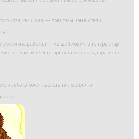
ого кота, как и она, — ловит мышей в степи.
ешь?
й, у хозяина работал — мышей ловил, а теперь стар
яин, не дает мне есть, прогнал меня со двора, вот я
же и собака хочет сделать так, как волк.)
ает кота: