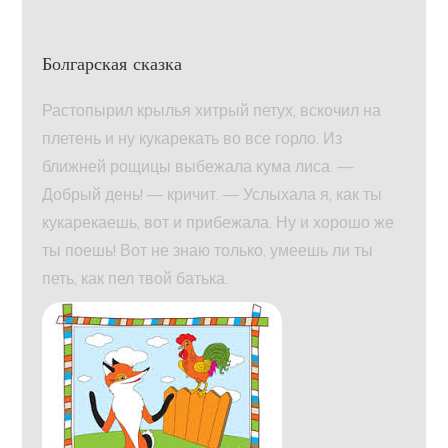
Болгарская сказка
Растопырил крылья хитрый петух, вскочил на
плетень и ну кукарекать во все горло. Из
ближней рощицы выбежала кума лиса. —
Добрый день! — кричит. — Услыхала я, как ты
кукарекаешь, вот и прибежала. Ну и хорошо же
ты поешь! Вот не знаю только, умеешь ли ты
петь, как пел твой батька.