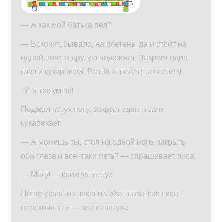
— А как мой батька пел?
— Вскочит, бывало, на плетень, да и стоит на
одной ноге, а другую подожмет. Закроет один
глаз и кукарекает. Вот был певец так певец!
-И я так умею!
Поджал петух ногу, закрыл один глаз и
кукарекает.
— А можешь ты, стоя на одной ноге, закрыть
оба глаза и все-таки петь? — спрашивает лиса.
— Могу! — крикнул петух.
Но не успел он закрыть оба глаза, как лиса
подскочила и — хвать петуха!