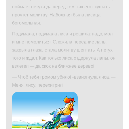
поймает петуха да перед тем, как его скушать,
прочтет молитву. Набожная была лисица,
богомольная.
Подумала, подумала лиса и решила: надо, мол,
и мне помолиться. Сложила передние лапы,
закрыла глаза, стала молитву шептать. А петух
того и ждал. Как только лиса отдернула лапы, он
взлетел — да скок на ближнее дерево!
— Чтоб тебя громом убило! -взвизгнула лиса. —
Меня, лису, перехитрил!