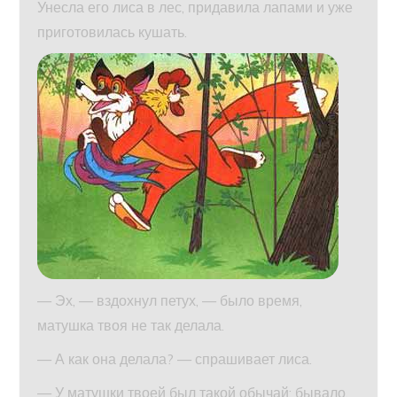
Унесла его лиса в лес, придавила лапами и уже
приготовилась кушать.
— Эх, — вздохнул петух, — было время,
матушка твоя не так делала.
— А как она делала? — спрашивает лиса.
— У матушки твоей был такой обычай: бывало,