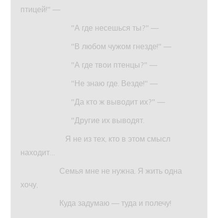
птицей!" —
"А где несешься ты?" —
"В любом чужом гнезде!" —
"А где твои птенцы?" —
"Не знаю где. Везде!" —
"Да кто ж выводит их?" —
"Другие их выводят.
Я не из тех, кто в этом смысл
находит…
Семья мне не нужна. Я жить одна
хочу,
Куда задумаю — туда и полечу!