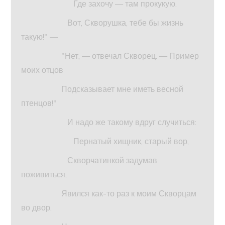
Где захочу — там прокукую.
Вот, Скворушка, тебе бы жизнь
такую!" —
"Нет, — отвечал Скворец. — Пример
моих отцов
Подсказывает мне иметь весной
птенцов!"
И надо же такому вдруг случиться:
Пернатый хищник, старый вор,
Скворчатинкой задумав
поживиться,
Явился как-то раз к моим Скворцам
во двор.