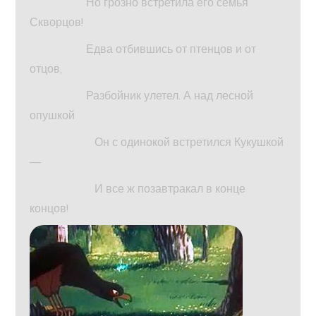
Но грозно встретила его семья
Скворцов!
Едва отбившись от птенцов и от
отцов,
Разбойник улетел. А над лесной
опушкой
Он с одинокой встретился Кукушкой
—
И все ж позавтракал в конце
концов!