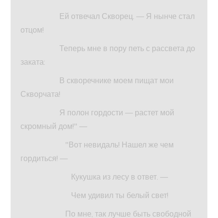
Ей отвечал Скворец. — Я нынче стал
отцом!
Теперь мне в пору петь с рассвета до
заката:
В скворечнике моем пищат мои
Скворчата!
Я полон гордости — растет мой
скромный дом!" —
"Вот невидаль! Нашел же чем
гордиться! —
Кукушка из лесу в ответ. —
Чем удивил ты белый свет!
По мне, так лучше быть свободной