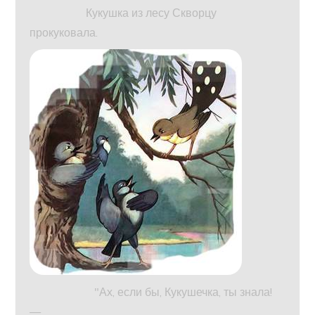
Кукушка из лесу Скворцу
прокуковала.
"Ах, если бы, Кукушечка, ты знала!
—