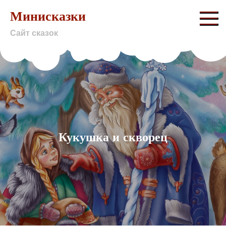
Skip
Минисказки
to
Сайт сказок
content
Кукушка и скворец