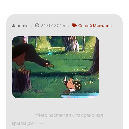
21.07.2015
admin
Сергей Михалков
"Чего распелся ты так рано над
крыльцом?" —