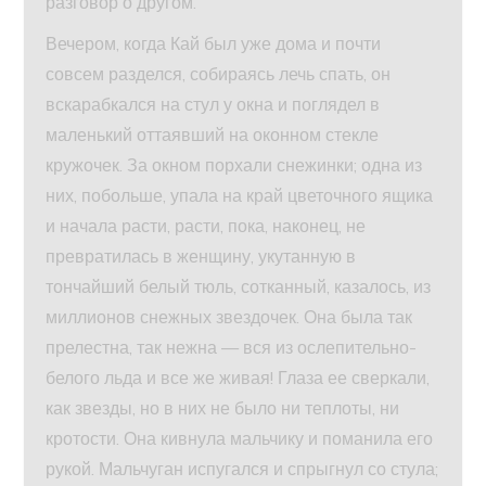
разговор о другом.
Вечером, когда Кай был уже дома и почти
совсем разделся, собираясь лечь спать, он
вскарабкался на стул у окна и поглядел в
маленький оттаявший на оконном стекле
кружочек. За окном порхали снежинки; одна из
них, побольше, упала на край цветочного ящика
и начала расти, расти, пока, наконец, не
превратилась в женщину, укутанную в
тончайший белый тюль, сотканный, казалось, из
миллионов снежных звездочек. Она была так
прелестна, так нежна — вся из ослепительно-
белого льда и все же живая! Глаза ее сверкали,
как звезды, но в них не было ни теплоты, ни
кротости. Она кивнула мальчику и поманила его
рукой. Мальчуган испугался и спрыгнул со стула;