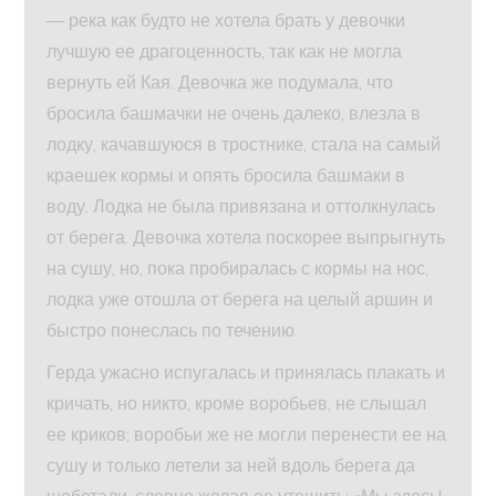
— река как будто не хотела брать у девочки
лучшую ее драгоценность, так как не могла
вернуть ей Кая. Девочка же подумала, что
бросила башмачки не очень далеко, влезла в
лодку, качавшуюся в тростнике, стала на самый
краешек кормы и опять бросила башмаки в
воду. Лодка не была привязана и оттолкнулась
от берега. Девочка хотела поскорее выпрыгнуть
на сушу, но, пока пробиралась с кормы на нос,
лодка уже отошла от берега на целый аршин и
быстро понеслась по течению.
Герда ужасно испугалась и принялась плакать и
кричать, но никто, кроме воробьев, не слышал
ее криков; воробьи же не могли перенести ее на
сушу и только летели за ней вдоль берега да