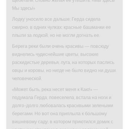
щебетали, словно желая ее утешить: «Мы здесь!
Мы здесь!»
Лодку уносило все дальше; Герда сидела
смирно, в одних чулках; красные башмачки ее
плыли за лодкой, но не могли догнать ее.
Берега реки были очень красивы — повсюду
виднелись чудеснейшие цветы, высокие
раскидистые деревья, луга, на которых паслись
овцы и коровы, но нигде не было видно ни души
человеческой.
«Может быть, река несет меня к Каю!» —
подумала Герда, повеселела, встала на ноги и
долго-долго любовалась красивыми зелеными
берегами. Но вот она приплыла к большому
вишневому саду, в котором приютился домик с