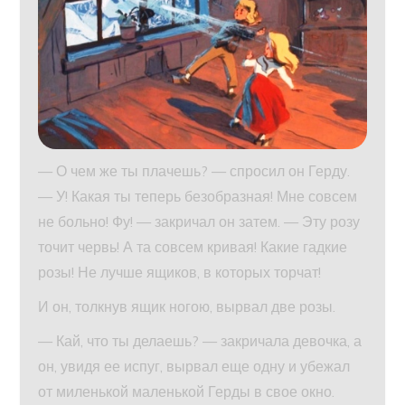
— О чем же ты плачешь? — спросил он Герду.
— У! Какая ты теперь безобразная! Мне совсем
не больно! Фу! — закричал он затем. — Эту розу
точит червь! А та совсем кривая! Какие гадкие
розы! Не лучше ящиков, в которых торчат!
И он, толкнув ящик ногою, вырвал две розы.
— Кай, что ты делаешь? — закричала девочка, а
он, увидя ее испуг, вырвал еще одну и убежал
от миленькой маленькой Герды в свое окно.