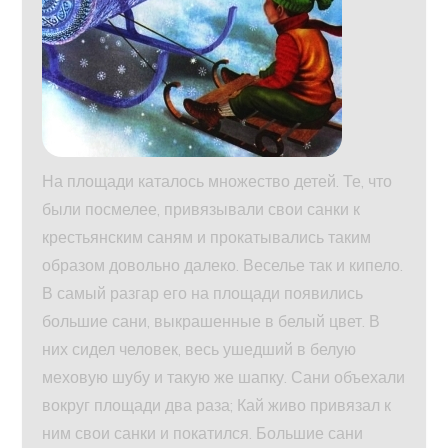
На площади каталось множество детей. Те, что
были посмелее, привязывали свои санки к
крестьянским саням и прокатывались таким
образом довольно далеко. Веселье так и кипело.
В самый разгар его на площади появились
большие сани, выкрашенные в белый цвет. В
них сидел человек, весь ушедший в белую
меховую шубу и такую же шапку. Сани объехали
вокруг площади два раза; Кай живо привязал к
ним свои санки и покатился. Большие сани