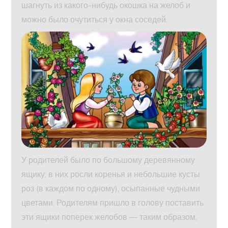
шагнуть из какого-нибудь окошка на желоб и
можно было очутиться у окна соседей.
У родителей было по большому деревянному
ящику; в них росли коренья и небольшие кусты
роз (в каждом по одному), осыпанные чудными
цветами. Родителям пришло в голову поставить
эти ящики поперек желобов — таким образом,