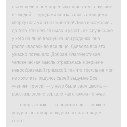
выглядели в нем вареным шпинатом, а лучшие
из людей — уродами или казались стоящими
кверху ногами и без животов! Лица искажались
до того, что нельзя было и узнать их; случись же
у кого на лице веснушка или родинка, она
расплывалась во все лицо. Дьявола все это
ужасно потешало. Добрая, благочестивая
человеческая мысль отражалась в зеркале
невообразимой гримасой, так что тролль не мог
не хохотать, радуясь своей выдумке.Все
ученики тролля — у него была своя школа —
рассказывали о зеркале как о каком-то чуде.
— Теперь только, — говорили они, — можно
увидеть весь мир и людей в их настоящем
свете!