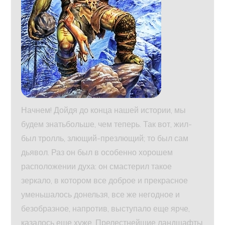
Начнем! Дойдя до конца нашей истории, мы
будем знатьбольше, чем теперь. Так вот, жил-
был тролль, злющий-презлющий; то был сам
дьявол. Раз он был в особенно хорошем
расположении духа: он смастерил такое
зеркало, в котором все доброе и прекрасное
уменьшалось донельзя, все же негодное и
безобразное, напротив, выступало еще ярче,
казалось еще хуже. Прелестнейшие ландшафты