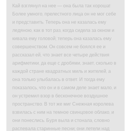
Кай взглянул на нее — она была так хороша!
Более умного, прелестного лица он не мог себе
и представить. Теперь она не казалась ему
ледяною, как в тот раз, когда сидела за окном и
кивала ему головой; теперь она казалась ему
совершенством. Он совсем не боялся ее и
рассказал ей, что знает все четыре действия
арифметики, да еще с дробями, знает, сколько в
каждой стране квадратных миль и жителей, а
она только улыбалась в ответ. И тогда ему
показалось, что он и в самом деле знает мало, и
он устремил взор в бесконечное воздушное
пространство. В тот же миг Снежная королева
взвилась с ним на темное свинцовое облако, и
они понеслись. Буря выла и стонала, словно
распевала старинные песни; они летели над