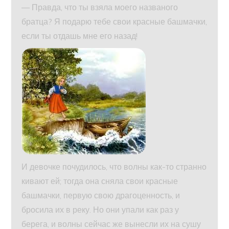
— Правда, что ты взяла моего названого
братца? Я подарю тебе свои красные башмачки,
если ты отдашь мне его назад!
И девочке почудилось, что волны как-то странно
кивают ей; тогда она сняла свои красные
башмачки, первую свою драгоценность, и
бросила их в реку. Но они упали как раз у
берега, и волны сейчас же вынесли их на сушу