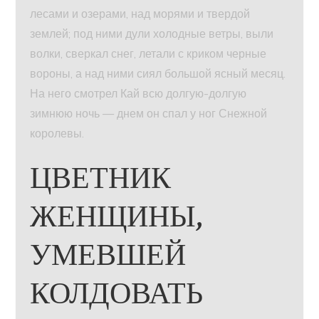
лесами и озерами, над морями и твердой
землей; под ними дули холодные ветры, выли
волки, сверкал снег, летали с криком черные
вороны, а над ними сиял большой ясный месяц.
На него смотрел Кай всю долгую-долгую
зимнюю ночь — днем он спал у ног Снежной
королевы.
ЦВЕТНИК
ЖЕНЩИНЫ,
УМЕВШЕЙ
КОЛДОВАТЬ