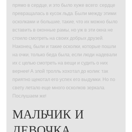
прямо в сердце, и это было хуже всего: сердце
превращалась в кусок льда. Были между этими
осколками и большие, такие, что их можно было
вставить в оконные рамы, но уж в эти окна не
стоило смотреть на своих добрых друзей.
Наконец, были и такие осколки, которые пошли
на очки, только беда была, если люди надевали
их с целью смотреть на вещи и судить о них
вернее! А злой тролль хохотал до колик: так
приятно щекотал его успех его выдумки. Но по
свету летало еще много осколков зеркала.
Послушаем же!
МАЛЬЧИК И
ДЕВОЧКА