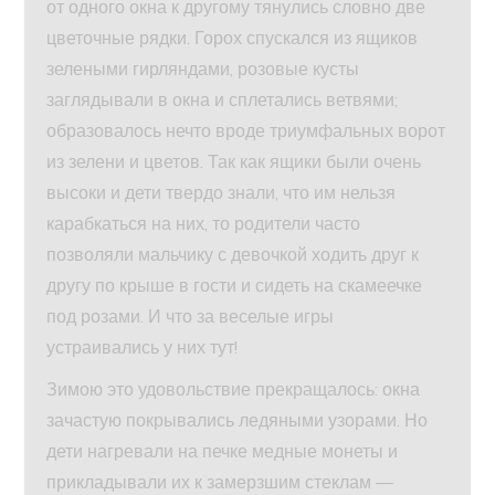
от одного окна к другому тянулись словно две
цветочные рядки. Горох спускался из ящиков
зелеными гирляндами, розовые кусты
заглядывали в окна и сплетались ветвями;
образовалось нечто вроде триумфальных ворот
из зелени и цветов. Так как ящики были очень
высоки и дети твердо знали, что им нельзя
карабкаться на них, то родители часто
позволяли мальчику с девочкой ходить друг к
другу по крыше в гости и сидеть на скамеечке
под розами. И что за веселые игры
устраивались у них тут!
Зимою это удовольствие прекращалось: окна
зачастую покрывались ледяными узорами. Но
дети нагревали на печке медные монеты и
прикладывали их к замерзшим стеклам —