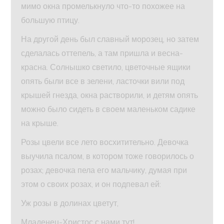
мимо окна промелькнуло что-то похожее на
большую птицу.
На другой день был славный морозец, но затем
сделалась оттепель, а там пришла и весна-
красна. Солнышко светило, цветочные ящики
опять были все в зелени, ласточки вили под
крышей гнезда, окна растворили, и детям опять
можно было сидеть в своем маленьком садике
на крыше.
Розы цвели все лето восхитительно. Девочка
выучила псалом, в котором тоже говорилось о
розах; девочка пела его мальчику, думая при
этом о своих розах, и он подпевал ей:
Уж розы в долинах цветут,
Младенец-Христос с нами тут!