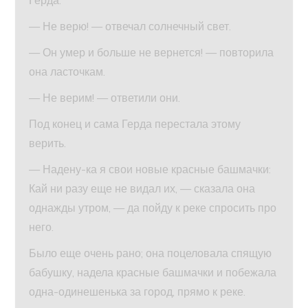
Герда.
— Не верю! — отвечал солнечный свет.
— Он умер и больше не вернется! — повторила
она ласточкам.
— Не верим! — ответили они.
Под конец и сама Герда перестала этому
верить.
— Надену-ка я свои новые красные башмачки:
Кай ни разу еще не видал их, — сказала она
однажды утром, — да пойду к реке спросить про
него.
Было еще очень рано; она поцеловала спящую
бабушку, надела красные башмачки и побежала
одна-одинешенька за город, прямо к реке.