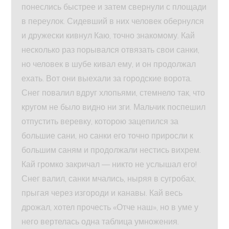
понеслись быстрее и затем свернули с площади
в переулок. Сидевший в них человек обернулся
и дружески кивнул Каю, точно знакомому. Кай
несколько раз порывался отвязать свои санки,
но человек в шубе кивал ему, и он продолжал
ехать. Вот они выехали за городские ворота.
Снег повалил вдруг хлопьями, стемнело так, что
кругом не было видно ни зги. Мальчик поспешил
отпустить веревку, которою зацепился за
большие сани, но санки его точно приросли к
большим саням и продолжали нестись вихрем.
Кай громко закричал — никто не услышал его!
Снег валил, санки мчались, ныряя в сугробах,
прыгая через изгороди и канавы. Кай весь
дрожал, хотел прочесть «Отче наш», но в уме у
него вертелась одна таблица умножения.