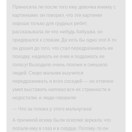
Приносила ли после того ему девочка книжку с
картинками, он говорил, что эти картинки
хороши только для грудных ребят;
рассказывала ли что-нибудь бабушка, он
придирался к словам. Да хоть бы одно это! А то
он дошел до того, что стал передразнивать ее
походку, надевать ее очки и подражать ее
голосу! Выходило очень похоже и смешило
людей. Скоро мальчик выучился
передразнивать и всех соседей — он отлично
умел выставить напоказ все их странности и
недостатки, и люди говорили:
— Что за голова у этого мальчугана!
А причиной всему были осколки зеркала, что
попали ему в глаз и в сердце. Потому-то он