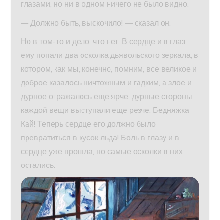
глазами, но ни в одном ничего не было видно.
— Должно быть, выскочило! — сказал он.
Но в том-то и дело, что нет. В сердце и в глаз
ему попали два осколка дьявольского зеркала, в
котором, как мы, конечно, помним, все великое и
доброе казалось ничтожным и гадким, а злое и
дурное отражалось еще ярче, дурные стороны
каждой вещи выступали еще резче. Бедняжка
Кай! Теперь сердце его должно было
превратиться в кусок льда! Боль в глазу и в
сердце уже прошла, но самые осколки в них
остались.