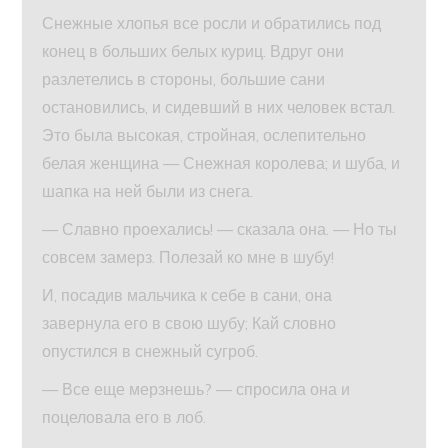
Снежные хлопья все росли и обратились под
конец в больших белых куриц. Вдруг они
разлетелись в стороны, большие сани
остановились, и сидевший в них человек встал.
Это была высокая, стройная, ослепительно
белая женщина — Снежная королева; и шуба, и
шапка на ней были из снега.
— Славно проехались! — сказала она. — Но ты
совсем замерз. Полезай ко мне в шубу!
И, посадив мальчика к себе в сани, она
завернула его в свою шубу; Кай словно
опустился в снежный сугроб.
— Все еще мерзнешь? — спросила она и
поцеловала его в лоб.