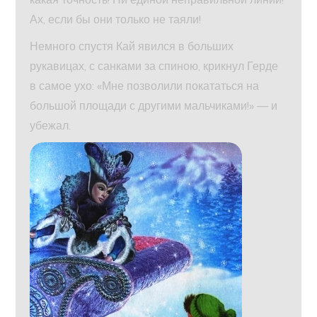
Ах, если бы они только не таяли!
Немного спустя Кай явился в больших
рукавицах, с санками за спиною, крикнул Герде
в самое ухо: «Мне позволили покататься на
большой площади с другими мальчиками!» — и
убежал.