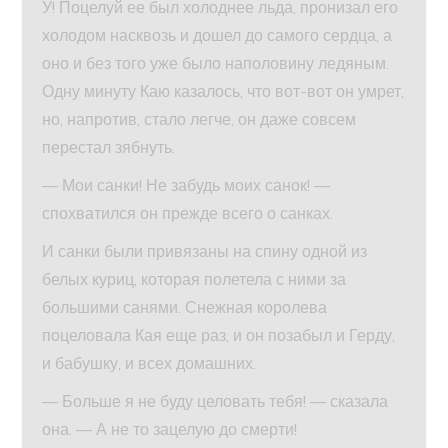
У! Поцелуй ее был холоднее льда, пронизал его
холодом насквозь и дошел до самого сердца, а
оно и без того уже было наполовину ледяным.
Одну минуту Каю казалось, что вот-вот он умрет,
но, напротив, стало легче, он даже совсем
перестал зябнуть.
— Мои санки! Не забудь моих санок! —
спохватился он прежде всего о санках.
И санки были привязаны на спину одной из
белых куриц, которая полетела с ними за
большими санями. Снежная королева
поцеловала Кая еще раз, и он позабыл и Герду,
и бабушку, и всех домашних.
— Больше я не буду целовать тебя! — сказала
она. — А не то зацелую до смерти!