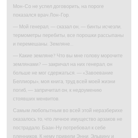
Мон-Со не успел договорить, на пороге
показался врач Лон-Гор.
— Мой генерал, — сказал он, — бинты исчезли,
термометры перебиты, все порошки рассыпаны
и перемешаны. Земляне…
— Какие земляне? Что вы мне голову морочите
землянами? — закричал на них генерал, он
больше не мог сдержаться. — «Завоевание
Беллиоры», моя книга, труд всей моей жизни
погиб, — запричитал он, к недоумению
стоявших менвитов.
Самым любопытным во всей этой неразберихе
оказалось то, что личное имущество арзаков не
пострадало. Баан-Ну потребовал к себе
пленников. К нему привели Энни, Эльвину и