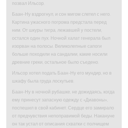
позвал Ильсор.
Баан-Ну вздрогнул, и сон мигом слетел с него.
Картина ужасного погрома предстала перед
ним. От шкуры тигра, лежавшей у постели,
остался один пух. Ночной халат генерала был
изорван на полосы. Великолепные сапоги
больше походили на сандалии, какие носили
древние греки, остальное было съедено.
Ильсор хотел подать Баан-Ну его мундир, но в
шкафу была груда лоскутьев.
Баан-Ну в ночной рубашке, не дожидаясь, когда
ему принесут запасную одежду с «Диавоны»,
поспешил в свой кабинет. Сердце его замирало
от предчувствия непоправимой беды. Накануне
он так устал от описания схватки с полчищем