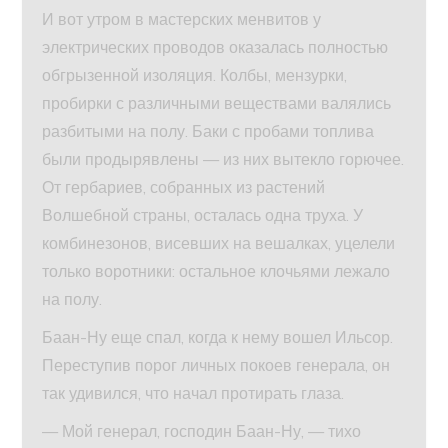
И вот утром в мастерских менвитов у
электрических проводов оказалась полностью
обгрызенной изоляция. Колбы, мензурки,
пробирки с различными веществами валялись
разбитыми на полу. Баки с пробами топлива
были продырявлены — из них вытекло горючее.
От гербариев, собранных из растений
Волшебной страны, осталась одна труха. У
комбинезонов, висевших на вешалках, уцелели
только воротники: остальное клочьями лежало
на полу.
Баан-Ну еще спал, когда к нему вошел Ильсор.
Переступив порог личных покоев генерала, он
так удивился, что начал протирать глаза.
— Мой генерал, господин Баан-Ну, — тихо