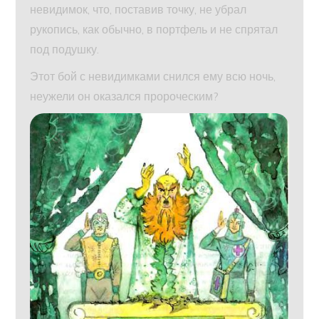
невидимок, что, поставив точку, не убрал
рукопись, как обычно, в портфель и не спрятал
под подушку.
Этот бой с невидимками снился ему всю ночь,
неужели он оказался пророческим?