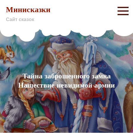
Skip
Минисказки
to
Сайт сказок
content
Тайна заброшенного замка
Нашествие невидимой армии