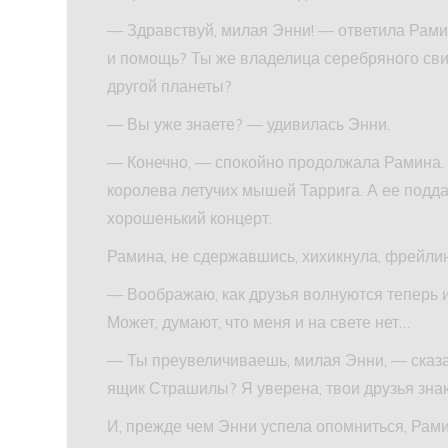
— Здравствуй, милая Энни! — ответила Рами
и помощь? Ты же владелица серебряного свис
другой планеты?
— Вы уже знаете? — удивилась Энни.
— Конечно, — спокойно продолжала Рамина. 
королева летучих мышей Таррига. А ее под
хорошенький концерт.
Рамина, не сдержавшись, хихикнула, фрейли
— Воображаю, как друзья волнуются теперь и
Может, думают, что меня и на свете нет…
— Ты преувеличиваешь, милая Энни, — сказ
ящик Страшилы? Я уверена, твои друзья знаю
И, прежде чем Энни успела опомниться, Рами