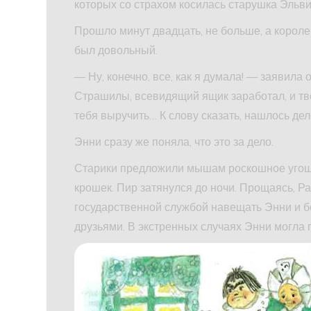
которых со страхом косилась старушка Эльви
Прошло минут двадцать, не больше, а королев
был довольный.
— Ну, конечно, все, как я думала! — заявила
Страшилы, всевидящий ящик заработал, и тв
тебя выручить… К слову сказать, нашлось де
Энни сразу же поняла, что это за дело.
Старики предложили мышам роскошное угоще
крошек. Пир затянулся до ночи. Прощаясь, 
государственной службой навещать Энни и б
друзьями. В экстренных случаях Энни могла 