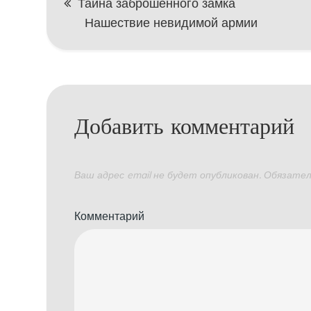
Навигация
Тайна заброшенного замка
Нашествие невидимой армии
по
записям
Добавить комментарий
Ваш адрес email не будет опубликован.
Обязател
Комментарий