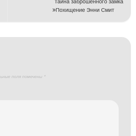
Тайна заброшенного замка
Похищение Энни Смит
ьные поля помечены
*