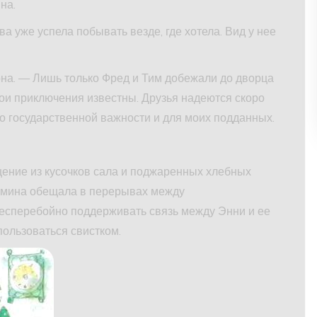
на.
а уже успела побывать везде, где хотела. Вид у нее
 она. — Лишь только Фред и Тим добежали до дворца
ои приключения известны. Друзья надеются скоро
ло государственной важности и для моих подданных.
ние из кусочков сала и поджаренных хлебных
Рамина обещала в перерывах между
есперебойно поддерживать связь между Энни и ее
пользоваться свистком.