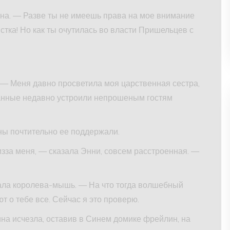
на. — Разве ты не имеешь права на мое внимание
тка! Но как ты очутилась во власти Пришельцев с
— Меня давно просветила моя царственная сестра,
данные недавно устроили непрошеным гостям
ны почтительно ее поддержали.
зза меня, — сказала Энни, совсем расстроенная. —
ала королева-мышь. — На что тогда волшебный
т о тебе все. Сейчас я это проверю.
на исчезла, оставив в Синем домике фрейлин, на