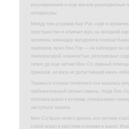
регулирования и еще мигали разноцветные 
аппаратуры.
Между тем штурман Кау-Рук, сидя в космиче
пространстве и отмечал курс на звездной кар
человека: командир звездолета генерал Баан
приборов; врач Лон-Гор — он наблюдал за с
температурой, влажностью, регулировал сод
гелия; да еще летчик Мон-Со, верный помощн
приказов, ни разу не допустивший каких-либ
Тишина в отсеках полетного сна казалась ве
требовательный сигнал сирены, тогда Лон-Г
проскальзывал к отсекам, поворачивал нужный
наступала тишина.
Мон-Со было нечего делать, его летчики спали
собой играл в крестики и нолики в каюте. И