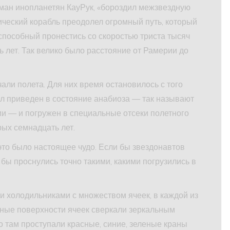
рман инопланетян КауРук, «бороздил межзвездную
ический корабль преодолел огромный путь, который
способный пронестись со скоростью триста тысяч
ь лет. Так велико было расстояние от Рамерии до
ли полета. Для них время остановилось с того
ыл приведен в состояние анабиоза — так называют
и — и погружен в специальные отсеки полетного
рых семнадцать лет.
то было настоящее чудо. Если бы звездонавтов
и бы проснулись точно такими, какими погрузились в
и холодильниками с множеством ячеек, в каждой из
нные поверхности ячеек сверкали зеркальным
, то там проступали красные, синие, зеленые краны