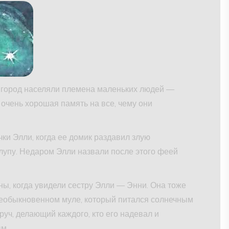
 город населяли племена маленьких людей —
 очень хорошая память на все, чему они
ки Элли, когда ее домик раздавил злую
лупу. Недаром Элли назвали после этого феей
ы, когда увидели сестру Элли — Энни. Она тоже
необыкновенном муле, который питался солнечным
руч, делающий каждого, кто его надевал и
м.