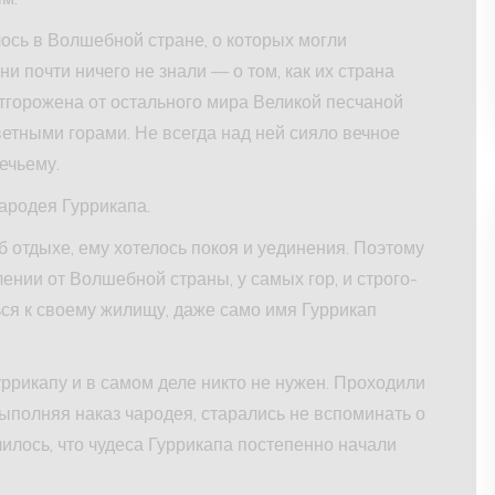
ось в Волшебной стране, о которых могли
ни почти ничего не знали — о том, как их страна
отгорожена от остального мира Великой песчаной
етными горами. Не всегда над ней сияло вечное
ечьему.
ародея Гуррикапа.
б отдыхе, ему хотелось покоя и уединения. Поэтому
ении от Волшебной страны, у самых гор, и строго-
ься к своему жилищу, даже само имя Гуррикап
Гуррикапу и в самом деле никто не нужен. Проходили
выполняя наказ чародея, старались не вспоминать о
училось, что чудеса Гуррикапа постепенно начали