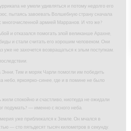
уррикапа не умели удивляться и потому недолго его
жюс, пытаясь завоевать Волшебную страну сначала
с многочисленной армией Марранов. И что же?
бой и отказался помогать злой великанше Арахне,
обиды и стали считать его хорошим человеком. Они
з уже не захочется возвращаться к злым поступкам.
последствии.
ра Энни, Тим и моряк Чарли помогли им победить
а небо, яркоярко-синее, где и в помине не было
жили спокойно и счастливо, ниоткуда не ожидали
ог подумать? — именно с ясного неба.
америя уже приближался к Земле. Он мчался в
ью — сто пятьдесят тысяч километров в секунду.