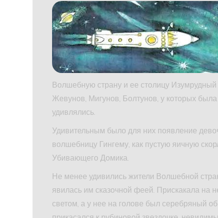
Волшебную страну и ее столицу Изумрудный
Жевунов, Мигунов, Болтунов, у которых была
удивлялись.
Удивительным было для них появление девоч
волшебницу Гингему, как пустую яичную скор
Убивающего Домика.
Не менее удивились жители Волшебной стран
явилась им сказочной феей. Прискакала на 
светом, а у нее на голове был серебряный об
прикасался к рубиновой звездочке, невидимы