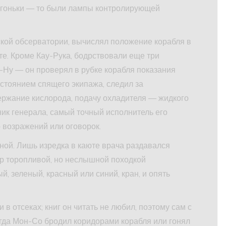
огоньки — то были лампы контролирующей
ской обсерватории, вычислял положение корабля в
те. Кроме Кау-Рука, бодрствовали еще три
-Ну — он проверял в рубке корабля показания
остоянием спящего экипажа, следил за
ержание кислорода, подачу охладителя — жидкого
ик генерала, самый точный исполнитель его
о возражений или оговорок.
чной. Лишь изредка в каюте врача раздавался
ор торопливой, но неслышной походкой
, зеленый, красный или синий, кран, и опять
 в отсеках; книг он читать не любил, поэтому сам с
ногда Мон-Со бродил коридорами корабля или гонял