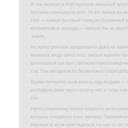
И, как записал в бортжурнале звездный шту
пустыню семнадцать лет». За это время косм
свет — самый быстрый гонец во Вселенной (
километров в секунду) — прошел бы за девят
Земли.
Но чужестранные звездонавты даже не замеча
момента, когда почти весь экипаж корабля б
длительный сон при глубоком переохлаждени
сна. Там звездонавты безмятежно спали доб
Время потеряло свою власть над людьми — э
разбудили даже через тысячу лет, и тогда он
сон.
Непосвященному отсеки казались гигантским
которых находился член экипажа. Полирова
блеском, и, если приглядеться, на них то тут