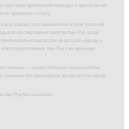
 был вратарем футбольной команды и просто не мог
были приучены к спорту.
вахту, каждое утро занимались особой полетной
аздывал на спортивные занятия Кау-Рук, когда
 Необязательно рассказом об истории народа, о
 или о приключениях, Кау-Рук с не меньшим
о экипажа, — сказал генералу перед отлетом
е назначаю его командиром звездолета по одной
н Кау-Рук был назначен.