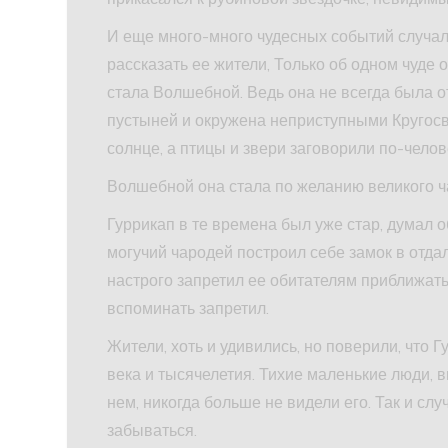
И еще много-много чудесных событий случал
рассказать ее жители, Только об одном чуде о
стала Волшебной. Ведь она не всегда была 
пустыней и окружена неприступными Кругосв
солнце, а птицы и звери заговорили по-челов
Волшебной она стала по желанию великого ч
Гуррикап в те времена был уже стар, думал о
могучий чародей построил себе замок в отдал
настрого запретил ее обитателям приближат
вспоминать запретил.
Жители, хоть и удивились, но поверили, что 
века и тысячелетия. Тихие маленькие люди, 
нем, никогда больше не видели его. Так и сл
забываться.