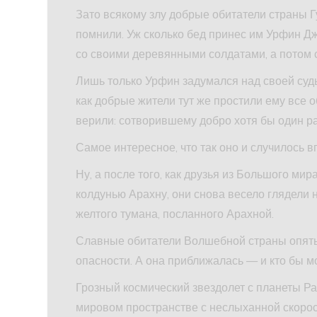
Зато всякому злу добрые обитатели страны Г
помнили. Уж сколько бед принес им Урфин Д
со своими деревянными солдатами, а потом 
Лишь только Урфин задумался над своей судь
как добрые жители тут же простили ему все 
верили: сотворившему добро хотя бы один ра
Самое интересное, что так оно и случилось в
Ну, а после того, как друзья из Большого ми
колдунью Арахну, они снова весело глядели н
желтого тумана, посланного Арахной.
Славные обитатели Волшебной страны опять 
опасности. А она приближалась — и кто бы м
Грозный космический звездолет с планеты Р
мировом пространстве с неслыханной скорост