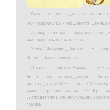
— Вы можете его погладить, — предложил гон
Элли прикоснулась к морщинистой шее ящера,
— А теперь садитесь, — приказал посланец Р
укрепленное на спине дракона.
— Зачем? Мы лучше дойдем пешком, — запро
Но гонец был непреклонен.
— Это приказ правителя Ружеро и… потом так
Ничего не поняв из последних слов, ребята в
тронул уздечку, и Ойххо взлетел. У Элли и Фр
земля быстро понеслась под ними. Через нес
быстроты полета и покинули кабину с сожал
поездка.