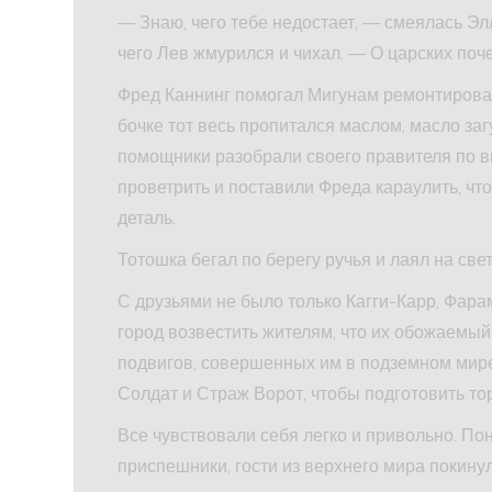
— Знаю, чего тебе недостает, — смеялась Элл
чего Лев жмурился и чихал. — О царских поче
Фред Каннинг помогал Мигунам ремонтироват
бочке тот весь пропитался маслом, масло заг
помощники разобрали своего правителя по ви
проветрить и поставили Фреда караулить, чт
деталь.
Тотошка бегал по берегу ручья и лаял на све
С друзьями не было только Кагги-Карр, Фара
город возвестить жителям, что их обожаемы
подвигов, совершенных им в подземном мир
Солдат и Страж Ворот, чтобы подготовить то
Все чувствовали себя легко и привольно. Пон
приспешники, гости из верхнего мира покину