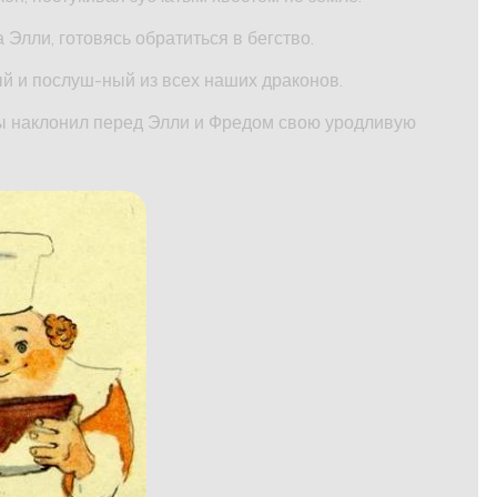
Элли, готовясь обратиться в бегство.
й и послуш-ный из всех наших драконов.
ды наклонил перед Элли и Фредом свою уродливую