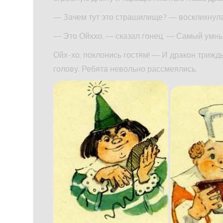
— Зачем тут это страшилище? — воскликнула 
— Это Ойххо, — сказал гонец. — Самый умны
Ойх-хо, поклонись гостям! — И дракон триж
голову. Ребята невольно рассмеялись.