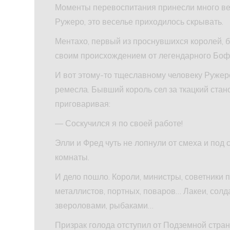
Моменты перевоспитания принесли много вес
Ружеро, это веселье приходилось скрывать.
Ментахо, первый из проснувшихся королей, 
своим происхождением от легендарного Бофа
И вот этому-то тщеславному человеку Ружеро
ремесла. Бывший король сел за ткацкий стан
приговаривая:
— Соскучился я по своей работе!
Элли и Фред чуть не лопнули от смеха и по
комнаты.
И дело пошло. Короли, министры, советники 
металлистов, портных, поваров… Лакеи, сол
звероловами, рыбаками…
Призрак голода отступил от Подземной стран