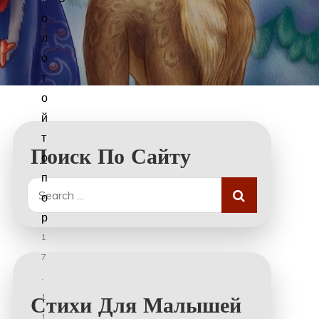
о
л
о
т
о
й
т
Поиск По Сайту
о
п
Search
о
for:
р
1
7
.
1
Стихи Для Малышей
1