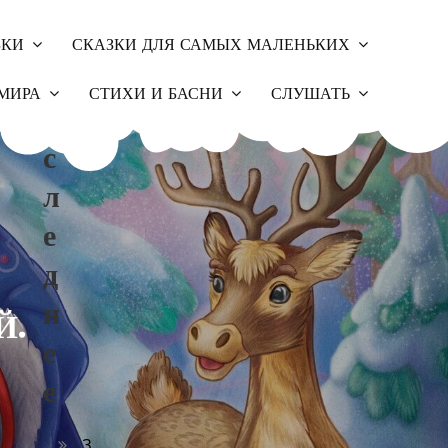
ЗКИ
СКАЗКИ ДЛЯ САМЫХ МАЛЕНЬКИХ
П
МИРА
СТИХИ И БАСНИ
СЛУШАТЬ
О
С
Л
Е
Д
Н
Й.
Е
Е
З