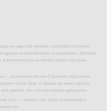
щеру на чудесной лужайке у серебристого ручья
 ее друзья, возвратившиеся из подземелья. Впрочем,
, а днем нежились на мягкой травке под тенью
ухо, — разглагольство-вал Страшила, подставляя
родине лучше. Ведь та ферма, где меня сделали,
 мне кажется, что с тех пор прошли целые века.
дном лесу, — говорил Лев, сразу исцелившийся
о недостает…