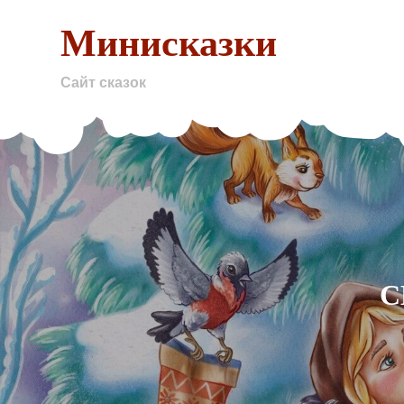
Skip
Минисказки
to
content
Сайт сказок
С