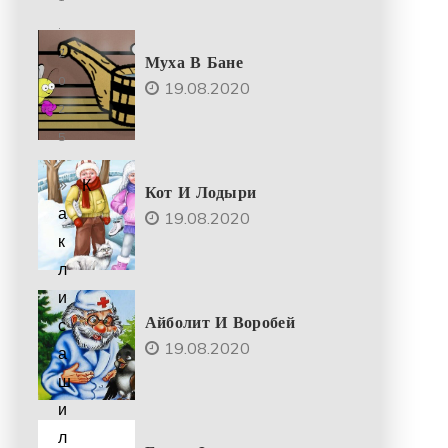
.
2
Муха В Бане
0
19.08.2020
2
5
К
Кот И Лодыри
а
19.08.2020
к
л
и
Айболит И Воробей
с
19.08.2020
а
ш
и
л