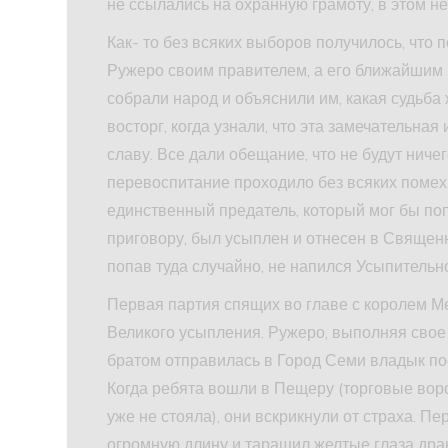
не ссылались на охранную грамоту, в этом н
Как- то без всяких выборов получилось, чт
Ружеро своим правителем, а его ближайшим 
собрали народ и объяснили им, какая судьба 
восторг, когда узнали, что эта замечательна
славу. Все дали обещание, что не будут нич
перевоспитание проходило без всяких помех.
единственный предатель, который мог бы по
приговору, был усыплен и отнесен в Священн
попав туда случайно, не напился Усыпительн
Первая партия спящих во главе с королем М
Великого усыпления. Ружеро, выполняя свое 
братом отправилась в Город Семи владык пос
Когда ребята вошли в Пещеру (торговые вор
уже не стояла), они вскрикнули от страха. П
огромную длину и таращил желтые глаза драк