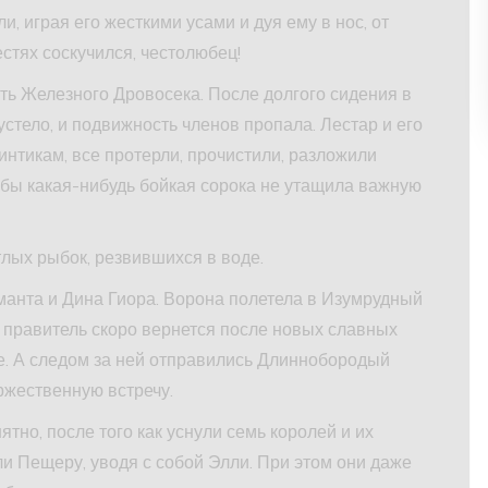
и, играя его жесткими усами и дуя ему в нос, от
стях соскучился, честолюбец!
ь Железного Дровосека. После долгого сидения в
устело, и подвижность членов пропала. Лестар и его
нтикам, все протерли, прочистили, разложили
обы какая-нибудь бойкая сорока не утащила важную
тлых рыбок, резвившихся в воде.
манта и Дина Гиора. Ворона полетела в Изумрудный
й правитель скоро вернется после новых славных
е. А следом за ней отправились Длиннобородый
ржественную встречу.
ятно, после того как уснули семь королей и их
ли Пещеру, уводя с собой Элли. При этом они даже