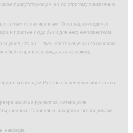
елья присутствующим, но, по строгому приказанию
был самым из них чванным. Он страшно гордился
ро, и простые люди были для него ничтожеством.
 внушил, что он — ткач, мастер обучал его основам
ок и бойко принялся орудовать челноком,
д сердитым взглядом Ружеро поспешили выбежать из
превращались в рудокопов, литейщиков,
даты, шпионы становились пахарями, огородниками,
ы навсегда.