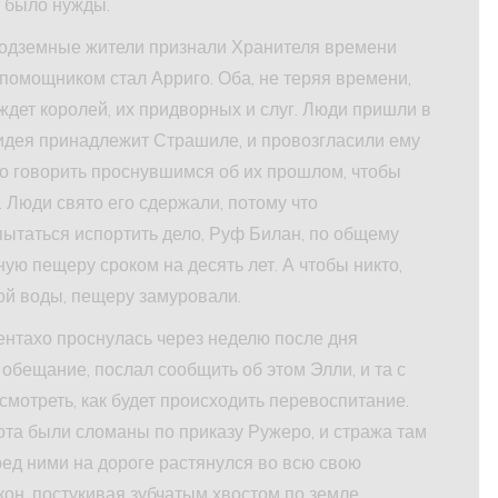
е было нужды.
о подземные жители признали Хранителя времени
помощником стал Арриго. Оба, не теряя времени,
ждет королей, их придворных и слуг. Люди пришли в
я идея принадлежит Страшиле, и провозгласили ему
его говорить проснувшимся об их прошлом, чтобы
 Люди свято его сдержали, потому что
пытаться испортить дело, Руф Билан, по общему
ую пещеру сроком на десять лет. А чтобы никто,
ой воды, пещеру замуровали.
ентахо проснулась через неделю после дня
обещание, послал сообщить об этом Элли, и та с
мотреть, как будет происходить перевоспитание.
ота были сломаны по приказу Ружеро, и стража там
еред ними на дороге растянулся во всю свою
он, постукивая зубчатым хвостом по земле.