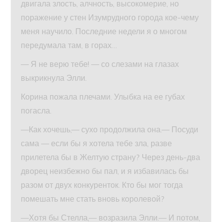
двигала злость, алчность, высокомерие, но
поражение у стен Изумрудного города кое-чему
меня научило. Последние недели я о многом
передумала там, в горах…
— Я не верю тебе! — со слезами на глазах
выкрикнула Элли.
Корина пожала плечами. Улыбка на ее губах
погасла.
—Как хочешь,— сухо продолжила она.— Посуди
сама — если бы я хотела тебе зла, разве
прилетела бы в Желтую страну? Через день-два
дворец неизбежно бы пал, и я избавилась бы
разом от двух конкуренток. Кто бы мог тогда
помешать мне стать вновь королевой?
—Хотя бы Стелла,— возразила Элли.— И потом,