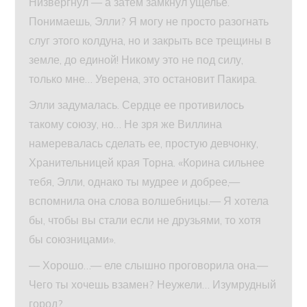
Низвергнул — а затем замкнул ущелье.
Понимаешь, Элли? Я могу не просто разогнать
слуг этого колдуна, но и закрыть все трещины в
земле, до единой! Никому это не под силу,
только мне… Уверена, это остановит Пакира.
Элли задумалась. Сердце ее противилось
такому союзу, но… Не зря же Виллина
намеревалась сделать ее, простую девчонку,
Хранительницей края Торна. «Корина сильнее
тебя, Элли, однако ты мудрее и добрее,—
вспомнила она слова волшебницы.— Я хотела
бы, чтобы вы стали если не друзьями, то хотя
бы союзницами».
— Хорошо…— еле слышно проговорила она.—
Чего ты хочешь взамен? Неужели… Изумрудный
город?