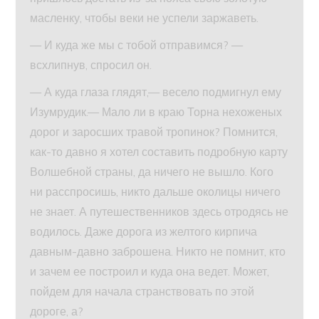
масленку, чтобы веки не успели заржаветь.
— И куда же мы с тобой отправимся? —
всхлипнув, спросил он.
— А куда глаза глядят,— весело подмигнул ему
Изумрудик.— Мало ли в краю Торна нехоженых
дорог и заросших травой тропинок? Помнится,
как-то давно я хотел составить подробную карту
Волшебной страны, да ничего не вышло. Кого
ни расспросишь, никто дальше околицы ничего
не знает. А путешественников здесь отродясь не
водилось. Даже дорога из желтого кирпича
давным-давно заброшена. Никто не помнит, кто
и зачем ее построил и куда она ведет. Может,
пойдем для начала странствовать по этой
дороге, а?