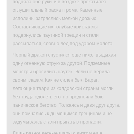
подняла обе руки, и в воздухе прокатился
оглушительный раскат грома. Каменные
исполины затряслись мелкой дрожью.
Составляющие их голубые кристаллы
подернулись паутиной трещин и стали
рассыпаться, словно лед под ударом молота.
Черный дракон спустился еще ниже, выдыхая
одну огненную струю за другой. Подземные
монстры бросились наутек. Элли не верила
своим глазам. Как не силен был Вараг,
летающие твари из колдовской страны могли
без труда одолеть его, но предпочли бою
паническое бегство. Толкаясь и давя друг друга,
они помчались к дымящимся трещинам и не
задумываясь стали прыгать в пропасти.
Лишь разноцветные шары с визгом еще