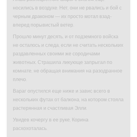
носились в воздухе. Нет, они не рвались и бой с
черным драконом — их просто мотал взад-
вперед порывистый ветер.
Прошло минут десять, и от подземного войска
не осталось и следа, если не считать нескольких
раздавленных своими же сородичами
животных. Страшила ликующе запрыгал по
комнате, не обращая внимания на разодранное
плечо.
Вараг опустился еще ниже и завис всего в
нескольких футах от балкона, на котором стояла
растерянная и счастливая Элли.
Увидев кочергу в ее руке, Корина
расхохоталась.