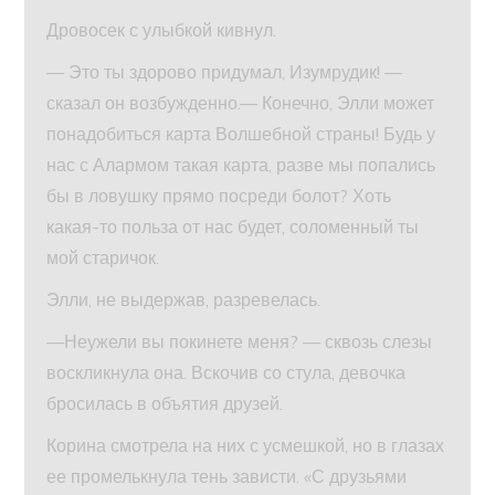
Дровосек с улыбкой кивнул.
— Это ты здорово придумал, Изумрудик! —
сказал он возбужденно.— Конечно, Элли может
понадобиться карта Волшебной страны! Будь у
нас с Алармом такая карта, разве мы попались
бы в ловушку прямо посреди болот? Хоть
какая-то польза от нас будет, соломенный ты
мой старичок.
Элли, не выдержав, разревелась.
—Неужели вы покинете меня? — сквозь слезы
воскликнула она. Вскочив со стула, девочка
бросилась в объятия друзей.
Корина смотрела на них с усмешкой, но в глазах
ее промелькнула тень зависти. «С друзьями