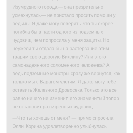
Изумрудного города,— она презрительно
усмехнулась,— не пристало просить помощи у
ведьмы. Я даже могу поверить, что ты скорее
погибла бы в пасти одного из подземных
чудовищ, чем попросила у меня защиты. Но
неужели ты отдала бы на растерзание этим
тварям свою дорогую Виллину? Или этого
самонадеянного соломенного человечка? А
ведь подземные монстры сразу же вернутся, как
только мы с Варагом улетим. Я даже могу тебе
оставить Железного Дровосека. Только это все
равно ничего не изменит, его знаменитый топор
не остановит разъяренных чудовищ.
—Что ты хочешь от меня? — прямо спросила
Элли. Корина удовлетворенно улыбнулась.