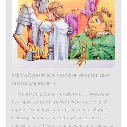
Король Гуд вздохнул в который уже раз и сжал
свои могучие кулаки.
— Я согласен, Элли,— сказал он.— Изумрудик
был прав, когда отказался править в Зеленой
стране. Он вернулся назад, на свое любимое
пшеничное поле, а я, пожалуй, поселюсь где-
нибудь в лесу. Ремесло дровосека я не забыл, и