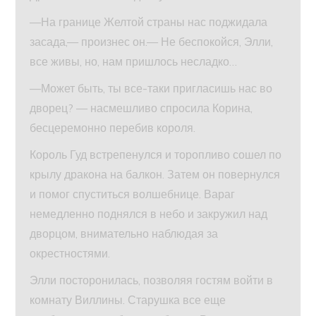
—На границе Желтой страны нас поджидала
засада,— произнес он.— Не беспокойся, Элли,
все живы, но, нам пришлось несладко…
—Может быть, ты все-таки пригласишь нас во
дворец? — насмешливо спросила Корина,
бесцеремонно перебив короля.
Король Гуд встрепенулся и торопливо сошел по
крылу дракона на балкон. Затем он повернулся
и помог спуститься волшебнице. Вараг
немедленно поднялся в небо и закружил над
дворцом, внимательно наблюдая за
окрестностями.
Элли посторонилась, позволяя гостям войти в
комнату Виллины. Старушка все еще