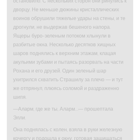
остановило. С нескольких сторон они ринулись к
дворцу. Не меньше дюжины кристаллических
воинов обрушили тяжелые удары на стены, и те
дрогнули, не выдержав бешеного напора.
Ящеры буро-зеленым потоком хлынули в
разбитые окна. Несколько десятков хищных
шаров поднялись к верхним этажам, клацая
акульими зубами и пытаясь разорвать на части
Рохана и его друзей. Один зеленый шар
ухитрился схватить Страшилу за плечо — и тут
же отпрянул, плюясь соломой и раздраженно
шипя.
—Аларм, где же ты, Аларм…— прошептала
Элли.
Она поднялась с колен, взяла в руки железную
кочергу и подошла к окну, готовая защищаться