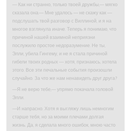
— Как ни странно, только твоей дружбы,— мягко
сказала она.— Мне удалось — не скажу как —
подслушать твой разговор с Виллиной, и я на
многое взглянула иначе. Теперь я понимаю, что
причиной нашей взаимной неприязни
послужило простое недоразумение. Не ты,
Элли, убила Гингему, и не я стала причиной
гибели твоих родных — хотя, признаюсь, хотела
этого. Все эти печальные события произошли
случайно. За что же нам ненавидеть друг друга?
—Я не верю тебе,— упрямо покачала головой
Элли.
—И напрасно. Хотя я выгляжу лишь немногим
старше тебя, но за моими плечами долгая
жизнь. Да, я сделала много ошибок, мною часто