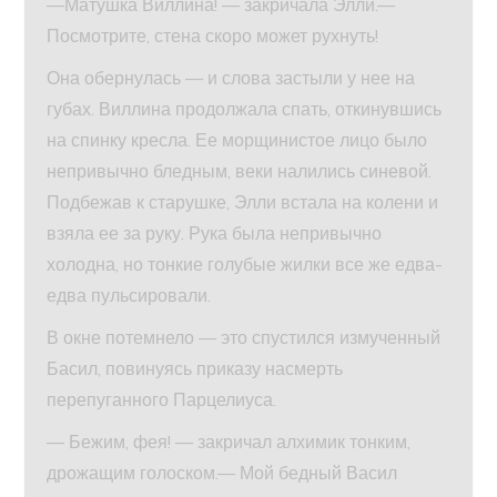
—Матушка Виллина! — закричала Элли.—
Посмотрите, стена скоро может рухнуть!
Она обернулась — и слова застыли у нее на
губах. Виллина продолжала спать, откинувшись
на спинку кресла. Ее морщинистое лицо было
непривычно бледным, веки налились синевой.
Подбежав к старушке, Элли встала на колени и
взяла ее за руку. Рука была непривычно
холодна, но тонкие голубые жилки все же едва-
едва пульсировали.
В окне потемнело — это спустился измученный
Басил, повинуясь приказу насмерть
перепуганного Парцелиуса.
— Бежим, фея! — закричал алхимик тонким,
дрожащим голоском.— Мой бедный Васил