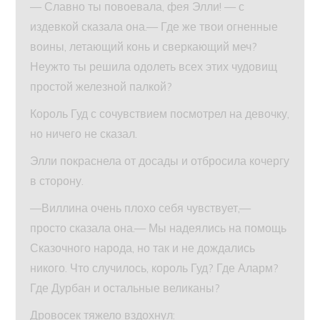
— Славно ты повоевала, фея Элли! — с
издевкой сказала она.— Где же твои огненные
воины, летающий конь и сверкающий меч?
Неужто ты решила одолеть всех этих чудовищ
простой железной палкой?
Король Гуд с сочувствием посмотрел на девочку,
но ничего не сказал.
Элли покраснела от досады и отбросила кочергу
в сторону.
—Виллина очень плохо себя чувствует,—
просто сказала она.— Мы надеялись на помощь
Сказочного народа, но так и не дождались
никого. Что случилось, король Гуд? Где Аларм?
Где Дурбан и остальные великаны?
Дровосек тяжело вздохнул: