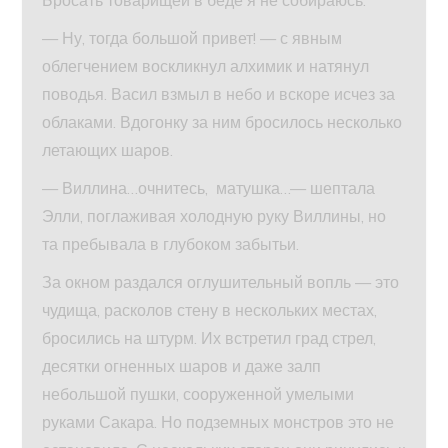
— Ну, тогда большой привет! — с явным
облегчением воскликнул алхимик и натянул
поводья. Васил взмыл в небо и вскоре исчез за
облаками. Вдогонку за ним бросилось несколько
летающих шаров.
— Виллина…очнитесь, матушка…— шептала
Элли, поглаживая холодную руку Виллины, но
та пребывала в глубоком забытьи.
За окном раздался оглушительный вопль — это
чудища, расколов стену в нескольких местах,
бросились на штурм. Их встретил град стрел,
десятки огненных шаров и даже залп
небольшой пушки, сооруженной умелыми
руками Сакара. Но подземных монстров это не