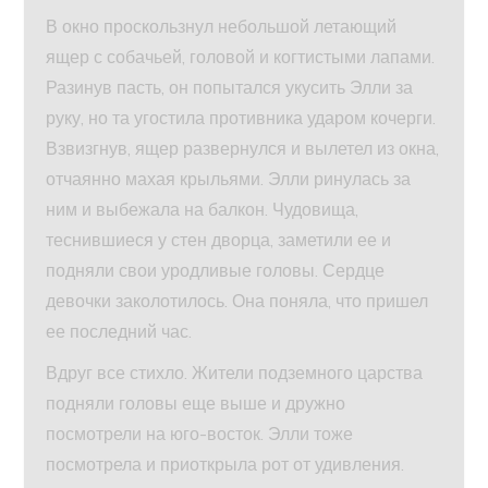
В окно проскользнул небольшой летающий
ящер с собачьей, головой и когтистыми лапами.
Разинув пасть, он попытался укусить Элли за
руку, но та угостила противника ударом кочерги.
Взвизгнув, ящер развернулся и вылетел из окна,
отчаянно махая крыльями. Элли ринулась за
ним и выбежала на балкон. Чудовища,
теснившиеся у стен дворца, заметили ее и
подняли свои уродливые головы. Сердце
девочки заколотилось. Она поняла, что пришел
ее последний час.
Вдруг все стихло. Жители подземного царства
подняли головы еще выше и дружно
посмотрели на юго-восток. Элли тоже
посмотрела и приоткрыла рот от удивления.