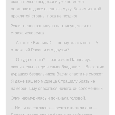
окончательно выдохся и уже не может
остановить даже осеннюю муху! Бежим из этой
проклятой страны, пока не поздно!
Элли гневно взглянула на трясущегося от
страха человечка.
— А как же Виллина? — возмутилась она.— А
отважный Рохан и его друзья?
— Откуда я знаю? — завизжал Парцелиус,
окончательно теряя самообладание.— Всех этих
дурацких бездельников Васил спасти не сможет!
Я даже вашего мудреца Страшилу брать не
намерен. Ему опасаться нечего, он соломенный!
Элли нахмурилась и покачала головой.
—Нет, я не согласна,— резко ответила она.—
Бросать товарищей в беде я не собираюсь.