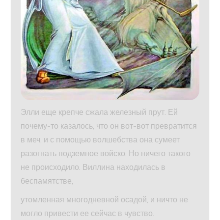
Элли еще крепче сжала железный прут. Ей
почему-то казалось, что он вот-вот превратится
в меч, и с помощью волшебства она сумеет
разогнать подземное войско. Но ничего такого
не происходило. Виллина находилась в
беспамятстве,
утомленная многодневной осадой, и ничто не
могло привести ее сейчас в чувство.