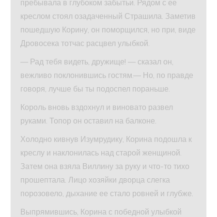
пребывала в глубоком забытьи. Рядом с ее
креслом стоял озадаченный Страшила. Заметив
пошедшую Корину, он поморщился, но при, виде
Дровосека тотчас расцвел улыбкой.
— Рад тебя видеть, дружище! — сказал он,
вежливо поклонившись гостям.— Но, по правде
говоря, лучше бы ты подоспел пораньше.
Король вновь вздохнул и виновато развел
руками. Топор он оставил на балконе.
Холодно кивнув Изумрудику, Корина подошла к
креслу и наклонилась над старой женщиной.
Затем она взяла Виллину за руку и что-то тихо
прошептала. Лицо хозяйки дворца слегка
порозовело, дыхание ее стало ровней и глубже.
Выпрямившись, Корина с победной улыбкой