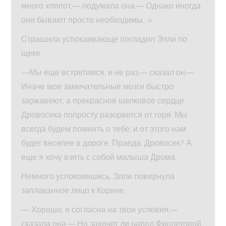
много хлопот,— подумала она.— Однако иногда
они бывают просто необходимы…»
Страшила успокаивающе погладил Элли по
щеке.
—Мы еще встретимся, и не раз,— сказал он.—
Иначе мои замечательные мозги быстро
заржавеют, а прекрасное шелковое сердце
Дровосека попросту разорвется от горя. Мы
всегда будем помнить о тебе, и от этого нам
будет веселее в дороге. Правда, Дровосек? А
еще я хочу взять с собой малыша Дрома.
Немного успокоившись, Элли повернула
заплаканное лицо к Корине.
— Хорошо, я согласна на твои условия,—
сказала она.— Но захочет ли народ Фиолетовой