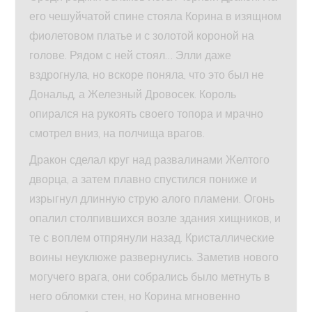
его чешуйчатой спине стояла Корина в изящном
фиолетовом платье и с золотой короной на
голове. Рядом с ней стоял… Элли даже
вздрогнула, но вскоре поняла, что это был не
Дональд, а Железный Дровосек. Король
опирался на рукоять своего топора и мрачно
смотрел вниз, на полчища врагов.
Дракон сделал круг над развалинами Желтого
дворца, а затем плавно спустился пониже и
изрыгнул длинную струю алого пламени. Огонь
опалил столпившихся возле здания хищников, и
те с воплем отпрянули назад. Кристаллические
воины неуклюже развернулись. Заметив нового
могучего врага, они собрались было метнуть в
него обломки стен, но Корина мгновенно