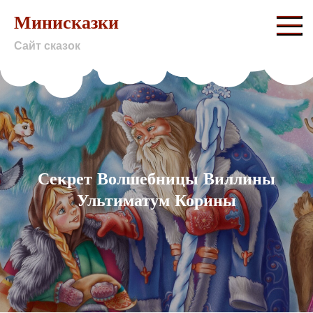
Skip
Минисказки
to
Сайт сказок
content
Секрет Волшебницы Виллины
Ультиматум Корины