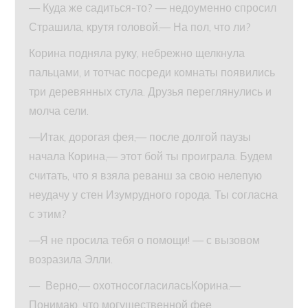
— Куда же садиться-то? — недоуменно спросил
Страшила, крутя головой.— На пол, что ли?
Корина подняла руку, небрежно щелкнула
пальцами, и тотчас посреди комнаты появились
три деревянных стула. Друзья переглянулись и
молча сели.
—Итак, дорогая фея,— после долгой паузы
начала Корина,— этот бой ты проиграла. Будем
считать, что я взяла реванш за свою нелепую
неудачу у стен Изумрудного города. Ты согласна
с этим?
—Я не просила тебя о помощи! — с вызовом
возразила Элли.
— Верно,— охотносогласиласьКорина.—
Понимаю, что могущественной фее