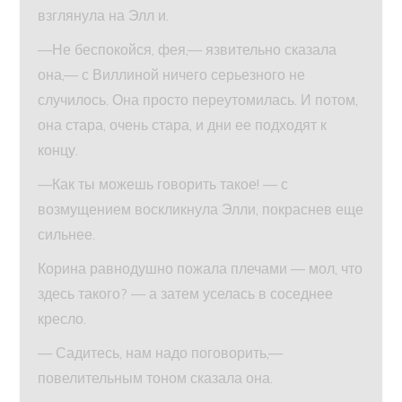
взглянула на Элл и.
—Не беспокойся, фея,— язвительно сказала
она,— с Виллиной ничего серьезного не
случилось. Она просто переутомилась. И потом,
она стара, очень стара, и дни ее подходят к
концу.
—Как ты можешь говорить такое! — с
возмущением воскликнула Элли, покраснев еще
сильнее.
Корина равнодушно пожала плечами — мол, что
здесь такого? — а затем уселась в соседнее
кресло.
— Садитесь, нам надо поговорить,—
повелительным тоном сказала она.