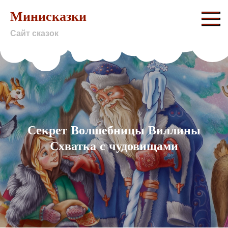
Skip
Минисказки
to
Сайт сказок
content
Секрет Волшебницы Виллины
Схватка с чудовищами