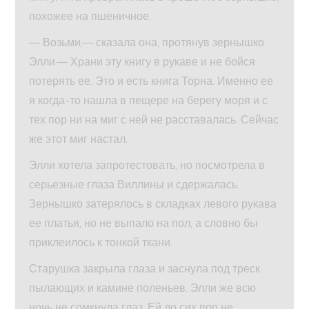
похожее на пшеничное.
— Возьми,— сказала она, протянув зернышко
Элли.— Храни эту книгу в рукаве и не бойся
потерять ее. Это и есть книга Торна. Именно ее
я когда-то нашла в пещере на берегу моря и с
тех пор ни на миг с ней не расставалась. Сейчас
же этот миг настал.
Элли хотела запротестовать, но посмотрела в
серьезные глаза Виллины и сдержалась.
Зернышко затерялось в складках левого рукава
ее платья, но не выпало на пол, а словно бы
приклеилось к тонкой ткани.
Старушка закрыла глаза и заснула под треск
пылающих и камине поленьев. Элли же всю
ночь не сомкнула глаз. Ей до сих пор не