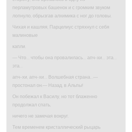
перламутровых башенок и с громким звуком
лопнуло, обрызгав алхимика с ног до головы.
Чихая и кашляя, Парцелиус стряхнул с себя
малиновые
капли.
— Что… чтобы она провалилась… апч-хи… эта…
эта…
апч-хи, апч-хи… Волшебная страна…—
простонал он.— Назад, в Альпы!
Он побежал к Василу, но тот блаженно
продолжал спать,
ничего не замечая вокруг.
Тем временем кристаллический рыцарь