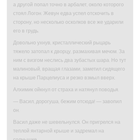
а другой попал точно в арбалет, около которого
стоял Логон. Жевун едва успел отскочить в
сторону, но несколько осколков все же ударили
его в грудь.
Довольно ухнув, кристаллический рыцарь
тяжело затопал к дворцу, размахивая мечом. За
ним с визгом неслись два зубастых шара. Но тут
малиновый, вращая глазами, заметил сидящего
на крыше Парцелиуса и резко взмыл вверх.
Алхимик ойкнул от страха и натянул поводья.
— Васил, дорогуша, бежим отсюда! — завопил
он.
Васил даже не шевельнулся. Он пригрелся на
теплой янтарной крыше и задремал на
солнышке.