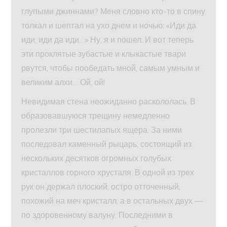
глупыми джиннами? Меня словно кто-то в спину
толкал и шептал на ухо днем и ночью: «Иди да
иди, иди да иди…» Ну, я и пошел. И вот теперь
эти проклятые зубастые и клыкастые твари
рвутся, чтобы пообедать мной, самым умным и
великим алхи… Ой, ой!
Невидимая стена неожиданно раскололась. В
образовавшуюся трещину немедленно
пролезли три шестилапых ящера. За ними
последовал каменный рыцарь, состоящий из
нескольких десятков огромных голубых
кристаллов горного хрусталя. В одной из трех
рук он держал плоский, остро отточенный,
похожий на меч кристалл, а в остальных двух —
по здоровенному валуну. Последними в