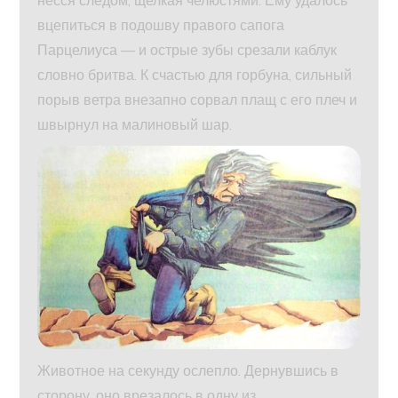
несся следом, щелкая челюстями. Ему удалось
вцепиться в подошву правого сапога
Парцелиуса — и острые зубы срезали каблук
словно бритва. К счастью для горбуна, сильный
порыв ветра внезапно сорвал плащ с его плеч и
швырнул на малиновый шар.
Животное на секунду ослепло. Дернувшись в
сторону, оно врезалось в одну из