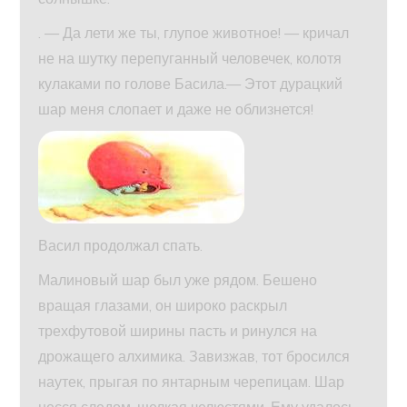
. — Да лети же ты, глупое животное! — кричал
не на шутку перепуганный человечек, колотя
кулаками по голове Басила.— Этот дурацкий
шар меня слопает и даже не облизнется!
Васил продолжал спать.
Малиновый шар был уже рядом. Бешено
вращая глазами, он широко раскрыл
трехфутовой ширины пасть и ринулся на
дрожащего алхимика. Завизжав, тот бросился
наутек, прыгая по янтарным черепицам. Шар