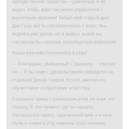
прочувственно сказал он.— Давненько я не
видел, чтобы воин так умело управлялся с
различным оружием! Только мой старый друг
Дин Гиор мог бы посоперничать с вами. Увы,
бедняги уже давно нет в живых, иначе вы
составили бы славную, непобедимую компанию!
Рохан вежливо поклонился в ответ.
— Благодарю, уважаемый Страшила,— ответил
он.— Я бы тоже с удовольствием повидался со
стариной Дином Гиором. Кстати, именно он
обучил меня солдатскому искусству.
Страшила замер с разинутым ртом, не зная, что
сказать. В этот момент где-то наверху
послышался грохот, сдавленный крик, и в кучу
пыли и хлама в углу комнаты упал алхимик.