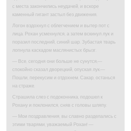
с места закончились неудачей, и вскоре
каменный гигант застыл без движения.
Логон вздохнул с облегчением и вытер пот с
лица. Рохан усмехнулся, а затем вскинул лук и
поразил последний, синий шар. Зубастая тварь
лопнула каскадом маслянистых брызг.
— Все, сегодня они больше не сунутся,—
спокойно сказал дворецкий, опуская лук.—
Пошли, перекусим и отдохнем. Сакар, останься
на страже.
Страшила слез с подоконника, подошел к
Рохану и поклонился, сняв с головы шляпу.
— Мои поздравления, вы славно разделались с
этими тварями, уважаемый Рохан! —