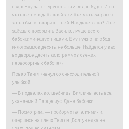
вздремну часок-другой, а там видно будет. И вот
что еще: передай своей хозяйке, что вечером я
хотел бы поговорить с ней. Наедине, ясно? И не
забудьте покормить Васила, лучше всего
бабочками-капустницами. Ему нужно на обед
килограммов десять, не больше. Найдется у вас
во дворце десять килограммов свежих,
первосортных бабочек?
Повар Твигл кивнул со снисходительной
улыбкой.
— В подвалах волшебницы Виллины есть все,
уважаемый Парцелиус. Даже бабочки.
— Посмотрим…— пробормотал алхимик и,
опершись на плечо Твигла (Болтун едва не
упал), пошел к дверям.