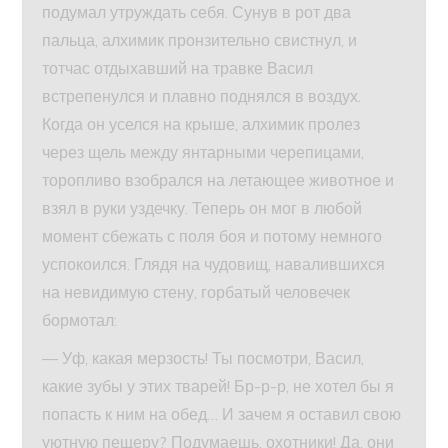
подумал утруждать себя. Сунув в рот два
пальца, алхимик пронзительно свистнул, и
тотчас отдыхавший на травке Васил
встрепенулся и плавно поднялся в воздух.
Когда он уселся на крыше, алхимик пролез
через щель между янтарными черепицами,
торопливо взобрался на летающее животное и
взял в руки уздечку. Теперь он мог в любой
момент сбежать с поля боя и потому немного
успокоился. Глядя на чудовищ, навалившихся
на невидимую стену, горбатый человечек
бормотал:
— Уф, какая мерзость! Ты посмотри, Васил,
какие зубы у этих тварей! Бр-р-р, не хотел бы я
попасть к ним на обед… И зачем я оставил свою
уютную пещеру? Подумаешь, охотники! Да, они