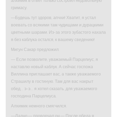
алхимик в ответ только состроил недовольную
гримасу.
—Будешь тут здоров, апчхи! Хватит, я устал
воевать со всякими там чудищами и дурацкими
цветными шарами. Из-за этого зубастого нахала
я без каблука остался, к вашему сведению!
Мигун Сакар предложил:
— Если позволите, уважаемый Парцелиус, я
наставлю новый каблук. А сейчас госпожа
Виллина приглашает вас, а также уважаемого
Страшилу в гостиную. Там для вас накрыт
обед… э-э… я хотел сказать, для уважаемого
господина Парцелиуса.
Алхимик немного смягчился.
—Ладно,— проворчал он.— После обеда я