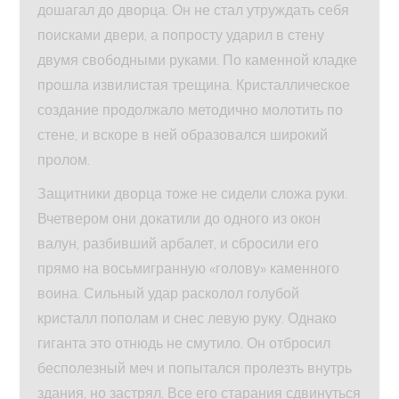
дошагал до дворца. Он не стал утруждать себя
поисками двери, а попросту ударил в стену
двумя свободными руками. По каменной кладке
прошла извилистая трещина. Кристаллическое
создание продолжало методично молотить по
стене, и вскоре в ней образовался широкий
пролом.
Защитники дворца тоже не сидели сложа руки.
Вчетвером они докатили до одного из окон
валун, разбивший арбалет, и сбросили его
прямо на восьмигранную «голову» каменного
воина. Сильный удар расколол голубой
кристалл пополам и снес левую руку. Однако
гиганта это отнюдь не смутило. Он отбросил
бесполезный меч и попытался пролезть внутрь
здания, но застрял. Все его старания сдвинуться