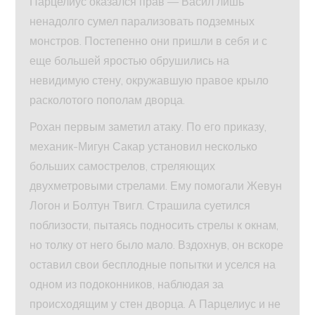
Парцелиус оказался прав — Васил лишь
ненадолго сумел парализовать подземных
монстров. Постепенно они пришли в себя и с
еще большей яростью обрушились на
невидимую стену, окружавшую правое крыло
расколотого пополам дворца.
Рохан первым заметил атаку. По его приказу,
механик-Мигун Сакар установил несколько
больших самострелов, стреляющих
двухметровыми стрелами. Ему помогали Жевун
Логон и Болтун Твигл. Страшила суетился
поблизости, пытаясь подносить стрелы к окнам,
но толку от него было мало. Вздохнув, он вскоре
оставил свои бесплодные попытки и уселся на
одном из подоконников, наблюдая за
происходящим у стен дворца. А Парцелиус и не