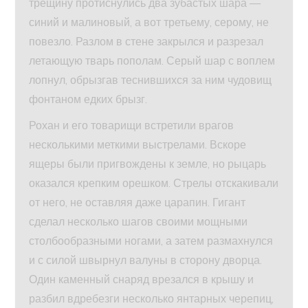
трещину протиснулись два зубастых шара —
синий и малиновый, а вот третьему, серому, не
повезло. Разлом в стене закрылся и разрезал
летающую тварь пополам. Серый шар с воплем
лопнул, обрызгав теснившихся за ним чудовищ
фонтаном едких брызг.
Рохан и его товарищи встретили врагов
несколькими меткими выстрелами. Вскоре
ящеры были пригвождены к земле, но рыцарь
оказался крепким орешком. Стрелы отскакивали
от него, не оставляя даже царапин. Гигант
сделал несколько шагов своими мощными
столбообразными ногами, а затем размахнулся
и с силой швырнул валуны в сторону дворца.
Один каменный снаряд врезался в крышу и
разбил вдребезги несколько янтарных черепиц,