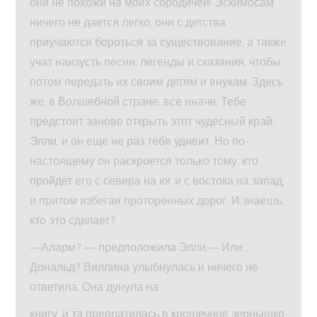
они не похожи на моих сородичей! Эскимосам
ничего не дается легко, они с детства
приучаются бороться за существование, а также
учат наизусть песни, легенды и сказания, чтобы
потом передать их своим детям и внукам. Здесь
же, в Волшебной стране, все иначе. Тебе
предстоит заново открыть этот чудесный край,
Элли, и он еще не раз тебя удивит. Но по-
настоящему он раскроется только тому, кто
пройдет его с севера на юг и с востока на запад,
и притом избегая проторенных дорог. И знаешь,
кто это сделает?
—Аларм? — предположила Элли.— Или…
Дональд? Виллина улыбнулась и ничего не
ответила. Она дунула на
книгу, и та превратилась в крошечное зернышко,