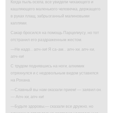
Когда пыль осела, все увидели чихающего и
кашляющего маленького человечка, держащего
в руках плащ, забрызганный малиновыми
каплями.
Сакар бросился на помощь Парцелиусу, но тот
отстранил его раздраженным жестом.
—Не надо… апч-хи! Я са-ам… апч-хи, апч-хи,
апч-хи!
С трудом поднявшись на ноги, алхимик
отряхнулся и с недовольным видом уставился
на Рохана.
—Славный вы нам оказали прием! — заявил он.
— Апч-хи, апч-хи!
—Будьте здоровы,— сказали все дружно, но