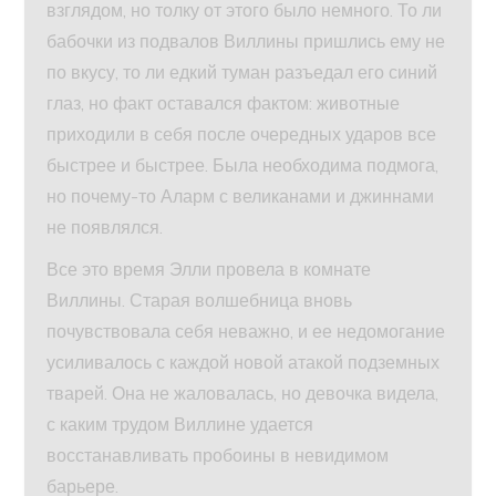
взглядом, но толку от этого было немного. То ли
бабочки из подвалов Виллины пришлись ему не
по вкусу, то ли едкий туман разъедал его синий
глаз, но факт оставался фактом: животные
приходили в себя после очередных ударов все
быстрее и быстрее. Была необходима подмога,
но почему-то Аларм с великанами и джиннами
не появлялся.
Все это время Элли провела в комнате
Виллины. Старая волшебница вновь
почувствовала себя неважно, и ее недомогание
усиливалось с каждой новой атакой подземных
тварей. Она не жаловалась, но девочка видела,
с каким трудом Виллине удается
восстанавливать пробоины в невидимом
барьере.