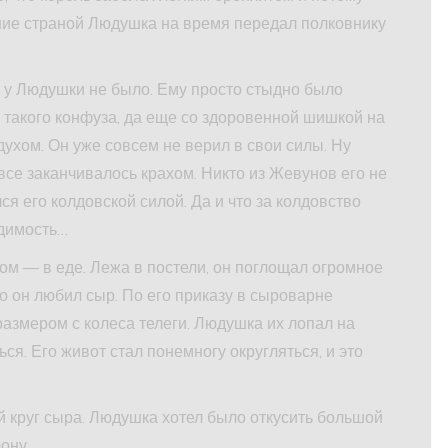
ение страной Людушка на время передал полковнику
а у Людушки не было. Ему просто стыдно было
такого конфуза, да еще со здоровенной шишкой на
 духом. Он уже совсем не верил в свои силы. Ну
, все заканчивалось крахом. Никто из Жевунов его не
ся его колдовской силой. Да и что за колдовство
идимость…
ом — в еде. Лежа в постели, он поглощал огромное
о он любил сыр. По его приказу в сыроварне
азмером с колеса телеги. Людушка их лопал на
ься. Его живот стал понемногу округляться, и это
 круг сыра. Людушка хотел было откусить большой
ону.