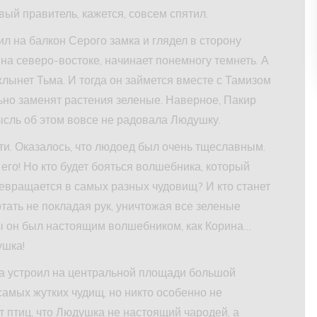
вый правитель, кажется, совсем спятил.
л на балкон Серого замка и глядел в сторону
, на северо-востоке, начинает понемногу темнеть. А
ахлынет Тьма. И тогда он займется вместе с Тамизом
ьно заменят растения зеленые. Наверное, Пакир
ысль об этом вовсе не радовала Людушку.
усти. Оказалось, что людоед был очень тщеславным.
его! Но кто будет бояться волшебника, который
ревращается в самых разных чудовищ? И кто станет
тать не покладая рук, уничтожая все зеленые
бы он был настоящим волшебником, как Корина…
ушка!
ка устроил на центральной площади большой
амых жутких чудищ, но никто особенно не
т птиц, что Людушка не настоящий чародей, а