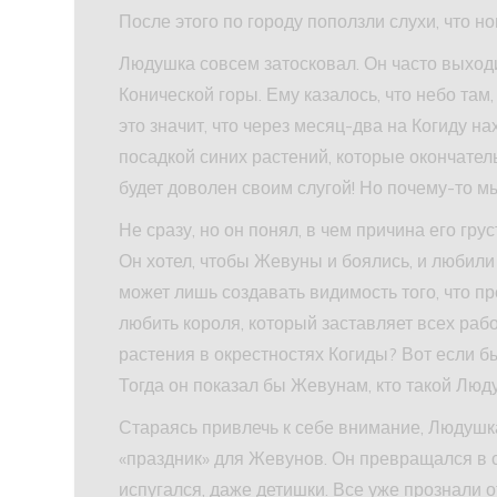
После этого по городу поползли слухи, что но
Людушка совсем затосковал. Он часто выходи
Конической горы. Ему казалось, что небо там
это значит, что через месяц-два на Когиду н
посадкой синих растений, которые окончател
будет доволен своим слугой! Но почему-то м
Не сразу, но он понял, в чем причина его гр
Он хотел, чтобы Жевуны и боялись, и любили 
может лишь создавать видимость того, что п
любить короля, который заставляет всех рабо
растения в окрестностях Когиды? Вот если 
Тогда он показал бы Жевунам, кто такой Люд
Стараясь привлечь к себе внимание, Людуш
«праздник» для Жевунов. Он превращался в с
испугался, даже детишки. Все уже прознали о