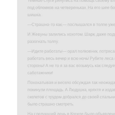
Темные слуги ринулись на помощь своему вл
под обломков на четвереньках. На его шее бо
шишка.
—Страшно-то как,— послышался в толпе уже 
И Жевуны залились хохотом. Шарк, даже под
разогнать толпу.
—Идите работать!— орал полковник, потряса
работать весь вечер и всю ночь! Рубите леса 
стороны! А не то я за вас возьмусь как следу
саботажники!
Похохатывая и весело обсуждая так неожид
покинули площадь. А Людушка, кряхтя и из
скелетов с трудом добрался до своей спальни.
было страшно смотреть.
На следующий день в Когиде было объявлено,