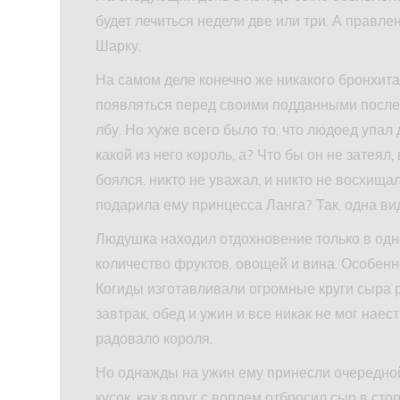
будет лечиться недели две или три. А правл
Шарку.
На самом деле конечно же никакого бронхит
появляться перед своими подданными после 
лбу. Но хуже всего было то, что людоед упал
какой из него король, а? Что бы он не затеял
боялся, никто не уважал, и никто не восхищал
подарила ему принцесса Ланга? Так, одна в
Людушка находил отдохновение только в одн
количество фруктов, овощей и вина. Особенн
Когиды изготавливали огромные круги сыра р
завтрак, обед и ужин и все никак не мог наест
радовало короля.
Но однажды на ужин ему принесли очередной
кусок, как вдруг с воплем отбросил сыр в стор