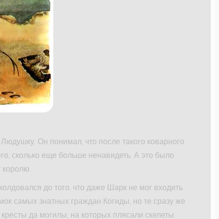
Людушку. Он понимал, что после такого коварного
го, сколько еще больше ненавидеть. А это было
 королю.
олдовался до того, что даже Шарк не мог входить
мок самых знатных граждан Когиды, но те сразу же
 кресты да могилы, на которых плясали скелеты.