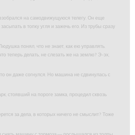
взобрался на самодвижущуюся телегу. Он еще
асыпать в топку угля и зажечь его. Из трубы сразу
юдушка понял, что не знает, как ею управлять.
о теперь делать, не слезать же на землю? Э-эх,
то он даже согнулся. Но машина не сдвинулась с
к, стоявший на пороге замка, процедил сквозь
рется за дела, в которых ничего не смыслит? Тоже
и снять машину с тормоза,— послышался из толпы