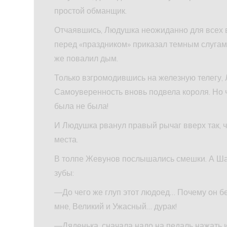
простой обманщик.
Отчаявшись, Людушка неожиданно для всех 
перед «праздником» приказал темным слугам з
же повалил дым.
Только взгромодившись на железную телегу, Л
Самоуверенность вновь подвела короля. Но чт
была не была!
И Людушка рванул правый рычаг вверх так, ч
места.
В толпе Жевунов послышались смешки. А Шар
зубы:
—До чего же глуп этот людоед… Почему он бе
мне, Великий и Ужасный… дурак!
—Дяденька, сначала надо на педаль нажать 