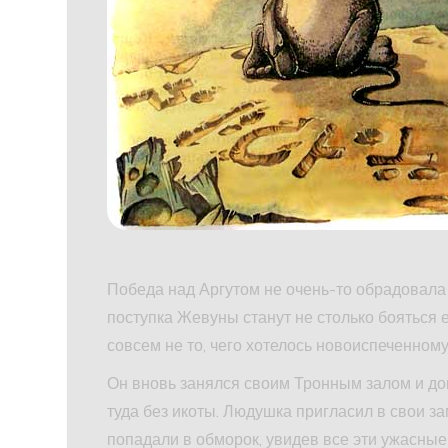
Победа над Аргутом не очень-то обрадовала 
поступка Жевуны станут не столько бояться е
совсем не то, чего хотелось новоиспеченному
Он вновь занялся своим Тронным залом и док
туда без икоты. Людушка пригласил в свои за
попадали в обморок, увидев все эти ужасные