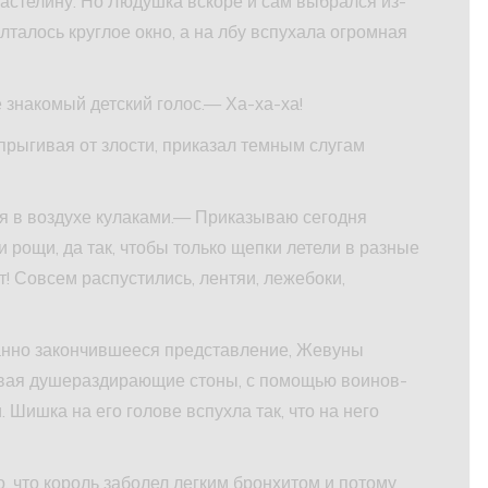
астелину. Но Людушка вскоре и сам выбрался из-
лталось круглое окно, а на лбу вспухала огромная
знакомый детский голос.— Ха-ха-ха!
прыгивая от злости, приказал темным слугам
я в воздухе кулаками.— Приказываю сегодня
и рощи, да так, чтобы только щепки летели в разные
ет! Совсем распустились, лентяи, лежебоки,
анно закончившееся представление, Жевуны
давая душераздирающие стоны, с помощью воинов-
 Шишка на его голове вспухла так, что на него
 что король заболел легким бронхитом и потому