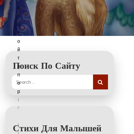
о
л
о
т
о
й
т
Поиск По Сайту
о
п
Search
о
for:
р
1
7
.
1
Стихи Для Малышей
1