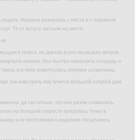
 педаль. Машина рванулась с места и с огромной
луг. Те от испуга застыли на месте.
-ю!
жущаяся телега, не доехав всего несколько метров
 свернула налево. Она быстро пересекла площадь и
 треск, и в небо взметнулись обломки штакетника.
дя, как навстречу ему мчится большой голубой дом
еменно, да так сильно, что они разом сломались.
тате на большой скорости врезалась точно в
машину и ее бестолкового водителя посыпались