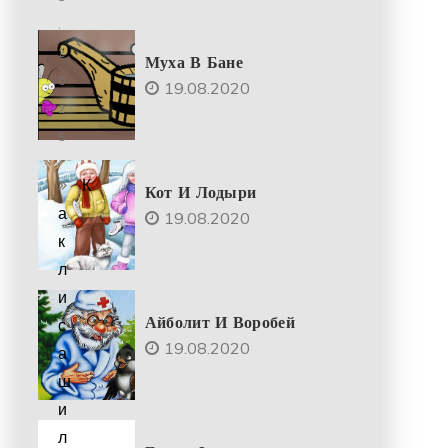
.
2
Муха В Бане
0
19.08.2020
2
5
К
Кот И Лодыри
а
19.08.2020
к
л
и
Айболит И Воробей
с
19.08.2020
а
ш
и
л