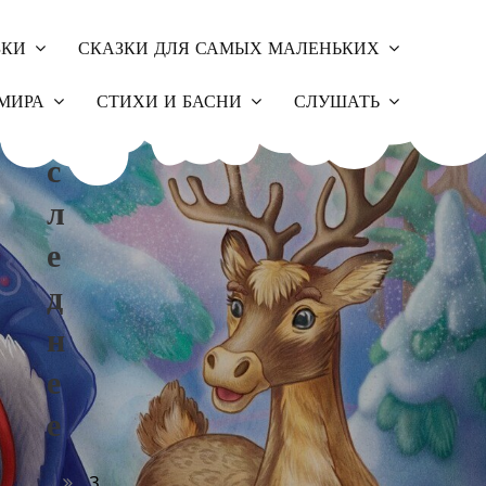
ЗКИ
СКАЗКИ ДЛЯ САМЫХ МАЛЕНЬКИХ
П
МИРА
СТИХИ И БАСНИ
СЛУШАТЬ
О
С
Л
Е
Д
Н
Е
Е
З