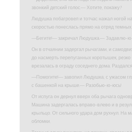
звонкий детский голос.— Хотите, покажу?
Людушка побагровел и тотчас нажал ногой на
скоростью понеслась прямо на отряд темных с
—Бегите!— закричал Людушка.— Задавлю-ю
Он в отчаянии задергал рычагами, и самодви
до насмерть перепуганных коротышек, резко
врезалась в ограду соседнего дома. Раздался
—Помогите!— завопил Людушка, с ужасом гля
с башенкой на крыше.— Разобью-ю-юсь!
От испуга он дернул вверх оба рычага одновр
Машина задергалась вправо-влево и в резуль
крыльцо. От сильного удара дом рухнул. На 
обломки.