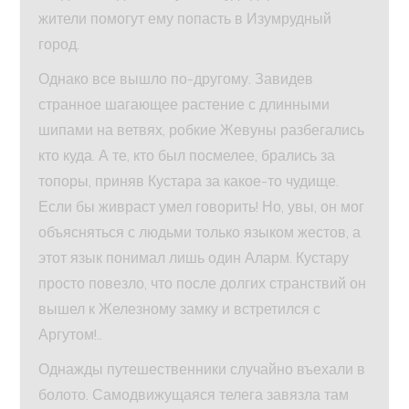
жители помогут ему попасть в Изумрудный
город.
Однако все вышло по-другому. Завидев
странное шагающее растение с длинными
шипами на ветвях, робкие Жевуны разбегались
кто куда. А те, кто был посмелее, брались за
топоры, приняв Кустара за какое-то чудище.
Если бы живраст умел говорить! Но, увы, он мог
объясняться с людьми только языком жестов, а
этот язык понимал лишь один Аларм. Кустару
просто повезло, что после долгих странствий он
вышел к Железному замку и встретился с
Аргутом!..
Однажды путешественники случайно въехали в
болото. Самодвижущаяся телега завязла там