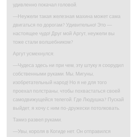
удивленно покачал головой.
—Неужели такая железная махина может сама
двигаться по дорогам? Удивительно! Это —
настоящее чудо! Друг мой Аргут, неужели вы
тоже стали волшебником?
Аргут усмехнулся:
—Чудеса здесь ни при чем, эту штуку я соорудил
собственными руками. Мы, Мигуны,
изобретательный народ! Но я не для того
проехал полстраны, чтобы похвастаться своей
самодвижущейся телегой. Где Людушка? Пускай
выйдет, я хочу с ним по-дружески потолковать.
Тамиз развел руками.
—Увы, короля в Когиде нет. Он отправился