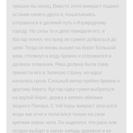
пришел бы конец. Вместо этого живраст поднял
останки своего друга и, пошатываясь,
отправился в далекий путь к Изумрудному
городу. Но силы то и дело покидали его, и
Кустар понял, что вряд ли сумеет добраться до
цели. Тогда он вновь вышел на берег Большой
реки, столкнул в воду бревно и отправился в
далекое плавание. Река должна была сама
принести его в Зеленую страну, но вдруг
началась гроза. Сильный ветер прибил бревно к
другому берегу. Кустар едва сумел выбраться
на крутой берег, держа в ветвях обломки
бедного Пеняра. С той поры живраст опасался
воды как огня и полагался только на свои
крепкие корни-ноги. Он надеялся, что рано или
поздно выйдет в какую-нибудь деревню и ее