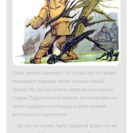
Шарк злобно завизжал. Он снова что-то громко
выкрикнул, отдавая своим воинам новый
приказ. Но тут на балкон замка вышел лысый
старик. Подслеповато моргая, он посмотрел на
происходящее на площади и даже руками
всплеснул от удивления:
—Да это же кузнец Аргут! Дорогой Шарк, что же