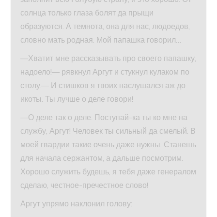
солнца только глаза болят да прыщи
образуются. А темнота, она для нас, людоедов,
словно мать родная. Мой папашка говорил…
—Хватит мне рассказывать про своего папашку,
надоело!— рявкнул Аргут и стукнул кулаком по
столу.— И стишков я твоих наслушался аж до
икоты. Ты лучше о деле говори!
—О деле так о деле. Поступай-ка ты ко мне на
службу, Аргут! Человек ты сильный да смелый. В
моей гвардии такие очень даже нужны. Станешь
для начала сержантом, а дальше посмотрим.
Хорошо служить будешь, я тебя даже генералом
сделаю, честное-пречестное слово!
Аргут упрямо наклонил голову: