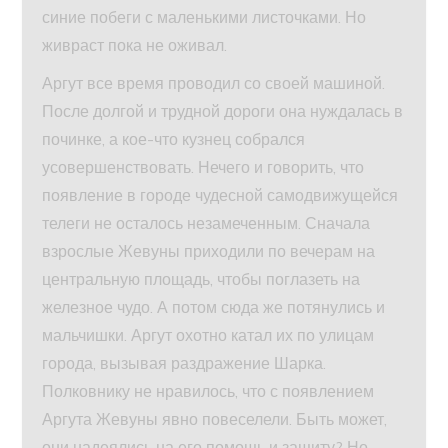
синие побеги с маленькими листочками. Но
живраст пока не оживал.
Аргут все время проводил со своей машиной.
После долгой и трудной дороги она нуждалась в
починке, а кое-что кузнец собрался
усовершенствовать. Нечего и говорить, что
появление в городе чудесной самодвижущейся
телеги не осталось незамеченным. Сначала
взрослые Жевуны приходили по вечерам на
центральную площадь, чтобы поглазеть на
железное чудо. А потом сюда же потянулись и
мальчишки. Аргут охотно катал их по улицам
города, вызывая раздражение Шарка.
Полковнику не нравилось, что с появлением
Аргута Жевуны явно повеселели. Быть может,
они надеялись на его помощь и защиту? Но