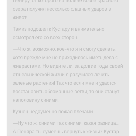
Пеняру, от которого на поляне возле Красного
озера получил несколько славных ударов в
живот!
Тамиз подошел к Кустару и внимательно
осмотрел его со всех сторон.
—Что ж, возможно, кое-что я и смогу сделать,
хотя прежде мне не приходилось иметь дела с
живрастами. Но видите ли, за долгие годы своей
отшельнической жизни я разучился лечить
зеленые растения! Так что если мне и удастся
восстановить обломанные ветви, то они станут
наполовину синими.
Кузнец недоуменно пожал плечами.
—Ну что ж, синими так синими, какая разница…
А Пеняра ты сумеешь вернуть к жизни? Кустар