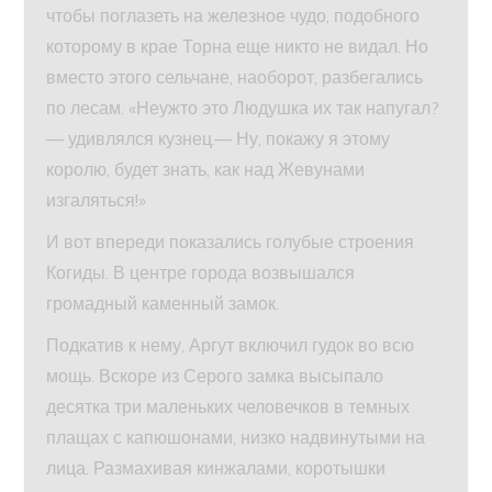
чтобы поглазеть на железное чудо, подобного
которому в крае Торна еще никто не видал. Но
вместо этого сельчане, наоборот, разбегались
по лесам. «Неужто это Людушка их так напугал?
— удивлялся кузнец.— Ну, покажу я этому
королю, будет знать, как над Жевунами
изгаляться!»
И вот впереди показались голубые строения
Когиды. В центре города возвышался
громадный каменный замок.
Подкатив к нему, Аргут включил гудок во всю
мощь. Вскоре из Серого замка высыпало
десятка три маленьких человечков в темных
плащах с капюшонами, низко надвинутыми на
лица. Размахивая кинжалами, коротышки