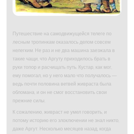
Путешествие на самодвижущейся телеге по
лесным тропинкам оказалось делом совсем
нелегким. Не раз и не два машина заезжала в
такие чащи, что Аргуту приходилось брать в
руки топор и расчищать путь. Кустар, как мог,
ему помогал, но у него мало что получалось —
ведь почти половина ветвей живраста была
обломана, и он не смог восстановить свои
прежние силы.
К сожалению, живраст не умел говорить, и
потому историю его злоключении не знал никто,
даже Аргут. Несколько месяцев назад, когда