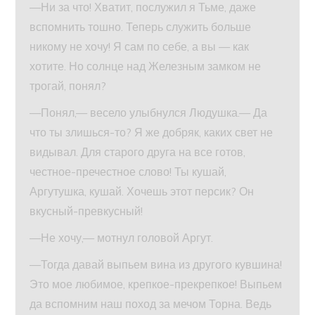
—Ни за что! Хватит, послужил я Тьме, даже
вспомнить тошно. Теперь служить больше
никому не хочу! Я сам по себе, а вы — как
хотите. Но солнце над Железным замком не
трогай, понял?
—Понял,— весело улыбнулся Людушка.— Да
что ты злишься-то? Я же добряк, каких свет не
видывал. Для старого друга на все готов,
честное-пречестное слово! Ты кушай,
Аргутушка, кушай. Хочешь этот персик? Он
вкусный-превкусный!
—Не хочу,— мотнул головой Аргут.
—Тогда давай выпьем вина из другого кувшина!
Это мое любимое, крепкое-прекрепкое! Выпьем
да вспомним наш поход за мечом Торна. Ведь