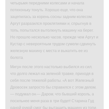
четырьмя передними колесами и начала
потихоньку тонуть. Хорошо еще, что она
зацепилась за корень сосны задним колесом.
Аргут разразился проклятиями и, спрыгнув в
топь, попытался вытолкнуть машину на берег.
Но прошло несколько часов, прежде чем Аргут и
Кустар с невероятным трудом сумели сдвинуть
железную махину с места и выкатить ее из
болота.
Мигун после этого настолько выбился из сил,
что долго лежал на зеленой травке, приходя в
себя после тяжелой работы. «А вот Железный
Дровосек запросто бы справился с этом делом,
— подумал он.— Даром, что бывший король, а
посильнее меня раза в три будет! Старина Гуд
одной рукой смог бы вытащить машину из топи.