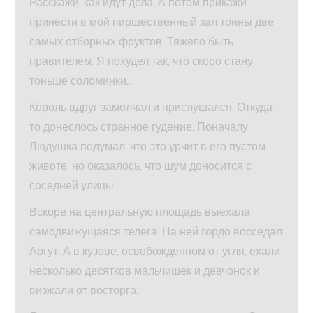
Расскажи, как идут дела. А потом прикажи
принести в мой пиршественный зал тонны две
самых отборных фруктов. Тяжело быть
правителем. Я похудел так, что скоро стану
тоньше соломинки…
Король вдруг замолчал и прислушался. Откуда-
то донеслось странное гудение. Поначалу
Людушка подумал, что это урчит в его пустом
животе, но оказалось, что шум доносится с
соседней улицы.
Вскоре на центральную площадь выехала
самодвижущаяся телега. На ней гордо восседал
Аргут. А в кузове, освобожденном от угля, ехали
несколько десятков мальчишек и девчонок и
визжали от восторга.