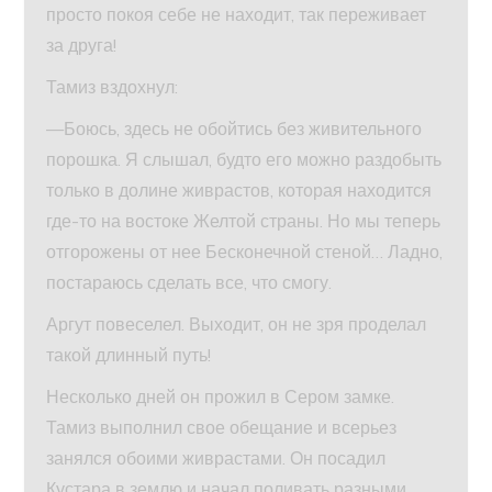
просто покоя себе не находит, так переживает
за друга!
Тамиз вздохнул:
—Боюсь, здесь не обойтись без живительного
порошка. Я слышал, будто его можно раздобыть
только в долине живрастов, которая находится
где-то на востоке Желтой страны. Но мы теперь
отгорожены от нее Бесконечной стеной… Ладно,
постараюсь сделать все, что смогу.
Аргут повеселел. Выходит, он не зря проделал
такой длинный путь!
Несколько дней он прожил в Сером замке.
Тамиз выполнил свое обещание и всерьез
занялся обоими живрастами. Он посадил
Кустара в землю и начал поливать разными