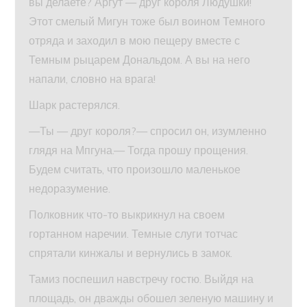
вы делаете? Аргут — друг короля Людушки!
Этот смелый Мигун тоже был воином Темного
отряда и заходил в мою пещеру вместе с
Темным рыцарем Дональдом. А вы на него
напали, словно на врага!
Шарк растерялся.
—Ты — друг короля?— спросил он, изумленно
глядя на Мпгуна.— Тогда прошу прощения.
Будем считать, что произошло маленькое
недоразумение.
Полковник что-то выкрикнул на своем
гортанном наречии. Темные слуги тотчас
спрятали кинжалы и вернулись в замок.
Тамиз поспешил навстречу гостю. Выйдя на
площадь, он дважды обошел зеленую машину и