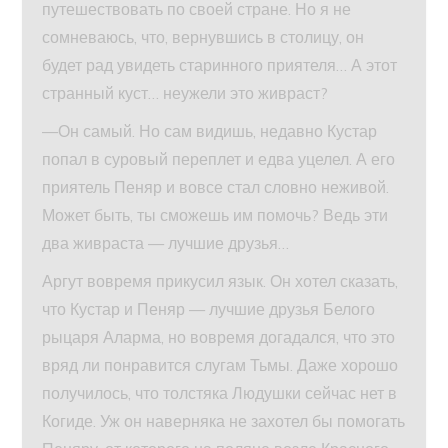
путешествовать по своей стране. Но я не
сомневаюсь, что, вернувшись в столицу, он
будет рад увидеть старинного приятеля… А этот
странный куст… неужели это живраст?
—Он самый. Но сам видишь, недавно Кустар
попал в суровый переплет и едва уцелел. А его
приятель Пеняр и вовсе стал словно неживой.
Может быть, ты сможешь им помочь? Ведь эти
два живраста — лучшие друзья…
Аргут вовремя прикусил язык. Он хотел сказать,
что Кустар и Пеняр — лучшие друзья Белого
рыцаря Аларма, но вовремя догадался, что это
вряд ли понравится слугам Тьмы. Даже хорошо
получилось, что толстяка Людушки сейчас нет в
Когиде. Уж он наверняка не захотел бы помогать