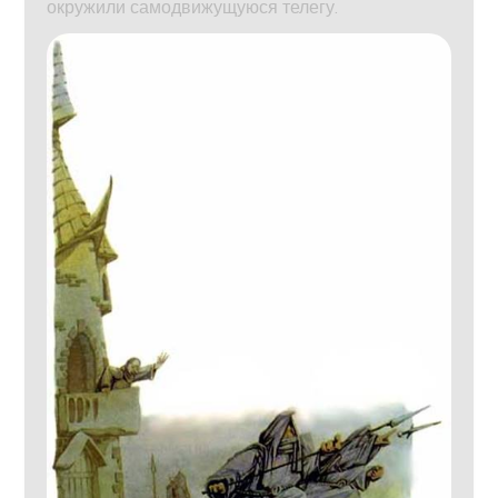
окружили самодвижущуюся телегу.