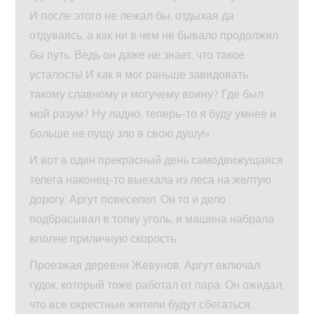
И после этого не лежал бы, отдыхая да
отдуваясь, а как ни в чем не бывало продолжил
бы путь. Ведь он даже не знает, что такое
усталость! И как я мог раньше завидовать
такому славному и могучему воину? Где был
мой разум? Ну ладно, теперь-то я буду умнее и
больше не пущу зло в свою душу!»
И вот в один прекрасный день самодвижущаяся
телега наконец-то выехала из леса на желтую
дорогу. Аргут повеселел. Он то и дело
подбрасывал в топку уголь, и машина набрала
вполне приличную скорость.
Проезжая деревни Жевунов, Аргут включал
гудок, который тоже работал от пара. Он ожидал,
что все окрестные жители будут сбегаться,