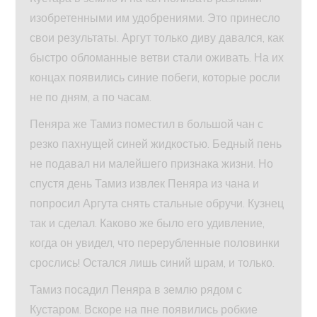
изобретенными им удобрениями. Это принесло
свои результаты. Аргут только диву давался, как
быстро обломанные ветви стали оживать. На их
концах появились синие побеги, которые росли
не по дням, а по часам.
Пеняра же Тамиз поместил в большой чан с
резко пахнущей синей жидкостью. Бедный пень
не подавал ни малейшего признака жизни. Но
спустя день Тамиз извлек Пеняра из чана и
попросил Аргута снять стальные обручи. Кузнец
так и сделал. Каково же было его удивление,
когда он увидел, что перерубленные половинки
срослись! Остался лишь синий шрам, и только.
Тамиз посадил Пеняра в землю рядом с
Кустаром. Вскоре на пне появились робкие