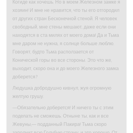
Когиде как хочешь. Но в моем Железном замке я
хозяин! И мне не нравится, что ты его отгородил
от других стран Бесконечной стеной. Я человек
свободный, мне стены мешают, даже если они
находятся в ста милях от моего дома! Да и Тьма
мне даром не нужна, я солнце больше люблю.
Говорят, будто Тьма расползается от
Конической горы во все стороны. Это что же,
выходит, скоро она и до моего Железного замка
доберется?
Людушка добродушно кивнул, жуя огромную
желтую грушу.
—Обязательно доберется! И ничего ты с этим
поделать не сможешь. Отныне ты, как и все
Жевуны,— подданный Пакира! Тьма скоро
заполнит всю Голубую страну, и это хорошо. От