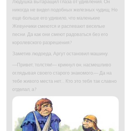
Людушка вытаращил глаза от удивления. Он
никогда не видел подобных железных чудищ. Но
еще больше его удивило, что маленькие
Жевунчики смеются и распевают веселые
песни. Да как они смеют радоваться без его
королевского разрешения?
Заметив людоеда, Аргут остановил машину.
—Привет, толстяк!— крикнул он, насмешливо
оглядывая своего старого знакомого.— Да на
тебе живого места нет… Кто это тебя так славно
отделал, а?