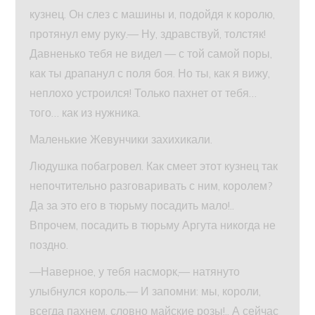
кузнец. Он слез с машины и, подойдя к королю,
протянул ему руку.— Ну, здравствуй, толстяк!
Давненько тебя не видел — с той самой поры,
как ты драпанул с поля боя. Но ты, как я вижу,
неплохо устроился! Только пахнет от тебя…
того… как из нужника.
Маленькие Жевунчики захихикали.
Людушка побагровел. Как смеет этот кузнец так
непочтительно разговаривать с ним, королем?
Да за это его в тюрьму посадить мало!..
Впрочем, посадить в тюрьму Аргута никогда не
поздно.
—Наверное, у тебя насморк,— натянуто
улыбнулся король.— И запомни: мы, короли,
всегда пахнем, словно майские розы!.. А сейчас