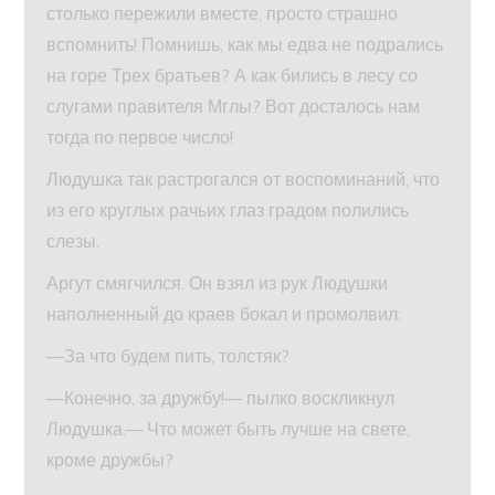
столько пережили вместе, просто страшно
вспомнить! Помнишь, как мы едва не подрались
на горе Трех братьев? А как бились в лесу со
слугами правителя Мглы? Вот досталось нам
тогда по первое число!
Людушка так растрогался от воспоминаний, что
из его круглых рачьих глаз градом полились
слезы.
Аргут смягчился. Он взял из рук Людушки
наполненный до краев бокал и промолвил:
—За что будем пить, толстяк?
—Конечно, за дружбу!— пылко воскликнул
Людушка.— Что может быть лучше на свете,
кроме дружбы?