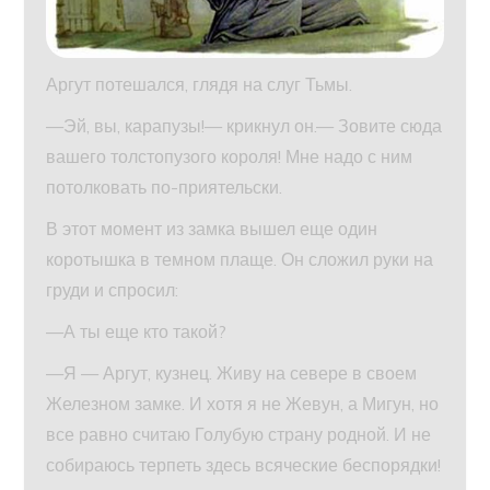
Аргут потешался, глядя на слуг Тьмы.
—Эй, вы, карапузы!— крикнул он.— Зовите сюда
вашего толстопузого короля! Мне надо с ним
потолковать по-приятельски.
В этот момент из замка вышел еще один
коротышка в темном плаще. Он сложил руки на
груди и спросил:
—А ты еще кто такой?
—Я — Аргут, кузнец. Живу на севере в своем
Железном замке. И хотя я не Жевун, а Мигун, но
все равно считаю Голубую страну родной. И не
собираюсь терпеть здесь всяческие беспорядки!