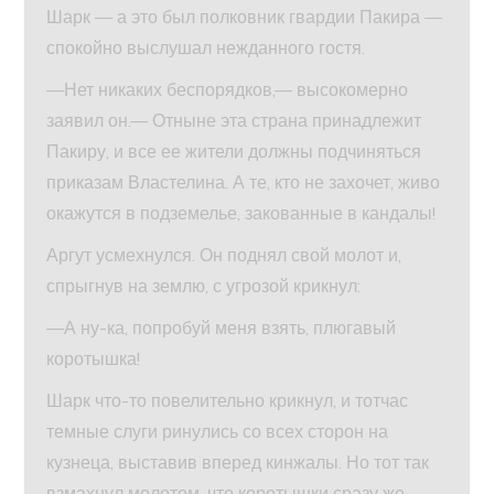
Шарк — а это был полковник гвардии Пакира —
спокойно выслушал нежданного гостя.
—Нет никаких беспорядков,— высокомерно
заявил он.— Отныне эта страна принадлежит
Пакиру, и все ее жители должны подчиняться
приказам Властелина. А те, кто не захочет, живо
окажутся в подземелье, закованные в кандалы!
Аргут усмехнулся. Он поднял свой молот и,
спрыгнув на землю, с угрозой крикнул:
—А ну-ка, попробуй меня взять, плюгавый
коротышка!
Шарк что-то повелительно крикнул, и тотчас
темные слуги ринулись со всех сторон на
кузнеца, выставив вперед кинжалы. Но тот так
взмахнул молотом, что коротышки сразу же