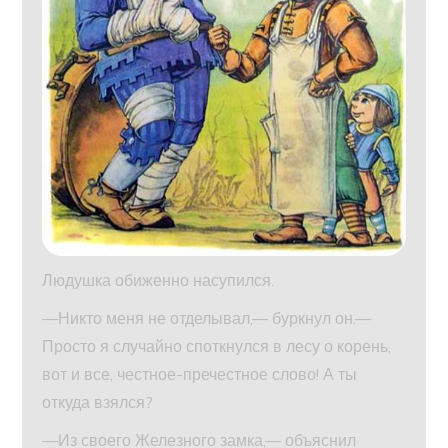
Людушка обиженно насупился.
—Никто меня не отделывал,— буркнул он.—
Просто я случайно споткнулся в лесу о корень,
вот и все, честное-пречестное слово! А ты
откуда взялся?
—Из своего Железного замка,— объяснил