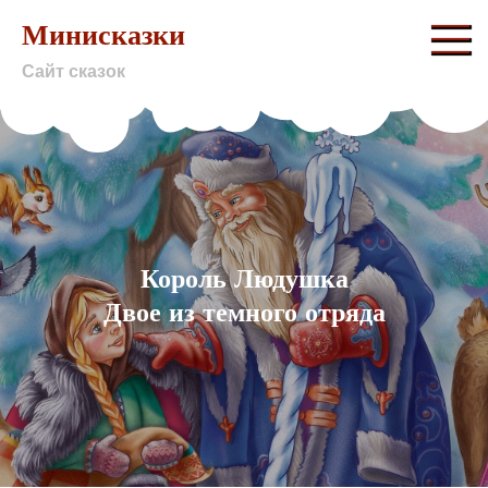
Skip
Минисказки
to
Сайт сказок
content
Король Людушка
Двое из темного отряда