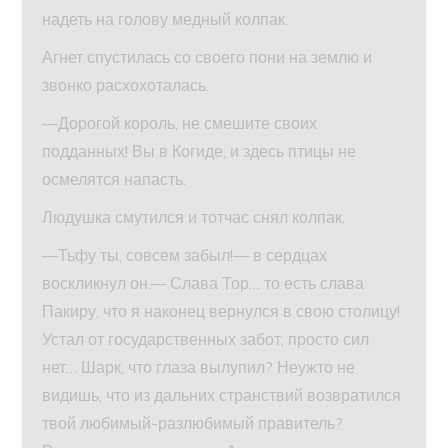
надеть на голову медный колпак.
Агнет спустилась со своего пони на землю и
звонко расхохоталась.
—Дорогой король, не смешите своих
подданных! Вы в Когиде, и здесь птицы не
осмелятся напасть.
Людушка смутился и тотчас снял колпак.
—Тьфу ты, совсем забыл!— в сердцах
воскликнул он.— Слава Тор… то есть слава
Пакиру, что я наконец вернулся в свою столицу!
Устал от государственных забот, просто сил
нет… Шарк, что глаза вылупил? Неужто не
видишь, что из дальних странствий возвратился
твой любимый-разлюбимый правитель?