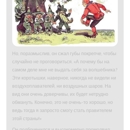
Но, поразмыслив, он сжал губы покрепче, чтобы
случайно не проговориться. «А почему бы на
самом деле мне не выдать себя за волшебника?
Эти коротышки, наверное, никогда не видели ни
воздухоплавателей, ни воздушных шаров. На
вид они очень доверчивы, их будет нетрудно
обмануть. Конечно, это не очень-то хорошо, но
ведь тогда я запросто смогу стать правителем
этой страны!»
Он подбоченился и высокомерно промолвил: