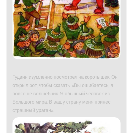
Гудвин изумленно посмотрел на коротышек. Он
открыл рот, чтобы сказать: «Вы ошибаетесь, я
вовсе не волшебник. Я обычный человек из
Большого мира. В вашу страну меня принес
страшный ураган».