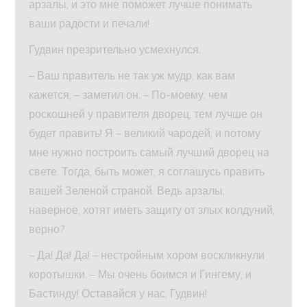
арзалы, и это мне поможет лучше понимать
ваши радости и печали!
Гудвин презрительно усмехнулся.
– Ваш правитель не так уж мудр, как вам
кажется, – заметил он. – По-моему, чем
роскошней у правителя дворец, тем лучше он
будет править! Я – великий чародей, и потому
мне нужно построить самый лучший дворец на
свете. Тогда, быть может, я соглашусь править
вашей Зеленой страной. Ведь арзалы,
наверное, хотят иметь защиту от злых колдуний,
верно?
– Да! Да! Да! – нестройным хором воскликнули
коротышки. – Мы очень боимся и Гингему, и
Бастинду! Оставайся у нас, Гудвин!