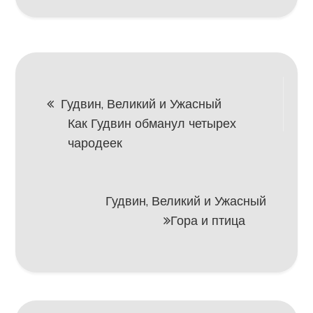
Навигация
Гудвин, Великий и Ужасный
Как Гудвин обманул четырех
по
чародеек
записям
Гудвин, Великий и Ужасный
Гора и птица