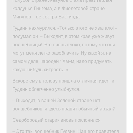
Голубой стране Жевунов стала править злая
колдунья Гингема, а в Фиолетовой стране
Мигунов – ее сестра Бастинда.
Гудвин нахмурился. «Только этого не хватало! –
подумал он. – Выходит, в этом крае уже живут
волшебницы! Это очень плохо, потому что они
могут меня легко разоблачить. Ну какой я, на
самом деле, чародей? Хм-м, надо придумать
какую-нибудь хитрость…»
Вскоре ему в голову пришла отличная идея, и
Гудвин облегченно улыбнулся.
– Выходит, в вашей Зеленой стране нет
волшебников, и здесь правит обычный арзал?
Седобородый старик вновь поклонился.
– Это так, волшебник Гудвин. Нашего правителя