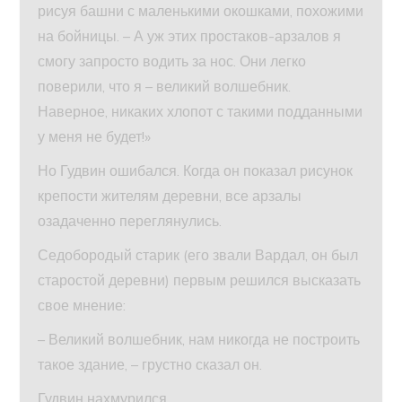
рисуя башни с маленькими окошками, похожими
на бойницы. – А уж этих простаков-арзалов я
смогу запросто водить за нос. Они легко
поверили, что я – великий волшебник.
Наверное, никаких хлопот с такими подданными
у меня не будет!»
Но Гудвин ошибался. Когда он показал рисунок
крепости жителям деревни, все арзалы
озадаченно переглянулись.
Седобородый старик (его звали Вардал, он был
старостой деревни) первым решился высказать
свое мнение:
– Великий волшебник, нам никогда не построить
такое здание, – грустно сказал он.
Гудвин нахмурился.