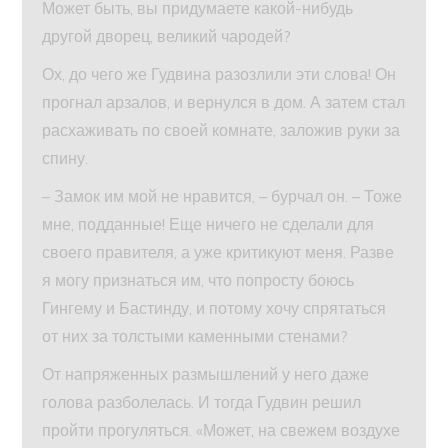
Может быть, вы придумаете какой-нибудь
другой дворец, великий чародей?
Ох, до чего же Гудвина разозлили эти слова! Он
прогнал арзалов, и вернулся в дом. А затем стал
расхаживать по своей комнате, заложив руки за
спину.
– Замок им мой не нравится, – бурчал он. – Тоже
мне, подданные! Еще ничего не сделали для
своего правителя, а уже критикуют меня. Разве
я могу признаться им, что попросту боюсь
Гингему и Бастинду, и потому хочу спрятаться
от них за толстыми каменными стенами?
От напряженных размышлений у него даже
голова разболелась. И тогда Гудвин решил
пройти прогуляться. «Может, на свежем воздухе