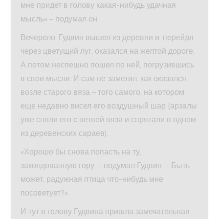
мне придет в голову какая-нибудь удачная
мысль» – подумал он.
Вечерело. Гудвин вышел из деревни и, перейдя
через цветущий луг, оказался на желтой дороге.
А потом неспешно пошел по ней, погрузившись
в свои мысли. И сам не заметил, как оказался
возле старого вяза – того самого, на котором
еще недавно висел его воздушный шар (арзалы
уже сняли его с ветвей вяза и спрятали в одном
из деревенских сараев).
«Хорошо бы снова попасть на ту,
заколдованную гору, – подумал Гудвин. – Быть
может, радужная птица что-нибудь мне
посоветует?»
И тут в голову Гудвина пришла замечательная