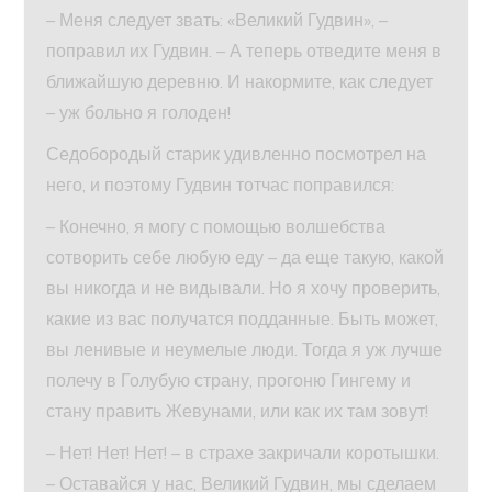
– Меня следует звать: «Великий Гудвин», –
поправил их Гудвин. – А теперь отведите меня в
ближайшую деревню. И накормите, как следует
– уж больно я голоден!
Седобородый старик удивленно посмотрел на
него, и поэтому Гудвин тотчас поправился:
– Конечно, я могу с помощью волшебства
сотворить себе любую еду – да еще такую, какой
вы никогда и не видывали. Но я хочу проверить,
какие из вас получатся подданные. Быть может,
вы ленивые и неумелые люди. Тогда я уж лучше
полечу в Голубую страну, прогоню Гингему и
стану править Жевунами, или как их там зовут!
– Нет! Нет! Нет! – в страхе закричали коротышки.
– Оставайся у нас, Великий Гудвин, мы сделаем