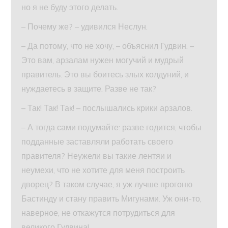
но я не буду этого делать.
– Почему же? – удивился Неслун.
– Да потому, что не хочу, – объяснил Гудвин. –
Это вам, арзалам нужен могучий и мудрый
правитель. Это вы боитесь злых колдуний, и
нуждаетесь в защите. Разве не так?
– Так! Так! Так! – послышались крики арзалов.
– А тогда сами подумайте: разве годится, чтобы
подданные заставляли работать своего
правителя? Неужели вы такие лентяи и
неумехи, что не хотите для меня построить
дворец? В таком случае, я уж лучше прогоню
Бастинду и стану править Мигунами. Уж они-то,
наверное, не откажутся потрудиться для
великого Гудвина!