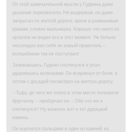
От этой замечательной мысли у Гудвина даже
дыхание перехватило. Не выдержав, он даже
запрыгал по желтой дороге, крича и размахивая
руками, словно мальчишка. Хорошо, что никто из
арзалов не видел его в этот момент. Уж больно
несолидно вел себя их новый правитель –
волшебники так не поступают!
Зазевавшись, Гудвин споткнулся и упал,
ударившись коленками. Он вскрикнул от боли, а
потом с досадой посмотрел на желтую дорогу.
– Тьфу, до чего же плохо в этом месте положили
брусчатку, – пробурчал он. – Обо что же я
споткнулся? Ну конечно, вот о тот дурацкий
камень…
Он вцепился пальцами в один из камней, из