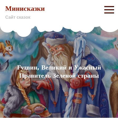
Skip
Минисказки
to
Сайт сказок
content
Гудвин, Великий и Ужасный
Правитель Зеленой страны