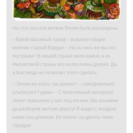
На этот раз все жители Вязов были восхищены.
– Какой красивый город! – выразил общее
мнение старый Вардал. – Но из чего же мы его
построим? В нашей стране мало камня, а из
Фиолетовой страны его везти очень далеко. Да
и Бастинда не позволит этого сделать.
– Зачем же ехать так далеко? – самодовольно
улыбнулся Гудвин. – Строительный материал
лежит буквально у нас под ногами. Мы возьмем
да разберем желтую дорогу! Я видел с воздуха,
какая она длинная. Ее хватит на десять таких
городов!