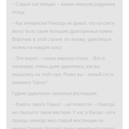
– Самые настоящие, – важно кивнула радужная
птица.
– Как интересно! Никогда не думал, что на свете
могут быть такие большие драгоценные камни…
Впрочем, в этой стране, по-моему, удивляться
можно на каждом шагу.
– Это верно, – снова кивнула птица. – Вот я,
например, очень даже удивляюсь, как вы
оказались на этой горе. Разве вы – новый гость
великого Торна?
Гудвин удивленно захлопал ресницами.
– Какого-такого Торна? – не понял он. – Никогда
не слыхал о таком мистере. У нас в Канзас-сити,
правда, некогда жил старый жестянщик по
имени Торнар. Но вряд ли вы имеете его в виду,