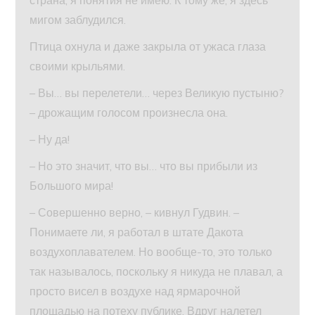
страна, я понятия не имею. К тому же, я здесь
мигом заблудился.
Птица охнула и даже закрыла от ужаса глаза
своими крыльями.
– Вы… вы перелетели… через Великую пустыню?
– дрожащим голосом произнесла она.
– Ну да!
– Но это значит, что вы… что вы прибыли из
Большого мира!
– Совершенно верно, – кивнул Гудвин. –
Понимаете ли, я работал в штате Дакота
воздухоплавателем. Но вообще-то, это только
так называлось, поскольку я никуда не плавал, а
просто висел в воздухе над ярмарочной
площадью на потеху публике. Вдруг налетел