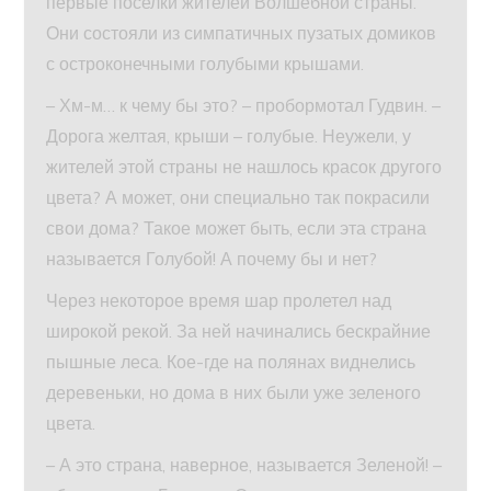
первые поселки жителей Волшебной страны.
Они состояли из симпатичных пузатых домиков
с остроконечными голубыми крышами.
– Хм-м… к чему бы это? – пробормотал Гудвин. –
Дорога желтая, крыши – голубые. Неужели, у
жителей этой страны не нашлось красок другого
цвета? А может, они специально так покрасили
свои дома? Такое может быть, если эта страна
называется Голубой! А почему бы и нет?
Через некоторое время шар пролетел над
широкой рекой. За ней начинались бескрайние
пышные леса. Кое-где на полянах виднелись
деревеньки, но дома в них были уже зеленого
цвета.
– А это страна, наверное, называется Зеленой! –