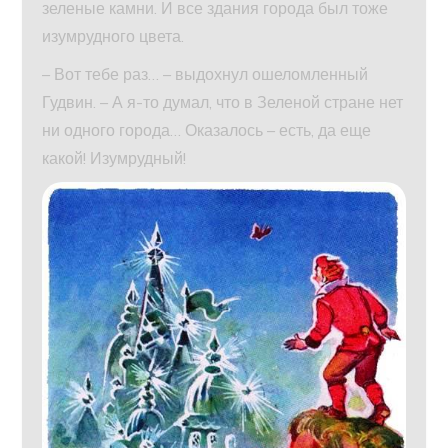
зеленые камни. И все здания города был тоже
изумрудного цвета.
– Вот тебе раз… – выдохнул ошеломленный
Гудвин. – А я-то думал, что в Зеленой стране нет
ни одного города… Оказалось – есть, да еще
какой! Изумрудный!