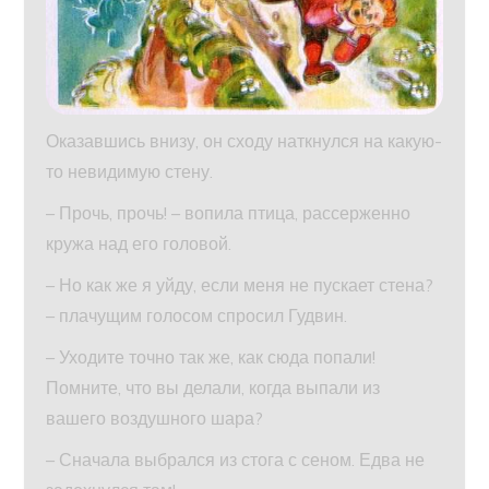
Оказавшись внизу, он сходу наткнулся на какую-
то невидимую стену.
– Прочь, прочь! – вопила птица, рассерженно
кружа над его головой.
– Но как же я уйду, если меня не пускает стена?
– плачущим голосом спросил Гудвин.
– Уходите точно так же, как сюда попали!
Помните, что вы делали, когда выпали из
вашего воздушного шара?
– Сначала выбрался из стога с сеном. Едва не