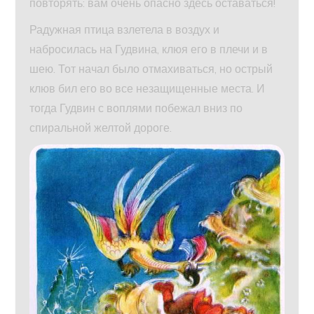
повторять: вам очень опасно здесь оставаться!
Радужная птица взлетела в воздух и
набросилась на Гудвина, клюя его в плечи и в
шею. Тот начал было отмахиваться, но острый
клюв бил его во все незащищенные места. И
тогда Гудвин с воплями побежал вниз по
спиральной желтой дороге.