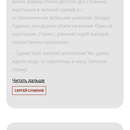
Возле дерева стояли десятка два странных
коротышек в зеленой одежде и с
остроконечными зелеными шляпами. Увидев
Гудвина, они дружно упали на колени. Один из
коротышек, старик с длинной седой бородой,
торжественно промолвил:
– Здравствуй, великий волшебник! Мы давно
ждали, когда ты прилетишь в нашу Зеленую
страну!
Читать дальше
СЕРГЕЙ СУХИНОВ