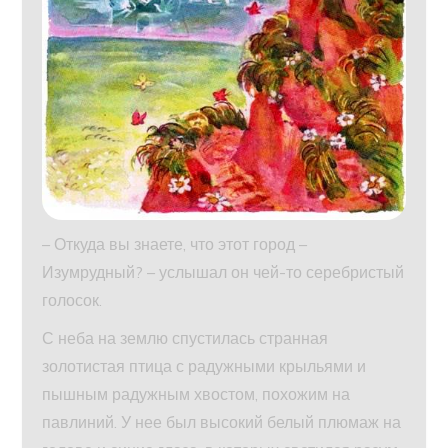
– Откуда вы знаете, что этот город –
Изумрудный? – услышал он чей-то серебристый
голосок.
С неба на землю спустилась странная
золотистая птица с радужными крыльями и
пышным радужным хвостом, похожим на
павлиний. У нее был высокий белый плюмаж на