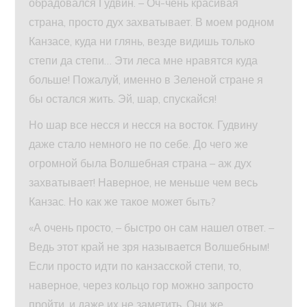
обрадовался Гудвин. – Оч-чень красивая
страна, просто дух захватывает. В моем родном
Канзасе, куда ни глянь, везде видишь только
степи да степи… Эти леса мне нравятся куда
больше! Пожалуй, именно в Зеленой стране я
бы остался жить. Эй, шар, спускайся!
Но шар все несся и несся на восток. Гудвину
даже стало немного не по себе. До чего же
огромной была Волшебная страна – аж дух
захватывает! Наверное, не меньше чем весь
Канзас. Но как же такое может быть?
«А очень просто, – быстро он сам нашел ответ. –
Ведь этот край не зря называется Волшебным!
Если просто идти по канзасской степи, то,
наверное, через кольцо гор можно запросто
пройти, и даже их не заметить. Они же