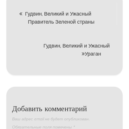
Навигация
Гудвин, Великий и Ужасный
Правитель Зеленой страны
по
записям
Гудвин, Великий и Ужасный
Ураган
Добавить комментарий
Ваш адрес email не будет опубликован.
Обязательные поля помечены
*