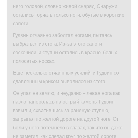
него головой, словно живой снаряд. Снаружи
остались торчать только ноги, обутые в короткие
сапоги.
Гудвин отчаянно заболтал ногами, пытаясь
выбраться из стога. Из-за этого сапоги
соскочили, и ступни остались в красно-белых
полосатых носках.
Еще несколько отчаянных усилий, и Гудвин со
сдавленным криком вывалился из стога.
Он упал на землю, и неудачно – левая нога как
назло напоролась на острый камень. Гудвин
взвыл и, схватившись за раненую ступню,
запрыгал по желтой дороге на другой ноге. От
боли у него потемнело в глазах, так что он даже
не заметил, как сделал круг по желтой дороге