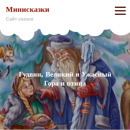
Skip
Минисказки
to
Сайт сказок
content
Гудвин, Великий и Ужасный
Гора и птица