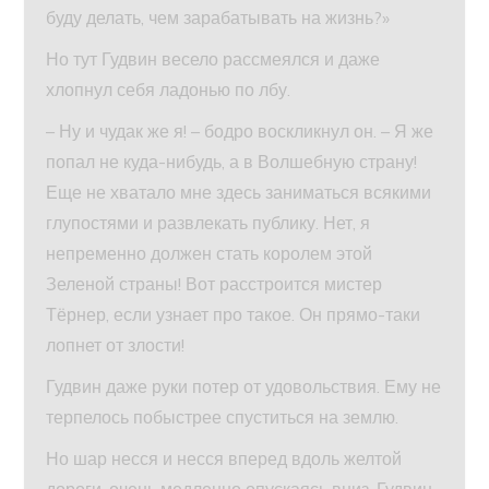
буду делать, чем зарабатывать на жизнь?»
Но тут Гудвин весело рассмеялся и даже
хлопнул себя ладонью по лбу.
– Ну и чудак же я! – бодро воскликнул он. – Я же
попал не куда-нибудь, а в Волшебную страну!
Еще не хватало мне здесь заниматься всякими
глупостями и развлекать публику. Нет, я
непременно должен стать королем этой
Зеленой страны! Вот расстроится мистер
Тёрнер, если узнает про такое. Он прямо-таки
лопнет от злости!
Гудвин даже руки потер от удовольствия. Ему не
терпелось побыстрее спуститься на землю.
Но шар несся и несся вперед вдоль желтой
дороги, очень медленно опускаясь вниз. Гудвин