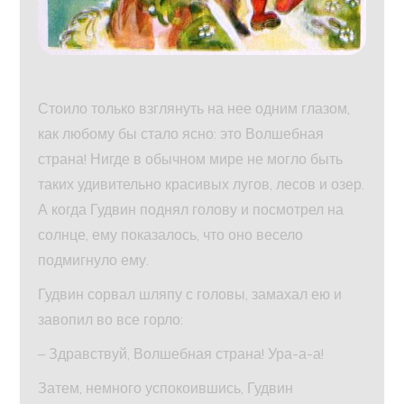
Стоило только взглянуть на нее одним глазом,
как любому бы стало ясно: это Волшебная
страна! Нигде в обычном мире не могло быть
таких удивительно красивых лугов, лесов и озер.
А когда Гудвин поднял голову и посмотрел на
солнце, ему показалось, что оно весело
подмигнуло ему.
Гудвин сорвал шляпу с головы, замахал ею и
завопил во все горло:
– Здравствуй, Волшебная страна! Ура-а-а!
Затем, немного успокоившись, Гудвин