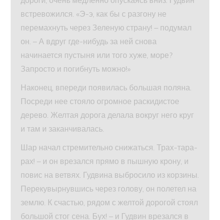
встревожился. «Э-э, как бы с разгону не
перемахнуть через Зеленую страну! – подумал
он. – А вдруг где-нибудь за ней снова
начинается пустыня или того хуже, море?
Запросто и погибнуть можно!»
Наконец, впереди появилась большая поляна.
Посреди нее стояло огромное раскидистое
дерево. Желтая дорога делала вокруг него круг
и там и заканчивалась.
Шар начал стремительно снижаться. Трах-тара-
рах! – и он врезался прямо в пышную крону, и
повис на ветвях. Гудвина выбросило из корзины.
Перекувырнувшись через голову, он полетел на
землю. К счастью, рядом с желтой дорогой стоял
большой стог сена. Бух! – и Гудвин врезался в