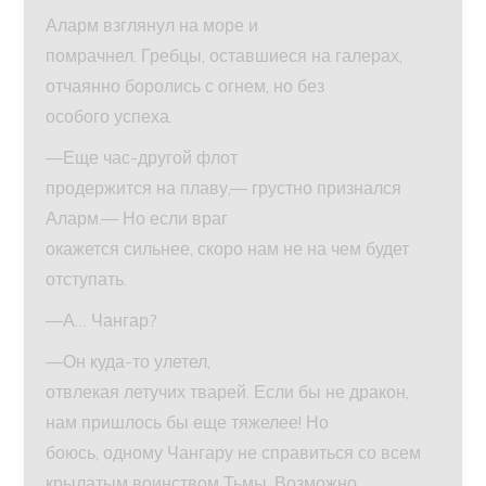
Аларм взглянул на море и
помрачнел. Гребцы, оставшиеся на галерах,
отчаянно боролись с огнем, но без
особого успеха.
—Еще час-другой флот
продержится на плаву,— грустно признался
Аларм.— Но если враг
окажется сильнее, скоро нам не на чем будет
отступать.
—А… Чангар?
—Он куда-то улетел,
отвлекая летучих тварей. Если бы не дракон,
нам пришлось бы еще тяжелее! Но
боюсь, одному Чангару не справиться со всем
крылатым воинством Тьмы. Возможно,