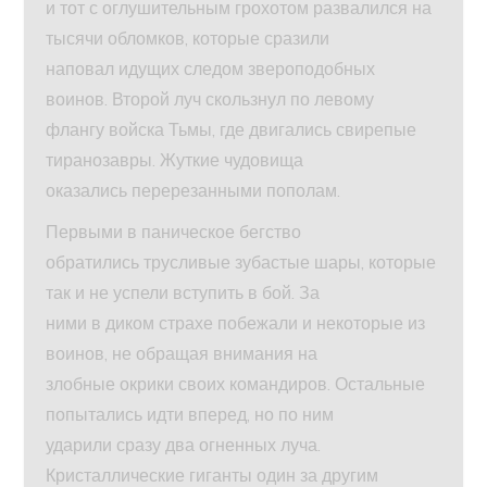
и тот с оглушительным грохотом развалился на
тысячи обломков, которые сразили
наповал идущих следом звероподобных
воинов. Второй луч скользнул по левому
флангу войска Тьмы, где двигались свирепые
тиранозавры. Жуткие чудовища
оказались перерезанными пополам.
Первыми в паническое бегство
обратились трусливые зубастые шары, которые
так и не успели вступить в бой. За
ними в диком страхе побежали и некоторые из
воинов, не обращая внимания на
злобные окрики своих командиров. Остальные
попытались идти вперед, но по ним
ударили сразу два огненных луча.
Кристаллические гиганты один за другим