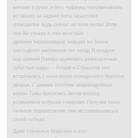
мечами в руках, и пять чудовищ, напоминавших
вставших на задние лапы гигантских
крокодилов. Будь сейчас на поле битвы Элли,
она бы узнала в этих монстрах
древних тиранозавров, живших на Земле
шестьдесят миллионов лет назад. В воздухе
над армией Пакира кружились разноцветные
зубастые шары — Аларм и Страшила уже
встречались с ними возле осажденного Желтого
дворца. С дикими воплями звероподобные
воины Тьмы бросились бегом вперед,
размахивая острыми секирами. Получив такое
сильное подкрепление, они не сомневались в
своей победе.
Даже отважные Марраны в этот