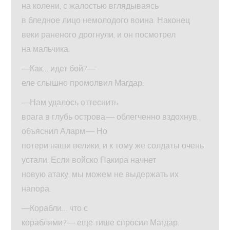
на колени, с жалостью вглядываясь
в бледное лицо немолодого воина. Наконец
веки раненого дрогнули, и он посмотрел
на мальчика.
—Как… идет бой?—
еле слышно промолвил Магдар.
—Нам удалось оттеснить
врага в глубь острова,— облегченно вздохнув,
объяснил Аларм.— Но
потери наши велики, и к тому же солдаты очень
устали. Если войско Пакира начнет
новую атаку, мы можем не выдержать их
напора.
—Корабли… что с
кораблями?— еще тише спросил Магдар.