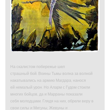
На скалистом побережье шел
страшный бой. Воины Тьмы волна за волной
накатывались на армию Магдара, нанося
ей немалый урон. Но Аларм с Гудом стоили
многих бойцов, да и Марраны показали
себя молодцами. Глядя на них, обрели веру в
свои силы и Мигуны, Жевуны и