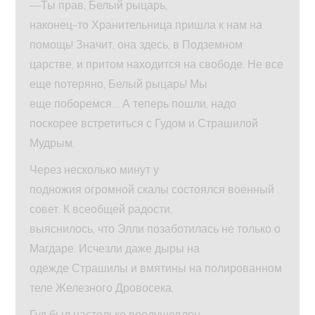
—Ты прав, Белый рыцарь,
наконец-то Хранительница пришла к нам на
помощь! Значит, она здесь, в Подземном
царстве, и притом находится на свободе. Не все
еще потеряно, Белый рыцарь! Мы
еще поборемся… А теперь пошли, надо
поскорее встретиться с Гудом и Страшилой
Мудрым.
Через несколько минут у
подножия огромной скалы состоялся военный
совет. К всеобщей радости,
выяснилось, что Элли позаботилась не только о
Магдаре. Исчезли даже дыры на
одежде Страшилы и вмятины на полированном
теле Железного Дровосека.
Гуд был настолько воодушевлен