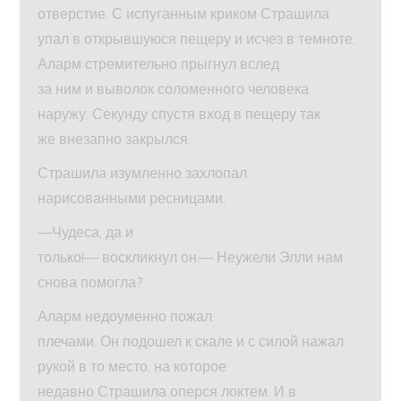
отверстие. С испуганным криком Страшила
упал в открывшуюся пещеру и исчез в темноте.
Аларм стремительно прыгнул вслед
за ним и выволок соломенного человека
наружу. Секунду спустя вход в пещеру так
же внезапно закрылся.
Страшила изумленно захлопал
нарисованными ресницами.
—Чудеса, да и
только!— воскликнул он.— Неужели Элли нам
снова помогла?
Аларм недоуменно пожал
плечами. Он подошел к скале и с силой нажал
рукой в то место, на которое
недавно Страшила оперся локтем. И в