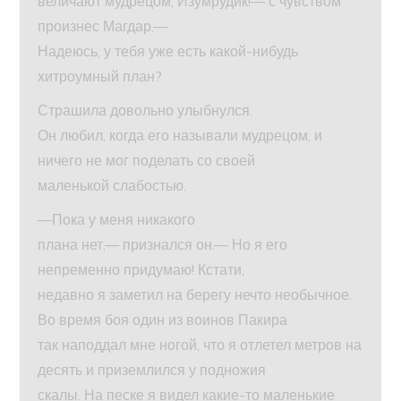
величают мудрецом, Изумрудик!— с чувством
произнес Магдар.—
Надеюсь, у тебя уже есть какой-нибудь
хитроумный план?
Страшила довольно улыбнулся.
Он любил, когда его называли мудрецом, и
ничего не мог поделать со своей
маленькой слабостью.
—Пока у меня никакого
плана нет,— признался он.— Но я его
непременно придумаю! Кстати,
недавно я заметил на берегу нечто необычное.
Во время боя один из воинов Пакира
так наподдал мне ногой, что я отлетел метров на
десять и приземлился у подножия
скалы. На песке я видел какие-то маленькие