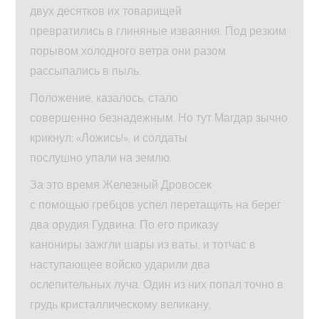
двух десятков их товарищей
превратились в глиняные изваяния. Под резким
порывом холодного ветра они разом
рассыпались в пыль.
Положение, казалось, стало
совершенно безнадежным. Но тут Магдар зычно
крикнул: «Ложись!», и солдаты
послушно упали на землю.
За это время Железный Дровосек
с помощью гребцов успел перетащить на берег
два орудия Гудвина. По его приказу
канониры зажгли шары из ваты, и тотчас в
наступающее войско ударили два
ослепительных луча. Один из них попал точно в
грудь кристаллическому великану,