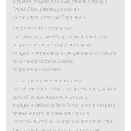
открытии подземного хода узнали Магдар с
Гудом. Оба полководца охотно
согласились с планом Страшилы.
Аларм вместе с двадцатью
самыми сильными Марранами и Мигунами
вернулся в лес из скал. А остальные
солдаты построились в три длинные колонны и
по команде Магдара быстро
направились к холмам.
Почти одновременно навстречу
выступили воины Тьмы. За время передышки к
армии Пакира подтянулись новые
отряды, и сейчас войско Тьмы почти в три раза
превышало по численности армию
Волшебной страны. Среди них появились три
кристаллических великана, с огромными