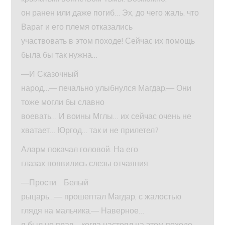
он ранен или даже погиб… Эх, до чего жаль, что
Вараг и его племя отказались
участвовать в этом походе! Сейчас их помощь
была бы так нужна…
—И Сказочный
народ…— печально улыбнулся Магдар.— Они
тоже могли бы славно
воевать… И воины Мглы… их сейчас очень не
хватает… Юргод… так и не прилетел?
Аларм покачал головой. На его
глазах появились слезы отчаяния.
—Прости… Белый
рыцарь…— прошептал Магдар, с жалостью
глядя на мальчика.— Наверное…
я был не прав… когда настоял на этом походе…