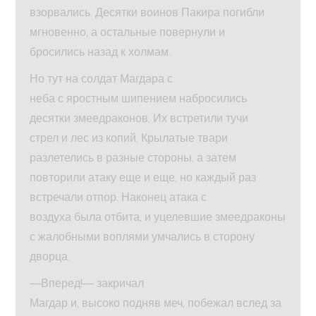
взорвались. Десятки воинов Пакира погибли
мгновенно, а остальные повернули и
бросились назад к холмам.
Но тут на солдат Магдара с
неба с яростным шипением набросились
десятки змеедраконов. Их встретили тучи
стрел и лес из копий. Крылатые твари
разлетелись в разные стороны, а затем
повторили атаку еще и еще, но каждый раз
встречали отпор. Наконец атака с
воздуха была отбита, и уцелевшие змеедраконы
с жалобными воплями умчались в сторону
дворца.
—Вперед!— закричал
Магдар и, высоко подняв меч, побежал вслед за