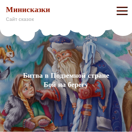
Skip
Минисказки
to
Сайт сказок
content
Битва в Подземной стране
Бой на берегу