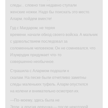
следы… словно там недавно ступали
женские ножки. Надо бы поискать это место.
Аларм, пойдем вместе!
Гуд с Магдаром, не теряя
времени, начали обход своего войска. А мальчик
с удовольствием последовал за
соломенным человеком. Он не сомневался, что
Изумрудик придумает что-то
совершенно необычное.
Страшила с Алармом подошли к
скалам. На песке были отчетливо заметны
следы маленьких туфель. Аларм опустился
на колени и внимательно осмотрел их.
—По-моему, здесь была не
Элли, а другая девушка,— после некоторой