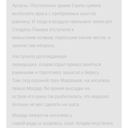
Арзалы. Постепенно армия Света сумела
вытеснить врага с прибрежных скал на
равнину. И тогда в воздухе призывно запел рог.
Солдаты Пакира отступили к
невысоким холмам, поросшим синим лесом, и
заняли там оборону.
Наступила долгожданная
передышка. Аларм отдал приказ заняться
ранеными и торопливо зашагал к берегу.
Там, под охраной трех Марранов, на носилках
лежал Магдар. Во время высадки на
остров его рана так разболелась, что маршал
больше не мог сделать ни шага.
Магдар лежал на носилках у
самой воды и, казалось, спал. Аларм опустился