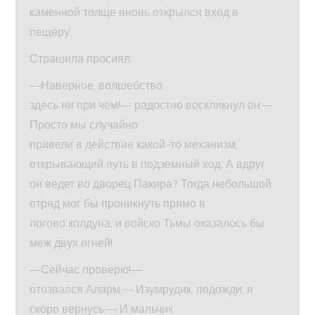
каменной толще вновь открылся вход в
пещеру.
Страшила просиял.
—Наверное, волшебство
здесь ни при чем!— радостно воскликнул он.—
Просто мы случайно
привели в действие какой-то механизм,
открывающий путь в подземный ход. А вдруг
он ведет во дворец Пакира? Тогда небольшой
отряд мог бы проникнуть прямо в
логово колдуна, и войско Тьмы оказалось бы
меж двух огней!
—Сейчас проверю!—
отозвался Аларм.— Изумрудик, подожди, я
скоро вернусь.— И мальчик