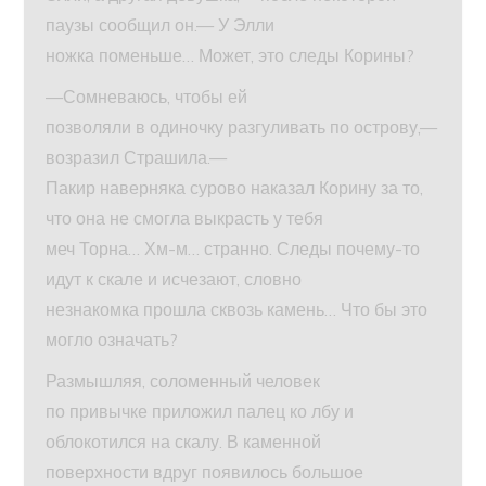
паузы сообщил он.— У Элли
ножка поменьше… Может, это следы Корины?
—Сомневаюсь, чтобы ей
позволяли в одиночку разгуливать по острову,—
возразил Страшила.—
Пакир наверняка сурово наказал Корину за то,
что она не смогла выкрасть у тебя
меч Торна… Хм-м… странно. Следы почему-то
идут к скале и исчезают, словно
незнакомка прошла сквозь камень… Что бы это
могло означать?
Размышляя, соломенный человек
по привычке приложил палец ко лбу и
облокотился на скалу. В каменной
поверхности вдруг появилось большое