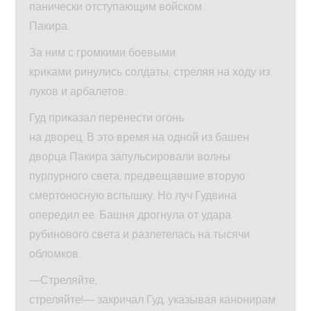
панически отступающим войском
Пакира.
За ним с громкими боевыми
криками ринулись солдаты, стреляя на ходу из
луков и арбалетов.
Гуд приказал перенести огонь
на дворец. В это время на одной из башен
дворца Пакира запульсировали волны
пурпурного света, предвещавшие вторую
смертоносную вспышку. Но луч Гудвина
опередил ее. Башня дрогнула от удара
рубинового света и разлетелась на тысячи
обломков.
—Стреляйте,
стреляйте!— закричал Гуд, указывая канонирам