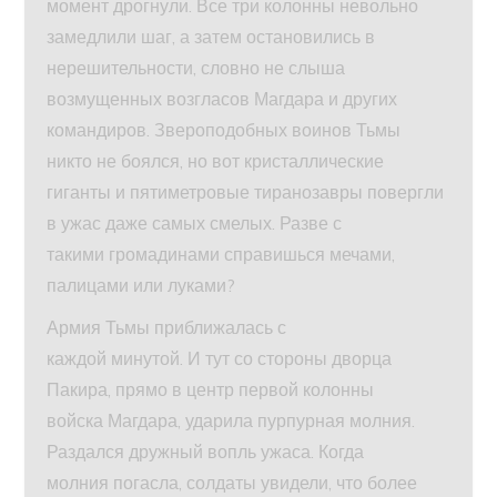
момент дрогнули. Все три колонны невольно
замедлили шаг, а затем остановились в
нерешительности, словно не слыша
возмущенных возгласов Магдара и других
командиров. Звероподобных воинов Тьмы
никто не боялся, но вот кристаллические
гиганты и пятиметровые тиранозавры повергли
в ужас даже самых смелых. Разве с
такими громадинами справишься мечами,
палицами или луками?
Армия Тьмы приближалась с
каждой минутой. И тут со стороны дворца
Пакира, прямо в центр первой колонны
войска Магдара, ударила пурпурная молния.
Раздался дружный вопль ужаса. Когда
молния погасла, солдаты увидели, что более