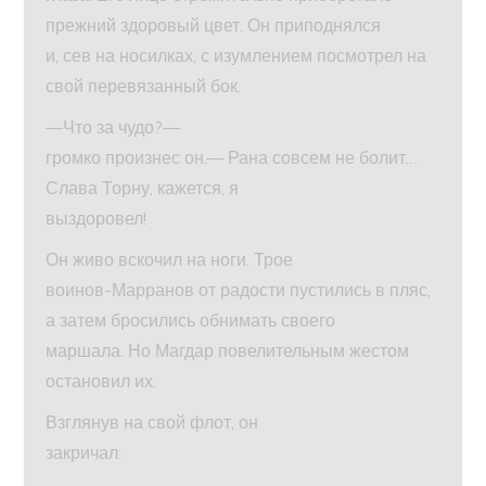
прежний здоровый цвет. Он приподнялся
и, сев на носилках, с изумлением посмотрел на
свой перевязанный бок.
—Что за чудо?—
громко произнес он.— Рана совсем не болит…
Слава Торну, кажется, я
выздоровел!
Он живо вскочил на ноги. Трое
воинов-Марранов от радости пустились в пляс,
а затем бросились обнимать своего
маршала. Но Магдар повелительным жестом
остановил их.
Взглянув на свой флот, он
закричал: