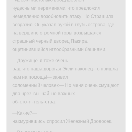
чудесными переменами, что предложил
немедленно возобновить атаку. Но Страшила
возразил. Он указал рукой в глубь острова, где
на вершине огромной горы возвышался
страшный черный дворец Пакира,
ощетинившийся иглообразными башнями.
—Дружище, я тоже очень
рад, что наша дорогая Элли наконец-то пришла
нам на помощь!— заявил
соломенный человек.— Но меня очень смущают
два чрез-вы-чай-но важных
об-сто-я-тель-ства.
—Какие?—
нахмурившись, спросил Железный Дровосек.