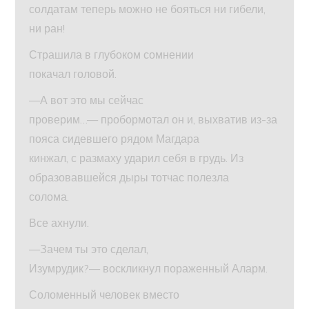
солдатам теперь можно не бояться ни гибели,
ни ран!
Страшила в глубоком сомнении
покачал головой.
—А вот это мы сейчас
проверим…— пробормотал он и, выхватив из-за
пояса сидевшего рядом Магдара
кинжал, с размаху ударил себя в грудь. Из
образовавшейся дыры тотчас полезла
солома.
Все ахнули.
—Зачем ты это сделал,
Изумрудик?— воскликнул пораженный Аларм.
Соломенный человек вместо