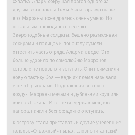
схватка. Аларм сокрушал врагов одного за
другим, хотя воины Тьмы были гораздо выше
его. Марраны тоже дрались очень умело. Но
остальным приходилось нелегко.
Звероподобные солдаты, бешено размахивая
секирами и палицами, поначалу сумели
оттеснить часть отряда Аларма к воде. Это
больно ударило по самолюбию Марранов,
которые не привыкли уступать. Они применили
новую тактику боя — ведь их племя называли
еще и Прыгунами. Подскакивая высоко в
воздух, Марраны мечами и дубинками крушили
воинов Пакира. И те, не выдержав мощного
напора, начали беспорядочно отступать.
К острову стали приставать и другие уцелевшие
галеры. «Отважный» пылал, словно гигантский