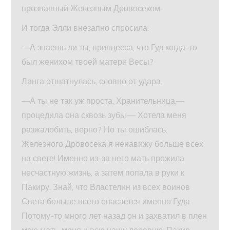
прозванный Железным Дровосеком.
И тогда Элли внезапно спросила:
—А знаешь ли ты, принцесса, что Гуд когда-то
был женихом твоей матери Весы?
Ланга отшатнулась, словно от удара.
—А ты не так уж проста, Хранительница,—
процедила она сквозь зубы.— Хотела меня
разжалобить, верно? Но ты ошиблась.
Железного Дровосека я ненавижу больше всех
на свете! Именно из-за него мать прожила
несчастную жизнь, а затем попала в руки к
Пакиру. Знай, что Властелин из всех воинов
Света больше всего опасается именно Гуда.
Потому-то много лет назад он и захватил в плен
мою мать, меня и всю нашу деревню. Пакир