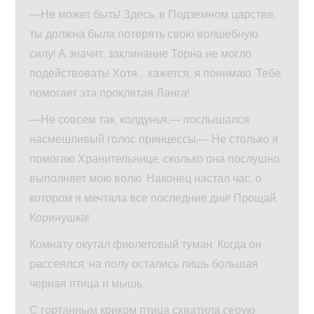
—Не может быть! Здесь, в Подземном царстве,
ты должна была потерять свою волшебную
силу! А значит, заклинание Торна не могло
подействовать! Хотя… кажется, я понимаю. Тебе
помогает эта проклятая Ланга!
—Не совсем так, колдунья,— послышался
насмешливый голос принцессы.— Не столько я
помогаю Хранительнице, сколько она послушно
выполняет мою волю. Наконец настал час, о
котором я мечтала все последние дни! Прощай,
Коринушка!
Комнату окутал фиолетовый туман. Когда он
рассеялся, на полу остались лишь большая
черная птица и мышь.
С гортанным криком птица схватила серую