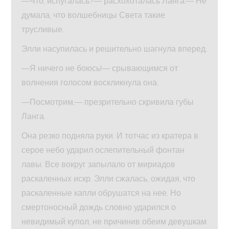
—Что, испугалась?— расхохоталась Ланга.— Не
думала, что волшебницы Света такие
трусливые.
Элли насупилась и решительно шагнула вперед.
—Я ничего не боюсь!— срывающимся от
волнения голосом воскликнула она.
—Посмотрим,— презрительно скривила губы
Ланга.
Она резко подняла руки. И тотчас из кратера в
серое небо ударил ослепительный фонтан
лавы. Все вокруг запылало от мириадов
раскаленных искр. Элли сжалась, ожидая, что
раскаленные капли обрушатся на нее. Но
смертоносный дождь словно ударился о
невидимый купол, не причинив обеим девушкам