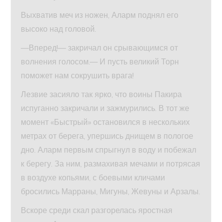
Выхватив меч из ножен, Аларм поднял его
высоко над головой.
—Вперед!— закричал он срывающимся от
волнения голосом.— И пусть великий Торн
поможет нам сокрушить врага!
Лезвие засияло так ярко, что воины Пакира
испуганно закричали и зажмурились. В тот же
момент «Быстрый» остановился в нескольких
метрах от берега, упершись днищем в пологое
дно. Аларм первым спрыгнул в воду и побежал
к берегу. За ним, размахивая мечами и потрясая
в воздухе копьями, с боевыми кличами
бросились Марраны, Мигуны, Жевуны и Арзалы.
Вскоре среди скал разгорелась яростная