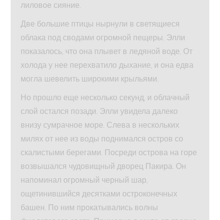
лиловое сияние.
Две большие птицы нырнули в светящиеся
облака под сводами огромной пещеры. Элли
показалось, что она плывет в ледяной воде. От
холода у нее перехватило дыхание, и она едва
могла шевелить широкими крыльями.
Но прошло еще несколько секунд, и облачный
слой остался позади. Элли увидела далеко
внизу сумрачное море. Слева в нескольких
милях от нее из воды поднимался остров со
скалистыми берегами. Посреди острова на горе
возвышался чудовищный дворец Пакира. Он
напоминал огромный черный шар,
ощетинившийся десятками остроконечных
башен. По ним прокатывались волны