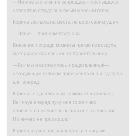
—Но мне этого он не запрещал,— послышался
непонятно откуда знакомый женский голос.
Корина застыла на месте, не веря своим ушам.
—Элли?— пробормотала она.
Внезапно посреди комнаты прямо из воздуха
материализовалась юная Хранительница.
—Вот мы и встретились, предательница!—
негодующим голосом произнесла она и сделала
шаг вперед.
Корина со сдавленным криком отшатнулась.
Вытянув вперед руку, она торопливо
произнесла молниевызывальное заклинание.
Но ничего не произошло!
Корина изумленно захлопала ресницами.