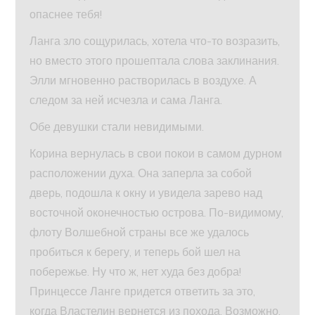
опаснее тебя!
Ланга зло сощурилась, хотела что-то возразить,
но вместо этого прошептала слова заклинания.
Элли мгновенно растворилась в воздухе. А
следом за ней исчезла и сама Ланга.
Обе девушки стали невидимыми.
Корина вернулась в свои покои в самом дурном
расположении духа. Она заперла за собой
дверь, подошла к окну и увидела зарево над
восточной оконечностью острова. По-видимому,
флоту Волшебной страны все же удалось
пробиться к берегу, и теперь бой шел на
побережье. Ну что ж, нет худа без добра!
Принцессе Ланге придется ответить за это,
когда Властелин вернется из похода. Возможно,