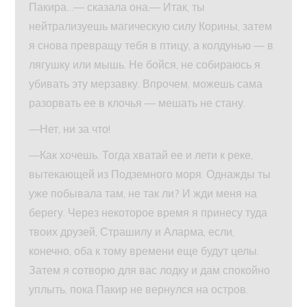
Пакира…— сказала она.— Итак, ты
нейтрализуешь магическую силу Корины, затем
я снова превращу тебя в птицу, а колдунью — в
лягушку или мышь. Не бойся, не собираюсь я
убивать эту мерзавку. Впрочем, можешь сама
разорвать ее в клочья — мешать не стану.
—Нет, ни за что!
—Как хочешь. Тогда хватай ее и лети к реке,
вытекающей из Подземного моря. Однажды ты
уже побывала там, не так ли? И жди меня на
берегу. Через некоторое время я принесу туда
твоих друзей, Страшилу и Аларма, если,
конечно, оба к тому времени еще будут целы.
Затем я сотворю для вас лодку и дам спокойно
уплыть, пока Пакир не вернулся на остров.