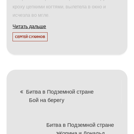
кроху цепкими когтями, вылетела в окно и
исчезла во мгле.
Читать дальше
СЕРГЕЙ СУХИНОВ
Навигация
Битва в Подземной стране
Бой на берегу
по
записям
Битва в Подземной стране
Корина и Дональд