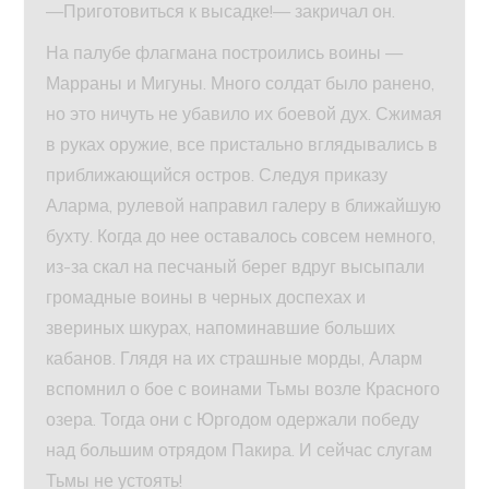
—Приготовиться к высадке!— закричал он.
На палубе флагмана построились воины —
Марраны и Мигуны. Много солдат было ранено,
но это ничуть не убавило их боевой дух. Сжимая
в руках оружие, все пристально вглядывались в
приближающийся остров. Следуя приказу
Аларма, рулевой направил галеру в ближайшую
бухту. Когда до нее оставалось совсем немного,
из-за скал на песчаный берег вдруг высыпали
громадные воины в черных доспехах и
звериных шкурах, напоминавшие больших
кабанов. Глядя на их страшные морды, Аларм
вспомнил о бое с воинами Тьмы возле Красного
озера. Тогда они с Юргодом одержали победу
над большим отрядом Пакира. И сейчас слугам
Тьмы не устоять!