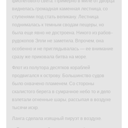
фиолетового света. Примерно в миле от дворца
виднелась громадная каменная лестница, со
ступенями под стать великану. Лестница
поднималась к темным сводам пещеры, но
была еще явно не достроена. Никого из рабов-
рудокопов Элли не заметила. Впрочем, она
особенно и не приглядывалась — ее внимание
сразу же приковала битва на море.
Флот из полутора десятков кораблей
продвигался к острову. Большинство судов
было охвачено пламенем. Со стороны
скалистого берега в сумрачное небо то и дело
взлетали огненные шары, рассыпая в воздухе
тысячи искр.
Ланга сделала изящный пируэт в воздухе.