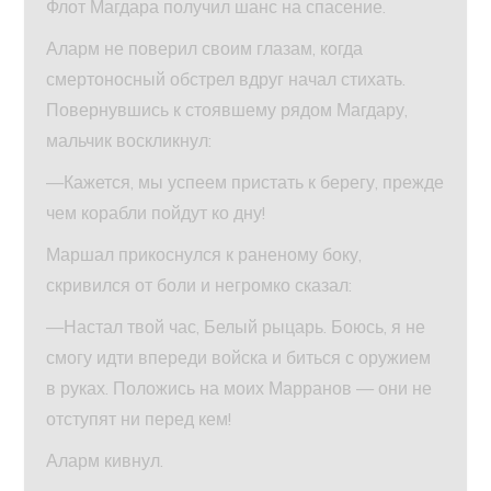
Флот Магдара получил шанс на спасение.
Аларм не поверил своим глазам, когда
смертоносный обстрел вдруг начал стихать.
Повернувшись к стоявшему рядом Магдару,
мальчик воскликнул:
—Кажется, мы успеем пристать к берегу, прежде
чем корабли пойдут ко дну!
Маршал прикоснулся к раненому боку,
скривился от боли и негромко сказал:
—Настал твой час, Белый рыцарь. Боюсь, я не
смогу идти впереди войска и биться с оружием
в руках. Положись на моих Марранов — они не
отступят ни перед кем!
Аларм кивнул.