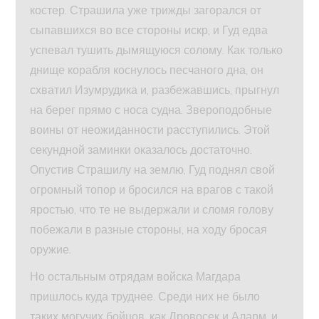
костер. Страшила уже трижды загорался от
сыпавшихся во все стороны искр, и Гуд едва
успевал тушить дымящуюся солому. Как только
днище корабля коснулось песчаного дна, он
схватил Изумрудика и, разбежавшись, прыгнул
на берег прямо с носа судна. Звероподобные
воины от неожиданности расступились. Этой
секундной заминки оказалось достаточно.
Опустив Страшилу на землю, Гуд поднял свой
огромный топор и бросился на врагов с такой
яростью, что те не выдержали и сломя голову
побежали в разные стороны, на ходу бросая
оружие.
Но остальным отрядам войска Магдара
пришлось куда труднее. Среди них не было
таких могучих бойцов, как Дровосек и Аларм, и