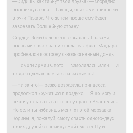
—Видишь, как гибнут твои друзья?— злорадно
воскликнула она.— Глупцы, они сами приплыли
в руки Пакира. Что ж, тем проще ему будет
завоевать Волшебную страну.
Сердце Элли болезненно сжалась. Глазами,
полными слез, она смотрела, как флот Магдара
пробивался к острову сквозь огненный дождь.
—Помоги армии Света!— взмолилась Элли.— И
тогда я сделаю все, что ты захочешь!
—Ни за что!— резко возразила принцесса,
продолжая кружиться в воздухе.— Я не могу и
не хочу вставать на сторону врагов Властелина.
Но если ты избавишь меня от этой мерзавки
Корины, я, пожалуй, смогу спасти одного-двух
твоих друзей от неминуемой смерти. Ну и,