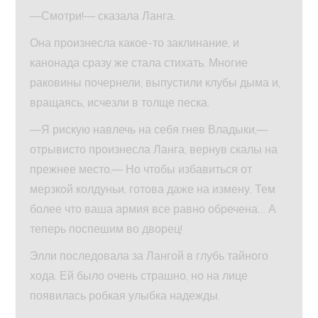
—Смотри!— сказала Ланга.
Она произнесла какое-то заклинание, и
канонада сразу же стала стихать. Многие
раковины почернели, выпустили клубы дыма и,
вращаясь, исчезли в толще песка.
—Я рискую навлечь на себя гнев Владыки,—
отрывисто произнесла Ланга, вернув скалы на
прежнее место.— Но чтобы избавиться от
мерзкой колдуньи, готова даже на измену. Тем
более что ваша армия все равно обречена… А
теперь поспешим во дворец!
Элли последовала за Лангой в глубь тайного
хода. Ей было очень страшно, но на лице
появилась робкая улыбка надежды.