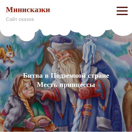
Skip
Минисказки
to
Сайт сказок
content
Битва в Подземной стране
Месть принцессы