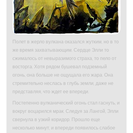
Полет в жерло вулкана оказался жутким, но в то
же время захватывающим. Сердце Элли то
сжималось от невыразимого страха, то пело от
восторга. Хотя рядом бушевал подземный
огонь, она больше не ощущала его жара. Она
стремительно неслась в глубь земли, даже не
представляя, что ждет ее впереди.
Постепенно вулканический огонь стал гаснуть, и
вокруг воцарился мрак. Следуя за Лангой, Элли
свернула в узкий коридор. Прошло еще
несколько минут, и впереди появилось слабое