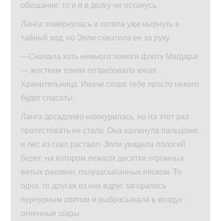
обещание, то и я в долгу не останусь.
Ланга повернулась и хотела уже нырнуть в
тайный ход, но Элли схватила ее за руку.
—Сначала хоть немного помоги флоту Магдара!
— жестким тоном потребовала юная
Хранительница. Иначе скоро тебе просто некого
будет спасать!
Ланга досадливо нахмурилась, но на этот раз
протестовать не стала. Она щелкнула пальцами,
и лес из скал растаял. Элли увидела пологий
берег, на котором лежали десятки огромных
витых раковин, полузасыпанных песком. То
одна, то другая из них вдруг загоралась
пурпурным светом и выбрасывала в воздух
огненные шары.