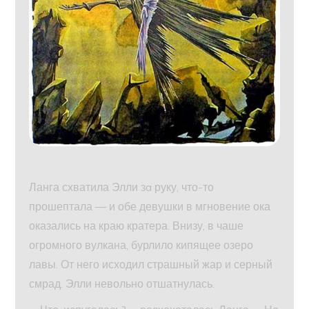
Ланга схватила Элли зa руку, что-то
прошептала — и обе девушки в мгновение ока
оказались на краю кратера. Внизу, в чаше
огромного вулкана, бурлило кипящее озеро
лавы. От него исходил страшный жар и серный
смрад. Элли невольно отшатнулась.