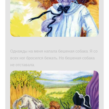
Однажды на меня напала бешеная собака. Я со
всех ног бросился бежать. Но бешеная собака
не отставала.