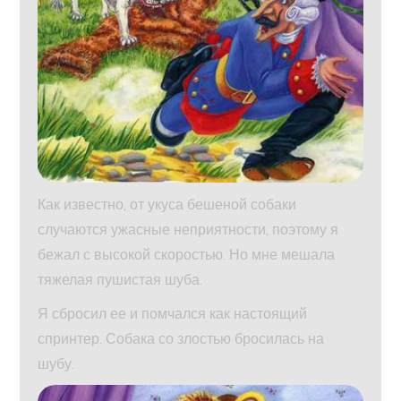
Как известно, от укуса бешеной собаки
случаются ужасные неприятности, поэтому я
бежал с высокой скоростью. Но мне мешала
тяжелая пушистая шуба.
Я сбросил ее и помчался как настоящий
спринтер. Собака со злостью бросилась на
шубу.