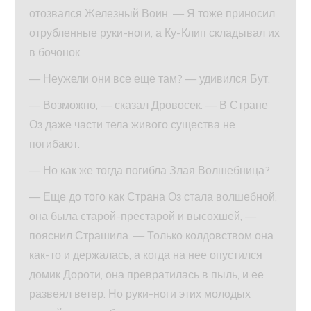
отозвался Железный Воин. — Я тоже приносил
отрубленные руки-ноги, а Ку-Клип складывал их
в бочонок.
— Неужели они все еще там? — удивился Бут.
— Возможно, — сказал Дровосек. — В Стране
Оз даже части тела живого существа не
погибают.
— Но как же тогда погибла Злая Волшебница?
— Еще до того как Страна Оз стала волшебной,
она была старой-престарой и высохшей, —
пояснил Страшила. — Только колдовством она
как-то и держалась, а когда на нее опустился
домик Дороти, она превратилась в пыль, и ее
развеял ветер. Но руки-ноги этих молодых