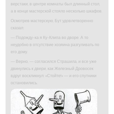
верстаки, в центре комнаты был длинный стол,
а в конце мастерской стояло несколько шкафов.
Осмотрев мастерскую, Бут удовлетворенно
сказал:
— Подожду-ка я Ку-Клипа во дворе. А то
неудобно в отсутствие хозяина разгуливать по
его дому.
— Верно, — согласился Страшила, и все уже
двинулись к двери, как Железный Дровосек
вдруг воскликнул: «Стойте!» — и его спутники
остановились.