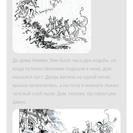
До дома Нимми Эми было часа два ходьбы, но
когда путешественники подошли к нему, дом
оказался пуст. Дверь висела на одной петле,
крыша провалилась, а на полу в комнате лежал
толстый слой пыли. Дом, похоже, пустовал уже
давно.