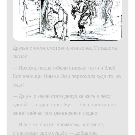
Друзья стояли, смотрели, и наконец Страшила
сказал:
— Похоже, после гибели старухи тетки и Злой
Волшебницы Нимми Эми переехала куда-то, но
куда?
— Да уж, с какой стати девушке жить в лесу
одной? — подал голос Бут. — Она, конечно же,
живет сейчас там, где весело и людно.
— И все же она по-прежнему, наверное,
оплакивает свою судьбу, — добавила