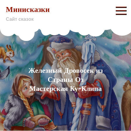
Skip
Минисказки
to
Сайт сказок
content
Железный Дровосек из
Страны Оз
Мастерская Ку-Клипа