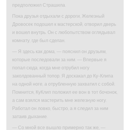
предположил Страшила.
Пока друзья отдыхали с дороги, Железный
Дровосек подошел к мастерской, отворил дверь
и вошел внутрь. Он с любопытством оглядывал
комнату, где был сделан.
— Я здесь как дома, — пояснил он друзьям,
которые последовали за ним. — Впервые я
попал сюда, когда мне отрубил ногу
заколдованный топор. Я доскакал до Ку-Клипа
на одной ноге, а отрубленную захватил с собой.
Помнится, КуКлип положил ее вон в тот бочонок,
а сам взялся мастерить мне железную ногу.
Работал он ловко, быстро, а я следил за ним
затаив дыхание.
— Со мной все вышло примерно так же, —