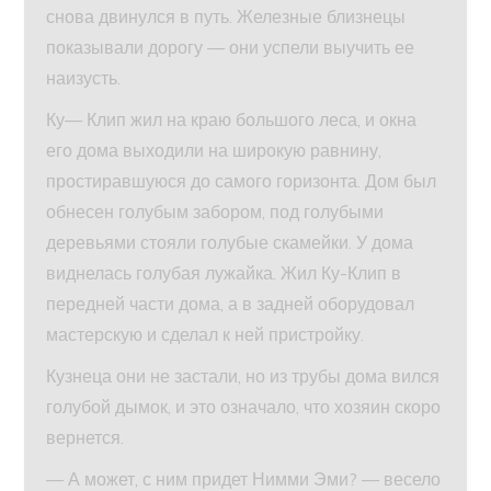
снова двинулся в путь. Железные близнецы
показывали дорогу — они успели выучить ее
наизусть.
Ку— Клип жил на краю большого леса, и окна
его дома выходили на широкую равнину,
простиравшуюся до самого горизонта. Дом был
обнесен голубым забором, под голубыми
деревьями стояли голубые скамейки. У дома
виднелась голубая лужайка. Жил Ку-Клип в
передней части дома, а в задней оборудовал
мастерскую и сделал к ней пристройку.
Кузнеца они не застали, но из трубы дома вился
голубой дымок, и это означало, что хозяин скоро
вернется.
— А может, с ним придет Нимми Эми? — весело