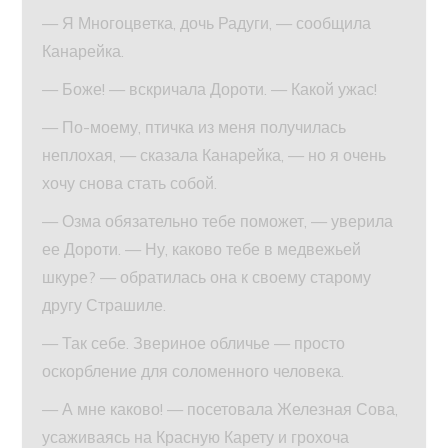
— Я Многоцветка, дочь Радуги, — сообщила
Канарейка.
— Боже! — вскричала Дороти. — Какой ужас!
— По-моему, птичка из меня получилась
неплохая, — сказала Канарейка, — но я очень
хочу снова стать собой.
— Озма обязательно тебе поможет, — уверила
ее Дороти. — Ну, каково тебе в медвежьей
шкуре? — обратилась она к своему старому
другу Страшиле.
— Так себе. Звериное обличье — просто
оскорбление для соломенного человека.
— А мне каково! — посетовала Железная Сова,
усаживаясь на Красную Карету и грохоча