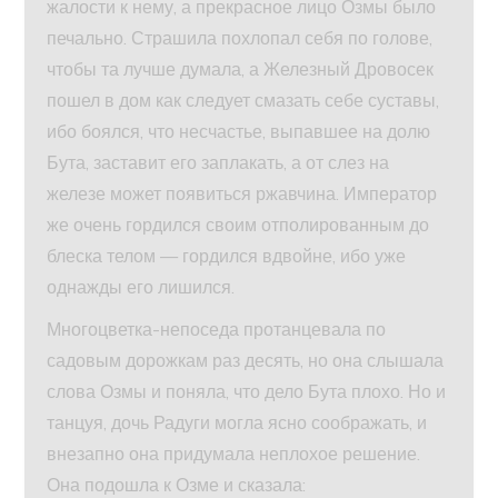
жалости к нему, а прекрасное лицо Озмы было
печально. Страшила похлопал себя по голове,
чтобы та лучше думала, а Железный Дровосек
пошел в дом как следует смазать себе суставы,
ибо боялся, что несчастье, выпавшее на долю
Бута, заставит его заплакать, а от слез на
железе может появиться ржавчина. Император
же очень гордился своим отполированным до
блеска телом — гордился вдвойне, ибо уже
однажды его лишился.
Многоцветка-непоседа протанцевала по
садовым дорожкам раз десять, но она слышала
слова Озмы и поняла, что дело Бута плохо. Но и
танцуя, дочь Радуги могла ясно соображать, и
внезапно она придумала неплохое решение.
Она подошла к Озме и сказала: