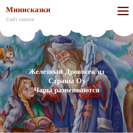
Skip
Минисказки
to
Сайт сказок
content
Железный Дровосек из
Страны Оз
Чары развеиваются