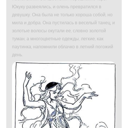
Юкуку развеялись, и олень превратился в
девушку. Она была не только хороша собой, но
мила и добра. Она пустилась в веселый танец, и
золотые волосы окутали ее, словно золотой
туман, а многоцветные одежды, легкие, как
паутинка, напомнили облачко в летний погожий
день.