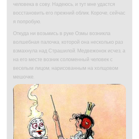
человека в сову. Надеюсь, и тут мне удастся
восстановить его прежний облик. Короче, сейчас
я попробую.
Откуда ни возьмись в руке Озмы возникла
волшебная палочка, которой она несколько раз
взмахнула над Страшилой. Медвежонок исчез, а
на его месте возник соломенный человек с
веселым лицом, нарисованным на холщовом
мешочке.