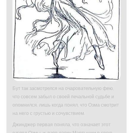
Бут так засмотрелся на очаровательную фею,
что совсем забыл о своей печальной судьбе и
опомнился, лишь когда понял, что Озма смотрит
на него с грустью и сочувствием.
Джинджер первая поняла, что означает этот
взгляд Озмы, и, взяв лапку Мартышки в свою