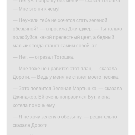
— Нет уж, попрошу без меня! — сказал Тотошка.
— Мне это ни к чему!
— Неужели тебе не хочется стать зеленой
обезьяной? — спросила Джинджер. — Ты только
полюбуйся, какой прелестный цвет, а бедный
мальчик тогда станет самим собой, а?
— Нет, — отрезал Тотошка.
— Мне тоже не нравится этот план, — сказала
Дороти. — Ведь у меня не станет моего песика.
— Зато появится Зеленая Мартышка, — сказала
Джинджер. Ей очень понравился Бут, и она
хотела помочь ему.
— Я не хочу зеленую обезьяну, — решительно
сказала Дороти.