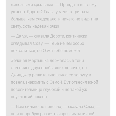
железными крыльями. — Правда, я выгляжу
ужасно, Дороти? Глаза у меня в три раза
больше, чем следовало, и ничего не видят на
свету, хоть надевай очки!
— Да уж, — сказала Дороти, критически
оглядывая Сову. — Тебе нечем особо
похвалиться, но Озма тебе поможет.
Зеленая Мартышка держалась в тени,
стесняясь двух прибывших девочек, но
Джинджер решительно взяла ее за руку и
повела знакомить с Озмой. Бут отвесил юной
повелительнице глубокий и не такой уж
неуклюжий поклон.
— Вам сильно не повезло, — сказала Озма, —
но я попробую развеять чары симпатичной