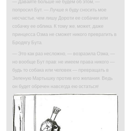
— Давайте больше не будем об этом, —
попросил Бут. — Лучше я буду сносить мое
несчастье, чем лишу Дороти ее собачки или
собачку ее облика. К тому же, может, даже
принцесса Озма не сможет никого превратить в
Бродягу Бута.
— Это как раз несложно, — возразила Озма, —
но вообще Бут прав: не имеем права никого —
будь то собака или человек — превращать в
Зеленую Мартышку против его желания. Ведь
он будет обречен навсегда ею остаться!