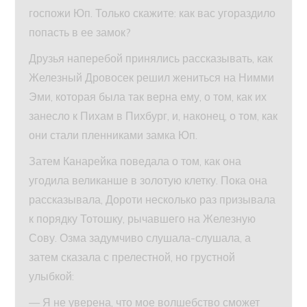
госпожи Юп. Только скажите: как вас угораздило
попасть в ее замок?
Друзья наперебой принялись рассказывать, как
Железный Дровосек решил жениться на Нимми
Эми, которая была так верна ему, о том, как их
занесло к Пихам в Пихбург, и, наконец, о том, как
они стали пленниками замка Юп.
Затем Канарейка поведала о том, как она
угодила великанше в золотую клетку. Пока она
рассказывала, Дороти несколько раз призывала
к порядку Тотошку, рычавшего на Железную
Сову. Озма задумчиво слушала-слушала, а
затем сказала с прелестной, но грустной
улыбкой:
— Я не уверена, что мое волшебство сможет