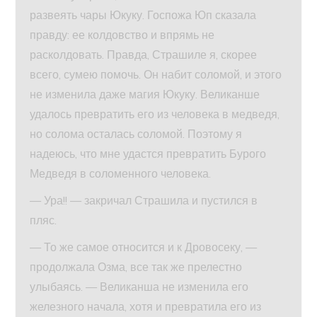
развеять чары Юкуку. Госпожа Юп сказала
правду: ее колдовство и впрямь не
расколдовать. Правда, Страшиле я, скорее
всего, сумею помочь. Он набит соломой, и этого
не изменила даже магия Юкуку. Великанше
удалось превратить его из человека в медведя,
но солома осталась соломой. Поэтому я
надеюсь, что мне удастся превратить Бурого
Медведя в соломенного человека.
— Ура!! — закричал Страшила и пустился в
пляс.
— То же самое относится и к Дровосеку, —
продолжала Озма, все так же прелестно
улыбаясь. — Великанша не изменила его
железного начала, хотя и превратила его из