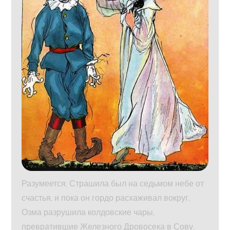
Разумеется, Страшила был на седьмом небе от
счастья, и пока он гордо расхаживал вокруг,
Озма разрушила колдовские чары,
превратившие Железного Дровосека в Сову.