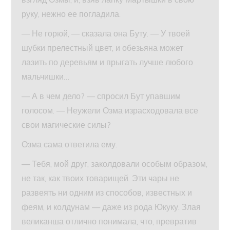
руку, нежно ее погладила.
— Не горюй, — сказала она Буту. — У твоей
шубки прелестный цвет, и обезьяна может
лазить по деревьям и прыгать лучше любого
мальчишки…
— А в чем дело? — спросил Бут упавшим
голосом. — Неужели Озма израсходовала все
свои магические силы?
Озма сама ответила ему.
— Тебя, мой друг, заколдовали особым образом,
не так, как твоих товарищей. Эти чары не
развеять ни одним из способов, известных и
феям, и колдунам — даже из рода Юкуку. Злая
великанша отлично понимала, что, превратив