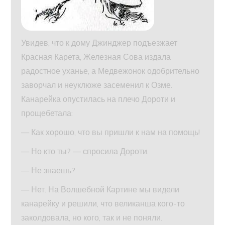
Увидев, что к дому Джинджер подъезжает
Красная Карета, Железная Сова издала
радостное уханье, а Медвежонок одобрительно
заворчал и неуклюже засеменил к Озме.
Канарейка опустилась на плечо Дороти и
прощебетала:
— Как хорошо, что вы пришли к нам на помощь!
— Но кто ты? — спросила Дороти.
— Не знаешь?
— Нет. На Волшебной Картине мы видели
канарейку и решили, что великанша кого-то
заколдовала, но кого, так и не поняли.