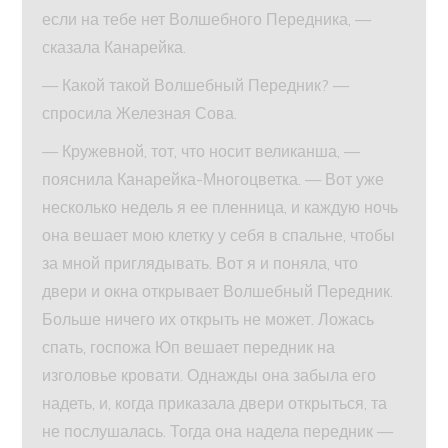
если на тебе нет Волшебного Передника, —
сказала Канарейка.
— Какой такой Волшебный Передник? —
спросила Железная Сова.
— Кружевной, тот, что носит великанша, —
пояснила Канарейка-Многоцветка. — Вот уже
несколько недель я ее пленница, и каждую ночь
она вешает мою клетку у себя в спальне, чтобы
за мной приглядывать. Вот я и поняла, что
двери и окна открывает Волшебный Передник.
Больше ничего их открыть не может. Ложась
спать, госпожа Юп вешает передник на
изголовье кровати. Однажды она забыла его
надеть, и, когда приказала двери открыться, та
не послушалась. Тогда она надела передник —