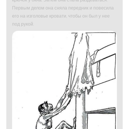
Первым делом она сняла передник и повесила
его на изголовье кровати, чтобы он был у нее
под рукой.