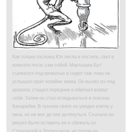
Как только госпожа Юп легла в постель, свет в
комнате погас сам собой. Мартышка Бут
съежился под кроватью и сидел там, пока не
услышал храп хозяйки замка. Он вылез из-под
кровати, стащил передник и обвязал вокруг
себя. Затем он стал оглядываться в поисках
Канарейки. В лунном свете он увидел клетку у
окна, но не мог до нее дотянуться. Сначала он
решил было оставить ее и сбежать со
Страшилой и Дровосеком, но потом он