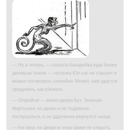
— Ну а теперь, — сказала Канарейка куда более
деловым тоном, — госпожа Юп нас не слышит и
можно поговорить спокойно. Может, нам удастся
придумать, как сбежать.
— Откройся! — велел двери Бут, Зеленая
Мартышка, но дверь и не подумала
послушаться, и он удрученно вернулся назад.
— Ни окна, ни двери в этом замке не открыть,