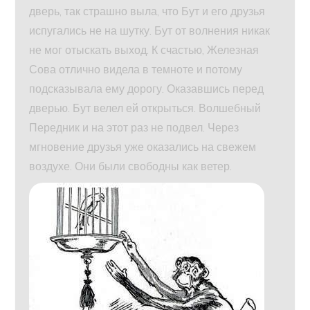
дверь, так страшно выла, что Бут и его друзья
испугались не на шутку. Бут от волнения никак
не мог отыскать выход. К счастью, Железная
Сова отлично видела в темноте и потому
подсказывала ему дорогу. Оказавшись перед
дверью. Бут велел ей открыться. Волшебный
Передник и на этот раз не подвел. Через
мгновение друзья уже оказались на свежем
воздухе. Они были свободны как ветер.