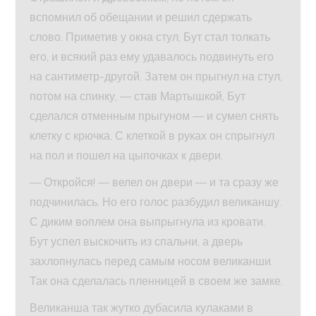
вспомнил об обещании и решил сдержать
слово. Приметив у окна стул, Бут стал толкать
его, и всякий раз ему удавалось подвинуть его
на сантиметр-другой. Затем он прыгнул на стул,
потом на спинку, — став Мартышкой, Бут
сделался отменным прыгуном — и сумел снять
клетку с крючка. С клеткой в руках он спрыгнул
на пол и пошел на цыпочках к двери.
— Откройся! — велел он двери — и та сразу же
подчинилась. Но его голос разбудил великаншу.
С диким воплем она выпрыгнула из кровати.
Бут успел выскочить из спальни, а дверь
захлопнулась перед самым носом великанши.
Так она сделалась пленницей в своем же замке.
Великанша так жутко дубасила кулаками в