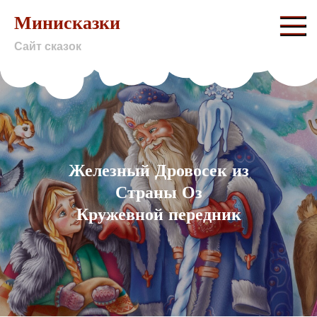
Skip
Минисказки
to
Сайт сказок
content
Железный Дровосек из
Страны Оз
Кружевной передник