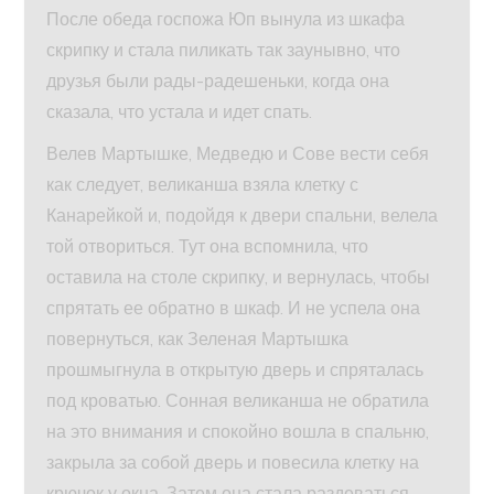
После обеда госпожа Юп вынула из шкафа
скрипку и стала пиликать так заунывно, что
друзья были рады-радешеньки, когда она
сказала, что устала и идет спать.
Велев Мартышке, Медведю и Сове вести себя
как следует, великанша взяла клетку с
Канарейкой и, подойдя к двери спальни, велела
той отвориться. Тут она вспомнила, что
оставила на столе скрипку, и вернулась, чтобы
спрятать ее обратно в шкаф. И не успела она
повернуться, как Зеленая Мартышка
прошмыгнула в открытую дверь и спряталась
под кроватью. Сонная великанша не обратила
на это внимания и спокойно вошла в спальню,
закрыла за собой дверь и повесила клетку на
крючок у окна. Затем она стала раздеваться.