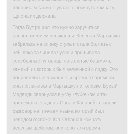
пленникам так и не удалось покинуть комнату,
где она их держала.
Тогда Бут решил, что нужно заручиться
расположением великанши. Зеленая Мартышка
забралась на спинку стула и стала болтать с
ней, пока та чинила чулки и пришивала
серебряные пуговицы на золотые башмаки,
каждый из которых был величиной с лодку. Это
понравилось великанше, и время от времени
она поглаживала Мартышку по головке. Бурый
Медведь свернулся в углу клубочком и так
пролежал весь день. Сова и Канарейка завели
разговор на птичьем языке, который был
неведом госпоже Юп. Оглашая комнату
веселым щебетом, они коротали время.