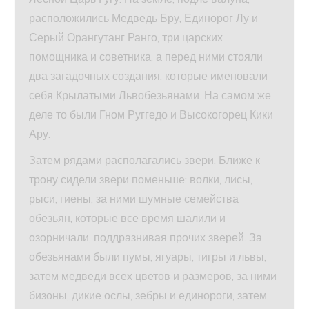
расположились Медведь Бру, Единорог Лу и
Серый Орангутанг Ранго, три царских
помощника и советника, а перед ними стояли
два загадочных создания, которые именовали
себя Крылатыми Львобезьянами. На самом же
деле то были Гном Руггедо и Высокогорец Кики
Ару.
Затем рядами располагались звери. Ближе к
трону сидели звери поменьше: волки, лисы,
рыси, гиены, за ними шумные семейства
обезьян, которые все время шалили и
озорничали, поддразнивая прочих зверей. За
обезьянами были пумы, ягуары, тигры и львы,
затем медведи всех цветов и размеров, за ними
бизоны, дикие ослы, зебры и единороги, затем