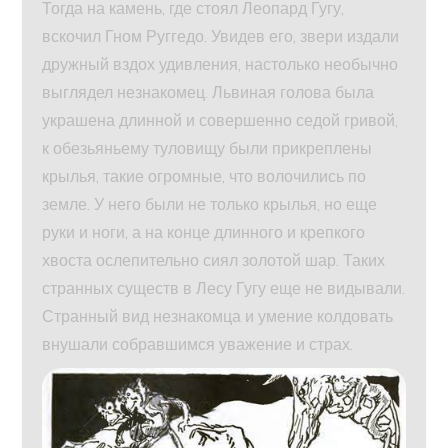
Тогда на камень, где стоял Леопард Гугу,
вскочил Гном Руггедо. Увидев его, звери издали
дружный вздох удивления, настолько необычно
выглядел незнакомец. Львиная голова была
украшена длинной и совершенно седой гривой,
к обезьяньему туловищу были прикреплены
крылья, такие огромные, что волочились по
земле. У него были не только крылья, но еще
руки и ноги, а на конце длинного и крепкого
хвоста ослепительно сиял золотой шар. Таких
странных существ в Лесу Гугу еще не видывали.
Странный вид незнакомца и умение колдовать
внушали собравшимся уважение и страх.