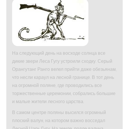
На следующий день на восходе солнца все
дикие звери Леса Гугу устроили сходку. Серый
Орангутанг Ранго велел прийти даже обезьянам,
что несли караул на лесной границе. В тот день
на огромной поляне, где проводились все
торжественные церемонии, собрались большие
и малые жители лесного царства.
В самом центре поляны высился огромный
плоский валун, на котором важно восседал
Лесной Царь Гугу. На земле, подле валуна,