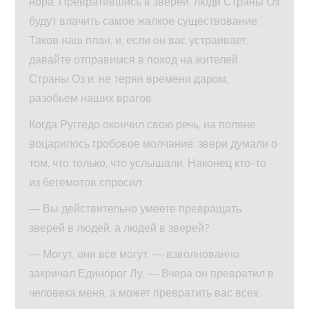
нора. Превратившись в зверей, люди Страны Оз
будут влачить самое жалкое существование.
Таков наш план, и, если он вас устраивает,
давайте отправимся в поход на жителей
Страны Оз и, не теряя времени даром,
разобьем наших врагов.
Когда Руггедо окончил свою речь, на поляне
воцарилось гробовое молчание: звери думали о
том, что только, что услышали. Наконец кто-то
из бегемотов спросил:
— Вы действительно умеете превращать
зверей в людей, а людей в зверей?
— Могут, они все могут, — взволнованно
закричал Единорог Лу. — Вчера он превратил в
человека меня, а может превратить вас всех.