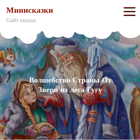
Skip
Минисказки
to
Сайт сказок
content
Волшебство Страны Оз
Звери из леса Гугу