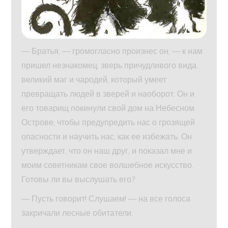
— Братья, — громогласно произнес он, — к нам
пришел незнакомец, зверь причудливого вида,
великий маг и чародей, который умеет
превращать людей в зверей и наоборот. Он и
его товарищ покинули свой дом на Небесном
Острове, чтобы предупредить нас о грозящей
опасности и научить нас, как ее избежать. Он
утверждает, что он наш друг, и показал мне и
моим советникам свое волшебное искусство.
Готовы ли вы выслушать его?
— Пусть говорит! Слушаем! — на все голоса
закричали лесные обитатели.