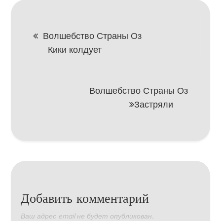
Навигация
Волшебство Страны Оз
Кики колдует
по
записям
Волшебство Страны Оз
Застряли
Добавить комментарий
Ваш адрес email не будет опубликован.