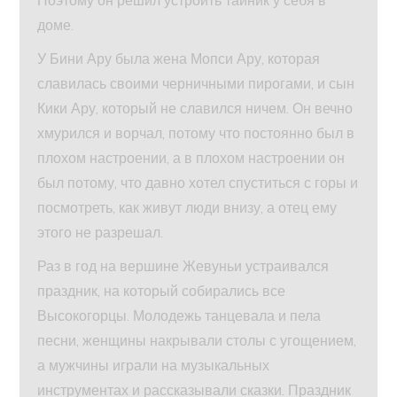
Поэтому он решил устроить тайник у себя в
доме.
У Бини Ару была жена Мопси Ару, которая
славилась своими черничными пирогами, и сын
Кики Ару, который не славился ничем. Он вечно
хмурился и ворчал, потому что постоянно был в
плохом настроении, а в плохом настроении он
был потому, что давно хотел спуститься с горы и
посмотреть, как живут люди внизу, а отец ему
этого не разрешал.
Раз в год на вершине Жевуньи устраивался
праздник, на который собирались все
Высокогорцы. Молодежь танцевала и пела
песни, женщины накрывали столы с угощением,
а мужчины играли на музыкальных
инструментах и рассказывали сказки. Праздник