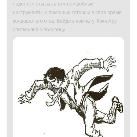
надеялся отыскать там волшебные
инструменты, с помощью которых в свое время
колдовал его отец. Войдя в комнату, Кики Ару
споткнулся о половицу.