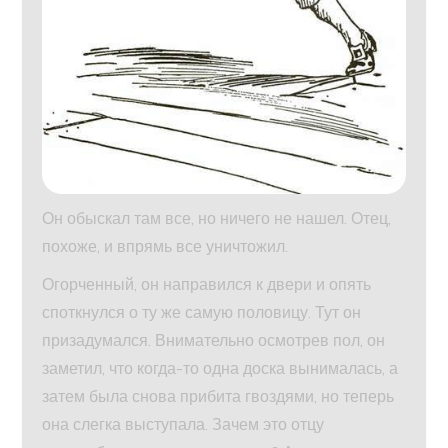
Он обыскал там все, но ничего не нашел. Отец,
похоже, и впрямь все уничтожил.
Огорченный, он направился к двери и опять
споткнулся о ту же самую половицу. Тут он
призадумался. Внимательно осмотрев пол, он
заметил, что когда-то одна доска вынималась, а
затем была снова прибита гвоздями, но теперь
она слегка выступала. Зачем это отцу