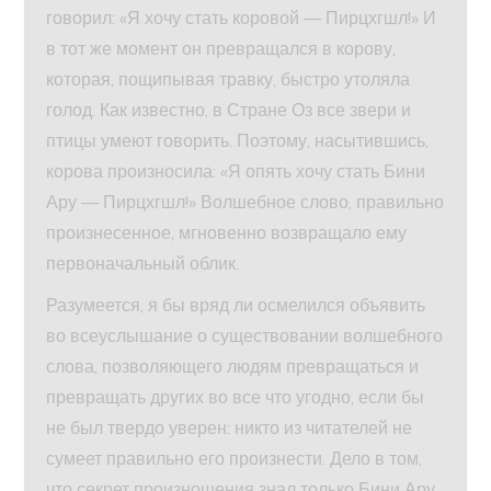
говорил: «Я хочу стать коровой — Пирцхгшл!» И
в тот же момент он превращался в корову,
которая, пощипывая травку, быстро утоляла
голод. Как известно, в Стране Оз все звери и
птицы умеют говорить. Поэтому, насытившись,
корова произносила: «Я опять хочу стать Бини
Ару — Пирцхгшл!» Волшебное слово, правильно
произнесенное, мгновенно возвращало ему
первоначальный облик.
Разумеется, я бы вряд ли осмелился объявить
во всеуслышание о существовании волшебного
слова, позволяющего людям превращаться и
превращать других во все что угодно, если бы
не был твердо уверен: никто из читателей не
сумеет правильно его произнести. Дело в том,
что секрет произношения знал только Бини Ару,