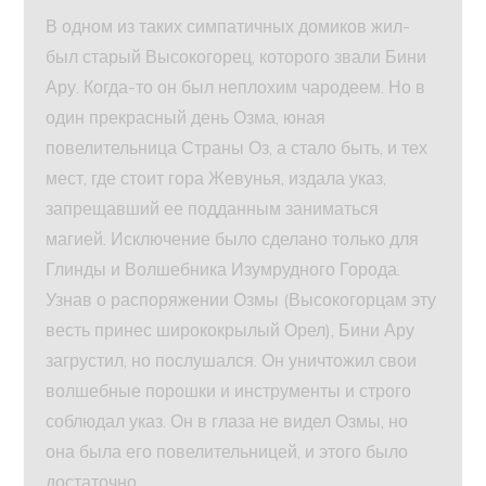
В одном из таких симпатичных домиков жил-
был старый Высокогорец, которого звали Бини
Ару. Когда-то он был неплохим чародеем. Но в
один прекрасный день Озма, юная
повелительница Страны Оз, а стало быть, и тех
мест, где стоит гора Жевунья, издала указ,
запрещавший ее подданным заниматься
магией. Исключение было сделано только для
Глинды и Волшебника Изумрудного Города.
Узнав о распоряжении Озмы (Высокогорцам эту
весть принес ширококрылый Орел), Бини Ару
загрустил, но послушался. Он уничтожил свои
волшебные порошки и инструменты и строго
соблюдал указ. Он в глаза не видел Озмы, но
она была его повелительницей, и этого было
достаточно.