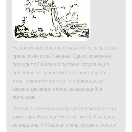
На восточной окраине Страны Оз есть высокая-
превысокая гора Жевунья. Одним краем она
подходит к Гибельной пустыне, отделяющей
волшебную Страну Оз от всего остального
мира, а другим прилегает к плодородным
землям, где живет народ, называющийся
Жевунами.
Местные жители плохо представляют себе, что
такое гора Жевунья. Никто из них не бывал на
ее вершине. У Жевуньи очень крутые склоны, и