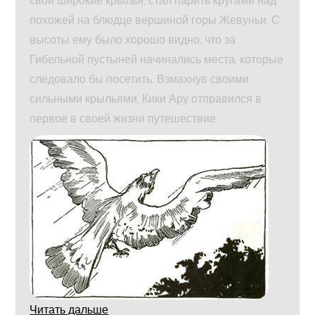
свои широкие крылья, стал парить кругами над
похожей на блюдце вершиной горы Жевуньи. С
высоты ему было хорошо видно, что за
Гибельной пустыней начинались места, которые
следовало бы посетить. Взмахнув своими
сильными крыльями, Кики Ару отправился в
первое в своей жизни путешествие.
Читать дальше