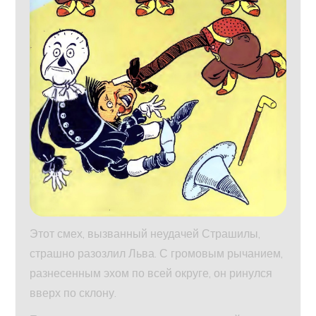
Этот смех, вызванный неудачей Страшилы,
страшно разозлил Льва. С громовым рычанием,
разнесенным эхом по всей округе, он ринулся
вверх по склону.