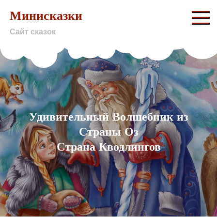
Skip
Минисказки
to
Сайт сказок
content
Удивительный Волшебник из
Страны Оз
Страна Кводлингов