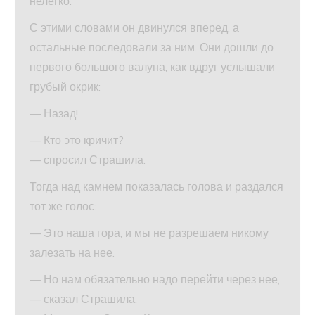
нелегко.
С этими словами он двинулся вперед, а
остальные последовали за ним. Они дошли до
первого большого валуна, как вдруг услышали
грубый окрик:
— Назад!
— Кто это кричит?
— спросил Страшила.
Тогда над камнем показалась голова и раздался
тот же голос:
— Это наша гора, и мы не разрешаем никому
залезать на нее.
— Но нам обязательно надо перейти через нее,
— сказал Страшила.