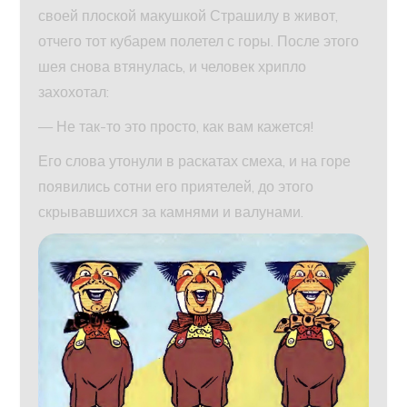
своей плоской макушкой Страшилу в живот,
отчего тот кубарем полетел с горы. После этого
шея снова втянулась, и человек хрипло
захохотал:
— Не так-то это просто, как вам кажется!
Его слова утонули в раскатах смеха, и на горе
появились сотни его приятелей, до этого
скрывавшихся за камнями и валунами.