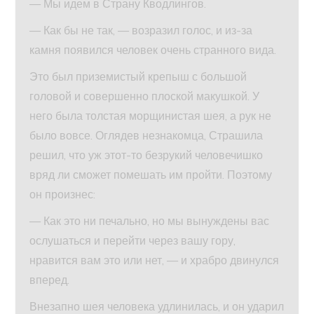
— Мы идем в Страну Кводлингов.
— Как бы не так, — возразил голос, и из-за
камня появился человек очень странного вида.
Это был приземистый крепыш с большой
головой и совершенно плоской макушкой. У
него была толстая морщинистая шея, а рук не
было вовсе. Оглядев незнакомца, Страшила
решил, что уж этот-то безрукий человечишко
вряд ли сможет помешать им пройти. Поэтому
он произнес:
— Как это ни печально, но мы вынуждены вас
ослушаться и перейти через вашу гору,
нравится вам это или нет, — и храбро двинулся
вперед.
Внезапно шея человека удлинилась, и он ударил