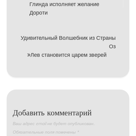
по
Глинда исполняет желание
записям
Дороти
Удивительный Волшебник из Страны
Оз
Лев становится царем зверей
Добавить комментарий
Ваш адрес email не будет опубликован.
Обязательные поля помечены
*