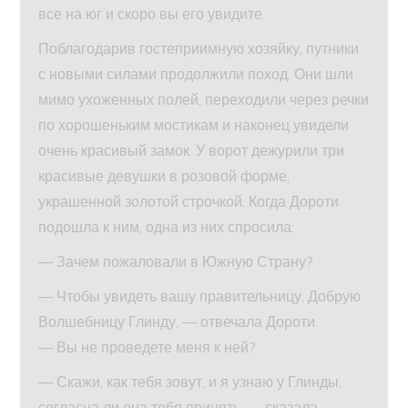
все на юг и скоро вы его увидите.
Поблагодарив гостеприимную хозяйку, путники
с новыми силами продолжили поход. Они шли
мимо ухоженных полей, переходили через речки
по хорошеньким мостикам и наконец увидели
очень красивый замок. У ворот дежурили три
красивые девушки в розовой форме,
украшенной золотой строчкой. Когда Дороти
подошла к ним, одна из них спросила:
— Зачем пожаловали в Южную Страну?
— Чтобы увидеть вашу правительницу, Добрую
Волшебницу Глинду, — отвечала Дороти.
— Вы не проведете меня к ней?
— Скажи, как тебя зовут, и я узнаю у Глинды,
согласна ли она тебя принять, — сказала