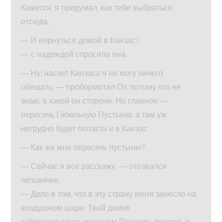
Кажется, я придумал, как тебе выбраться
отсюда.
— И вернуться домой в Канзас?
— с надеждой спросила она.
— Ну, насчет Канзаса я не могу ничего
обещать, — пробормотал Оз, потому что не
знаю, в какой он стороне. Но главное —
пересечь Гибельную Пустыню, а там уж
нетрудно будет попасть и в Канзас.
— Как же мне пересечь пустыню?
— Сейчас я все расскажу, — отозвался
человечек.
— Дело в том, что в эту страну меня занесло на
воздушном шаре. Твой домик
забросило сюда ураганом Поэтому, похоже, и