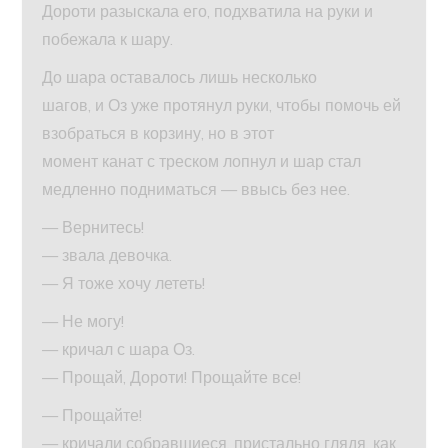
Дороти разыскала его, подхватила на руки и
побежала к шару.
До шара оставалось лишь несколько
шагов, и Оз уже протянул руки, чтобы помочь ей
взобраться в корзину, но в этот
момент канат с треском лопнул и шар стал
медленно подниматься — ввысь без нее.
— Вернитесь!
— звала девочка.
— Я тоже хочу лететь!
— Не могу!
— кричал с шара Оз.
— Прощай, Дороти! Прощайте все!
— Прощайте!
— кричали собравшиеся, пристально глядя, как