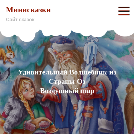
Skip
Минисказки
to
Сайт сказок
content
Удивительный Волшебник из
Страны Оз
Воздушный шар