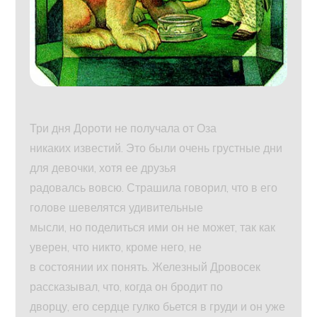
Три дня Дороти не получала от Оза
никаких известий. Это были очень грустные дни
для девочки, хотя ее друзья
радовалсь вовсю. Страшила говорил, что в его
голове шевелятся удивительные
мысли, но поделиться ими он не может, так как
уверен, что никто, кроме него, не
в состоянии их понять. Железный Дровосек
рассказывал, что, когда он бродит по
дворцу, его сердце гулко бьется в груди и он уже