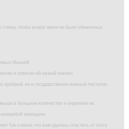
но слежу, чтобы вокруг меня не было обиженных,
олевых Мышей!
сек и отвесил ей низкий поклон.
о храбрый, но и государственно важный поступок,
 мыши в большом количестве и окружили их.
 наперебой запищали:
во! Так славно, что вам удалось спастись от этого