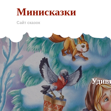
Skip
Минисказки
to
content
Сайт сказок
Удив