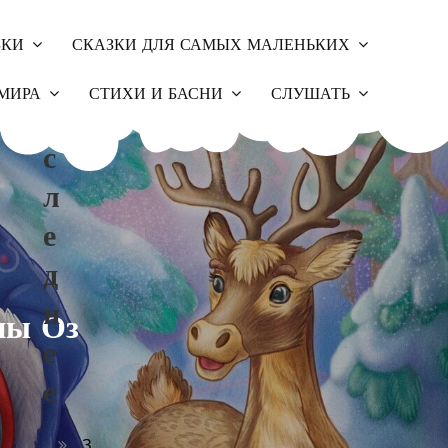
ЗКИ
СКАЗКИ ДЛЯ САМЫХ МАЛЕНЬКИХ
П
МИРА
СТИХИ И БАСНИ
СЛУШАТЬ
О
С
Л
Е
Д
Н
ны Оз
Е
Е
З