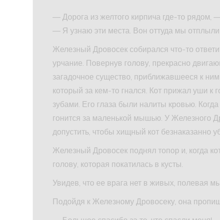
— Дорога из желтого кирпича где-то рядом, 
— Я узнаю эти места. Вон оттуда мы отплыли 
Железный Дровосек собирался что-то ответи
урчание. Повернув голову, прекрасно двига
загадочное существо, приближавшееся к ним 
который за кем-то гнался. Кот прижал уши к г
зубами. Его глаза были налиты кровью. Когда
гонится за маленькой мышью. У Железного Др
допустить, чтобы хищный кот безнаказанно у
Железный Дровосек поднял топор и, когда ко
голову, которая покатилась в кусты.
Увидев, что ее врага нет в живых, полевая м
Подойдя к Железному Дровосеку, она пропищ
— Большое спасибо за то, что спасли меня!