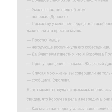
— Умоляю вас, не надо об этом!
— попросил Дровосек.
— Поскольку у меня нет сердца, то я особен
даже если это простая мышь.
— Простая мышь!
— негодующе воскликнула его собеседница.
— Да будет вам известно, что я Королева П
— Прошу прощения, — сказал Железный Дрово
— Спасая мою жизнь, вы совершили не тольк
— сообщила Королева.
В этот момент откуда ни возьмись появились
Увидев, что Королева цела и невредима, они
— Как мы за вас перепугались, ваше величест