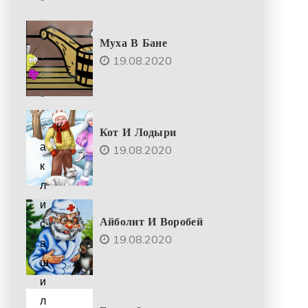
.
2
Муха В Бане
0
19.08.2020
2
5
К
Кот И Лодыри
а
19.08.2020
к
л
и
Айболит И Воробей
с
19.08.2020
а
ш
и
л