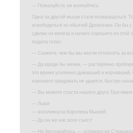
— Пожалуйста, не волнуйтесь.
Одна за другой мыши стали возвращаться. То
освободиться из объятий Дровосека. Он бы с 
сделан из железа и ничего хорошего из этой
подала голос:
— Скажите, чем бы мы могли отплатить за вс
— Да вроде бы ничем, — растерянно проборм
это время усиленно думавший и ворчавший, чт
хорошего придумать не удается, быстро сказа
— Вы можете спасти нашего друга Трусливого
— Льва!
— воскликнула Королева Мышей.
— Да он же нас всех съест!
— Не беспокойтесь, — успокоил ее Страшила