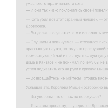
ужасного, отвратительного кота!
— И они так низко поклонились своей повелит
— Кота убил вот этот странный человек, — о
Дровосека.
— Вы должны слушаться его и исполнять все,
— Слушаем и повинуемся, — отозвался писк
врассыпную наутек, потому что проснувшийс
торжествующий лай и прыгнул в самую гущу 
дома в Канзасе и не понимал, почему бы не 
успел подхватить его на руки и крикнул мыша
— Возвращайтесь, не бойтесь! Тотошка вас н
Услышав это, Королева Мышей осторожно выс
— Вы уверены, что он нас не перекусает?
— Я за этим прослежу, — уверил ее Дровосек