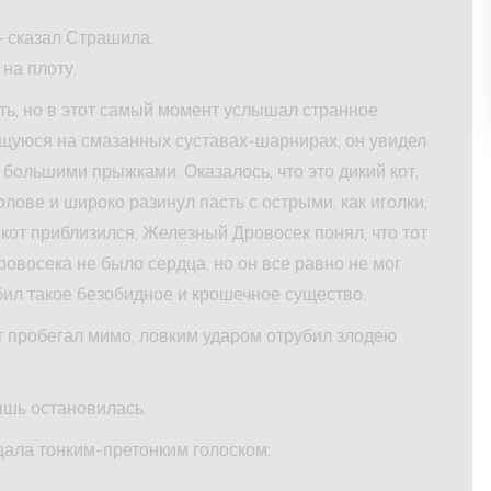
— сказал Страшила.
на плоту.
ть, но в этот самый момент услышал странное
ющуюся на смазанных суставах-шарнирах, он увидел
большими прыжками. Оказалось, что это дикий кот,
олове и широко разинул пасть с острыми, как иголки,
 кот приблизился, Железный Дровосек понял, что тот
овосека не было сердца, но он все равно не мог
бил такое безобидное и крошечное существо.
т пробегал мимо, ловким ударом отрубил злодею
ышь остановилась.
ала тонким-претонким голоском: