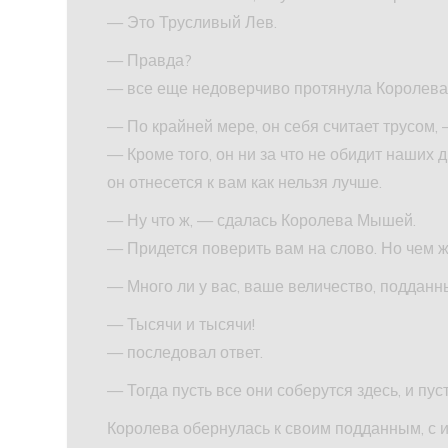
— Это Трусливый Лев.
— Правда?
— все еще недоверчиво протянула Королева
— По крайней мере, он себя считает трусом,
— Кроме того, он ни за что не обидит наших д
он отнесется к вам как нельзя лучше.
— Ну что ж, — сдалась Королева Мышей.
— Придется поверить вам на слово. Но чем 
— Много ли у вас, ваше величество, поддан
— Тысячи и тысячи!
— последовал ответ.
— Тогда пусть все они соберутся здесь, и пу
Королева обернулась к своим подданным, с 