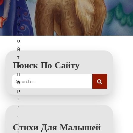
о
л
о
т
о
й
т
Поиск По Сайту
о
п
Search
о
for:
р
1
7
.
1
Стихи Для Малышей
1