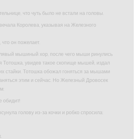
ельнице, что чуть было не встали на головы.
твечала Королева, указывая на Железного
 что он пожелает.
лявый мышиный хор, после чего мыши ринулись
я Тотошка, увидев такое скопище мышей, издал
их стайки. Тотошка обожал гоняться за мышами
заняться этим и сейчас. Но Железный Дровосек
м:
е обидит!
унула голову из-за кочки и робко спросила:
.