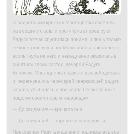
С радостными криками Многоцветка взлетела
на вершину скалы и протянула вперед руки.
Радуга тотчас спустилась пониже, и лишь только
ее конец коснулся ног Многоцветки, как та легко
вспрыгнула на него и немедленно оказалась в
объятиях своих сестер, дочерей Радуги.
Впрочем, Многоцветка сразу же высвободилась
и, перегнувшись через край сверкающей радуги,
кивала, улыбалась и посылала бесчисленные
поцелуи своим новым товарищам.
— До свидания! — кричала она.
— До свидания! — хором отвечали друзья.
Прекрасная Радуга медленно поднималась все