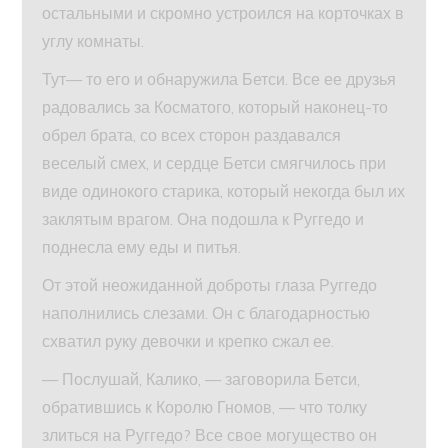
остальными и скромно устроился на корточках в
углу комнаты.
Тут— то его и обнаружила Бетси. Все ее друзья
радовались за Косматого, который наконец-то
обрел брата, со всех сторон раздавался
веселый смех, и сердце Бетси смягчилось при
виде одинокого старика, который некогда был их
заклятым врагом. Она подошла к Руггедо и
поднесла ему еды и питья.
От этой неожиданной доброты глаза Руггедо
наполнились слезами. Он с благодарностью
схватил руку девочки и крепко сжал ее.
— Послушай, Калико, — заговорила Бетси,
обратившись к Королю Гномов, — что толку
злиться на Руггедо? Все свое могущество он