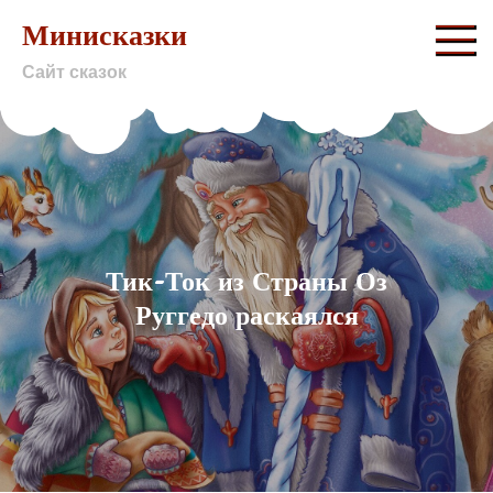
Skip
Минисказки
to
Сайт сказок
content
Тик-Ток из Страны Оз
Руггедо раскаялся