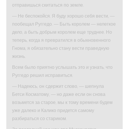
отправишься скитаться по земле.
— Не беспокойся. Я буду хорошо себя вести, —
пообещал Руггедо. — Быть королем — нелегкое
дело, а быть добрым королем еще труднее. Но
теперь, когда я превратился в обыкновенного
Гнома, я обязательно стану вести праведную
жизнь.
Всем было приятно услышать это и узнать, что
Руггедо решил исправиться.
— Надеюсь, он сдержит слово, — шепнула
Бетси Косматому, — но даже если он снова
возьмется за старое, мы к тому времени будем
уже далеко и Калико придется самому
разбираться со стариком.