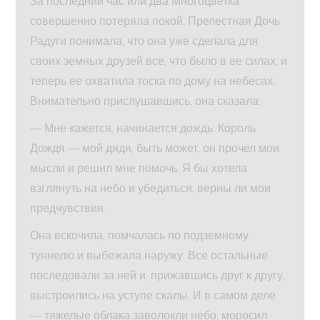
За последний час или два Многоцветка
совершенно потеряла покой. Прелестная Дочь
Радуги понимала, что она уже сделала для
своих земных друзей все, что было в ее силах, и
теперь ее охватила тоска по дому на небесах.
Внимательно прислушавшись, она сказала:
— Мне кажется, начинается дождь. Король
Дождя — мой дядя, быть может, он прочел мои
мысли и решил мне помочь. Я бы хотела
взглянуть на небо и убедиться, верны ли мои
предчувствия.
Она вскочила, помчалась по подземному
туннелю и выбежала наружу. Все остальные
последовали за ней и, прижавшись друг к другу,
выстроились на уступе скалы. И в самом деле
— тяжелые облака заволокли небо, моросил