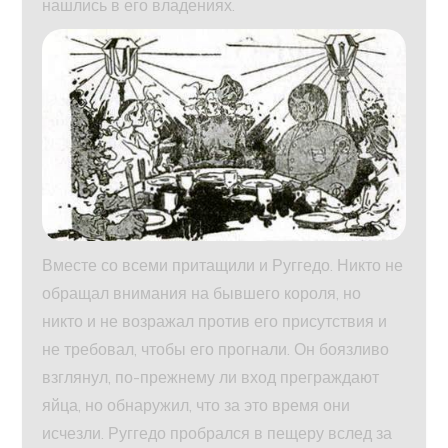
нашлись в его владениях.
Вместе со всеми притащили и Руггедо. Никто не
обращал внимания на бывшего короля, но
никто и не возражал против его присутствия и
не требовал, чтобы его прогнали. Он боязливо
взглянул, по-прежнему ли вход преграждают
яйца, но обнаружил, что за это время они
исчезли. Руггедо пробрался в пещеру вслед за