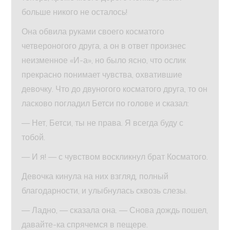
больше никого не осталось!
Она обвила руками своего косматого
четвероногого друга, а он в ответ произнес
неизменное «И-а», но было ясно, что ослик
прекрасно понимает чувства, охватившие
девочку. Что до двуногого косматого друга, то он
ласково погладил Бетси по голове и сказал:
— Нет, Бетси, ты не права. Я всегда буду с
тобой.
— И я! — с чувством воскликнул брат Косматого.
Девочка кинула на них взгляд, полный
благодарности, и улыбнулась сквозь слезы.
— Ладно, — сказала она. — Снова дождь пошел,
давайте-ка спрячемся в пещере.