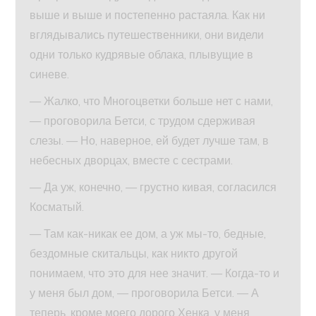
выше и выше и постепенно растаяла. Как ни
вглядывались путешественники, они видели
одни только кудрявые облака, плывущие в
синеве.
— Жалко, что Многоцветки больше нет с нами,
— проговорила Бетси, с трудом сдерживая
слезы. — Но, наверное, ей будет лучше там, в
небесных дворцах, вместе с сестрами.
— Да уж, конечно, — грустно кивая, согласился
Косматый.
— Там как-никак ее дом, а уж мы-то, бедные,
бездомные скитальцы, как никто другой
понимаем, что это для нее значит. — Когда-то и
у меня был дом, — проговорила Бетси. — А
теперь, кроме моего дорого Хенка, у меня