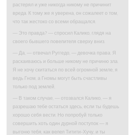
растерял и уже никогда никому не причинит
вреда. К тому же я уверена, он сожалеет о том,
что так жестоко со всеми обращался.
— Это правда? — спросил Калико, глядя на
своего бывшего повелителя сверху вниз.
— Да, — отвечал Руггедо, — девочка права. Я
раскаиваюсь и больше никому не причиню зла.
Я не хочу скитаться по всей огромной земле, я
ведь Гном, а Гномы могут быть счастливы
только под землей.
— В таком случае, — отозвался Калико, — я
разрешаю тебе остаться здесь, если ты будешь
хорошо себя вести. Но попробуй только
совершить хоть один дурной поступок — я
выгоню тебя, как велел Титити-Хучу, и ты