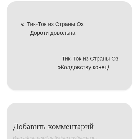
Навигация
Тик-Ток из Страны Оз
Дороти довольна
по
записям
Тик-Ток из Страны Оз
Колдовству конец!
Добавить комментарий
Ваш адрес email не будет опубликован.