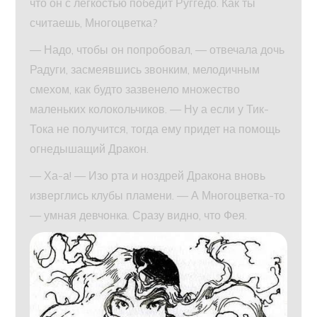
что он с легкостью победит Руггедо. Как ты
считаешь, Многоцветка?
— Надо, чтобы он попробовал, — отвечала дочь
Радуги, засмеявшись звонким, мелодичным
смехом, как будто зазвенело множество
маленьких колокольчиков. — Ну а если у Тик-
Тока не получится, тогда ему придет на помощь
огнедышащий Дракон.
— Ха-а! — Изо рта и ноздрей Дракона вновь
изверглись клубы пламени. — А Многоцветка-то
— умная девчонка. Сразу видно, что Фея.