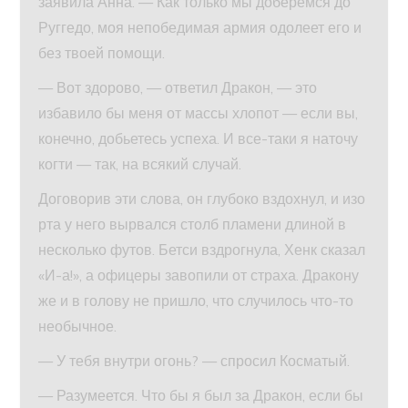
заявила Анна. — Как только мы доберемся до
Руггедо, моя непобедимая армия одолеет его и
без твоей помощи.
— Вот здорово, — ответил Дракон, — это
избавило бы меня от массы хлопот — если вы,
конечно, добьетесь успеха. И все-таки я наточу
когти — так, на всякий случай.
Договорив эти слова, он глубоко вздохнул, и изо
рта у него вырвался столб пламени длиной в
несколько футов. Бетси вздрогнула, Хенк сказал
«И-а!», а офицеры завопили от страха. Дракону
же и в голову не пришло, что случилось что-то
необычное.
— У тебя внутри огонь? — спросил Косматый.
— Разумеется. Что бы я был за Дракон, если бы