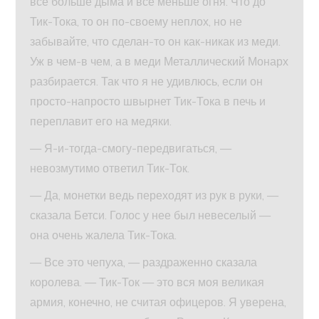
все больше дыма и все меньше огня. Что до
Тик-Тока, то он по-своему неплох, но не
забывайте, что сделан-то он как-никак из меди.
Уж в чем-в чем, а в меди Металлический Монарх
разбирается. Так что я не удивлюсь, если он
просто-напросто швырнет Тик-Тока в печь и
переплавит его на медяки.
— Я-и-тогда-смогу-передвигаться, —
невозмутимо ответил Тик-Ток.
— Да, монетки ведь переходят из рук в руки, —
сказала Бетси. Голос у нее был невеселый —
она очень жалела Тик-Тока.
— Все это чепуха, — раздраженно сказала
королева. — Тик-Ток — это вся моя великая
армия, конечно, не считая офицеров. Я уверена,