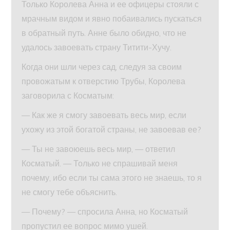
Только Королева Анна и ее офицеры стояли с
мрачным видом и явно побаивались пускаться
в обратный путь. Анне было обидно, что не
удалось завоевать страну Титити-Хучу.
Когда они шли через сад, следуя за своим
провожатым к отверстию Трубы, Королева
заговорила с Косматым:
— Как же я смогу завоевать весь мир, если
ухожу из этой богатой страны, не завоевав ее?
— Ты не завоюешь весь мир, — ответил
Косматый. — Только не спрашивай меня
почему, ибо если ты сама этого не знаешь, то я
не смогу тебе объяснить.
— Почему? — спросила Анна, но Косматый
пропустил ее вопрос мимо ушей.