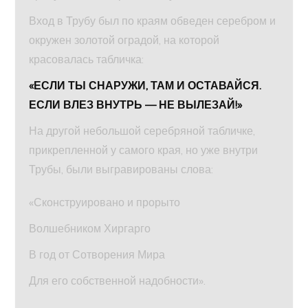
Вход в Трубу был по краям обведен серебром и
окружен золотой оградой, на которой
красовалась табличка:
«ЕСЛИ ТЫ СНАРУЖИ, ТАМ И ОСТАВАЙСЯ.
ЕСЛИ ВЛЕЗ ВНУТРЬ — НЕ ВЫЛЕЗАЙ!»
На другой небольшой серебряной табличке,
прикрепленной у самого края, но уже внутри
Трубы, были выгравированы слова:
«Сконструировано и прорыто
Волшебником Хиргарго
В год от Сотворения Мира
Для его собственной надобности».