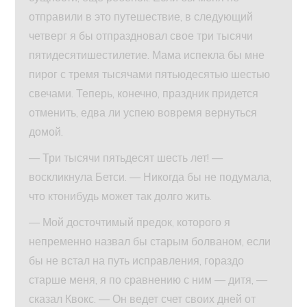
отправили в это путешествие, в следующий
четверг я бы отпраздновал свое три тысячи
пятидесятишестилетие. Мама испекла бы мне
пирог с тремя тысячами пятьюдесятью шестью
свечами. Теперь, конечно, праздник придется
отменить, едва ли успею вовремя вернуться
домой.
— Три тысячи пятьдесят шесть лет! —
воскликнула Бетси. — Никогда бы не подумала,
что ктонибудь может так долго жить.
— Мой досточтимый предок, которого я
непременно назвал бы старым болваном, если
бы не встал на путь исправления, гораздо
старше меня, я по сравнению с ним — дитя, —
сказал Квокс. — Он ведет счет своих дней от