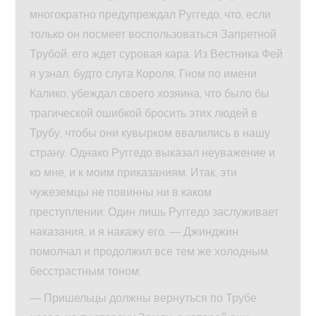
многократно предупреждал Руггедо, что, если
только он посмеет воспользоваться Запретной
Трубой, его ждет суровая кара. Из Вестника Фей
я узнал, будто слуга Короля, Гном по имени
Калико, убеждал своего хозяина, что было бы
трагической ошибкой бросить этих людей в
Трубу, чтобы они кувырком ввалились в нашу
страну. Однако Руггедо выказал неуважение и
ко мне, и к моим приказаниям. Итак, эти
чужеземцы не повинны ни в каком
преступлении. Один лишь Руггедо заслуживает
наказания, и я накажу его. — Джинджин
помолчал и продолжил все тем же холодным,
бесстрастным тоном:
— Пришельцы должны вернуться по Трубе