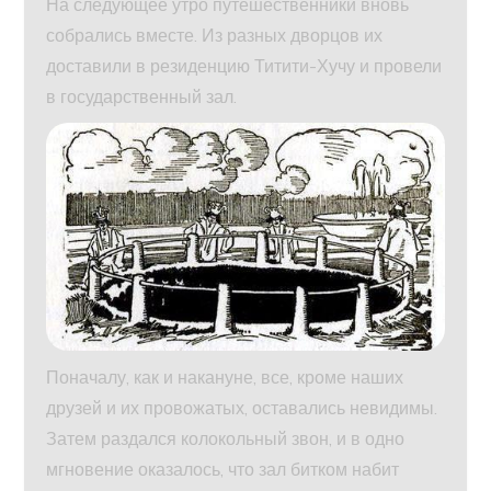
На следующее утро путешественники вновь
собрались вместе. Из разных дворцов их
доставили в резиденцию Титити-Хучу и провели
в государственный зал.
Поначалу, как и накануне, все, кроме наших
друзей и их провожатых, оставались невидимы.
Затем раздался колокольный звон, и в одно
мгновение оказалось, что зал битком набит