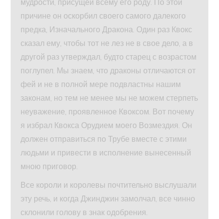
мудрости, присущей всему его роду. По этой
причине он оскорбил своего самого далекого
предка, Изначального Дракона. Один раз Квокс
сказал ему, чтобы тот не лез не в свое дело, а в
другой раз утверждал, будто старец с возрастом
поглупел. Мы знаем, что драконы отличаются от
фей и не в полной мере подвластны нашим
законам, но тем не менее мы не можем стерпеть
неуважение, проявленное Квоксом. Вот почему
я избрал Квокса Орудием моего Возмездия. Он
должен отправиться по Трубе вместе с этими
людьми и привести в исполнение вынесенный
мною приговор.
Все короли и королевы почтительно выслушали
эту речь, и когда Джинджин замолчал, все чинно
склонили голову в знак одобрения.