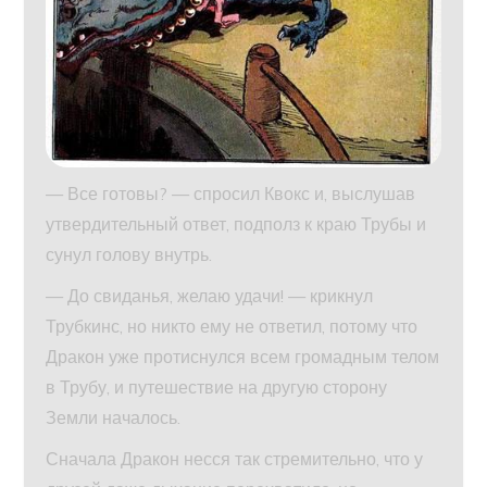
— Все готовы? — спросил Квокс и, выслушав
утвердительный ответ, подполз к краю Трубы и
сунул голову внутрь.
— До свиданья, желаю удачи! — крикнул
Трубкинс, но никто ему не ответил, потому что
Дракон уже протиснулся всем громадным телом
в Трубу, и путешествие на другую сторону
Земли началось.
Сначала Дракон несся так стремительно, что у