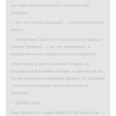
вы скоро начнете мечтать, чтобы он стал
невидим.
— Он что, такой страшный? — поинтересовался
Книггз.
— Нисколько. Просто от него ужасно устаешь, —
сказал Трубкинс, — так что, признаться, я
предпочитаю не находиться в его обществе.
Через минуту донесся какой-то скрип, он
раздавался все ближе и ближе, и наконец из-за
кустов показался огромный Дракон. Он подошел
к путешественникам, наклонил голову и
произнес:
— Доброе утро.
Будь Квокс хоть самую малость застенчив, он,