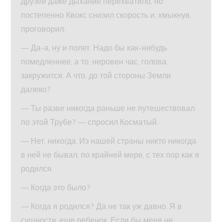
друзей даже дыхание перехватило, но
постепенно Квокс снизил скорость и, хмыкнув,
проговорил:
— Да-а, ну и полет. Надо бы как-нибудь
помедленнее, а то, неровен час, голова
закружится. А что, до той стороны Земли
далеко?
— Ты разве никогда раньше не путешествовал
по этой Трубе? — спросил Косматый.
— Нет, никогда. Из нашей страны никто никогда
в ней не бывал, по крайней мере, с тех пор как я
родился.
— Когда это было?
— Когда я родился? Да не так уж давно. Я в
сущности, еще ребенок. Если бы меня не