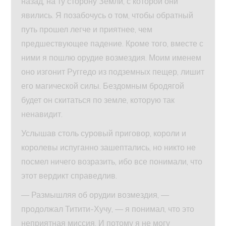
назад, на ту сторону Земли, с которой они
явились. Я позабочусь о том, чтобы обратный
путь прошел легче и приятнее, чем
предшествующее падение. Кроме того, вместе с
ними я пошлю орудие возмездия. Моим именем
оно изгонит Руггедо из подземных пещер, лишит
его магической силы. Бездомным бродягой
будет он скитаться по земле, которую так
ненавидит.
Услышав столь суровый приговор, короли и
королевы испуганно зашептались, но никто не
посмел ничего возразить, ибо все понимали, что
этот вердикт справедлив.
— Размышляя об орудии возмездия, —
продолжал Титити-Хучу, — я понимал, что это
неприятная миссия. И потому я не могу