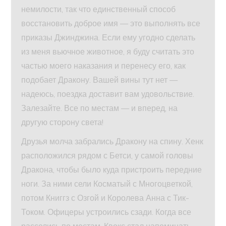
немилости, так что единственный способ
восстановить доброе имя — это выполнять все
приказы Джинджина. Если ему угодно сделать
из меня вьючное животное, я буду считать это
частью моего наказания и перенесу его, как
подобает Дракону. Вашей вины тут нет —
надеюсь, поездка доставит вам удовольствие.
Залезайте. Все по местам — и вперед, на
другую сторону света!
Друзья молча забрались Дракону на спину. Хенк
расположился рядом с Бетси, у самой головы
Дракона, чтобы было куда пристроить передние
ноги. За ними сели Косматый с Многоцветкой,
потом Книггз с Озгой и Королева Анна с Тик-
Током. Офицеры устроились сзади. Когда все
расселись по местам, Квокс стал напоминать