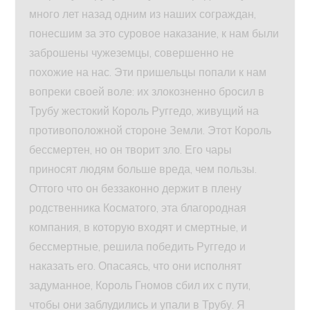
много лет назад одним из наших сограждан,
понесшим за это суровое наказание, к нам были
заброшены чужеземцы, совершенно не
похожие на нас. Эти пришельцы попали к нам
вопреки своей воле: их злокозненно бросил в
Трубу жестокий Король Руггедо, живущий на
противоположной стороне Земли. Этот Король
бессмертен, но он творит зло. Его чары
приносят людям больше вреда, чем пользы.
Оттого что он беззаконно держит в плену
родственника Косматого, эта благородная
компания, в которую входят и смертные, и
бессмертные, решила победить Руггедо и
наказать его. Опасаясь, что они исполнят
задуманное, Король Гномов сбил их с пути,
чтобы они заблудились и упали в Трубу. Я