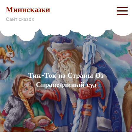
Skip
Минисказки
to
Сайт сказок
content
Тик-Ток из Страны Оз
Справедливый суд