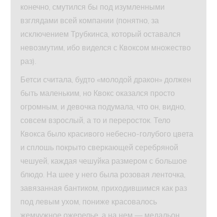
конечно, смутился бы под изумленными
взглядами всей компании (понятно, за
исключением Трубкинса, который оставался
невозмутим, ибо виделся с Квоксом множество
раз).
Бетси считала, будто «молодой дракон» должен
быть маленьким, но Квокс оказался просто
огромным, и девочка подумала, что он, видно,
совсем взрослый, а то и переросток. Тело
Квокса было красивого небесно-голубого цвета
и сплошь покрыто сверкающей серебряной
чешуей, каждая чешуйка размером с большое
блюдо. На шее у него была розовая ленточка,
завязанная бантиком, приходившимся как раз
под левым ухом, пониже красовалось
жемчужное ожерелье, а на нем — медальон