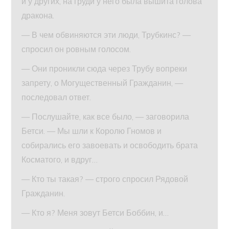
и у других, на груди у него была вышита голова
дракона.
— В чем обвиняются эти люди, Трубкинс? —
спросил он ровным голосом.
— Они проникли сюда через Трубу вопреки
запрету, о Могущественный Гражданин, —
последовал ответ.
— Послушайте, как все было, — заговорила
Бетси. — Мы шли к Королю Гномов и
собирались его завоевать и освободить брата
Косматого, и вдруг…
— Кто ты такая? — строго спросил Рядовой
Гражданин.
— Кто я? Меня зовут Бетси Боббин, и…