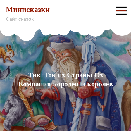
Skip
Минисказки
to
Сайт сказок
content
Тик-Ток из Страны Оз
Компания королей и королев