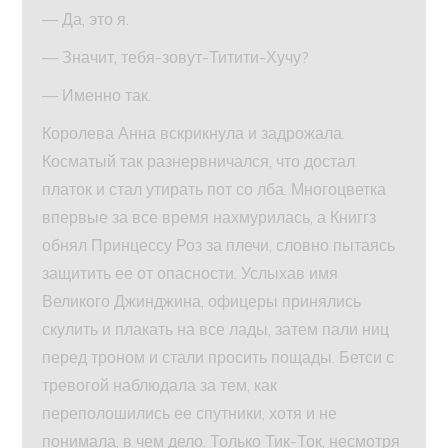
— Да, это я.
— Значит, тебя-зовут-Титити-Хучу?
— Именно так.
Королева Анна вскрикнула и задрожала.
Косматый так разнервничался, что достал
платок и стал утирать пот со лба. Многоцветка
впервые за все время нахмурилась, а Книггз
обнял Принцессу Роз за плечи, словно пытаясь
защитить ее от опасности. Услыхав имя
Великого Джинджина, офицеры принялись
скулить и плакать на все лады, затем пали ниц
перед троном и стали просить пощады. Бетси с
тревогой наблюдала за тем, как
переполошились ее спутники, хотя и не
понимала, в чем дело. Только Тик-Ток, несмотря