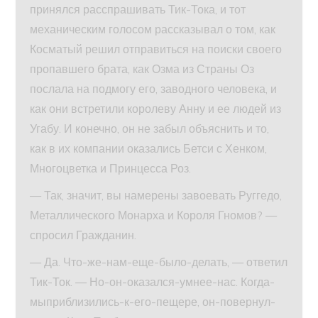
принялся расспрашивать Тик-Тока, и тот
механическим голосом рассказывал о том, как
Косматый решил отправиться на поиски своего
пропавшего брата, как Озма из Страны Оз
послала на подмогу его, заводного человека, и
как они встретили королеву Анну и ее людей из
Угабу. И конечно, он не забыл объяснить и то,
как в их компании оказались Бетси с Хенком,
Многоцветка и Принцесса Роз.
— Так, значит, вы намерены завоевать Руггедо,
Металлического Монарха и Короля Гномов? —
спросил Гражданин.
— Да. Что-же-нам-еще-было-делать, — ответил
Тик-Ток. — Но-он-оказался-умнее-нас. Когда-
мыприблизились-к-его-пещере, он-повернул-