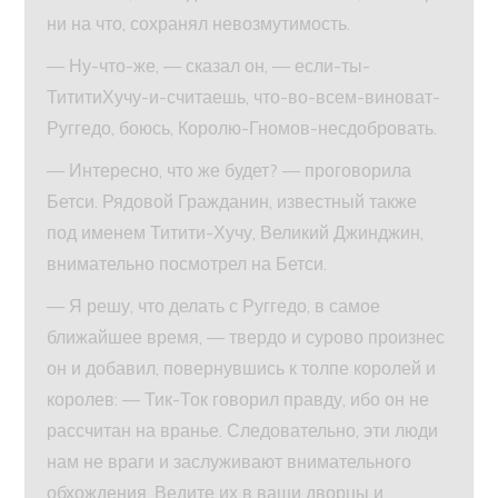
ни на что, сохранял невозмутимость.
— Ну-что-же, — сказал он, — если-ты-
ТититиХучу-и-считаешь, что-во-всем-виноват-
Руггедо, боюсь, Королю-Гномов-несдобровать.
— Интересно, что же будет? — проговорила
Бетси. Рядовой Гражданин, известный также
под именем Титити-Хучу, Великий Джинджин,
внимательно посмотрел на Бетси.
— Я решу, что делать с Руггедо, в самое
ближайшее время, — твердо и сурово произнес
он и добавил, повернувшись к толпе королей и
королев: — Тик-Ток говорил правду, ибо он не
рассчитан на вранье. Следовательно, эти люди
нам не враги и заслуживают внимательного
обхождения. Ведите их в ваши дворцы и