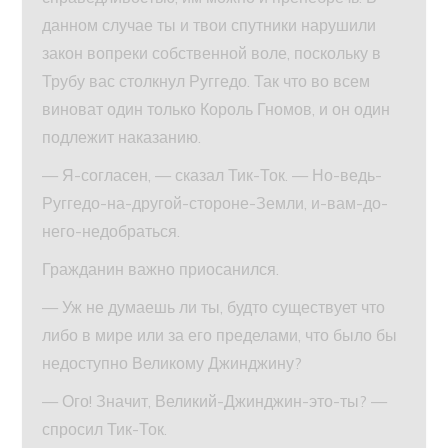
данном случае ты и твои спутники нарушили
закон вопреки собственной воле, поскольку в
Трубу вас столкнул Руггедо. Так что во всем
виноват один только Король Гномов, и он один
подлежит наказанию.
— Я-согласен, — сказал Тик-Ток. — Но-ведь-
Руггедо-на-другой-стороне-Земли, и-вам-до-
него-недобраться.
Гражданин важно приосанился.
— Уж не думаешь ли ты, будто существует что
либо в мире или за его пределами, что было бы
недоступно Великому Джинджину?
— Ого! Значит, Великий-Джинджин-это-ты? —
спросил Тик-Ток.