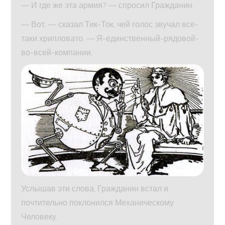
— И где же эта армия? — спросил Гражданин.
— Вот, — сказал Тик-Ток, чей голос звучал все-
таки хрипловато. — Я-единственный-рядовой-
во-всей-компании.
Услышав эти слова, Гражданин встал и
почтительно поклонился Механическому
Человеку.