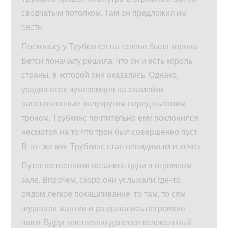
сводчатым потолком. Там он предложил им
сесть.
Поскольку у Трубкинса на голове была корона,
Бетси поначалу решила, что он и есть король
страны, в которой они оказались. Однако,
усадив всех чужеземцев на скамейки,
расставленные полукругом перед высоким
троном, Трубкинс почтительно ему поклонился,
несмотря на то что трон был совершенно пуст.
В тот же миг Трубкинс стал невидимым и исчез.
Путешественники остались одни в огромном
зале. Впрочем, скоро они услыхали где-то
рядом легкое покашливание, то там, то сям
шуршали мантии и раздавались негромкие
шаги. Вдруг явственно донесся колокольный