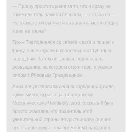
— Прошу простить меня за то, что я сразу не
заметил столь важной персоны, — сказал он. —
Не окажете ли вы мне честь занять место подле
меня на троне?
Тик— Ток поднялся со своего места и пошел к
трону, а все короли и королевы расступались
перед ним. Затем он, звякая, поднялся на
возвышение, на котором стоял трон, и уселся
рядом с Рядовым Гражданином.
Анна почувствовала себя оскорбленной, видя,
какие милости расточаются жалкому
Механическому Человеку, зато Косматый был
просто счастлив, что правитель этой
удивительной страны по достоинству оценил
его старого друга. Тем временем Гражданин