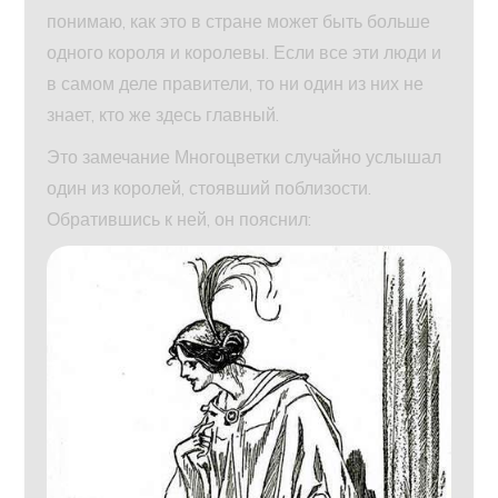
понимаю, как это в стране может быть больше
одного короля и королевы. Если все эти люди и
в самом деле правители, то ни один из них не
знает, кто же здесь главный.
Это замечание Многоцветки случайно услышал
один из королей, стоявший поблизости.
Обратившись к ней, он пояснил: