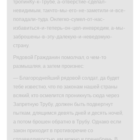
тропинКу-к-Трубе, а-отверстие-сделал-
невидимым, такчто-мы-его-не-заметили-и-все-
попадали-туда. Онлегко-сумел-от-нас-
избавиться-и-теперь-он-цел-иневредим, а-мы-
заброшены-в-эту-далекую-и-неведомую-
страну.
Рядовой Гражданин помолчал, о чем-то
размышляя, а затем произнес:
— Благороднейший рядовой солдат, да будет
тебе известно, что по законам нашей страны
всякий, кто осмелится проникнуть сюда через
Запретную Трубу, должен быть подвергнут
пыткам, длящимся девять дней и десять ночей,
а потом брошен обратно в Трубу. Однако если
закон приходит в противоречие со
справедливостью, им можно и пренебречь. В