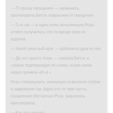
— П-прошу прощения, — запинаясь,
проговорила Бетси, покраснев от смущения.
— О-о-ох! — в один голос воскликнули Розы,
отчего получилось что-то вроде хора из
вздохов.
— Какой ужасный шум, — добавила одна из них.
— Да это просто Хенк, — сказала Бетси, и,
словно подтверждая ее слова, ослик снова
издал громкое «И-а! «.
Розы отвернулись, насколько позволяли стебли,
и задрожали так, будто кто-то тряс кусты.
Грациозная Мускатная Роза, задыхаясь,
проговорила:
— Как это ужасно!