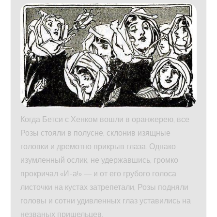
Когда Бетси с Хенком вошли в оранжерею, все
Розы стояли в полусне, склонив изящные
головки и дремотно прикрыв глаза. Однако
изумленный ослик, не удержавшись, громко
прокричал «И-а!» — и от его грубого голоса
листочки на кустах затрепетали, Розы подняли
головы и сотни удивленных глаз уставились на
незваных пришельцев.