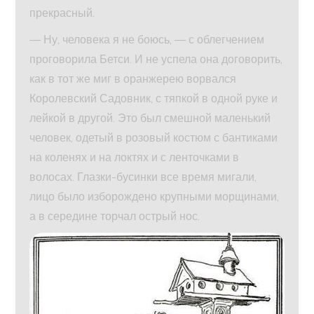
прекрасный.
— Ну, человека я не боюсь, — с облегчением
проговорила Бетси. И не успела она договорить,
как в тот же миг в оранжерею ворвался
Королевский Садовник, с тяпкой в одной руке и
лейкой в другой. Это был смешной маленький
человек, одетый в розовый костюм с бантиками
на коленях и на локтях и с ленточками в
волосах. Глазки-бусинки все время мигали,
лицо было изборождено крупными морщинами,
а в середине торчал острый нос.