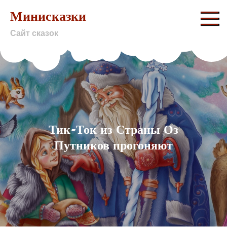
Skip
Минисказки
to
Сайт сказок
content
Тик-Ток из Страны Оз
Путников прогоняют