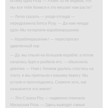
ослику одна Роза. — Разве ты не видишь, что
мы все тебя боимся и это мешает нам расти?
— Легко сказать — уходи отсюда! —
передразнила Бетси Розу. — Да нам некуда
идти. Мы потерпели кораблекрушение.
— Кораблекрушение? — переспросил
удивленный хор.
— Да, мы плыли на большом корабле, а потом
началась буря и разбила его, — объяснила
девочка. — Нам с Хенком удалось спастись на
плоту, и мы приплыли к вашему берегу. Мы
устали и проголодались. Скажите хоть, как
называется эта земля?
— Это Страна Роз, — надменно отвечала
Мускусная Роза. — Здесь выводят самые