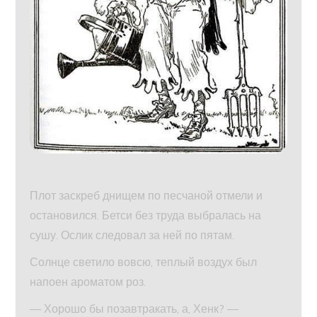
Плот заскреб днищем по песчаной отмели и
остановился. Бетси без труда выбралась на
сушу. Ослик следовал за ней по пятам.
Солнце светило вовсю, теплый воздух был
напоен ароматом роз.
— Хорошо бы позавтракать, а, Хенк? —