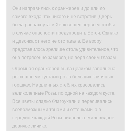
Они направились к оранжерее и дошли до
самого входа, так никого и не встретив. Дверь
была распахнута, и Хенк вошел первым, чтобы
в случае опасности предупредить Бетси. Однако
и девочка от него не отставала. Ее взору
представилось зрелище столь удивительное, что
она потрясенно замерла, не веря своим глазам.
Огромная оранжерея была целиком заполнена
роскошными кустами роз в больших глиняных
горшках. На длинных стеблях красовались
великолепные Розы, по одной на каждом кусте.
Все цветы сладко благоухали и переливались
всевозможными тонами и оттенками, а в
середине каждой Розы виднелось миловидное
девичье личико.