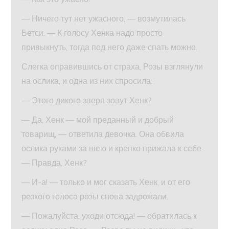
— Ничего тут нет ужасного, — возмутилась
Бетси. — К голосу Хенка надо просто
привыкнуть, тогда под него даже спать можно.
Слегка оправившись от страха, Розы взглянули
на ослика, и одна из них спросила:
— Этого дикого зверя зовут Хенк?
— Да, Хенк — мой преданный и добрый
товарищ, — ответила девочка. Она обвила
ослика руками за шею и крепко прижала к себе.
— Правда, Хенк?
— И-а! — только и мог сказать Хенк, и от его
резкого голоса розы снова задрожали.
— Пожалуйста, уходи отсюда! — обратилась к