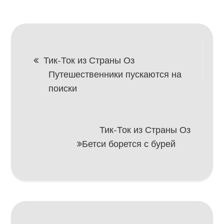
Навигация
Тик-Ток из Страны Оз
Путешественники пускаются на
по
поиски
записям
Тик-Ток из Страны Оз
Бетси борется с бурей