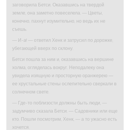
заговорила Бетси. Оказавшись на твердой
земле, она заметно повеселела. — Цветы,
конечно, пахнут изумительно, но ведь их не
съешь.
— И-а! — ответил Хенк и затрусил по дорожке,
убегающей вверх по склону.
Бетси пошла за ним и, оказавшись на вершине
холма, огляделась вокруг. Неподалеку она
увидела изящную и просторную оранжерею —
ее хрустальные стены ослепительно сверкали в
солнечном свете.
— Где-то поблизости должны быть люди, —
задумчиво сказала Бетси. — Садовники или еще
кто. Пошли посмотрим, Хенк, — а то ужасно есть
хочется.