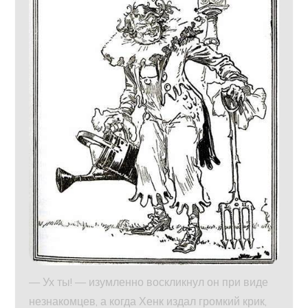
— Ух ты! — изумленно воскликнул он при виде
незнакомцев, а когда Хенк издал громкий крик,