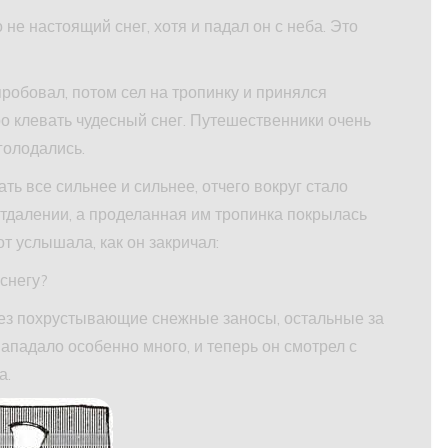
не настоящий снег, хотя и падал он с неба. Это
робовал, потом сел на тропинку и принялся
о клевать чудесный снег. Путешественники очень
голодались.
ь все сильнее и сильнее, отчего вокруг стало
отдалении, а проделанная им тропинка покрылась
т услышала, как он закричал:
 снегу?
рез похрустывающие снежные заносы, остальные за
нападало особенно много, и теперь он смотрел с
а.