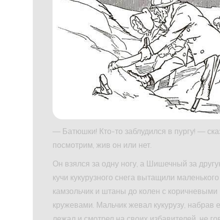
— Батюшки! Кто-то заблудился в пургу! — ск
посмотрим, жив он или нет.
Он взялся за одну ногу, а Шишечный за другу
кучи кукурузного снега вытащили маленького
камзольчик и штаны до колен с коричневыми 
кружевами. Мальчик жевал кукурузу, набрав 
лежал и смотрел на своих избавителей, не гов