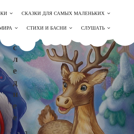
ЗКИ
СКАЗКИ ДЛЯ САМЫХ МАЛЕНЬКИХ
П
МИРА
СТИХИ И БАСНИ
СЛУШАТЬ
О
С
Л
Е
Д
Н
Е
Е
З