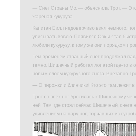
— Снег Страны Мо, — объяснила Трот. — Это 
жареная кукуруза.
Капитан Билл недоверчиво взял немного, поп
уписывать вовсю. Появился Орк и стал быстр
любили кукурузу, к тому же они порядком про
Тем временем странный снег продолжал падат
темно. Шишечный работал лопатой где-то в 
новым слоем кукурузного снега. Внезапно Тро
— О пирожки и блинчики! Кто это там лежит в
Трот со всех ног бросилась к Шишечному че
ней. Там, где стоял сейчас Шишечный, снега 
удивлением на пару ног, торчавших из сугроб