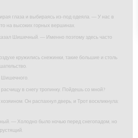
рая глаза и выбираясь из-под одеяла. — У нас в
что на высоких горных вершинах.
казал Шишечный. — Именно поэтому здесь часто
воздухе кружились снежинки, такие большие и столь
шательство.
а Шишечного.
 расчищу в снегу тропинку. Пойдешь со мной?
хозяином. Он распахнул дверь, и Трот воскликнула:
ный. — Холодно было ночью перед снегопадом, но
хрустящий.