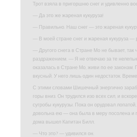
Трот взяла в пригоршню снег и удивленно во
— Да это же жареная кукуруза!
— Правильно. Наш снег — это жареная кукуру
— В моей стране снег и жареная кукуруза —
— Другого снега в Стране Мо не бывает, так
раздражением. — Я не отвечаю за те нелепые 
оказалась в Стране Мо, живи по ее законам.
вкусный. У него лишь один недостаток. Врем
С этими словами Шишечный энергично зараб
горы вниз. Он трудился изо всех сил, и вск
сугробы кукурузы. Пока он орудовал лопатой,
довольна ею — она была в меру посолена и п
дома вышел Капитан Билл.
— Что это? — удивился он.