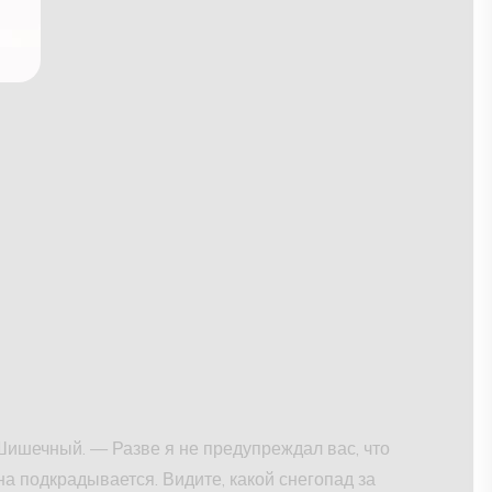
ишечный. — Разве я не предупреждал вас, что
на подкрадывается. Видите, какой снегопад за