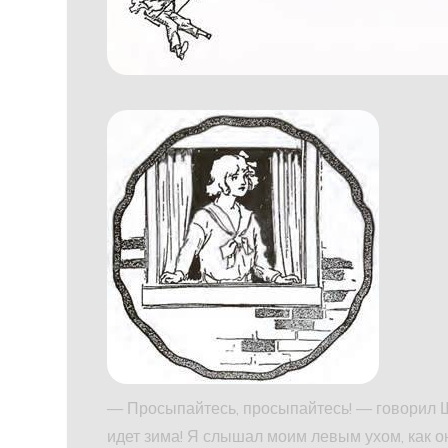
— Просыпайтесь, просыпайтесь! — говорил Ш
идет зима! Я слышал моим левым ухом, как о