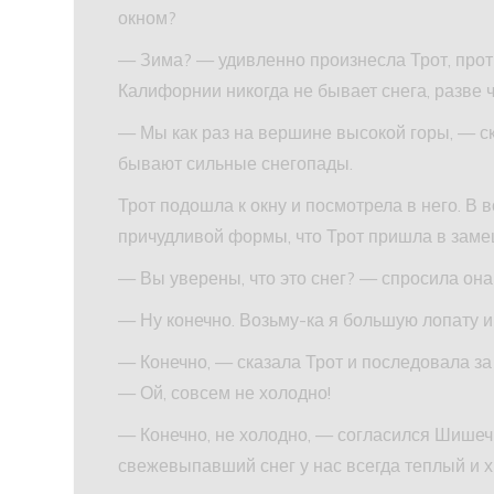
окном?
— Зима? — удивленно произнесла Трот, проти
Калифорнии никогда не бывает снега, разве 
— Мы как раз на вершине высокой горы, — с
бывают сильные снегопады.
Трот подошла к окну и посмотрела в него. В 
причудливой формы, что Трот пришла в заме
— Вы уверены, что это снег? — спросила он
— Ну конечно. Возьму-ка я большую лопату и
— Конечно, — сказала Трот и последовала за 
— Ой, совсем не холодно!
— Конечно, не холодно, — согласился Шишеч
свежевыпавший снег у нас всегда теплый и 