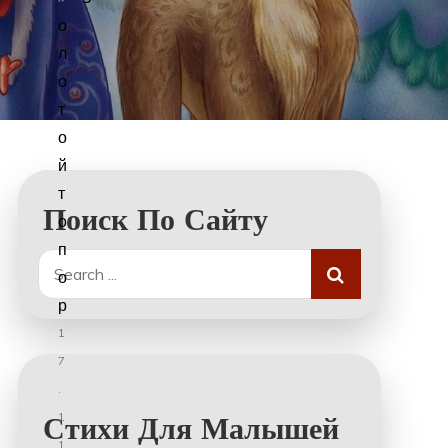
о
л
о
т
о
й
т
Поиск По Сайту
о
п
Search
о
for:
р
1
7
.
1
Стихи Для Малышей
1