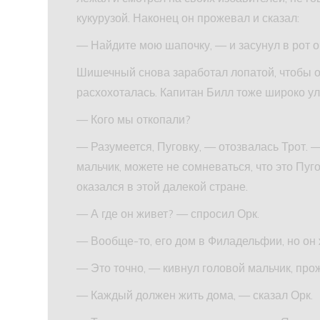
кукурузой. Наконец он прожевал и сказал:
— Найдите мою шапочку, — и засунул в рот 
Шишечный снова заработал лопатой, чтобы о
расхохоталась. Капитан Билл тоже широко ул
— Кого мы откопали?
— Разумеется, Пуговку, — отозвалась Трот. 
мальчик, можете не сомневаться, что это Пуго
оказался в этой далекой стране.
— А где он живет? — спросил Орк.
— Вообще-то, его дом в Филадельфии, но он ж
— Это точно, — кивнул головой мальчик, пр
— Каждый должен жить дома, — сказал Орк.