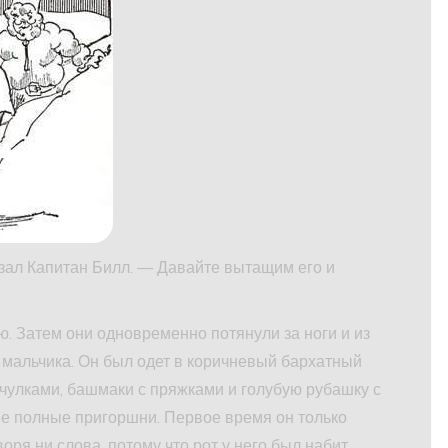
азал Капитан Билл. — Давайте вытащим его и
ю. Затем они одновременно потянули за ноги и из
 мальчика. Он был одет в коричневый бархатный
чулками, башмаки с пряжками и голубую рубашку с
ее полные пригоршни. Первое время он только
оря ни слова, потому что рот у него был набит