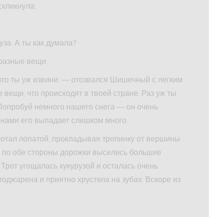
скликнула:
за. А ты как думала?
 разные вещи.
 что ты уж извини, — отозвался Шишечный с легким
вещи, что происходят в твоей стране. Раз уж ты
 Попробуй немного нашего снега — он очень
енами его выпадает слишком много.
отал лопатой, прокладывая тропинку от вершины
оре по обе стороны дорожки высились большие
 Трот угощалась кукурузой и осталась очень
оджарена и приятно хрустела на зубах. Вскоре из