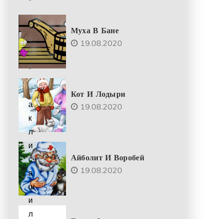
.
2
Муха В Бане
0
19.08.2020
2
5
К
Кот И Лодыри
а
19.08.2020
к
л
и
Айболит И Воробей
с
19.08.2020
а
ш
и
л