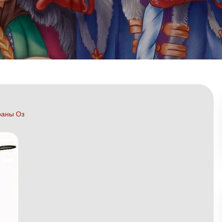
раны Оз