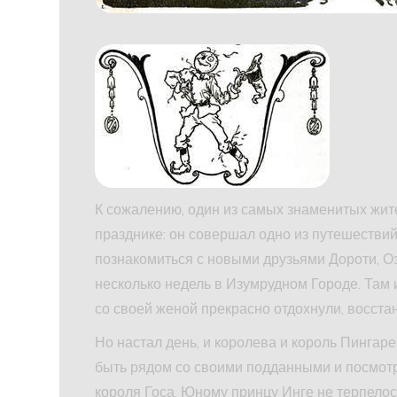
К сожалению, один из самых знаменитых жит
празднике: он совершал одно из путешествий
познакомиться с новыми друзьями Дороти, О
несколько недель в Изумрудном Городе. Там 
со своей женой прекрасно отдохнули, восста
Но настал день, и королева и король Пингар
быть рядом со своими подданными и посмотре
короля Госа. Юному принцу Инге не терпелос