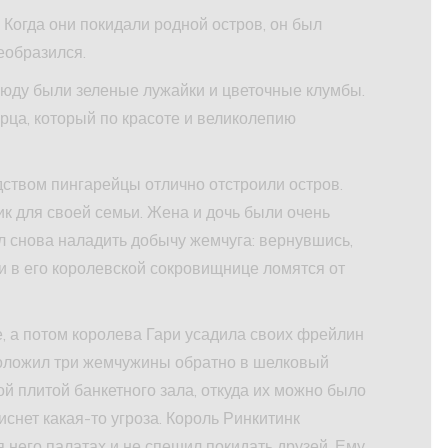
Когда они покидали родной остров, он был
еобразился.
юду были зеленые лужайки и цветочные клумбы.
рца, который по красоте и великолепию
дством пингарейцы отлично отстроили остров.
к для своей семьи. Жена и дочь были очень
л снова наладить добычу жемчуга: вернувшись,
ки в его королевской сокровищнице ломятся от
, а потом королева Гари усадила своих фрейлин
положил три жемчужины обратно в шелковый
ой плитой банкетного зала, откуда их можно было
иснет какая-то угроза. Король Ринкитинк
 него палатах и не спешил покидать друзей. Ему