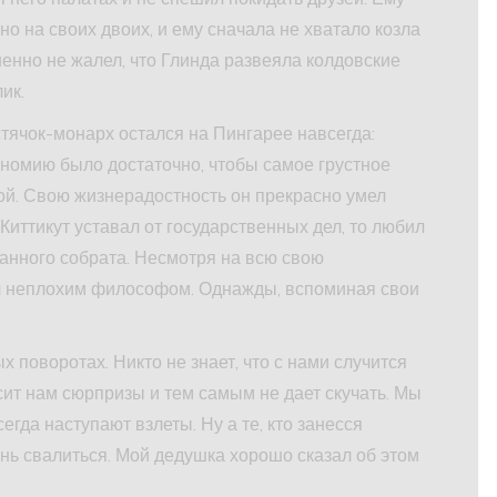
о на своих двоих, и ему сначала не хватало козла
шенно не жалел, что Глинда развеяла колдовские
ик.
стячок-монарх остался на Пингарее навсегда:
ономию было достаточно, чтобы самое грустное
й. Свою жизнерадостность он прекрасно умел
 Киттикут уставал от государственных дел, то любил
ванного собрата. Несмотря на всю свою
ыл неплохим философом. Однажды, вспоминая свои
поворотах. Никто не знает, что с нами случится
ит нам сюрпризы и тем самым не дает скучать. Мы
гда наступают взлеты. Ну а те, кто занесся
нь свалиться. Мой дедушка хорошо сказал об этом