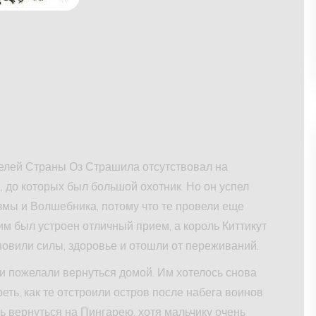
елей Страны Оз Страшила отсутствовал на
, до которых был большой охотник. Но он успел
змы и Волшебника, потому что те провели еще
им был устроен отличный прием, а король Киттикут
новили силы, здоровье и отошли от переживаний.
еи пожелали вернуться домой. Им хотелось снова
ть, как те отстроили остров после набега воинов
ь вернуться на Пингарею, хотя мальчику очень