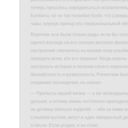
теперь пришлось передвигаться исключительн
Билбила, но он так полюбил Бобо, что совер
чары, вернув принцу его первоначальный обл
Впрочем, все были только рады, если бы тол
одного взгляда на его полную веселую физи
настроение сменилось на вашем лице улыбко
передать всем, кто его окружал. Когда король
послушать истории и песенки своего короно
беззаботность и развеселость, Ринкитинк б
недавние похождения, он сказал:
— Прелесть нашей жизни — в ее неожиданных 
дальше, а потому жизнь постоянно преподнос
не должны бояться падений — ибо за ними все
слишком высоко, могут в один прекрасный де
в песне. Если угодно, я ее спою.