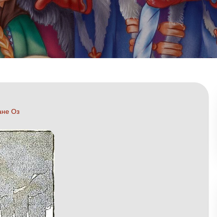
ане Оз