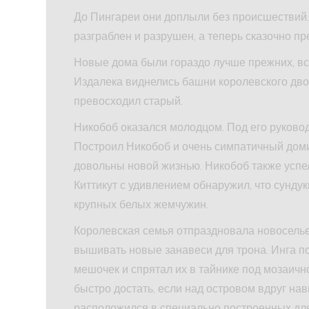
До Пингареи они доплыли без происшествий. 
разграблен и разрушен, а теперь сказочно пр
Новые дома были гораздо лучше прежних, вс
Издалека виднелись башни королевского дво
превосходил старый.
Никобоб оказался молодцом. Под его руково
Построил Никобоб и очень симпатичный доми
довольны новой жизнью. Никобоб также успе
Киттикут с удивлением обнаружил, что сунду
крупных белых жемчужин.
Королевская семья отпраздновала новоселье
вышивать новые занавеси для трона. Инга 
мешочек и спрятал их в тайнике под мозаичн
быстро достать, если над островом вдруг нав
расположился в специально построенных для