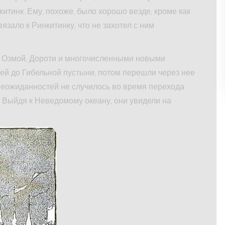
итинк. Ему, похоже, было хорошо везде, кроме как
язало к Ринкитинку, что не захотел с ним
с Озмой, Дороти и многочисленными новыми
ней до Гибельной пустыни, потом перешли через нее
неожиданностей не случилось во время перехода
. Выйдя к Неведомому океану, они увидели на