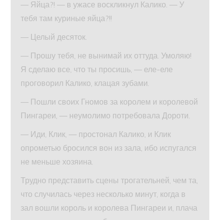
— Яйца?! — в ужасе воскликнул Калико. — У
тебя там куриные яйца?!!
— Целый десяток.
— Прошу тебя, не вынимай их оттуда. Умоляю!
Я сделаю все, что ты просишь, — еле-еле
проговорил Калико, клацая зубами.
— Пошли своих Гномов за королем и королевой
Пингареи, — неумолимо потребовала Дороти.
— Иди, Клик, — простонал Калико, и Клик
опрометью бросился вон из зала, ибо испугался
не меньше хозяина.
Трудно представить сцены трогательней, чем та,
что случилась через несколько минут, когда в
зал вошли король и королева Пингареи и, плача