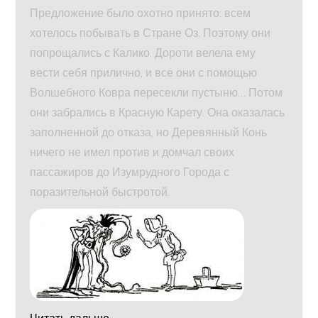
Предложение было охотно принято: всем
хотелось побывать в Стране Оз. Поэтому они
попрощались с Калико. Дороти велела ему
вести себя прилично, и все они с помощью
Волшебного Ковра пересекли пустыню… Потом
они забрались в Красную Карету. Она оказалась
заполненной до отказа, но Деревянный Конь
ничего не имел против и домчал своих
пассажиров до Изумрудного Города с
поразительной быстротой.
Читать дальше