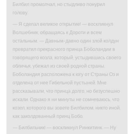
Билбил промолчал, но стыдливо понурил
голову.
— Я сделал великое открытие! — воскликнул
Волшебник, обращаясь к Дороти и всем
остальным. — Давным-давно один злой колдун
превратил прекрасного принца Боболандии в
говорящего козла, который, устыдившись своего
обличья, убежал из своей родной страны.
Боболандия расположена к югу от Страны Оз и
отделена от нее Гибельной пустыней. Мне
рассказывали, что принца долго, но безуспешно
искали. Однако я ни минуты не сомневаюсь, что
козел, которого вы зовете Билбилом, никто иной,
как заколдованный принц Бобо.
— Билбильчик! — воскликнул Ринкитинк. — Ну