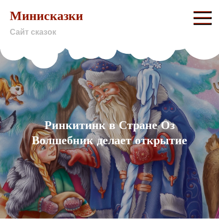
Skip
Минисказки
to
Сайт сказок
content
Ринкитинк в Стране Оз
Волшебник делает открытие