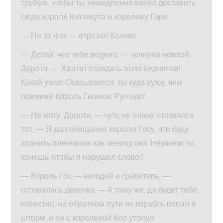
требую, чтобы ты немедленно велел доставить
сюда короля Киттикута и королеву Гари.
— Ни за что! — отрезал Калико.
— Делай, что тебе ведено, — топнула ножкой
Дороти. — Хватит страдать этим беднягам!
Какой ужас! Оказывается, ты куда хуже, чем
прежний Король Гномов, Руггедо!
— Не могу, Дороти, — чуть не плача отозвался
тот. — Я дал обещание королю Госу, что буду
хранить пленников как зеницу ока. Неужели ты
хочешь, чтобы я нарушил слово?
— Король Гос — негодяй и грабитель, —
отозвалась девочка. — К тому же, да будет тебе
известно, на обратном пути их корабль попал в
шторм, и он с королевой Кор утонул.