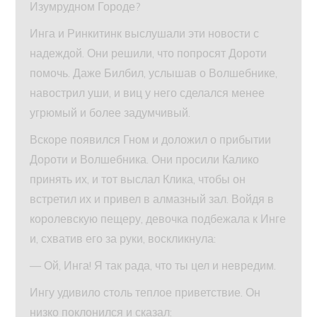
Изумрудном Городе?
Инга и Ринкитинк выслушали эти новости с
надеждой. Они решили, что попросят Дороти
помочь. Даже Билбил, услышав о Волшебнике,
навострил уши, и виц у него сделался менее
угрюмый и более задумчивый.
Вскоре появился Гном и доложил о прибытии
Дороти и Волшебника. Они просили Калико
принять их, и тот выслал Клика, чтобы он
встретил их и привел в алмазный зал. Войдя в
королевскую пещеру, девочка подбежала к Инге
и, схватив его за руки, воскликнула:
— Ой, Инга! Я так рада, что ты цел и невредим.
Ингу удивило столь теплое приветствие. Он
низко поклонился и сказал: