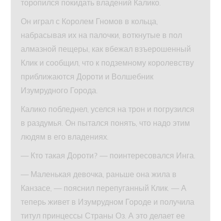
торопился покидать владений Калико.
Он играл с Королем Гномов в кольца,
набрасывая их на палочки, воткнутые в пол
алмазной пещеры, как вбежал взъерошенный
Клик и сообщил, что к подземному королевству
приближаются Дороти и Волшебник
Изумрудного Города.
Калико побледнел, уселся на трон и погрузился
в раздумья. Он пытался понять, что надо этим
людям в его владениях.
— Кто такая Дороти? — поинтересовался Инга.
— Маленькая девочка, раньше она жила в
Канзасе, — пояснил перепуганный Клик. — А
теперь живет в Изумрудном Городе и получила
титул принцессы Страны Оз. А это делает ее