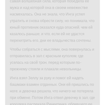
самая волшебная сила, которая победила ее
мужа и над которой она в своем невежестве
насмехалась. Она не знала, что Инга успел
утратить и снова обрести силу, но понимала, что
юный противник оказался куда опасней, чем ей
казалось раньше, и что, если ей не удастся
перехитрить его, дни ее владычества сочтены.
Чтобы собраться с мыслями, она повернулась и
отправилась в зал с красным куполом, где
уселась на свой трон, перед которым по-
прежнему стояли и плакали невольницы.
Инга взял Зеллу за руку и помог ей надеть
башмаки взамен отданных. Они ей пришлись по
ноге, и девочка решила, что ничего не потеряла
при обмене. Потом Инга отвел девочку в зал, где
королева распекала Ринкитинка, облившего ее