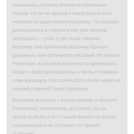
обмахивать госпожу веером из павлиньих
перьев. Но он не привык к такой работе и по
неловкости задел веером королеву. Та страшно
рассердилась и отвесила ему две звонкие
затрещины — рука у нее была тяжелая.
Впрочем, они причинили мальчику больше
душевных, чем физических терзаний. Но король
Ринкитинк, выполняя обязанности дворецкого,
вошел с кофе для королевы и так был поражен
этим зрелищем, что споткнулся и вылил кофе на
лучший утренний халат королевы.
Королева вскочила с жутким криком, и бедняге
Ринкитинку, несомненно, досталось бы на
орехи, если бы в этот самый момент не вошел
надсмотрщик и не сообщил, что привел
ослушниц.