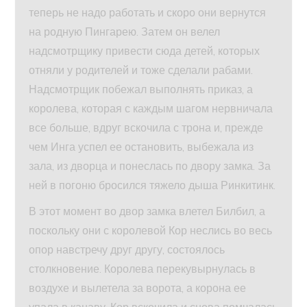
теперь не надо работать и скоро они вернутся
на родную Пингарею. Затем он велел
надсмотрщику привести сюда детей, которых
отняли у родителей и тоже сделали рабами.
Надсмотрщик побежал выполнять приказ, а
королева, которая с каждым шагом нервничала
все больше, вдруг вскочила с трона и, прежде
чем Инга успел ее остановить, выбежала из
зала, из дворца и понеслась по двору замка. За
ней в погоню бросился тяжело дыша Ринкитинк.
В этот момент во двор замка влетел Билбил, а
поскольку они с королевой Кор неслись во весь
опор навстречу друг другу, состоялось
столкновение. Королева перекувырнулась в
воздухе и вылетела за ворота, а корона ее