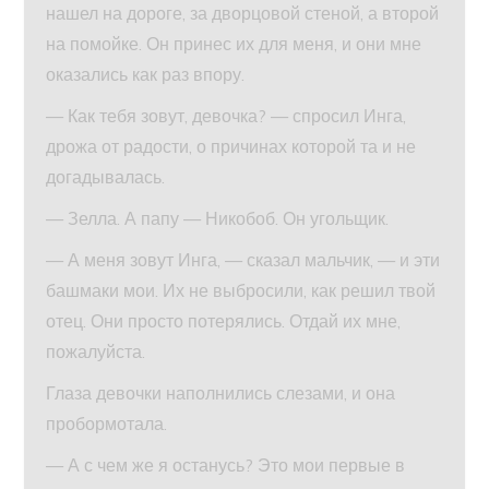
нашел на дороге, за дворцовой стеной, а второй
на помойке. Он принес их для меня, и они мне
оказались как раз впору.
— Как тебя зовут, девочка? — спросил Инга,
дрожа от радости, о причинах которой та и не
догадывалась.
— Зелла. А папу — Никобоб. Он угольщик.
— А меня зовут Инга, — сказал мальчик, — и эти
башмаки мои. Их не выбросили, как решил твой
отец. Они просто потерялись. Отдай их мне,
пожалуйста.
Глаза девочки наполнились слезами, и она
пробормотала.
— А с чем же я останусь? Это мои первые в