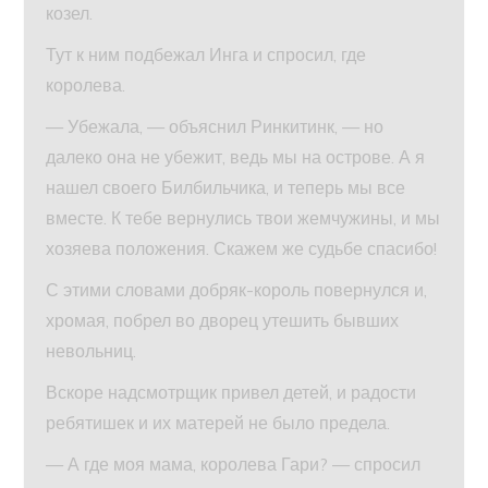
козел.
Тут к ним подбежал Инга и спросил, где
королева.
— Убежала, — объяснил Ринкитинк, — но
далеко она не убежит, ведь мы на острове. А я
нашел своего Билбильчика, и теперь мы все
вместе. К тебе вернулись твои жемчужины, и мы
хозяева положения. Скажем же судьбе спасибо!
С этими словами добряк-король повернулся и,
хромая, побрел во дворец утешить бывших
невольниц.
Вскоре надсмотрщик привел детей, и радости
ребятишек и их матерей не было предела.
— А где моя мама, королева Гари? — спросил