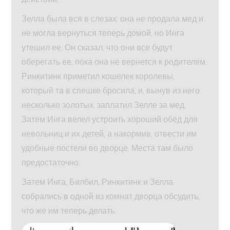
Зелла была вся в слезах: она не продала мед и
не могла вернуться теперь домой, но Инга
утешил ее. Он сказал, что они все будут
оберегать ее, пока она не вернется к родителям.
Ринкитинк приметил кошелек королевы,
который та в спешке бросила, и, вынув из него
несколько золотых, заплатил Зелле за мед.
Затем Инга велел устроить хороший обед для
невольниц и их детей, а накормив, отвести им
удобные постели во дворце. Места там было
предостаточно.
Затем Инга, Билбил, Ринкитинк и Зелла
собрались в одной из комнат дворца обсудить,
что же им теперь делать.