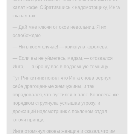
халат кофе. Обратившись к надсмотрщику, Инга
сказал так:
— Дай мне ключи от оков невольниц. Я их
освобождаю.
— Ни в коем случае! — крикнула королева.
— Если вы не уйметесь, мадам, — отозвался
Инга, — я брошу вас в подземную темницу.
Тут Ринкитинк понял, что Инга снова вернул
себе драгоценные жемчужины, и так
обрадовался, что пустился в пляс. Королева же
порядком струхнула, услышав угрозу, и
дрожащий надсмотрщик с поклоном отдал
ключи принцу.
Инга отомкнул оковы женщин и сказал, что им