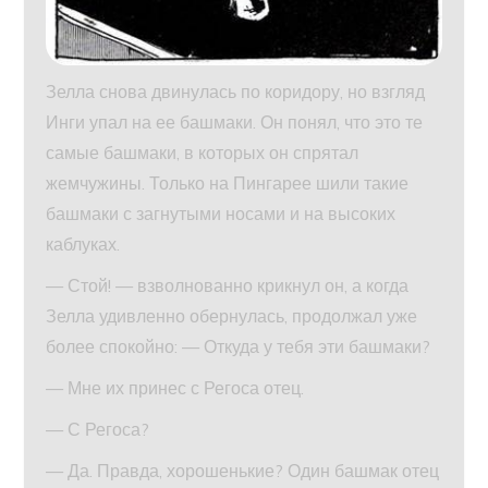
Зелла снова двинулась по коридору, но взгляд
Инги упал на ее башмаки. Он понял, что это те
самые башмаки, в которых он спрятал
жемчужины. Только на Пингарее шили такие
башмаки с загнутыми носами и на высоких
каблуках.
— Стой! — взволнованно крикнул он, а когда
Зелла удивленно обернулась, продолжал уже
более спокойно: — Откуда у тебя эти башмаки?
— Мне их принес с Регоса отец.
— С Регоса?
— Да. Правда, хорошенькие? Один башмак отец