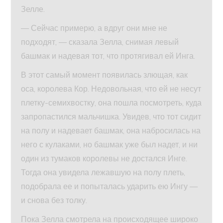
Зелле.
— Сейчас примерю, а вдруг они мне не
подходят, — сказала Зелла, снимая левый
башмак и надевая тот, что протягивал ей Инга.
В этот самый момент появилась злющая, как
оса, королева Кор. Недовольная, что ей не несут
плетку-семихвостку, она пошла посмотреть, куда
запропастился мальчишка. Увидев, что тот сидит
на полу и надевает башмак, она набросилась на
него с кулаками, но башмак уже был надет, и ни
один из тумаков королевы не достался Инге.
Тогда она увидела лежавшую на полу плеть,
подобрала ее и попыталась ударить ею Ингу —
и снова без толку.
Пока Зелла смотрела на происходящее широко