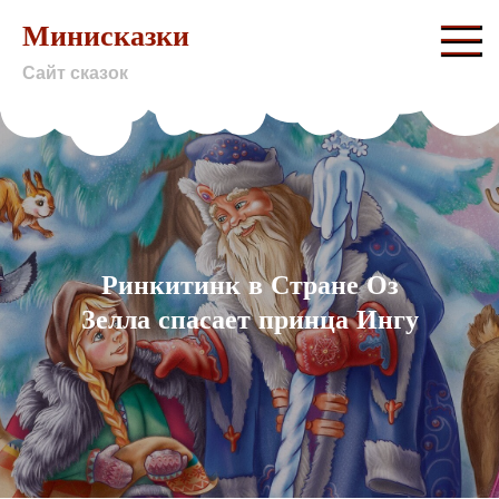
Skip
Минисказки
to
Сайт сказок
content
Ринкитинк в Стране Оз
Зелла спасает принца Ингу