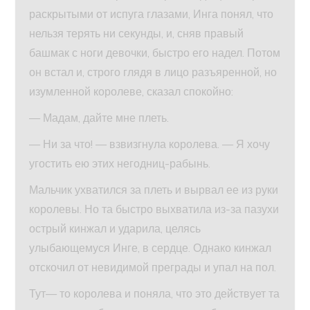
раскрытыми от испуга глазами, Инга понял, что
нельзя терять ни секунды, и, сняв правый
башмак с ноги девочки, быстро его надел. Потом
он встал и, строго глядя в лицо разъяренной, но
изумленной королеве, сказал спокойно:
— Мадам, дайте мне плеть.
— Ни за что! — взвизгнула королева. — Я хочу
угостить ею этих негодниц-рабынь.
Мальчик ухватился за плеть и вырвал ее из руки
королевы. Но та быстро выхватила из-за пазухи
острый кинжал и ударила, целясь
улыбающемуся Инге, в сердце. Однако кинжал
отскочил от невидимой преграды и упал на пол.
Тут— то королева и поняла, что это действует та