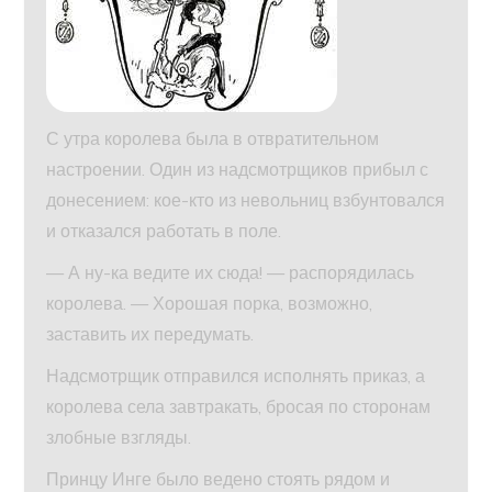
С утра королева была в отвратительном
настроении. Один из надсмотрщиков прибыл с
донесением: кое-кто из невольниц взбунтовался
и отказался работать в поле.
— А ну-ка ведите их сюда! — распорядилась
королева. — Хорошая порка, возможно,
заставить их передумать.
Надсмотрщик отправился исполнять приказ, а
королева села завтракать, бросая по сторонам
злобные взгляды.
Принцу Инге было ведено стоять рядом и