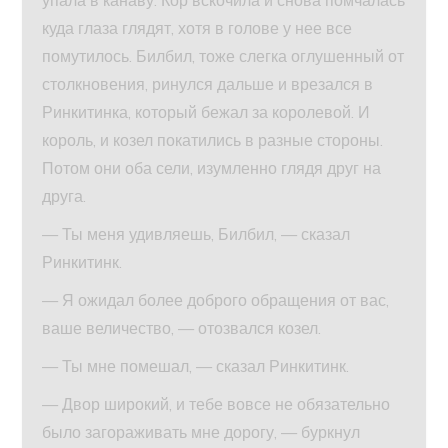
упала в канаву. Кор вскочила и снова помчалась
куда глаза глядят, хотя в голове у нее все
помутилось. Билбил, тоже слегка оглушенный от
столкновения, ринулся дальше и врезался в
Ринкитинка, который бежал за королевой. И
король, и козел покатились в разные стороны.
Потом они оба сели, изумленно глядя друг на
друга.
— Ты меня удивляешь, Билбил, — сказал
Ринкитинк.
— Я ожидал более доброго обращения от вас,
ваше величество, — отозвался козел.
— Ты мне помешал, — сказал Ринкитинк.
— Двор широкий, и тебе вовсе не обязательно
было загораживать мне дорогу, — буркнул