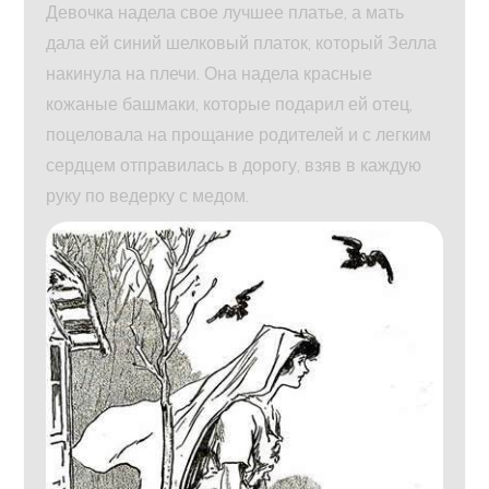
Девочка надела свое лучшее платье, а мать
дала ей синий шелковый платок, который Зелла
накинула на плечи. Она надела красные
кожаные башмаки, которые подарил ей отец,
поцеловала на прощание родителей и с легким
сердцем отправилась в дорогу, взяв в каждую
руку по ведерку с медом.