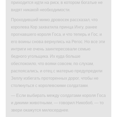
приходится идти на риск, в котором богатые не
видят никакой необходимости.
Проходивший мимо дровосек рассказал, что
королева Кор захватила принца Ингу, ранее
прогнавшего короля Госа, и что теперь и Гос, и
его воины снова вернулись на Регос. Но все эти
интриги не очень заинтересовали семью
бедного угольщика. Их куда больше
обеспокоило, что вояки совсем, по слухам,
распоясались, и отец с матерью предупредили
Зеллу избегать проторенных дорог, чтобы не
столкнуться с королевскими солдатами.
— Если выбирать между солдатами короля Госа
и дикими животными, — говорил Никобоб, — то
звери окажутся милосерднее.