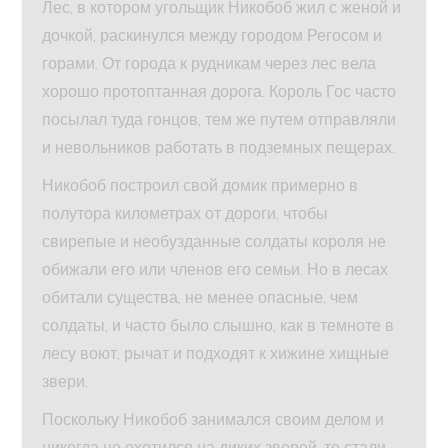
Лес, в котором угольщик Никобоб жил с женой и
дочкой, раскинулся между городом Регосом и
горами. От города к рудникам через лес вела
хорошо протоптанная дорога. Король Гос часто
посылал туда гонцов, тем же путем отправляли
и невольников работать в подземных пещерах.
Никобоб построил свой домик примерно в
полутора километрах от дороги, чтобы
свирепые и необузданные солдаты короля не
обижали его или членов его семьи. Но в лесах
обитали существа, не менее опасные, чем
солдаты, и часто было слышно, как в темноте в
лесу воют, рычат и подходят к хижине хищные
звери.
Поскольку Никобоб занимался своим делом и
никогда не охотился на диких зверей, те стали