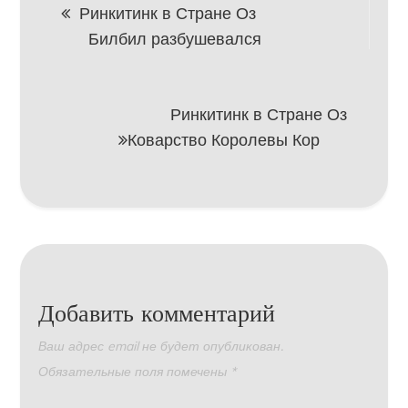
Навигация
Ринкитинк в Стране Оз
Билбил разбушевался
по
записям
Ринкитинк в Стране Оз
Коварство Королевы Кор
Добавить комментарий
Ваш адрес email не будет опубликован.
Обязательные поля помечены
*