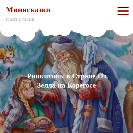
Skip
Минисказки
to
Сайт сказок
content
Ринкитинк в Стране Оз
Зелла на Корегосе