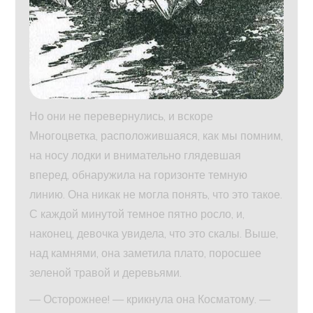
Но они не перевернулись, и вскоре
Многоцветка, расположившаяся, как мы помним,
на носу лодки и внимательно глядевшая
вперед, обнаружила на горизонте темную
линию. Она никак не могла понять, что это такое.
С каждой минутой темное пятно росло, и,
наконец, девочка увидела, что это скалы. Выше,
над камнями, она заметила плато, поросшее
зеленой травой и деревьями.
— Осторожнее! — крикнула она Косматому. —