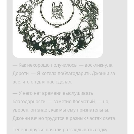
— Как нехорошо получилось! — воскликнула
Дороти. — Я хотела поблагодарить Джонни за
все, что он для нас сделал.
— У него нет времени выслушивать
благодарности, — заметил Косматый, — но,
уверен, он знает, как мы ему признательны.
Джонни вечно трудится в разных частях света.
Теперь друзья начали разглядывать лодку