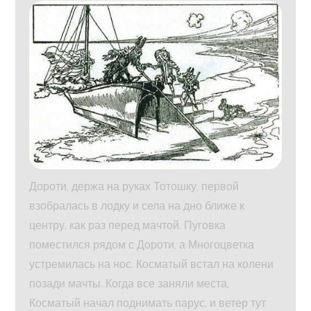
Дороти, держа на руках Тотошку, первой
взобралась в лодку и села на дно ближе к
центру, как раз перед мачтой. Пуговка
поместился рядом с Дороти, а Многоцветка
устремилась на нос. Косматый встал на колени
позади мачты. Когда все заняли места,
Косматый начал поднимать парус, и ветер тут