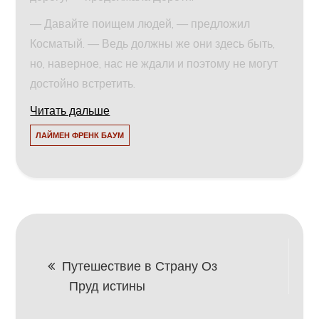
— Давайте поищем людей, — предложил
Косматый. — Ведь должны же они здесь быть,
но, наверное, нас не ждали и поэтому не могут
достойно встретить.
Читать дальше
ЛАЙМЕН ФРЕНК БАУМ
Навигация
Путешествие в Страну Оз
Пруд истины
по