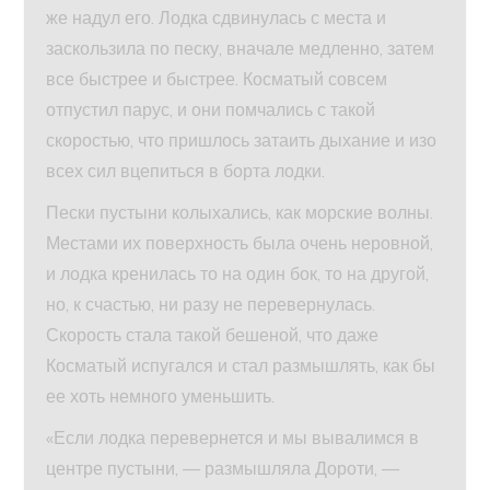
же надул его. Лодка сдвинулась с места и
заскользила по песку, вначале медленно, затем
все быстрее и быстрее. Косматый совсем
отпустил парус, и они помчались с такой
скоростью, что пришлось затаить дыхание и изо
всех сил вцепиться в борта лодки.
Пески пустыни колыхались, как морские волны.
Местами их поверхность была очень неровной,
и лодка кренилась то на один бок, то на другой,
но, к счастью, ни разу не перевернулась.
Скорость стала такой бешеной, что даже
Косматый испугался и стал размышлять, как бы
ее хоть немного уменьшить.
«Если лодка перевернется и мы вывалимся в
центре пустыни, — размышляла Дороти, —