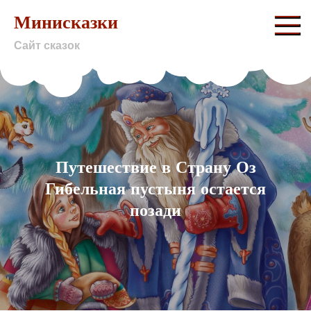
Skip
Минисказки
to
Сайт сказок
content
Путешествие в Страну Оз
Гибельная пустыня остается
позади