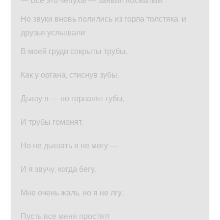
— Все это чепуха! — заявил Косматый.
Но звуки вновь полились из горла толстяка, и
друзья услышали:
В моей груди сокрыты трубы,
Как у органа; стиснув зубы,
Дышу я — но горланят губы,
И трубы гомонят.
Но не дышать я не могу —
И я звучу, когда бегу.
Мне очень жаль, но я не лгу.
Пусть все меня простят!