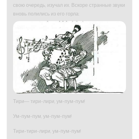
свою очередь, изучал их. Вскоре странные звуки
вновь полились из его горла:
Тири— тири-лири, ум-пум-пум!
Ум-пум-пум, ум-пум-пум!
Тири-тири-лири, ум-пум-пум!