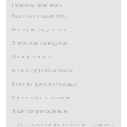
продолжал свою песню:
На шляпе не завязан бант,
Но я играю, как джаз-банд!
Я песнь пою, как воду пью,
Подобно соловью,
И мой аккорд согласьем горд,
В нем нет преступной фальши,
Мне нет забот с высоким до,
Я вмиг взбираюсь дальше.
— Я не совсем понимаю его песни, — заметила