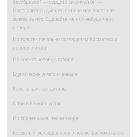
безобразие? — сердито закричал он. —
Постарайтесь дышать потише или поставьте
зажим на нос. Сделайте же что-нибудь, черт
побери!
Но толстяк печально поглядел на Косматого и
пропел в ответ:
Не солжет человек, говоря,
Будто песнь усмирит дикаря.
Коль ты дик, как дикарь,
Спой и в бубен ударь,
И исправишься, песни творя.
Косматый, услышав новую песню, расхохотался,