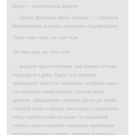
было! — воскликнула Дороти.
— Звучит довольно мило, правда? — спросила
Многоцветка, пытаясь танцевать под мелодию.
Тири-тири-лири, ум-пум-пум,
Ум-пум-пум, ум-пум-пум!
— звучало тем отчетливее, чем ближе путники
подходили к дому. Вдруг они увидели
маленького толстого человечка, который сидел
на скамейке перед входом. На нем была
красная, украшенная тесьмой куртка до талии,
голубой жилет и белые панталоны с нашитыми
сбоку золотистыми лентами. На плешивой
голове сидела надетая набекрень маленькая
круглая красная шапочка, которая держалась