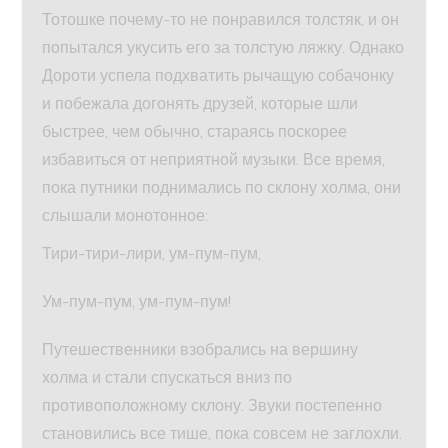
Тотошке почему-то не понравился толстяк, и он
попытался укусить его за толстую ляжку. Однако
Дороти успела подхватить рычащую собачонку
и побежала догонять друзей, которые шли
быстрее, чем обычно, стараясь поскорее
избавиться от неприятной музыки. Все время,
пока путники поднимались по склону холма, они
слышали монотонное:
Тири-тири-лири, ум-пум-пум,
Ум-пум-пум, ум-пум-пум!
Путешественники взобрались на вершину
холма и стали спускаться вниз по
противоположному склону. Звуки постепенно
становились все тише, пока совсем не заглохли.