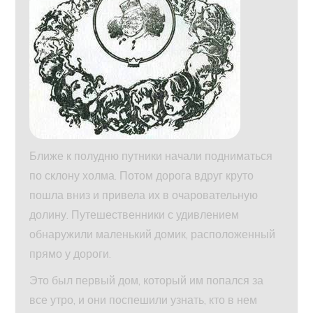
Ближе к полудню путники начали подниматься
по склону холма. Потом дорога вдруг круто
пошла вниз и привела их в очаровательную
долину. Путешественники с удивлением
обнаружили маленький домик, расположенный
прямо у дороги.
Это был первый дом, который им попался за
все утро, и они поспешили узнать, кто в нем