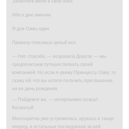
Захватите меня в свой обоз,
Ибо к дню именин
Я для Озмы один
Привезу плясовых целый воз.
— Нет, спасибо, — возразила Дороти, — мы
предпочитаем путешествовать своей
компанией. Но если я увижу Принцессу Озму, то
скажу ей, что вы хотите получить приглашение
на ее день рождения.
— Пойдемте же, — нетерпеливо позвал
Косматый.
Многоцветка уже устремилась, кружась в танце,
вперед, и остальные последовали за ней.