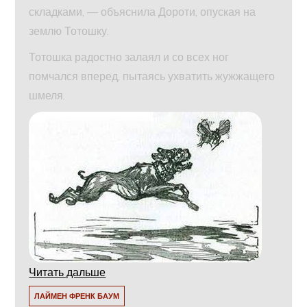
складками, — объяснила Дороти, опуская на
землю Тотошку.
Тотошка радостно залаял и со всех ног
помчался вперед, пытаясь ухватить жужжащего
шмеля.
Читать дальше
ЛАЙМЕН ФРЕНК БАУМ