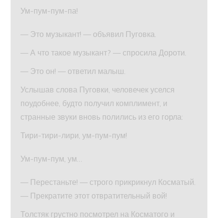
Ум-пум-пум-па!
— Это музыкант! — объявил Пуговка.
— А что такое музыкант? — спросила Дороти.
— Это он! — ответил малыш.
Услышав слова Пуговки, человечек уселся
поудобнее, будто получил комплимент, и
странные звуки вновь полились из его горла:
Тири-тири-лири, ум-пум-пум!
Ум-пум-пум, ум…
— Перестаньте! — строго прикрикнул Косматый.
— Прекратите этот отвратительный вой!
Толстяк грустно посмотрел на Косматого и