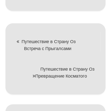
Навигация
Путешествие в Страну Оз
Встреча с Прыгалсами
по
записям
Путешествие в Страну Оз
Превращение Косматого