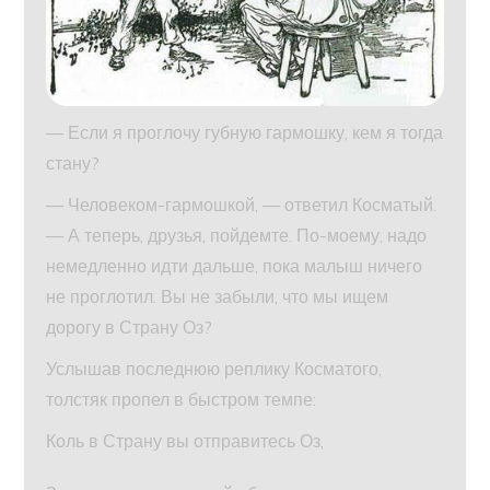
— Если я проглочу губную гармошку, кем я тогда
стану?
— Человеком-гармошкой, — ответил Косматый.
— А теперь, друзья, пойдемте. По-моему, надо
немедленно идти дальше, пока малыш ничего
не проглотил. Вы не забыли, что мы ищем
дорогу в Страну Оз?
Услышав последнюю реплику Косматого,
толстяк пропел в быстром темпе:
Коль в Страну вы отправитесь Оз,