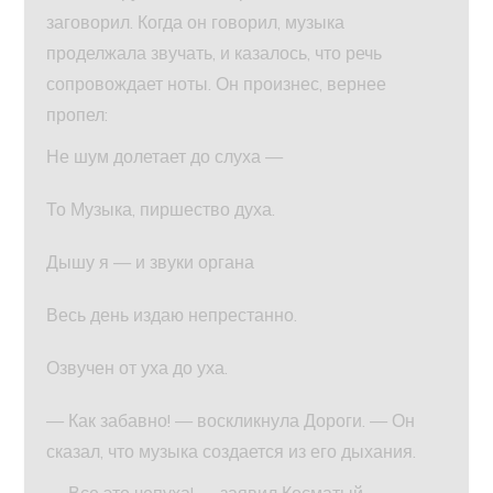
заговорил. Когда он говорил, музыка
проделжала звучать, и казалось, что речь
сопровождает ноты. Он произнес, вернее
пропел:
Не шум долетает до слуха —
То Музыка, пиршество духа.
Дышу я — и звуки органа
Весь день издаю непрестанно.
Озвучен от уха до уха.
— Как забавно! — воскликнула Дороги. — Он
сказал, что музыка создается из его дыхания.