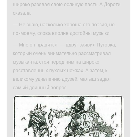
широко разевая свою ослиную пасть. А Дороти
сказала:
— Не знаю, насколько хороша его поэзия, но,
по-моему, слова вполне достойны музыки.
— Мне он нравится, — вдруг заявил Пуговка,
который очень внимательно рассматривал
музыканта, стоя перед ним на широко
расставленных пухлых ножках. А затем, к
великому удивлению друзей, малыш задал
самый длинный вопрос: