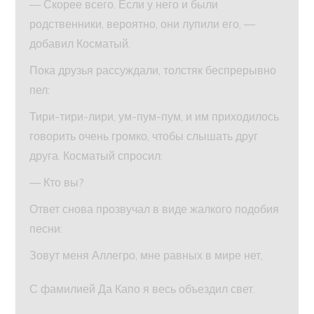
— Скорее всего. Если у него и были
родственники, вероятно, они лупили его, —
добавил Косматый.
Пока друзья рассуждали, толстяк беспрерывно
пел:
Тири-тири-лири, ум-пум-пум, и им приходилось
говорить очень громко, чтобы слышать друг
друга. Косматый спросил:
— Кто вы?
Ответ снова прозвучал в виде жалкого подобия
песни:
Зовут меня Аллегро, мне равных в мире нет,
С фамилией Да Капо я весь объездил свет.