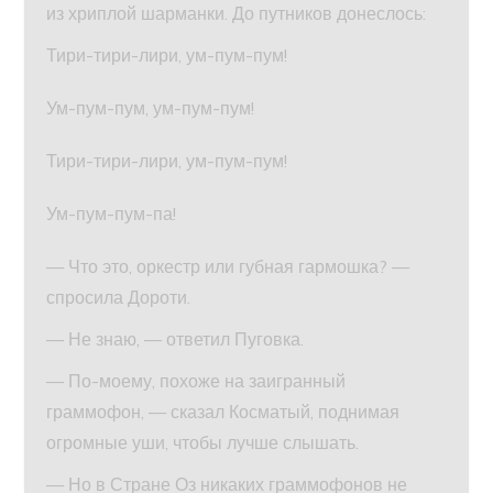
из хриплой шарманки. До путников донеслось:
Тири-тири-лири, ум-пум-пум!
Ум-пум-пум, ум-пум-пум!
Тири-тири-лири, ум-пум-пум!
Ум-пум-пум-па!
— Что это, оркестр или губная гармошка? —
спросила Дороти.
— Не знаю, — ответил Пуговка.
— По-моему, похоже на заигранный
граммофон, — сказал Косматый, поднимая
огромные уши, чтобы лучше слышать.
— Но в Стране Оз никаких граммофонов не