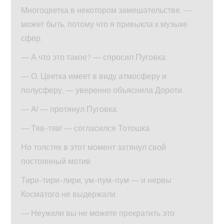
Многоцветка в некотором замешательстве, —
может быть, потому что я привыкла к музыке
сфер.
— А что это такое? — спросил Пуговка.
— О, Цветка имеет в виду атмосферу и
полусферу, — уверенно объяснила Дороти.
— А! — протянул Пуговка.
— Тяв-тяв! — согласился Тотошка.
Но толстяк в этот момент затянул свой
постоянный мотив:
Тири-тири-лири, ум-пум-пум — и нервы
Косматого не выдержали.
— Неужели вы не можете прекратить это