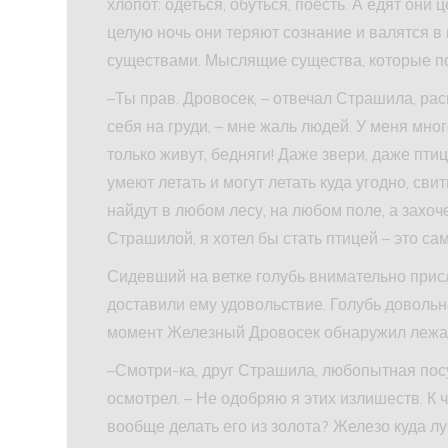
хлопот: одеться, обуться, поесть. А едят они
целую ночь они теряют сознание и валятся 
существами. Мыслящие существа, которые п
–Ты прав. Дровосек, – отвечал Страшила, р
себя на груди, – мне жаль людей. У меня мног
только живут, бедняги! Даже звери, даже пти
умеют летать и могут летать куда угодно, свит
найдут в любом лесу, на любом поле, а захоче
Страшилой, я хотел бы стать птицей – это с
Сидевший на ветке голубь внимательно прис
доставили ему удовольствие. Голубь довольно
момент Железный Дровосек обнаружил лежащ
–Смотри-ка, друг Страшила, любопытная посу
осмотрел. – Не одобряю я этих излишеств. К
вообще делать его из золота? Железо куда л