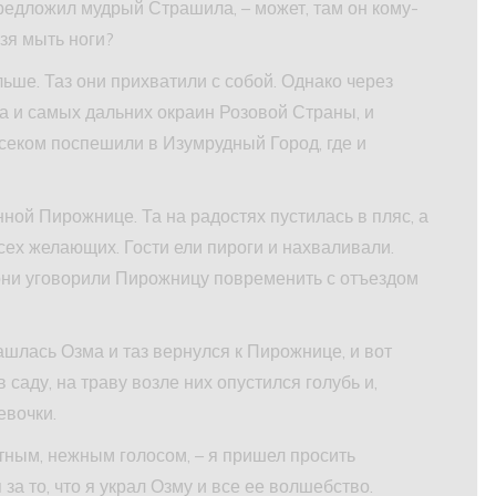
редложил мудрый Страшила, – может, там он кому-
ьзя мыть ноги?
ьше. Таз они прихватили с собой. Однако через
а и самых дальних окраин Розовой Страны, и
ком поспешили в Изумрудный Город, где и
ной Пирожнице. Та на радостях пустилась в пляс, а
сех желающих. Гости ели пироги и нахваливали.
 они уговорили Пирожницу повременить с отъездом
ашлась Озма и таз вернулся к Пирожнице, и вот
 саду, на траву возле них опустился голубь и,
евочки.
тным, нежным голосом, – я пришел просить
за то, что я украл Озму и все ее волшебство.