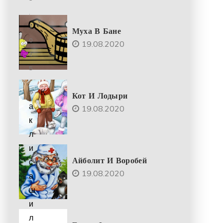
.
2
Муха В Бане
0
19.08.2020
2
5
К
Кот И Лодыри
а
19.08.2020
к
л
и
Айболит И Воробей
с
19.08.2020
а
ш
и
л