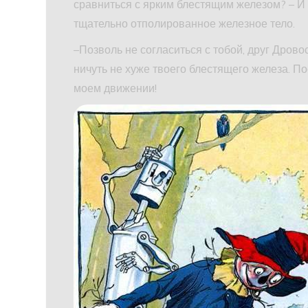
сравниться с ярким блестящим железом? – И 
тщательно отполированное железное тело.
–Позволь не согласиться с тобой, друг Дровос
ничуть не хуже твоего блестящего железа. По
моем движении!