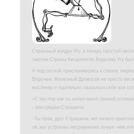
Страшный колдун Угу, а теперь простой лесно
закутке Страны Кводлингов. Бедному Угу был
А под сосной, прислонившись к стволу, мир
Впрочем, Железный Дровосек не просто бесед
масленку и тщательно смазывал себе все сус
–С тех пор как ты набил меня свежей соломо
– рассуждал Страшила.
–Ты прав, друг Страшила, нет ничего приятне
ли, мы устроены несравненно лучше, чем эти