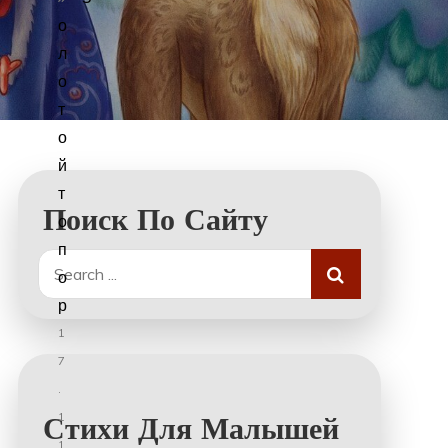
о
л
о
т
о
й
т
Поиск По Сайту
о
п
Search
о
for:
р
1
7
.
1
Стихи Для Малышей
1