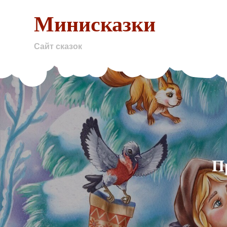
Skip
Минисказки
to
content
Сайт сказок
П