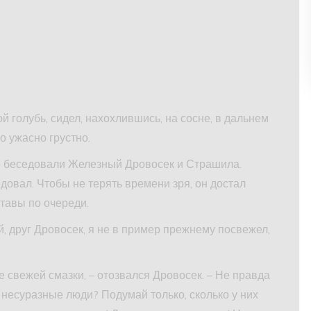
й голубь, сидел, нахохлившись, на сосне, в дальнем
о ужасно грустно.
но беседовали Железный Дровосек и Страшила.
овал. Чтобы не терять времени зря, он достал
тавы по очереди.
й, друг Дровосек, я не в пример прежнему посвежел,
е свежей смазки, – отозвался Дровосек. – Не правда
 несуразные люди? Подумай только, сколько у них