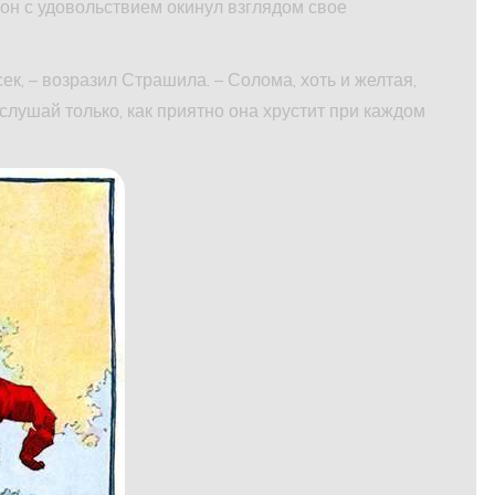
он с удовольствием окинул взглядом свое
ек, – возразил Страшила. – Солома, хоть и желтая,
слушай только, как приятно она хрустит при каждом