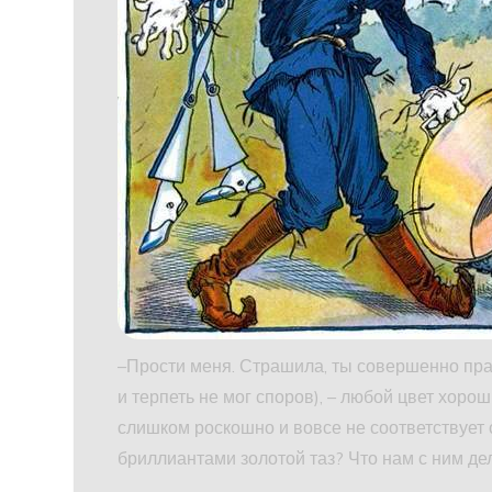
–Прости меня. Страшила, ты совершенно прав
и терпеть не мог споров), – любой цвет хорош
слишком роскошно и вовсе не соответствует
бриллиантами золотой таз? Что нам с ним де