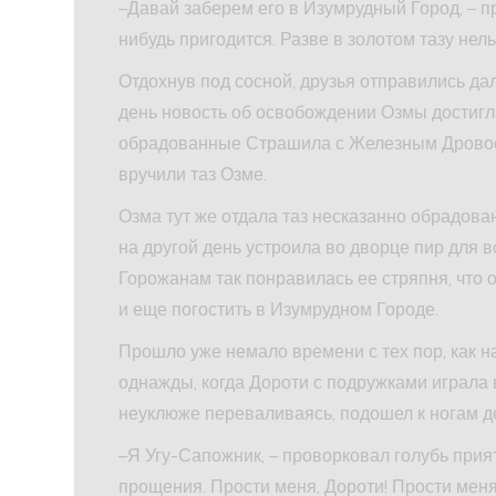
–Давай заберем его в Изумрудный Город, – п
нибудь пригодится. Разве в золотом тазу нел
Отдохнув под сосной, друзья отправились дал
день новость об освобождении Озмы достигл
обрадованные Страшила с Железным Дровосе
вручили таз Озме.
Озма тут же отдала таз несказанно обрадован
на другой день устроила во дворце пир для в
Горожанам так понравилась ее стряпня, что
и еще погостить в Изумрудном Городе.
Прошло уже немало времени с тех пор, как н
однажды, когда Дороти с подружками играла в
неуклюже переваливаясь, подошел к ногам д
–Я Угу-Сапожник, – проворковал голубь прия
прощения. Прости меня, Дороти! Прости меня 