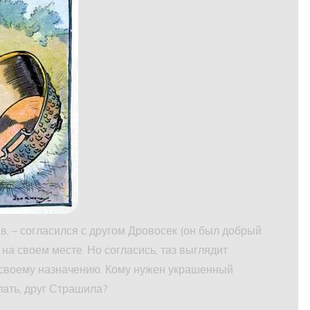
, – согласился с другом Дровосек (он был добрый
 на своем месте. Но согласись, таз выглядит
 своему назначению. Кому нужен украшенный
лать, друг Страшила?