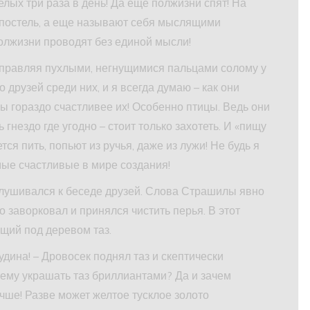
 целых три раза в день! Да еще полжизни спят! На
в постель, а еще называют себя мыслящими
олжизни проводят без единой мысли!
асправляя пухлыми, негнущимися пальцами солому у
о друзей среди них, и я всегда думаю – как они
цы гораздо счастливее их! Особенно птицы. Ведь они
ь гнездо где угодно – стоит только захотеть. И «пищу
тся пить, попьют из ручья, даже из лужи! Не будь я
амые счастливые в мире создания!
лушивался к беседе друзей. Слова Страшилы явно
 заворковал и принялся чистить перья. В этот
ий под деревом таз.
дина! – Дровосек поднял таз и скептически
 чему украшать таз бриллиантами? Да и зачем
учше! Разве может желтое тусклое золото