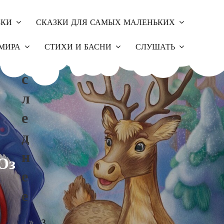
ЗКИ
СКАЗКИ ДЛЯ САМЫХ МАЛЕНЬКИХ
П
МИРА
СТИХИ И БАСНИ
СЛУШАТЬ
О
С
Л
Е
Д
Н
Оз
Е
Е
З