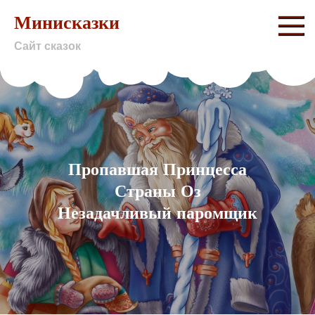
Skip
Минисказки
to
Сайт сказок
content
Пропавшая Принцесса
Страны Оз
Незадачливый паромщик