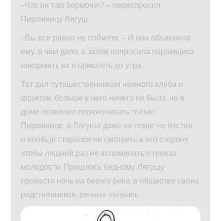
–Что он там бормочет? – переспросил
Пирожницу Лягуш.
–Вы все равно не поймете. – И она объяснила
ему, в чем дело, а затем попросила паромщика
накормить их и приютить до утра.
Тот дал путешественникам немного хлеба и
фруктов, больше у него ничего не было, но в
доме позволил переночевать только
Пирожнице, а Лягуша даже на порог не пустил,
и вообще старался не смотреть в его сторону,
чтобы лишний раз не вспоминать о грехах
молодости. Пришлось бедному Лягушу
провести ночь на берегу реки, в обществе своих
родственников, речных лягушек.