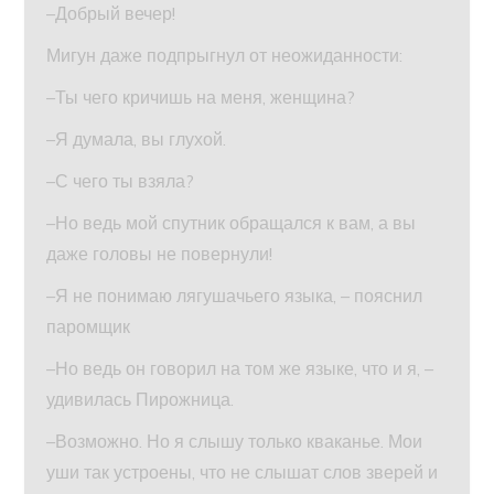
–Добрый вечер!
Мигун даже подпрыгнул от неожиданности:
–Ты чего кричишь на меня, женщина?
–Я думала, вы глухой.
–С чего ты взяла?
–Но ведь мой спутник обращался к вам, а вы
даже головы не повернули!
–Я не понимаю лягушачьего языка, – пояснил
паромщик
–Но ведь он говорил на том же языке, что и я, –
удивилась Пирожница.
–Возможно. Но я слышу только кваканье. Мои
уши так устроены, что не слышат слов зверей и