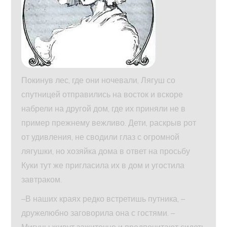
Покинув лес, где они ночевали, Лягуш со
спутницей отправились на восток и вскоре
набрели на другой дом, где их приняли не в
пример прежнему вежливо. Дети, раскрыв рот
от удивления, не сводили глаз с огромной
лягушки, но хозяйка дома в ответ на просьбу
Куки тут же пригласила их в дом и угостила
завтраком.
–В наших краях редко встретишь путника, –
дружелюбно заговорила она с гостями. –