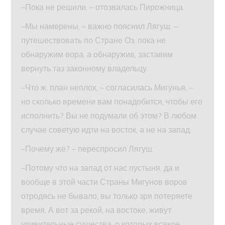
–Пока не решили, – отозвалась Пирожница.
–Мы намерены, – важно пояснил Лягуш, –
путешествовать по Стране Оз, пока не
обнаружим вора, а обнаружив, заставим
вернуть таз законному владельцу.
–Что ж, план неплох, – согласилась Мигунья, –
но сколько времени вам понадобится, чтобы его
исполнить? Вы не подумали об этом? В любом
случае советую идти на восток, а не на запад.
–Почему же? – переспросил Лягуш.
–Потому что на запад от нас пустыня, да и
вообще в этой части Страны Мигунов воров
отродясь не бывало, вы только зря потеряете
время. А вот за рекой, на востоке, живут
удивительные существа, о которых всякое