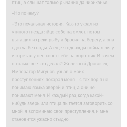
птиц, а слышат только рычание да чириканье.
–Но почему?
–Это печальная история. Как-то украл из
утиного гнезда яйцо себе на омлет, потом
вытащил из реки рыбу и бросил на берегу, а она
сдохла без воды. А еще я однажды поймал лису
и отрезал у нее хвост себе на воротник. И зачем
я только все это делал?! Железный Дровосек,
Император Мигунов, узнав о моих
преступлениях, покарал меня – с тех пор я не
понимаю языка зверей и птиц, а они не
понимают меня. И каждый раз, когда какой-
нибудь зверь или птица пытается заговорить со
мной, я вспоминаю свои преступления, и мне
становится ужасно стыдно.