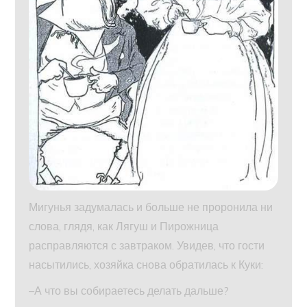
Мигунья задумалась и больше не проронила ни
слова, глядя, как Лягуш и Пирожница
расправляются с завтраком. Увидев, что гости
насытились, хозяйка снова обратилась к Куки:
–А что вы собираетесь делать дальше?