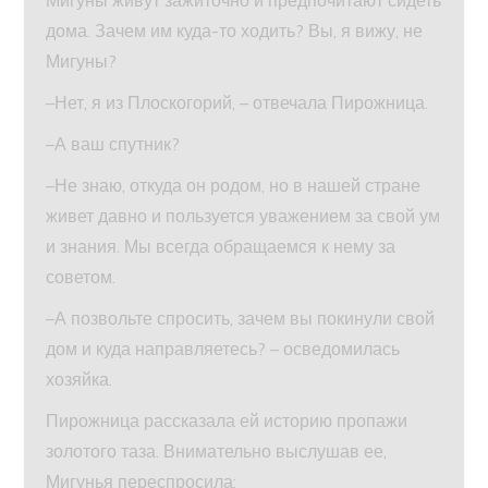
Мигуны живут зажиточно и предпочитают сидеть
дома. Зачем им куда-то ходить? Вы, я вижу, не
Мигуны?
–Нет, я из Плоскогорий, – отвечала Пирожница.
–А ваш спутник?
–Не знаю, откуда он родом, но в нашей стране
живет давно и пользуется уважением за свой ум
и знания. Мы всегда обращаемся к нему за
советом.
–А позвольте спросить, зачем вы покинули свой
дом и куда направляетесь? – осведомилась
хозяйка.
Пирожница рассказала ей историю пропажи
золотого таза. Внимательно выслушав ее,
Мигунья переспросила: