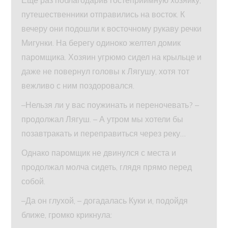
Еще раз поблагодарив гостеприимную хозяйку,
путешественники отправились на восток. К
вечеру они подошли к восточному рукаву речки
Мигунки. На берегу одиноко желтел домик
паромщика. Хозяин угрюмо сидел на крыльце и
даже не повернул головы к Лягушу, хотя тот
вежливо с ним поздоровался.
–Нельзя ли у вас поужинать и переночевать? –
продолжал Лягуш. – А утром мы хотели бы
позавтракать и переправиться через реку…
Однако паромщик не двинулся с места и
продолжал молча сидеть, глядя прямо перед
собой.
–Да он глухой, – догадалась Куки и, подойдя
ближе, громко крикнула: