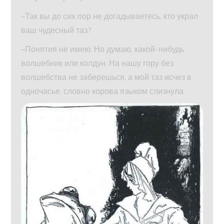
–Так вы до сих пор не догадываетесь, кто украл
ваш чудесный таз?
–Понятия не имею. Но думаю, какой-нибудь
волшебник или колдун. На нашу гору без
волшебства не заберешься, а мой таз исчез в
одночасье, словно корова языком слизнула.