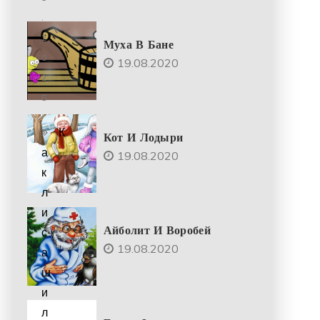
.
2
Муха В Бане
0
19.08.2020
2
5
К
Кот И Лодыри
а
19.08.2020
к
л
и
Айболит И Воробей
с
19.08.2020
а
ш
и
л