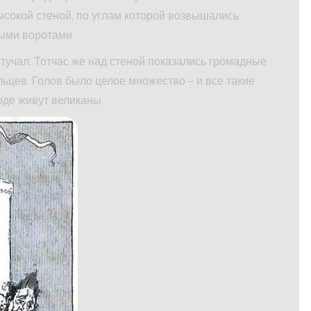
ысокой стеной, по углам которой возвышались
ыми воротами.
тучал. Тотчас же над стеной показались громадные
ьцев. Голов было целое множество – и все такие
оде живут великаны.