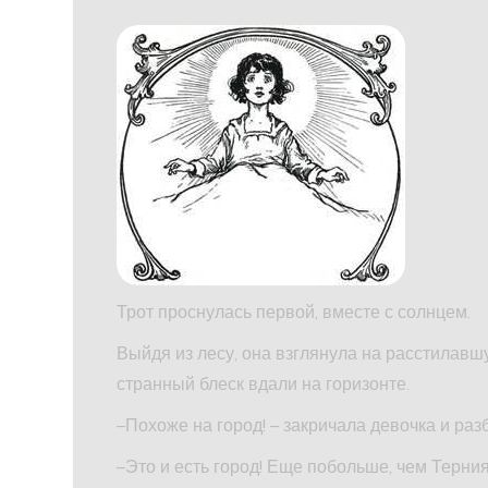
Трот проснулась первой, вместе с солнцем.
Выйдя из лесу, она взглянула на расстилавш
странный блеск вдали на горизонте.
–Похоже на город! – закричала девочка и раз
–Это и есть город! Еще побольше, чем Терния