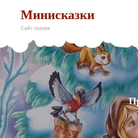
Skip
Минисказки
to
content
Сайт сказок
П