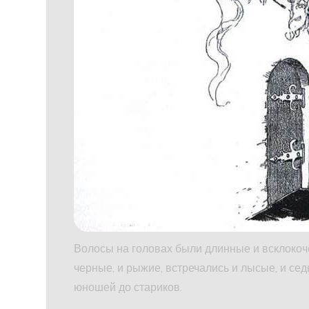
Волосы на головах были длинные и всклокоче
черные, и рыжие, встречались и лысые, и сед
юношей до стариков.