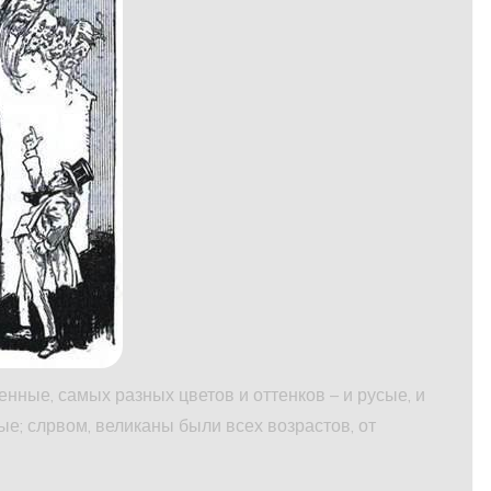
нные, самых разных цветов и оттенков – и русые, и
ые; слрвом, великаны были всех возрастов, от