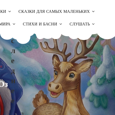
ЗКИ
СКАЗКИ ДЛЯ САМЫХ МАЛЕНЬКИХ
П
МИРА
СТИХИ И БАСНИ
СЛУШАТЬ
О
С
Л
Е
Д
Н
Оз
Е
Е
З