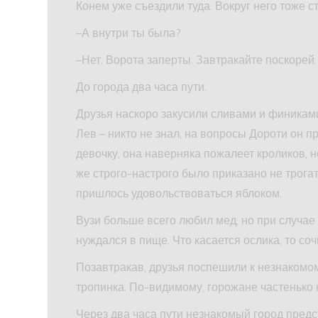
Конем уже съездили туда. Вокруг него тоже ст
–А внутри ты была?
–Нет. Ворота заперты. Завтракайте поскорей.
До города два часа пути.
Друзья наскоро закусили сливами и финиками
Лев – никто не знал, на вопросы Дороти он 
девочку, она наверняка пожалеет кроликов, н
же строго-настрого было приказано не трога
пришлось удовольствоваться яблоком.
Вузи больше всего любил мед, но при случае 
нуждался в пище. Что касается ослика, то со
Позавтракав, друзья поспешили к незнакомому
тропинка. По-видимому, горожане частенько
Через два часа пути незнакомый город пред