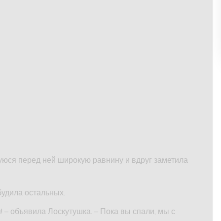
уюся перед ней широкую равнину и вдруг заметила
будила остальных.
! – объявила Лоскутушка. – Пока вы спали, мы с