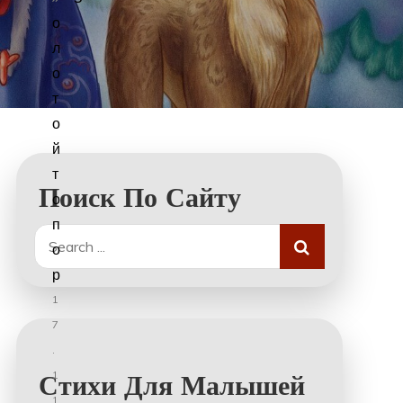
о
л
о
т
о
й
т
Поиск По Сайту
о
п
Search
о
for:
р
1
7
.
1
Стихи Для Малышей
1