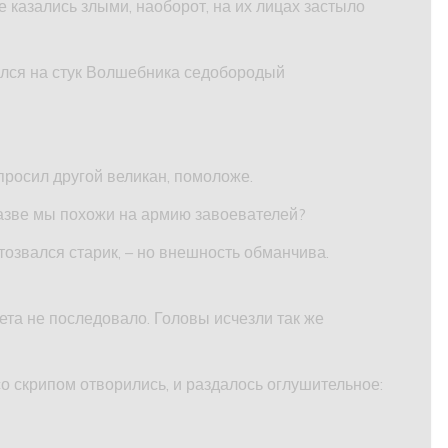
 казались злыми, наоборот, на их лицах застыло
ался на стук Волшебника седобородый
просил другой великан, помоложе.
разве мы похожи на армию завоевателей?
тозвался старик, – но внешность обманчива.
ета не последовало. Головы исчезли так же
о скрипом отворились, и раздалось оглушительное: