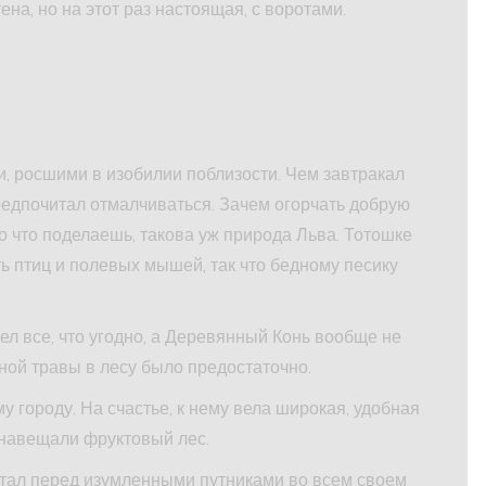
ена, но на этот раз настоящая, с воротами.
, росшими в изобилии поблизости. Чем завтракал
предпочитал отмалчиваться. Зачем огорчать добрую
о что поделаешь, такова уж природа Льва. Тотошке
ть птиц и полевых мышей, так что бедному песику
ел все, что угодно, а Деревянный Конь вообще не
чной травы в лесу было предостаточно.
 городу. На счастье, к нему вела широкая, удобная
 навещали фруктовый лес.
стал перед изумленными путниками во всем своем