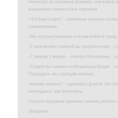
Несмотря на огромные размеры, они вовсе не
выражение покорности и терпения.
–Что вам угодно? – громовым голосом отозв
стариквеликан.
–Мы путешественники и хотим войти в город.
–С миром или с войной вы пришли к нам? – с
–С миром, с миром, – отвечал Волшебник, – 
–Скорее вы похожи на бездомных бродяг, – о
Подождите, мы сообщим хозяину.
–Какому хозяину? – удивилась Дороти. Но отв
неожиданно, как появились.
Прошло порядком времени, наконец ворота с
–Войдите!