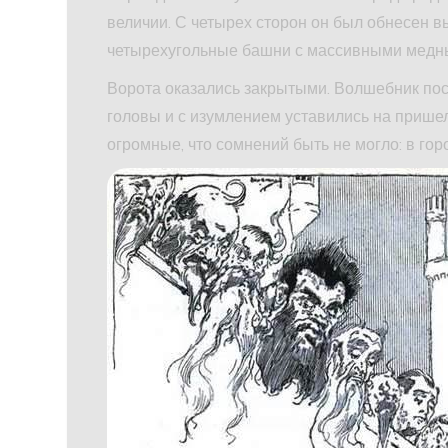
величии. С четырех сторон он был обнесен в
четырехугольные башни с массивными медн
Ворота оказались закрытыми. Волшебник пос
головы и с изумлением уставились на пришел
огромные, что сомнений быть не могло: в гор