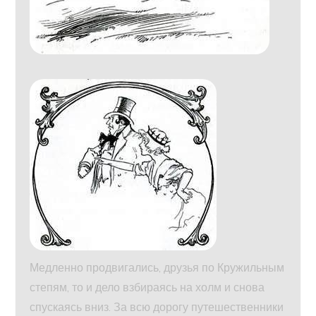
Медленно продвигались, друзья по Кружильным
степям, то и дело взбираясь на холм и снова
спускаясь вниз. За всю дорогу путешественники