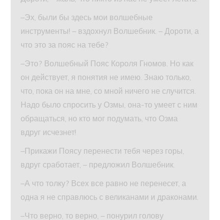
–Эх, были бы здесь мои волшебные
инструменты! – вздохнул Волшебник. – Дороти, а
что это за пояс на тебе?
–Это? Волшебный Пояс Короля Гномов. Но как
он действует, я понятия не имею. Знаю только,
что, пока он на мне, со мной ничего не случится.
Надо было спросить у Озмы, она-то умеет с ним
обращаться, но кто мог подумать, что Озма
вдруг исчезнет!
–Прикажи Поясу перенести тебя через горы,
вдруг сработает, – предложил Волшебник.
–А что толку? Всех все равно не перенесет, а
одна я не справлюсь с великанами и драконами.
–Что верно, то верно, – понурил голову