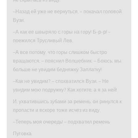
–Назад ей уже не вернуться, – покачал головой
Вузи.
–А как ее швыряло с горы на гору! Б-р-р! –
поежился Трусливый Лев.
–А все потому, что горы слишком быстро
вращаются, – пояснил Волшебник. – Боюсь, мы
больше не увидим бедняжку Заплатку!
–Как не увидим? – спохватился Вузи. – Не
увидим мою подружку? Как хотите, а я за ней!
И, ухватившись зубами за ремень, он ринулся к
пропасти и вскоре тоже исчез из виду.
–Теперь моя очередь! – подхватил ремень
Пуговка.