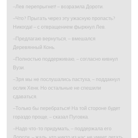
–Лев перепрыгнет! – возразила Дороти.
–Что? Прыгать через эту ужасную пропасть?
Никогда! – с отвращением фыркнул Лев.
–Предлагаю вернуться, – вмешался
Деревянный Конь.
–Полностью поддерживаю, – согласно кивнул
Вузи.
–Зря мы не послушались пастуха, – поддакнул
ослик Хенк. Но остальные не спешили
сдаваться.
–Только бы перебраться! На той стороне будет
гораздо проще, – сказал Пуговка.
–Надо что-то придумать, – поддержала его
Дороти, – жаль, что никто из нас не умеет летать.