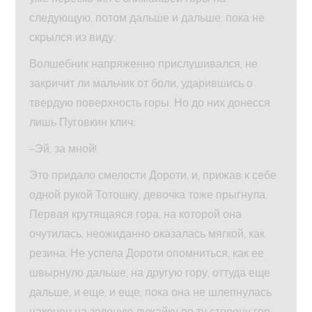
следующую, потом дальше и дальше, пока не
скрылся из виду.
Волшебник напряженно прислушивался, не
закричит ли мальчик от боли, ударившись о
твердую поверхность горы. Но до них донесся
лишь Пуговкин клич:
–Эй, за мной!
Это придало смелости Дороти, и, прижав к себе
одной рукой Тотошку, девочка тоже прыгнула.
Первая крутящаяся гора, на которой она
очутилась, неожиданно оказалась мягкой, как
резина. Не успела Дороти опомниться, как ее
швырнуло дальше, на другую гору, оттуда еще
дальше, и еще, и еще, пока она не шлепнулась
наконец на зеленую лужайку по ту сторону гор.