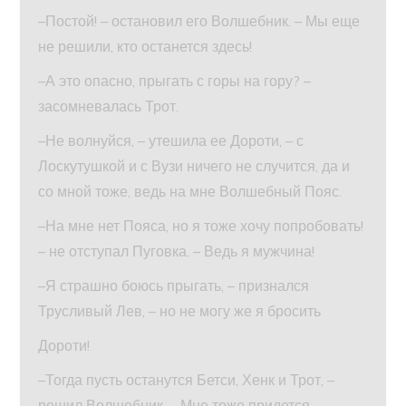
–Постой! – остановил его Волшебник. – Мы еще
не решили, кто останется здесь!
–А это опасно, прыгать с горы на гору? –
засомневалась Трот.
–Не волнуйся, – утешила ее Дороти, – с
Лоскутушкой и с Вузи ничего не случится, да и
со мной тоже, ведь на мне Волшебный Пояс.
–На мне нет Пояса, но я тоже хочу попробовать!
– не отступал Пуговка. – Ведь я мужчина!
–Я страшно боюсь прыгать, – признался
Трусливый Лев, – но не могу же я бросить
Дороти!
–Тогда пусть останутся Бетси, Хенк и Трот, –
решил Волшебник. – Мне тоже придется