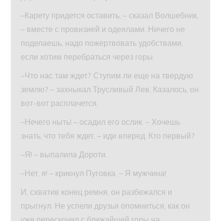
–Карету придется оставить, – сказал Волшебник,
– вместе с провизией и одеялами. Ничего не
поделаешь, надо пожертвовать удобствами,
если хотим перебраться через горы.
–Что нас там ждет? Ступим ли еще на твердую
землю? – захныкал Трусливый Лев. Казалось, он
вот-вот расплачется.
–Нечего ныть! – осадил его ослик. – Хочешь
знать, что тебя ждет, – иди вперед. Кто первый?
–Я! – выпалила Дороти.
–Нет, я! – крикнул Пуговка. – Я мужчина!
И, схватив конец ремня, он разбежался и
прыгнул. Не успели друзья опомниться, как он
уже перескочил с ближайшей горы на