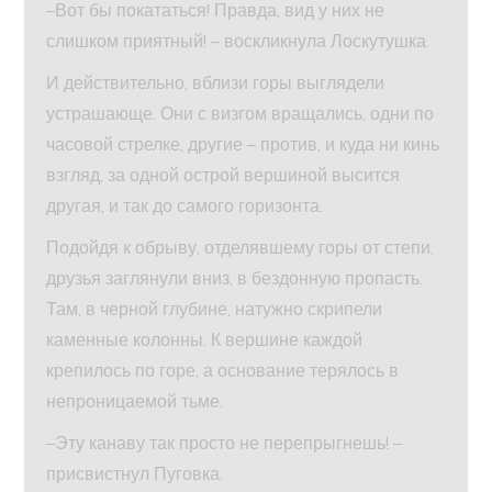
–Вот бы покататься! Правда, вид у них не
слишком приятный! – воскликнула Лоскутушка.
И действительно, вблизи горы выглядели
устрашающе. Они с визгом вращались, одни по
часовой стрелке, другие – против, и куда ни кинь
взгляд, за одной острой вершиной высится
другая, и так до самого горизонта.
Подойдя к обрыву, отделявшему горы от степи,
друзья заглянули вниз, в бездонную пропасть.
Там, в черной глубине, натужно скрипели
каменные колонны. К вершине каждой
крепилось по горе, а основание терялось в
непроницаемой тьме.
–Эту канаву так просто не перепрыгнешь! –
присвистнул Пуговка.