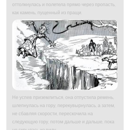
оттолкнулась и полетела прямо через пропасть,
как камень, пущенный из пращи.
Не успев приземлиться, она отпустила ремень,
шлепнулась на гору, перекувырнулась, а затем,
не сбавляя скорости, перескочила на
следующую гору, потом дальше и дальше, пока
не скрылась из виду.