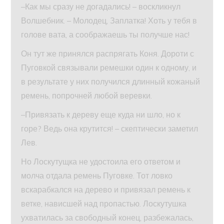
–Как мы сразу не догадались! – воскликнул
Волшебник. – Молодец, Заплатка! Хоть у тебя в
голове вата, а соображаешь ты получше нас!
Он тут же принялся распрягать Коня. Дороти с
Пуговкой связывали ремешки один к одному, и
в результате у них получился длинный кожаный
ремень, попрочней любой веревки.
–Привязать к дереву еще куда ни шло, но к
горе? Ведь она крутится! – скептически заметил
Лев.
Но Лоскутущка не удостоила его ответом и
молча отдала ремень Пуговке. Тот ловко
вскарабкался на дерево и привязал ремень к
ветке, нависшей над пропастью. Лоскутушка
ухватилась за свободный конец, разбежалась,