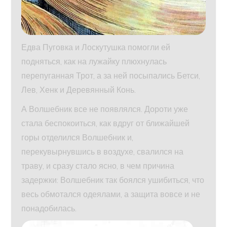
Едва Пуговка и Лоскутушка помогли ей
подняться, как на лужайку плюхнулась
перепуганная Трот, а за ней посыпались Бетси,
Лев, Хенк и Деревянный Конь.
А Волшебник все не появлялся. Дороти уже
стала беспокоиться, как вдруг от ближайшей
горы отделился Волшебник и,
перекувырнувшись в воздухе, свалился на
траву, и сразу стало ясно, в чем причина
задержки: Волшебник так боялся ушибиться, что
весь обмотался одеялами, а защита вовсе и не
понадобилась.