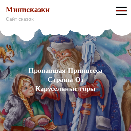
Skip
Минисказки
to
Сайт сказок
content
Пропавшая Принцесса
Страны Оз
Карусельные горы