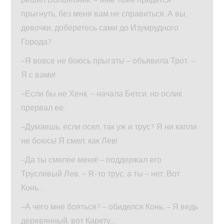
прыгнуть, без меня вам не справиться. А вы,
девочки, доберетесь сами до Изумрудного
Города?
–Я вовсе не боюсь прыгать! – объявила Трот. –
Я с вами!
–Если бы не Хенк, – начала Бетси, но ослик
прервал ее:
–Думаешь, если осел, так уж и трус? Я ни капли
не боюсь! Я смел, как Лев!
–Да ты смелее меня! – поддержал его
Трусливый Лев. – Я-то трус, а ты – нет. Вот
Конь…
–А чего мне бояться? – обиделся Конь. – Я ведь
деревянный, вот Карету…