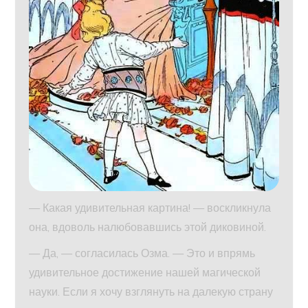
— Какая удивительная картина! — воскликнула
она, вдоволь налюбовавшись этой диковиной.
— Да, — согласилась Озма. — Это и впрямь
удивительное достижение нашей магической
науки. Если я хочу взглянуть на далекую страну