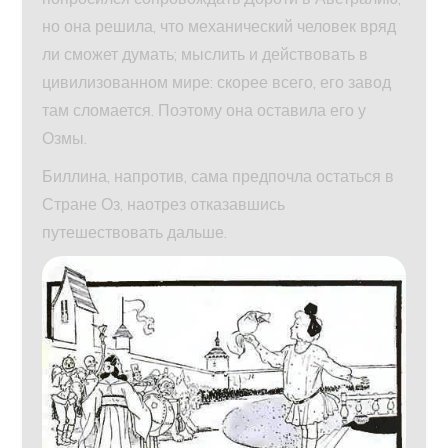
но она решила, что механический человек вряд
ли сможет думать; мыслить и действовать в
цивилизованном мире: скорее всего, его завод
там сломается. Поэтому она оставила его у
Озмы.
Биллина, напротив, сама предпочла остаться в
Стране Оз, наотрез отказавшись
путешествовать дальше.