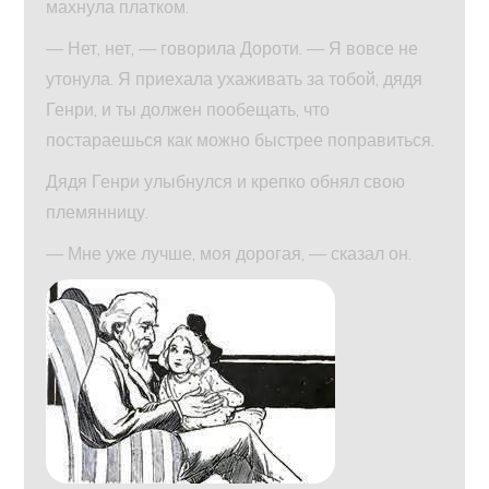
махнула платком.
— Нет, нет, — говорила Дороти. — Я вовсе не
утонула. Я приехала ухаживать за тобой, дядя
Генри, и ты должен пообещать, что
постараешься как можно быстрее поправиться.
Дядя Генри улыбнулся и крепко обнял свою
племянницу.
— Мне уже лучше, моя дорогая, — сказал он.