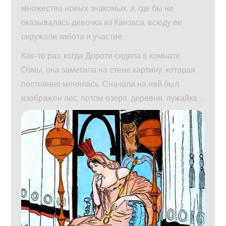
множество новых знакомых, и, где бы ни
оказывалась девочка из Канзаса, всюду ее
окружали забота и участие.
Как-то раз, когда Дороти сидела в комнате
Озмы, она заметила на стене картину, которая
постоянно менялась. Сначала на ней был
изображен лес, потом озеро, деревня, лужайка…