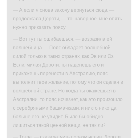
— А если я снова захочу вернуться сюда, —
продолжала Дороти, — то, наверное, мне опять
нужно приказать поясу.
— Вот тут ты ошибаешься, — возразила ей
волшебница — Пояс обладает волшебной
силой только в таких странах, как Эв или Оз.
Если, милая Дороти, ты наденешь его и
прикажешь перенести в Австралию, пояс
выполнит твое желание, потому что он сделан в
волшебной стране. Но когда ты окажешься в
Австралии, то пояс исчезнет, как это произошло
с серебряными башмачками, и никто никогда
больше его не увидит. Было бы обидно
лишиться такой ценной вещи, не так ли?
— Тогда, — сказала, чуть поразмыслив, Дороти,