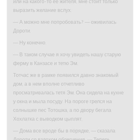
или на какого-то ее жителя, мне стоит только
выразить желание вслух.
— А можно мне попробовать? — оживилась
Дороти.
— Ну конечно.
— В таком случае я хочу увидеть нашу старую
ферму в Канзасе и тетю Эм.
Тотчас же в рамке появился давно знакомый
дом, а в нем вполне отчетливо
просматривалась тетя Эм. Она сидела на кухне
у окна и мыла посуду. На пороге грелся на
солнышке пес Тотошка, а по двору бегала
Хохлатка с выводком цыплят.
— Дома все вроде бы в порядке, — сказала
Дороти со вздохом облегчения. — Теперь