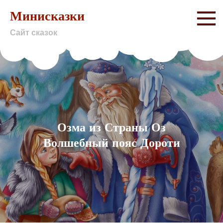
Skip
Минисказки
to
Сайт сказок
content
Озма из Страны Оз
Волшебный пояс Дороти