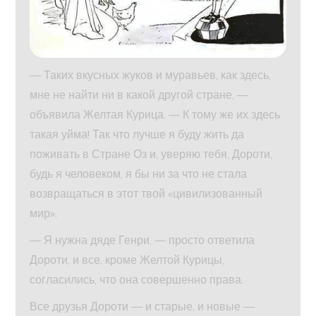
— Таких вкусных жуков и муравьев, как здесь,
мне не найти ни в какой другой стране, —
объявила Желтая Курица. — К тому же их здесь
такая уйма! Так что лучше я буду жить да
поживать в Стране Оз и, уверяю тебя, Дороти,
будь я человеком, я бы ни за что не стала
возвращаться в этот твой «цивилизованный
мир».
— Я нужна дяде Генри, — просто ответила
Дороти, и все, кроме Желтой Курицы,
согласились, что она совершенно права.
Все друзья Дороти — и старые, и новые —