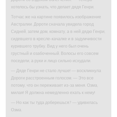
хотелось бы узнать, что делает дядя Генри.
Тотчас же на картине появилось изображение
Австралии. Дороти сначала увидела город
Сидней, затем дом, комнату, а в ней дядю Генри,
сидевшего в кресле-качалке и в задумчивости
курившего трубку. Вид у него был очень
грустный и озабоченный. Волосы его совсем
поседели, а руки и лицо сильно исхудали.
— Дяде Генри не стало лучше! — воскликнула
Дороги расстроенным голосом. — Это все
потому, что он переживает из-за меня. Озма,
милая! Я должна немедленно ехать к нему!
— Но как ты туда доберешься? — удивилась
Озма.