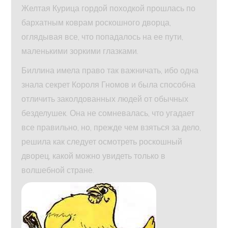
Желтая Курица гордой походкой прошлась по
бархатным коврам роскошного дворца,
оглядывая все, что попадалось на ее пути,
маленькими зоркими глазками.
Биллина имела право так важничать, ибо одна
знала секрет Короля Гномов и была способна
отличить заколдованных людей от обычных
безделушек. Она не сомневалась, что угадает
все правильно, но, прежде чем взяться за дело,
решила как следует осмотреть роскошный
дворец, какой можно увидеть только в
волшебной стране.