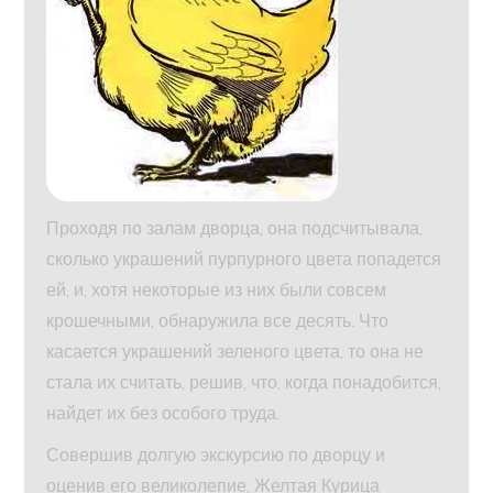
Проходя по залам дворца, она подсчитывала,
сколько украшений пурпурного цвета попадется
ей, и, хотя некоторые из них были совсем
крошечными, обнаружила все десять. Что
касается украшений зеленого цвета, то она не
стала их считать, решив, что, когда понадобится,
найдет их без особого труда.
Совершив долгую экскурсию по дворцу и
оценив его великолепие, Желтая Курица