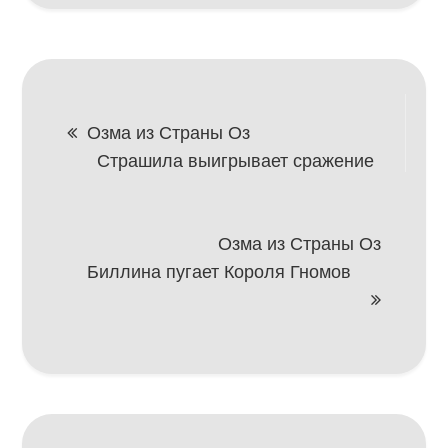
Навигация
Озма из Страны Оз
Страшила выигрывает сражение
по
записям
Озма из Страны Оз
Биллина пугает Короля Гномов