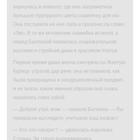
вернулась в комнату, где она заприметила
большую пурпурного цвета скамеечку для ног.
Она поставила на нее лапу и произнесла слово
«Эв!». В то же мгновение скамейка исчезла, а
перед Биллиной появилась очаровательная
высокая и стройная дама в красивом платье.
Первое время дама молча смотрела на Желтую
Курицу, утратив дар речи: она не помнила, как
была превращена в неодушевленный предмет,
и не знала, каким именно образом она снова
оказалась сама собой.
— Доброе утро, мэм, — сказала Биллина. — Вы
прекрасно выглядите, учитывая ваш возраст.
— Кто это говорит? — удивилась королева
Страны Эв, гордо выпрямившись.