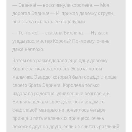
— Эванна! — воскликнула королева. — Моя
дорогая Эванна! — И, прижав девочку к груди,
она стала осыпать ее поцелуями.
— То-то же! — сказала Биллина. — Ну как я
угадываю, мистер Король? По-моему, очень
даже неплохо.
Затем она расколдовала еще одну девочку.
Королева сказала, что это Эвроза, потом
мальчика Эвардо, который был гораздо старше
своего брата Эвринга. Королева только
издавала радостно-удивленные возгласы, и
Биллина делала свое дело, пока рядом со
счастливой матерью не появилось четыре
принца и пять маленьких принцесс, очень
похожих друг на друга, если не считать различий