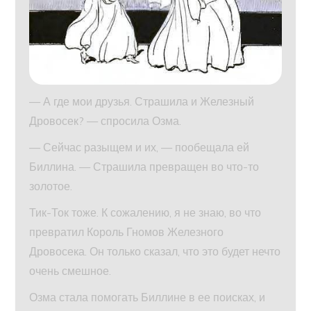
— А где мои друзья. Страшила и Железный
Дровосек? — спросила Озма.
— Сейчас разыщем и их, — пообещала ей
Биллина. — Страшила превращен во что-то
золотое.
Тик-Ток тоже. К сожалению, я не знаю, во что
превратил Король Гномов Железного
Дровосека. Он только сказал, что это будет нечто
очень смешное.
Озма стала помогать Биллине в ее поисках, и