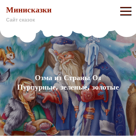
Skip
Минисказки
to
Сайт сказок
content
Озма из Страны Оз
Пурпурные, зеленые, золотые