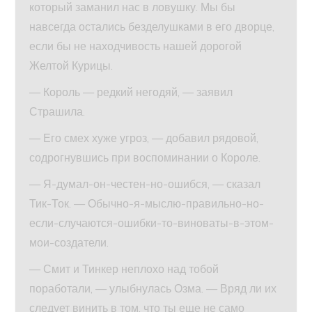
который заманил нас в ловушку. Мы бы
навсегда остались безделушками в его дворце,
если бы не находчивость нашей дорогой
Желтой Курицы.
— Король — редкий негодяй, — заявил
Страшила.
— Его смех хуже угроз, — добавил рядовой,
содрогнувшись при воспоминании о Короле.
— Я-думал-он-честен-но-ошибся, — сказал
Тик-Ток. — Обычно-я-мыслю-правильно-но-
если-случаются-ошибки-то-виноваты-в-этом-
мои-создатели.
— Смит и Тинкер неплохо над тобой
поработали, — улыбнулась Озма. — Вряд ли их
следует винить в том, что ты еще не само