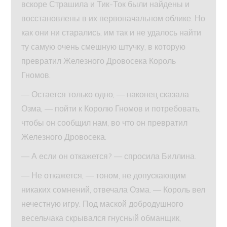
вскоре Страшила и Тик-Ток были найдены и
восстановлены в их первоначальном облике. Но
как они ни старались, им так и не удалось найти
ту самую очень смешную штучку, в которую
превратил Железного Дровосека Король
Гномов.
— Остается только одно, — наконец сказала
Озма, — пойти к Королю Гномов и потребовать,
чтобы он сообщил нам, во что он превратил
Железного Дровосека.
— А если он откажется? — спросила Биллина.
— Не откажется, — тоном, не допускающим
никаких сомнений, отвечала Озма. — Король вел
нечестную игру. Под маской добродушного
весельчака скрывался гнусный обманщик,