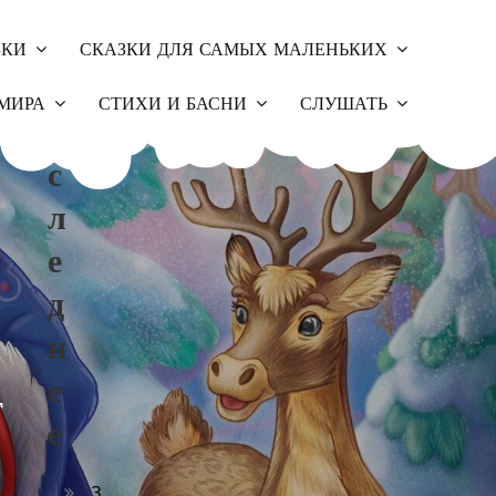
ЗКИ
СКАЗКИ ДЛЯ САМЫХ МАЛЕНЬКИХ
П
МИРА
СТИХИ И БАСНИ
СЛУШАТЬ
О
С
Л
Е
Д
Н
Е
т
Е
З