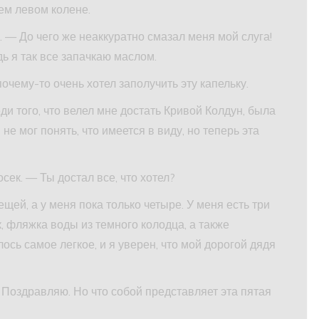
ем левом колене.
 — До чего же неаккуратно смазал меня мой слуга!
ь я так все запачкаю маслом.
очему-то очень хотел заполучить эту капельку.
и того, что велел мне достать Кривой Колдун, была
не мог понять, что имеется в виду, но теперь эта
ек. — Ты достал все, что хотел?
ей, а у меня пока только четыре. У меня есть три
, фляжка воды из темного колодца, а также
ось самое легкое, и я уверен, что мой дорогой дядя
Поздравляю. Но что собой представляет эта пятая