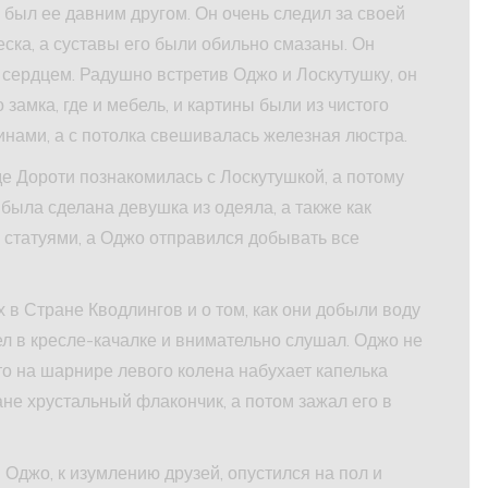
был ее давним другом. Он очень следил за своей
ска, а суставы его были обильно смазаны. Он
сердцем. Радушно встретив Оджо и Лоскутушку, он
 замка, где и мебель, и картины были из чистого
нами, а с потолка свешивалась железная люстра.
де Дороти познакомилась с Лоскутушкой, а потому
 была сделана девушка из одеяла, а также как
статуями, а Оджо отправился добывать все
 в Стране Кводлингов и о том, как они добыли воду
л в кресле-качалке и внимательно слушал. Оджо не
что на шарнире левого колена набухает капелька
ане хрустальный флакончик, а потом зажал его в
Оджо, к изумлению друзей, опустился на пол и