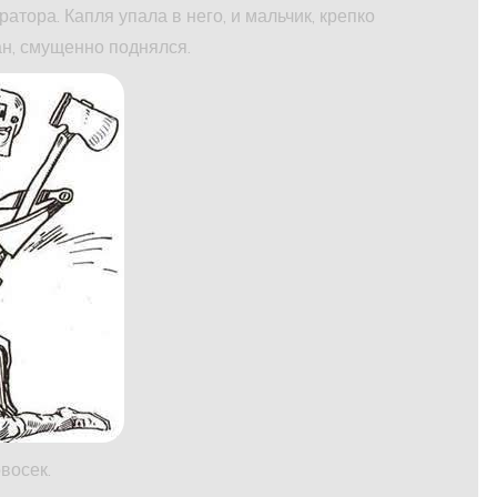
тора. Капля упала в него, и мальчик, крепко
ан, смущенно поднялся.
восек.