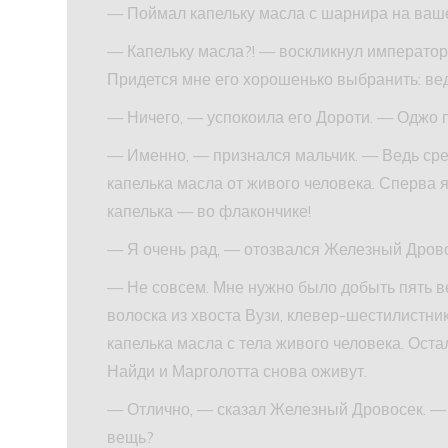
— Поймал капельку масла с шарнира на ваш
— Капельку масла?! — воскликнул император.
Придется мне его хорошенько выбранить: вед
— Ничего, — успокоила его Дороти. — Оджо п
— Именно, — признался мальчик. — Ведь сред
капелька масла от живого человека. Сперва я 
капелька — во флакончике!
— Я очень рад, — отозвался Железный Дровос
— Не совсем. Мне нужно было добыть пять вещ
волоска из хвоста Вузи, клевер-шестилистник
капелька масла с тела живого человека. Остал
Найди и Марголотта снова оживут.
— Отлично, — сказал Железный Дровосек. — 
вещь?