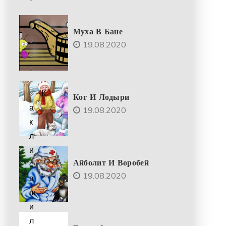
.
2
Муха В Бане
0
19.08.2020
2
5
К
Кот И Лодыри
а
19.08.2020
к
л
и
Айболит И Воробей
с
19.08.2020
а
ш
и
л