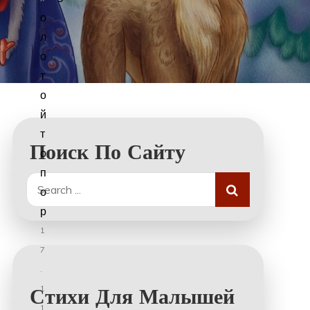
о
л
о
т
о
й
т
Поиск По Сайту
о
п
Search
о
for:
р
1
7
.
1
Стихи Для Малышей
1