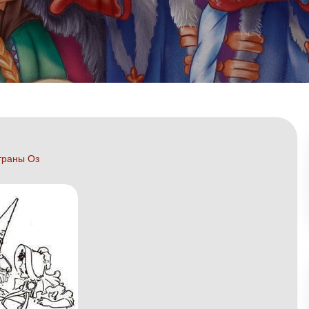
траны Оз