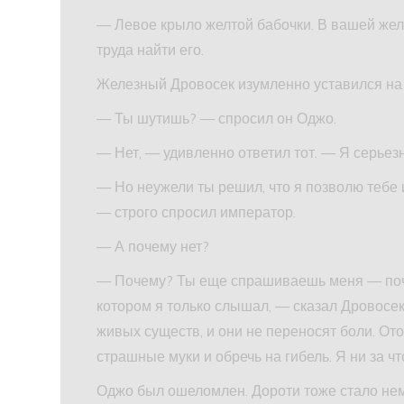
— Левое крыло желтой бабочки. В вашей жел
труда найти его.
Железный Дровосек изумленно уставился на 
— Ты шутишь? — спросил он Оджо.
— Нет, — удивленно ответил тот. — Я серьезн
— Но неужели ты решил, что я позволю тебе 
— строго спросил император.
— А почему нет?
— Почему? Ты еще спрашиваешь меня — поче
котором я только слышал, — сказал Дровосе
живых существ, и они не переносят боли. От
страшные муки и обречь на гибель. Я ни за чт
Оджо был ошеломлен. Дороти тоже стало немн