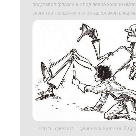
подставил флакончик под левое колено импера
завинтив крышечку и спрятав флакон в карм
— Что ты сделал? — удивился Железный Дро