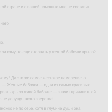
той стране и с вашей помощью мне не составит
него.
о.
или кому-то еще оторвать у желтой бабочки крыло?
му? Да это же самое жестокое намерение, о
к. — Желтые бабочки — одни из самых красивых
орвать крыло живой бабочке — значит причинить ей
о не допущу такого зверства!
ожко не по себе, хотя в глубине души она