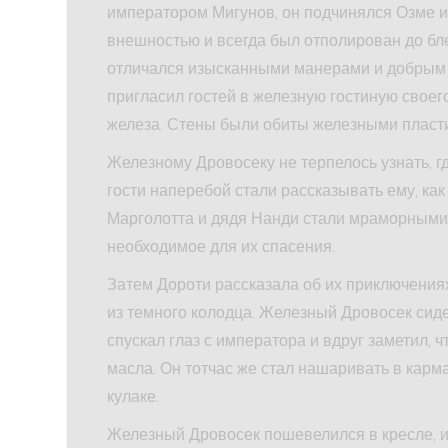
императором Мигунов, он подчинялся Озме и 
внешностью и всегда был отполирован до бле
отличался изысканными манерами и добрым 
пригласил гостей в железную гостиную своего
железа. Стены были обиты железными пласти
Железному Дровосеку не терпелось узнать, г
гости наперебой стали рассказывать ему, как
Марголотта и дядя Нанди стали мраморными 
необходимое для их спасения.
Затем Дороти рассказала об их приключениях
из темного колодца. Железный Дровосек сиде
спускал глаз с императора и вдруг заметил, 
масла. Он тотчас же стал нашаривать в карм
кулаке.
Железный Дровосек пошевелился в кресле, и 