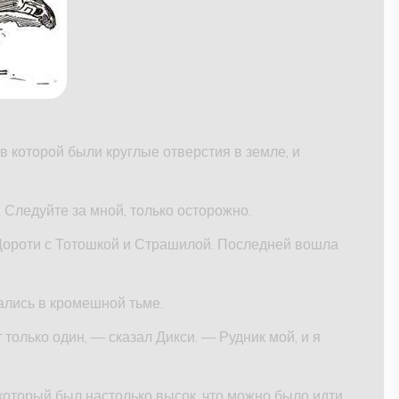
 в которой были круглые отверстия в земле, и
 Следуйте за мной, только осторожно.
Дороти с Тотошкой и Страшилой. Последней вошла
зались в кромешной тьме.
 только один, — сказал Дикси. — Рудник мой, и я
оторый был настолько высок, что можно было идти,