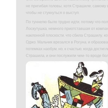
не пригибая головы, хотя Страшиле, самому в
чтобы не стукнуться о выступ.
По туннелю было трудно идти, потому что пол б
Лоскутушка, немного приотставшая от компан
наклонной плоскости, что сбила Страшилу, к
Оджо. Мальчик врезался в Рогуна, и образов
потемках наобум, но, к счастью, когда достиг
Страшила, и они послужили чем-то вроде бо