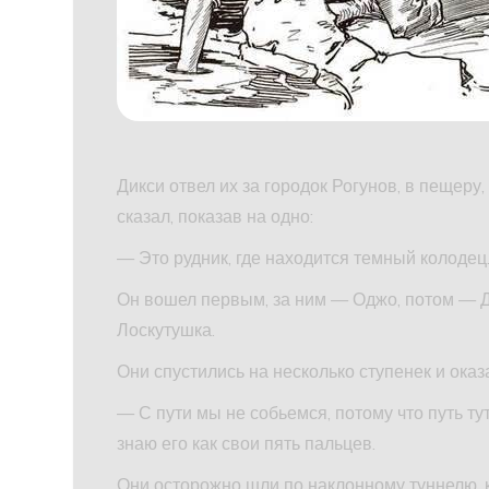
Дикси отвел их за городок Рогунов, в пещеру,
сказал, показав на одно:
— Это рудник, где находится темный колодец.
Он вошел первым, за ним — Оджо, потом — 
Лоскутушка.
Они спустились на несколько ступенек и ока
— С пути мы не собьемся, потому что путь тут
знаю его как свои пять пальцев.
Они осторожно шли по наклонному туннелю, к