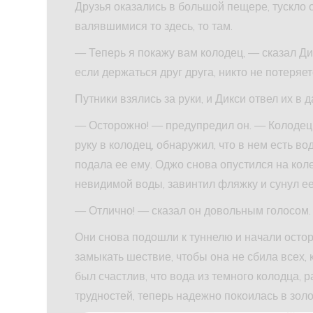
Друзья оказались в большой пещере, тускло
валявшимися то здесь, то там.
— Теперь я покажу вам колодец, — сказал Дик
если держаться друг друга, никто не потеряет
Путники взялись за руки, и Дикси отвел их в 
— Осторожно! — предупредил он. — Колодец 
руку в колодец, обнаружил, что в нем есть в
подала ее ему. Оджо снова опустился на коле
невидимой воды, завинтил фляжку и сунул ее
— Отлично! — сказал он довольным голосом.
Они снова подошли к туннелю и начали осто
замыкать шествие, чтобы она не сбила всех, 
был счастлив, что вода из темного колодца, 
трудностей, теперь надежно покоилась в зол