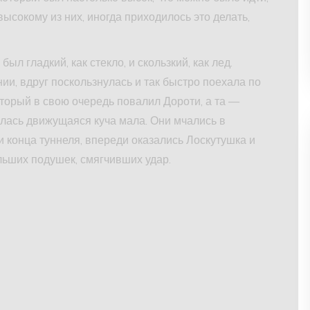
ысокому из них, иногда приходилось это делать,
ыл гладкий, как стекло, и скользкий, как лед.
ии, вдруг поскользнулась и так быстро поехала по
оторый в свою очередь повалил Дороти, а та —
алась движущаяся куча мала. Они мчались в
ли конца туннеля, впереди оказались Лоскутушка и
льших подушек, смягчивших удар.