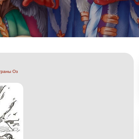
траны Оз