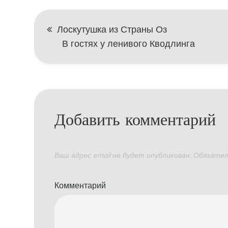
Навигация
Лоскутушка из Страны Оз
В гостях у ленивого Кводлинга
по
записям
Добавить комментарий
Ваш адрес email не будет опубликован.
Обязател
Комментарий