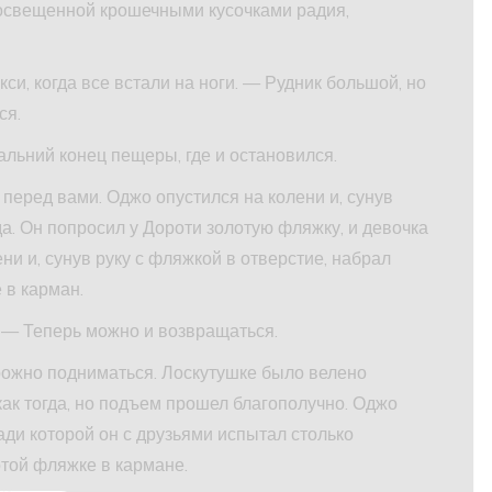
 освещенной крошечными кусочками радия,
си, когда все встали на ноги. — Рудник большой, но
ся.
дальний конец пещеры, где и остановился.
перед вами. Оджо опустился на колени и, сунув
ода. Он попросил у Дороти золотую фляжку, и девочка
ни и, сунув руку с фляжкой в отверстие, набрал
 в карман.
 — Теперь можно и возвращаться.
рожно подниматься. Лоскутушке было велено
как тогда, но подъем прошел благополучно. Оджо
ради которой он с друзьями испытал столько
отой фляжке в кармане.