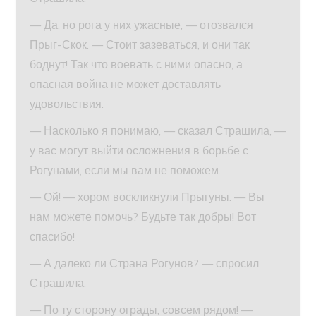
— Да, но рога у них ужасные, — отозвался
Прыг-Скок. — Стоит зазеваться, и они так
боднут! Так что воевать с ними опасно, а
опасная война не может доставлять
удовольствия.
— Насколько я понимаю, — сказал Страшила, —
у вас могут выйти осложнения в борьбе с
Рогунами, если мы вам не поможем.
— Ой! — хором воскликнули Прыгуны. — Вы
нам можете помочь? Будьте так добры! Вот
спасибо!
— А далеко ли Страна Рогунов? — спросил
Страшила.
— По ту сторону ограды, совсем рядом! —