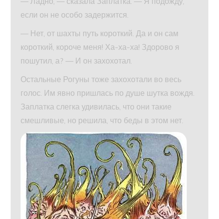
— Ладно, — сказала Заплатка. — Я подожду,
если он не особо задержится.
— Нет, от шахты путь короткий. Да и он сам
короткий, короче меня! Ха-ха-ха! Здорово я
пошутил, а? — И он захохотал.
Остальные Рогуны тоже захохотали во весь
голос. Им явно пришлась по душе шутка вождя.
Заплатка слегка удивилась, что они такие
смешливые, но решила, что беды в этом нет.