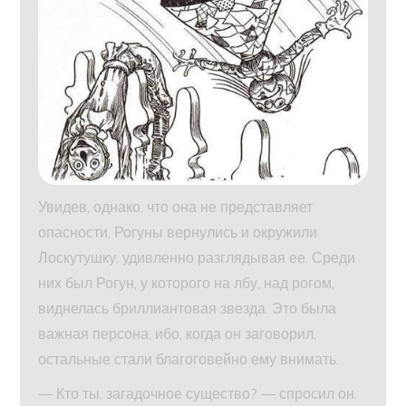
Увидев, однако, что она не представляет
опасности, Рогуны вернулись и окружили
Лоскутушку, удивленно разглядывая ее. Среди
них был Рогун, у которого на лбу, над рогом,
виднелась бриллиантовая звезда. Это была
важная персона, ибо, когда он заговорил,
остальные стали благоговейно ему внимать.
— Кто ты, загадочное существо? — спросил он.