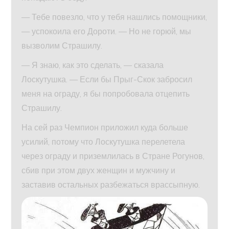
— Тебе повезло, что у тебя нашлись помощники,
— успокоила его Дороти. — Но не горюй, мы
вызволим Страшилу.
— Я знаю, как это сделать, — сказала
Лоскутушка. — Если бы Прыг-Скок забросил
меня на ограду, я бы попробовала отцепить
Страшилу.
На сей раз Чемпион приложил куда больше
усилий, потому что Лоскутушка перелетела
через ограду и приземлилась в Стране Рогунов,
сбив при этом двух женщин и мужчину и
заставив остальных разбежаться врассыпную.