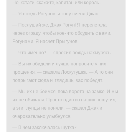
Но, кстати, скажите, капитан или король…
— Я вождь Рогунов, и зовут меня Джак.
— Послушай же, Джак Рогун! Я перелетела
через ограду, чтобы кое-что обсудить с вами,
Рогунами. Я насчет Прыгунов.
— Что именно? — спросил вождь нахмурясь.
— Вы их обидели и лучше попросите у них
прощения, — сказала Лоскутушка. — А то они
попрыгают сюда и, глядишь, вас победят.
— Мы их не боимся, пока ворота на замке. И мы
их не обижали. Просто один из наших пошутил,
а эти глупцы не поняли, — сказал Джак и
очаровательно улыбнулся.
— В чем заключалась шутка?