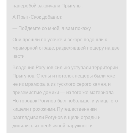
наперебой закричали Прыгуны.
А Прыг-Скок добавил:
— Пойдемте со мной, я вам покажу.
Они прошли по улочке и вскоре подошли к
мраморной ограде, разделявшей пещеру на две
части.
Владения Рогунов сильно уступали территории
Прыгунов. Стены и потолок пещеры были уже
не из мрамора, а из тусклого серого камня, и
приземистые домики — из того же материала.
Но городок Рогунов был побольше, и улицы его
кишели прохожими. Путешественники
разглядывали Рогунов в щели ограды и
дивились их необычной наружности.