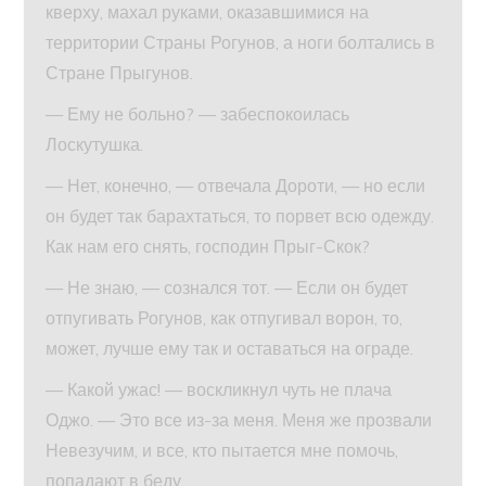
кверху, махал руками, оказавшимися на
территории Страны Рогунов, а ноги болтались в
Стране Прыгунов.
— Ему не больно? — забеспокоилась
Лоскутушка.
— Нет, конечно, — отвечала Дороти, — но если
он будет так барахтаться, то порвет всю одежду.
Как нам его снять, господин Прыг-Скок?
— Не знаю, — сознался тот. — Если он будет
отпугивать Рогунов, как отпугивал ворон, то,
может, лучше ему так и оставаться на ограде.
— Какой ужас! — воскликнул чуть не плача
Оджо. — Это все из-за меня. Меня же прозвали
Невезучим, и все, кто пытается мне помочь,
попадают в беду.