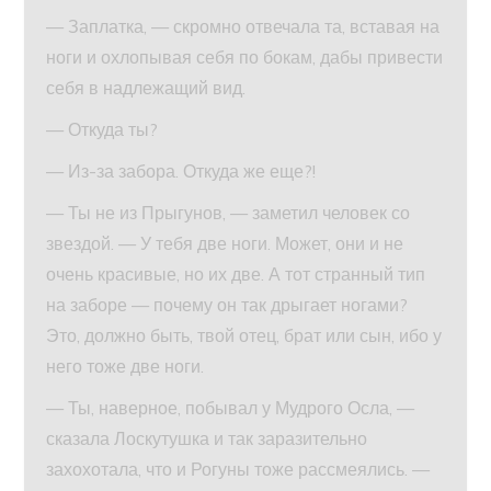
— Заплатка, — скромно отвечала та, вставая на
ноги и охлопывая себя по бокам, дабы привести
себя в надлежащий вид.
— Откуда ты?
— Из-за забора. Откуда же еще?!
— Ты не из Прыгунов, — заметил человек со
звездой. — У тебя две ноги. Может, они и не
очень красивые, но их две. А тот странный тип
на заборе — почему он так дрыгает ногами?
Это, должно быть, твой отец, брат или сын, ибо у
него тоже две ноги.
— Ты, наверное, побывал у Мудрого Осла, —
сказала Лоскутушка и так заразительно
захохотала, что и Рогуны тоже рассмеялись. —