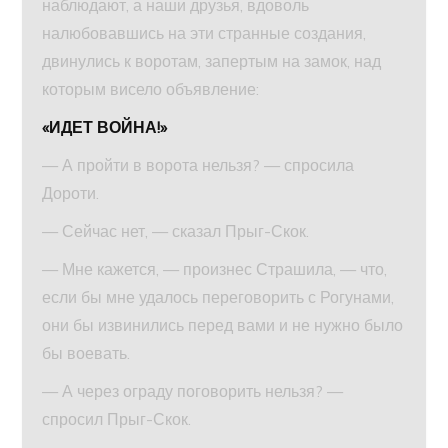
наблюдают, а наши друзья, вдоволь
налюбовавшись на эти странные создания,
двинулись к воротам, запертым на замок, над
которым висело объявление:
«ИДЕТ ВОЙНА!»
— А пройти в ворота нельзя? — спросила
Дороти.
— Сейчас нет, — сказал Прыг-Скок.
— Мне кажется, — произнес Страшила, — что,
если бы мне удалось переговорить с Рогунами,
они бы извинились перед вами и не нужно было
бы воевать.
— А через ограду поговорить нельзя? —
спросил Прыг-Скок.