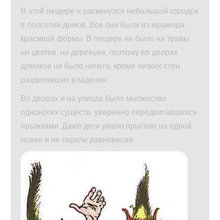
В этой пещере и раскинулся небольшой городок
в полсотни домов. Все они были из мрамора,
красивой формы. В пещере не было ни травы,
ни цветов, ни деревьев, поэтому во дворах
домиков не было ничего, кроме низких стен,
разделявших владения.
Во дворах и на улицах было множество
одноногих существ, уверенно передвигавшихся
прыжками. Даже дети умело прыгали на одной
ножке и не теряли равновесия.