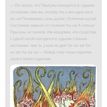
— Он сказал, что Прыгуны находятся в худшем
состоянии, чем мы, потому что у них одна нога.
Хе-хе! Понимаешь соль шутки? Отличная шутка!
Состояние зависит от стояния! Ха-ха! А глупые
Прыгуны не поняли. Им невдомек, что существа
с одной ногой находятся в худшем стоянии-
состоянии, чем те, у кого их две! Хи-хи-хи! Хо-
хо-хо! Ха-ха-ха! — Вождь утер глаза подолом
своего белого одеяния.