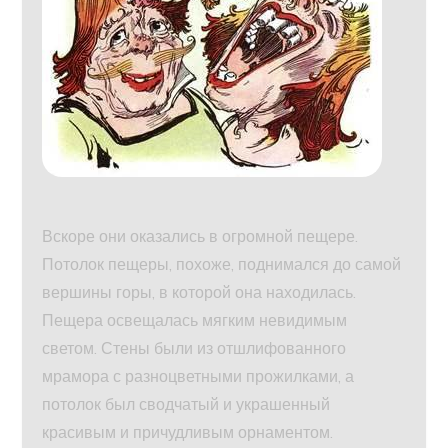
Вскоре они оказались в огромной пещере.
Потолок пещеры, похоже, поднимался до самой
вершины горы, в которой она находилась.
Пещера освещалась мягким невидимым
светом. Стены были из отшлифованного
мрамора с разноцветными прожилками, а
потолок был сводчатый и украшенный
красивым и причудливым орнаментом.