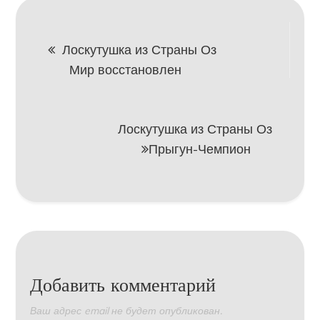
Навигация
Лоскутушка из Страны Оз
Мир восстановлен
по
записям
Лоскутушка из Страны Оз
Прыгун-Чемпион
Добавить комментарий
Ваш адрес email не будет опубликован.