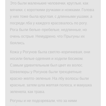
Это были маленькие человечки, круглые, как
мячики, с короткими ручками и ножками. Голова
у них тоже была круглая, с длинными ушами, а
посреди лба у каждого красовалось по рогу.
Рога были белые-пребелые, недлинные, но
очень острые. Немудрено, что Прыгуны их
боялись.
Кожа у Рогунов была светло-коричневая, они
носили белые одеяния и ходили босиком.
Самым удивительным был цвет их волос.
Шевелюры у Рогунов были трехцветные:
красно-желто-зеленые. На лбу волосы были
красные, затем шла желтая полоса, и макушка
зеленела, как трава.
Рогуны и не подозревали, что за ними