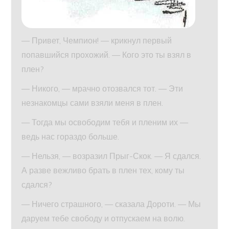
— Привет, Чемпион! — крикнул первый
попавшийся прохожий. — Кого это ты взял в
плен?
— Никого, — мрачно отозвался тот. — Эти
незнакомцы сами взяли меня в плен.
— Тогда мы освободим тебя и пленим их —
ведь нас гораздо больше.
— Нельзя, — возразил Прыг-Скок. — Я сдался.
А разве вежливо брать в плен тех, кому ты
сдался?
— Ничего страшного, — сказала Дороти. — Мы
даруем тебе свободу и отпускаем на волю.