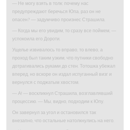
— Не могу взять в толк: почему нас
предупреждают беречься Юпа, раз он не
опасен? — задумчиво произнес Страшила.
— Когда мы его увидим, то сразу все поймем, —
успокоила его Дороти.
Ущелье извивалось то вправо, то влево, а
проход был таким узким, что путники свободно
дотрагивались руками до стен. Тотошка убежал
вперед, но вскоре он издал испуганный визг и
вернулся с поджатым хвостом.
— А! — воскликнул Страшила, возглавлявший
процессию. — Мы, видно, подходим к Юпу.
Он завернул за угол и остановился так
внезапно, что остальные натолкнулись на него.