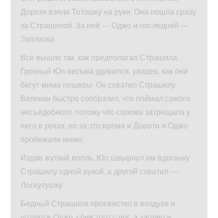
Дороти взяла Тотошку на руки. Она пошла сразу
за Страшилой. За ней — Оджо и последней —
Заплатка.
Все вышло так, как предполагал Страшила.
Грозный Юп весьма удивился, увидев, как они
бегут мимо пещеры. Он схватил Страшилу.
Великан быстро сообразил, что поймал самого
несъедобного, потому что солома затрещала у
него в руках, но за это время и Дороти и Оджо
пробежали мимо.
Издав жуткий вопль, Юп швырнул им вдогонку
Страшилу одной рукой, а другой схватил —
Лоскутушку.
Бедный Страшила просвистел в воздухе и
угодил в Оджо, сбив того с ног, а заодно и