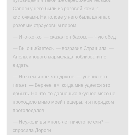
пуговицами и такой же серебряной тесьмой.
Сапоги у него были из розовой кожи, с
кисточками. На голове у него была шляпа с
розовым страусовым пером.
— И-о-хо-хо! — сказал он басом. — Чую обед.
— Вы ошибаетесь, — возразил Страшила. —
Апельсинового мармелада поблизости не
видать.
— Но я ем и кое-что другое, — уверил его
гигант. — Вернее, ем, когда мне удается это
добыть. Но что-то давненько вкусное мясо не
проходило мимо моей пещеры, и я порядком
проголодался.
— Неужели вы много лет ничего не ели? —
спросила Дороги.