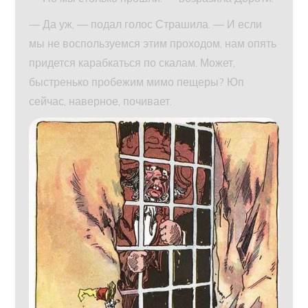
— Да уж, — подал голос Страшила. — И если
мы не воспользуемся этим проходом, нам опять
придется карабкаться по скалам. Может,
быстренько пробежим мимо пещеры? Юп
сейчас, наверное, почивает.