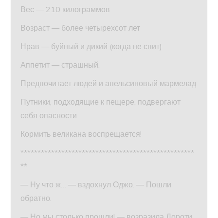
Вес — 210 килограммов
Возраст — более четырехсот лет
Нрав — буйный и дикий (когда не спит)
Аппетит — страшный.
Предпочитает людей и апельсиновый мармелад
Путники, подходящие к пещере, подвергают
себя опасности
Кормить великана воспрещается!
***************************************************
**
— Ну что ж… — вздохнул Оджо. — Пошли
обратно.
— Но мы столько прошли! — возразила Дороти.