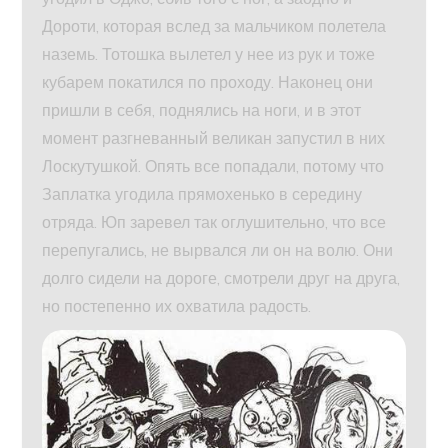
Дороти, которая вслед за мальчиком полетела
наземь. Тотошка вылетел у нее из рук и тоже
кубарем покатился по проходу. Наконец они
пришли в себя, поднялись на ноги, и в этот
момент разгневанный великан запустил в них
Лоскутушкой. Опять все попадали, потому что
Заплатка угодила прямохенько в середину
отряда. Юп заревел так оглушительно, что все
перепугались, не вырвался ли он на волю. Они
долго сидели на дороге, смотрели друг на друга,
но постепенно их охватила радость.