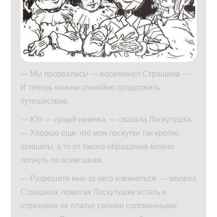
— Мы прорвались! — воскликнул Страшила. —
И теперь можем спокойно продолжить
путешествие.
— Юп — сущий невежа, — сказала Лоскутушка.
— Хорошо еще, что мои лоскутки так крепко
пришиты, а то от такого обращения можно
лопнуть по всем швам.
— Разрешите мне за него извиниться, — молвил
Страшила, помогая Лоскутушке встать и
отряхивая ее платье своими соломенными