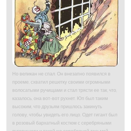
Но великан не спал. Он внезапно появился в
проеме, схватил решетку своими огромными
волосатыми ручищами и стал трясти ее так, что,
казалось, она вот-вот рухнет. Юп был таким
высоким, что друзьям пришлось закинуть
голову, чтобы увидеть его лицо. Одет гигант был
в розовый бархатный костюм с серебряными