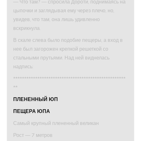
— Что там? — спросила Дороти, поднимаясь на
цыпочки и заглядывая ему через плечо, но,
увидев, что там, она лишь удивленно
вскрикнула.
В скале слева было подобие пещеры, а вход в
нее был загорожен крепкой решеткой со
стальными прутьями. Над ней виднелась
надпись:
***************************************************
**
ПЛЕНЕННЫЙ ЮП
ПЕЩЕРА ЮПА
Самый крупный плененный великан
Рост — 7 метров