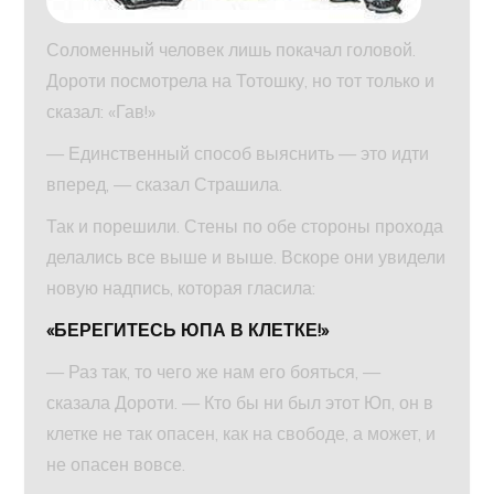
Соломенный человек лишь покачал головой.
Дороти посмотрела на Тотошку, но тот только и
сказал: «Гав!»
— Единственный способ выяснить — это идти
вперед, — сказал Страшила.
Так и порешили. Стены по обе стороны прохода
делались все выше и выше. Вскоре они увидели
новую надпись, которая гласила:
«БЕРЕГИТЕСЬ ЮПА В КЛЕТКЕ!»
— Раз так, то чего же нам его бояться, —
сказала Дороти. — Кто бы ни был этот Юп, он в
клетке не так опасен, как на свободе, а может, и
не опасен вовсе.