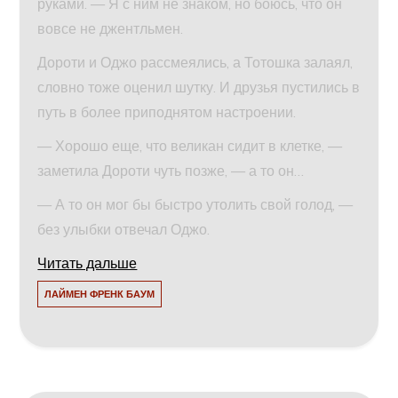
руками. — Я с ним не знаком, но боюсь, что он
вовсе не джентльмен.
Дороти и Оджо рассмеялись, а Тотошка залаял,
словно тоже оценил шутку. И друзья пустились в
путь в более приподнятом настроении.
— Хорошо еще, что великан сидит в клетке, —
заметила Дороти чуть позже, — а то он…
— А то он мог бы быстро утолить свой голод, —
без улыбки отвечал Оджо.
Читать дальше
ЛАЙМЕН ФРЕНК БАУМ