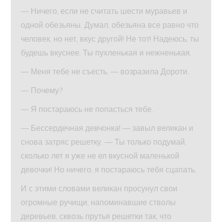
— Ничего, если не считать шести муравьев и
одной обезьяны. Думал, обезьяна все равно что
человек, но нет, вкус другой! Не тот! Надеюсь, ты
будешь вкуснее. Ты пухленькая и нежненькая.
— Меня тебе не съесть, — возразила Дороти.
— Почему?
— Я постараюсь не попасться тебе.
— Бессердечная девчонка! — завыл великан и
снова затряс решетку. — Ты только подумай,
сколько лет я уже не ел вкусной маленькой
девочки! Но ничего, я постараюсь тебя сцапать.
И с этими словами великан просунул свои
огромные ручищи, напоминавшие стволы
деревьев, сквозь прутья решетки так, что