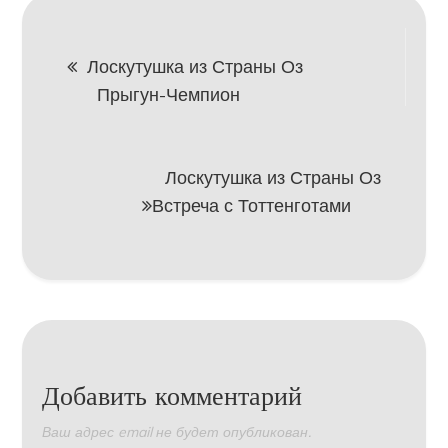
Навигация
Лоскутушка из Страны Оз
Прыгун-Чемпион
по
записям
Лоскутушка из Страны Оз
Встреча с Тоттенготами
Добавить комментарий
Ваш адрес email не будет опубликован.