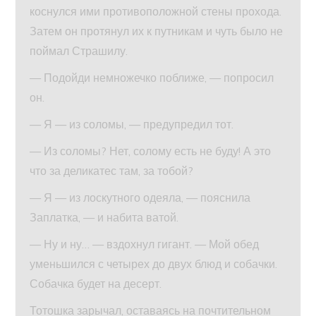
коснулся ими противоположной стены прохода.
Затем он протянул их к путникам и чуть было не
поймал Страшилу.
— Подойди немножечко поближе, — попросил
он.
— Я — из соломы, — предупредил тот.
— Из соломы? Нет, солому есть не буду! А это
что за деликатес там, за тобой?
— Я — из лоскутного одеяла, — пояснила
Заплатка, — и набита ватой.
— Ну и ну… — вздохнул гигант. — Мой обед
уменьшился с четырех до двух блюд и собачки.
Собачка будет на десерт.
Тотошка зарычал, оставаясь на почтительном