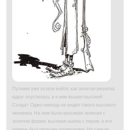
Путники уже хотели войти, как золотая решетка
вдруг опустилась, и к ним вышел высокий
Солдат. Оджо никогда не видел такого высокого
человека. На нем была красивая зеленая с
золотом форма, высокая шапка с пером, а его
ремень был украшен изумрудами. Но самым