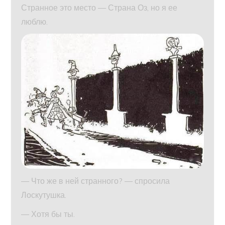
Странное это место — Страна Оз, но я ее
люблю.
— Что же в ней странного? — спросила
Лоскутушка.
— Хотя бы ты.