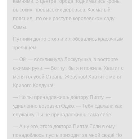
камнями. В центре города поднимались кроны
высоких-превысоких деревьев. Косматый
пояснил, что они растут в королевском саду
Озмы.
Путники долго стояли и любовались красочным
зрелищем.
— Ой! — воскликнула Лоскутушка, в восторге
сжимая руки. — Вот тут бы я и пожила. Хватит с
меня голубой Страны Жевунов! Хватит с меня
Кривого Колдуна!
— Но ты принадлежишь доктору Пипту! —
удивленно возразил Оджо. — Тебя сделали как
служанку. Ты не принадлежишь сама себе.
— А ну его, этого доктора Пипта! Если я ему
понадоблюсь, пусть приходит за мной сюда! Но