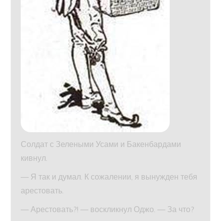
Солдат с Зелеными Усами и Бакенбардами
кивнул.
— Я так и думал. К сожалении, я вынужден тебя
арестовать.
— Арестовать?! — воскликнул Оджо. — За что?