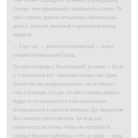
Чем ближе подходили путники к Изумрудному
Городу, тем прекрасней становилось вокруг. По
обе стороны дороги попадались прекрасные
дома с зеленой лужайкой и цветником перед
каждым.
— Еще час, — возвестил Косматый, — и мы
увидим Изумрудный Город.
Он шел впереди с Лоскутушкой, за ними — Вузи
и Стеклянный Кот. Замыкал процессию Оджо.
Несмотря на предупреждение, он не сводил
глаз с клевера, что рос по обе стороны дороги.
Вдруг он остановился и стал пристально
вглядываться в заросли клевера. Да, перед ним
был клевер-шестилистник. Он еще раз
пересчитал листочки, чтобы не ошибиться.
Сердце бешено забилось у него в груди — ведь