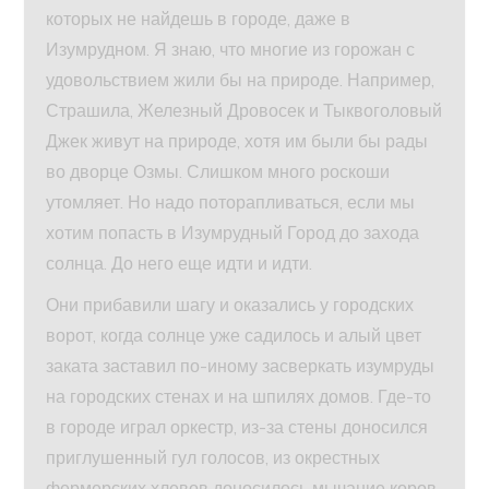
которых не найдешь в городе, даже в
Изумрудном. Я знаю, что многие из горожан с
удовольствием жили бы на природе. Например,
Страшила, Железный Дровосек и Тыквоголовый
Джек живут на природе, хотя им были бы рады
во дворце Озмы. Слишком много роскоши
утомляет. Но надо поторапливаться, если мы
хотим попасть в Изумрудный Город до захода
солнца. До него еще идти и идти.
Они прибавили шагу и оказались у городских
ворот, когда солнце уже садилось и алый цвет
заката заставил по-иному засверкать изумруды
на городских стенах и на шпилях домов. Где-то
в городе играл оркестр, из-за стены доносился
приглушенный гул голосов, из окрестных
фермерских хлевов доносилось мычание коров,