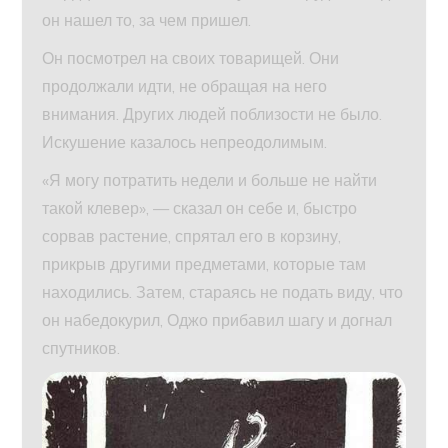
он нашел то, за чем пришел.
Он посмотрел на своих товарищей. Они
продолжали идти, не обращая на него
внимания. Других людей поблизости не было.
Искушение казалось непреодолимым.
«Я могу потратить недели и больше не найти
такой клевер», — сказал он себе и, быстро
сорвав растение, спрятал его в корзину,
прикрыв другими предметами, которые там
находились. Затем, стараясь не подать виду, что
он набедокурил, Оджо прибавил шагу и догнал
спутников.