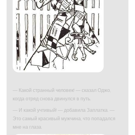
— Какой странный человек! — сказал Оджо,
когда отряд снова двинулся в путь.
— И какой учтивый! — добавила Заплатка. —
Это самый красивый мужчина, что попадался
мне на глаза.