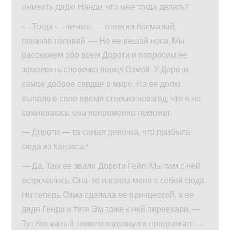
оживить дядю Нанди, что мне тогда делать?
— Тогда — ничего, — ответил Косматый,
покачав головой. — Но не вешай носа. Мы
расскажем обо всем Дороти и попросим ее
замолвить словечко перед Озмой. У Дороти
самое доброе сердце в мире. На ее долю
выпало в свое время столько невзгод, что я не
сомневаюсь: она непременно поможет.
— Дороти — та самая девочка, что прибыла
сюда из Канзаса?
— Да. Там ее звали Дороти Гейл. Мы там с ней
встречались. Она-то и взяла меня с собой сюда.
Но теперь Озма сделала ее принцессой, а ее
дядя Генри и тетя Эм тоже к ней переехали. —
Тут Косматый тяжело вздохнул и продолжал: —