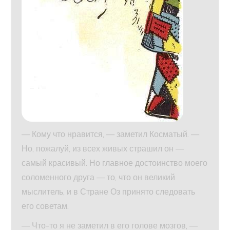
— Кому что нравится, — заметил Косматый. —
Но, пожалуй, из всех живых страшил он —
самый красивый. Но главное достоинство моего
соломенного друга — то, что он великий
мыслитель, и в Стране Оз принято следовать
его советам.
— Что-то я не заметил в его голове мозгов, —