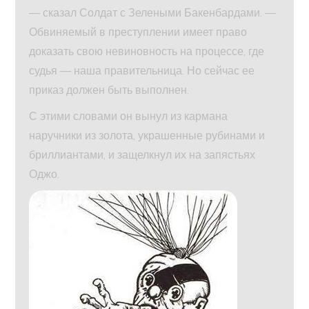
— сказал Солдат с Зелеными Бакенбардами. —
Обвиняемый в преступлении имеет право
доказать свою невиновность на процессе, где
судья — наша правительница. Но сейчас ее
приказ должен быть выполнен.
С этими словами он вынул из кармана
наручники из золота, украшенные рубинами и
бриллиантами, и защелкнул их на запястьях
Оджо.