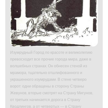
Изумрудный Город по красоте и великолепию
превосходит все прочие города мира, даже в
волшебных странах. Он обнесен стеной из
мрамора, тщательно отшлифованного и
украшенного изумрудами. В стене четверо
ворот: одни обращены в сторону Страны
Жевунов, вторые смотрят на Страну Мигунов,
от третьих начинается дорога в Страну
Кводлингов, а от четвертых — в Страну