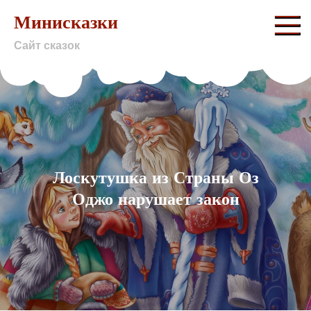
Skip
Минисказки
to
Сайт сказок
content
Лоскутушка из Страны Оз
Оджо нарушает закон