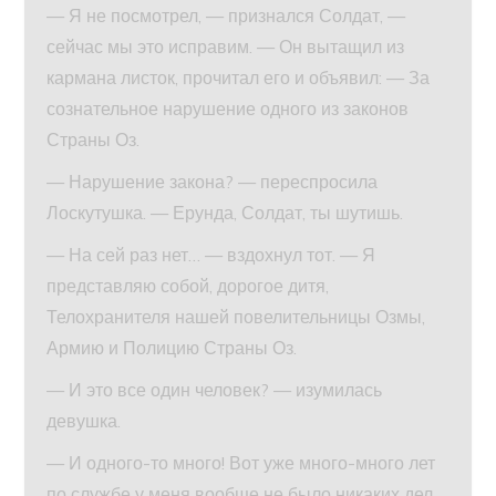
— Я не посмотрел, — признался Солдат, —
сейчас мы это исправим. — Он вытащил из
кармана листок, прочитал его и объявил: — За
сознательное нарушение одного из законов
Страны Оз.
— Нарушение закона? — переспросила
Лоскутушка. — Ерунда, Солдат, ты шутишь.
— На сей раз нет… — вздохнул тот. — Я
представляю собой, дорогое дитя,
Телохранителя нашей повелительницы Озмы,
Армию и Полицию Страны Оз.
— И это все один человек? — изумилась
девушка.
— И одного-то много! Вот уже много-много лет
по службе у меня вообще не было никаких дел.