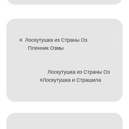
Навигация
Лоскутушка из Страны Оз
Пленник Озмы
по
записям
Лоскутушка из Страны Оз
Лоскутушка и Страшила