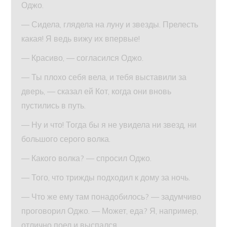
Оджо.
— Сидела, глядела на луну и звезды. Прелесть
какая! Я ведь вижу их впервые!
— Красиво, — согласился Оджо.
— Ты плохо себя вела, и тебя выставили за
дверь, — сказал ей Кот, когда они вновь
пустились в путь.
— Ну и что! Тогда бы я не увидела ни звезд, ни
большого серого волка.
— Какого волка? — спросил Оджо.
— Того, что трижды подходил к дому за ночь.
— Что же ему там понадобилось? — задумчиво
проговорил Оджо. — Может, еда? Я, например,
отлично поел и выспался.