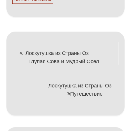
Навигация
Лоскутушка из Страны Оз
Глупая Сова и Мудрый Осел
по
записям
Лоскутушка из Страны Оз
Путешествие