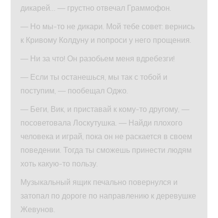
дикарей… — грустно отвечал Граммофон.
— Но мы-то не дикари. Мой тебе совет: вернись
к Кривому Колдуну и попроси у него прощения.
— Ни за что! Он разобьем меня вдребезги!
— Если ты останешься, мы так с тобой и
поступим, — пообещал Оджо.
— Беги, Вик, и приставай к кому-то другому, —
посоветовала Лоскутушка. — Найди плохого
человека и играй, пока он не раскается в своем
поведении. Тогда ты сможешь принести людям
хоть какую-то пользу.
Музыкальный ящик печально повернулся и
затопал по дороге по направлению к деревушке
Жевунов.