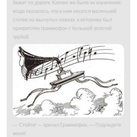
бежит по дороге. Каково же было их изумление,
когда оказалось, что к ним несется маленький
столик на выгнутых ножках, к которому был
прикреплен граммофон с большой золотой
трубой.
— Стойте! — кричал Граммофон. — Подождите
меня!