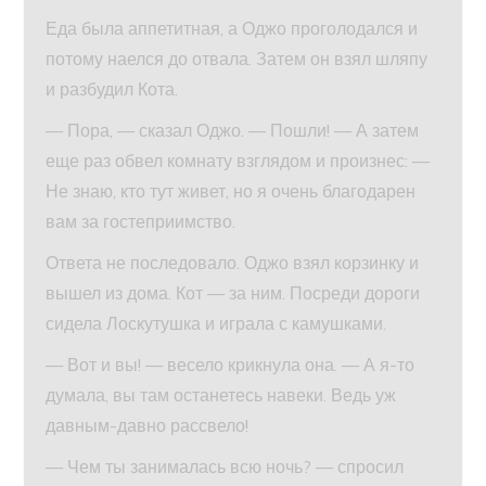
Еда была аппетитная, а Оджо проголодался и
потому наелся до отвала. Затем он взял шляпу
и разбудил Кота.
— Пора, — сказал Оджо. — Пошли! — А затем
еще раз обвел комнату взглядом и произнес: —
Не знаю, кто тут живет, но я очень благодарен
вам за гостеприимство.
Ответа не последовало. Оджо взял корзинку и
вышел из дома. Кот — за ним. Посреди дороги
сидела Лоскутушка и играла с камушками.
— Вот и вы! — весело крикнула она. — А я-то
думала, вы там останетесь навеки. Ведь уж
давным-давно рассвело!
— Чем ты занималась всю ночь? — спросил