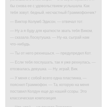
бы снова ее с удовольствием услышала. Как
тебя зовут, бедный, несчастный Граммофончик?
— Виктор Колумб Эдисон, — отвечал тот.
— Ну а я буду для краткости звать тебя Виком,
— сказала Лоскутушка. — Ну-ка, сыграй нам
что-нибудь.
— Ты от него рехнешься, — предупредил Кот.
— Если тебя послушать, так я уже рехнулась, —
отозвалась девушка. — Ну, играй, Вик.
— У меня с собой всего одна пластинка, —
пояснил Граммофон. — Та, которую на меня
поставил Колдун еще до нашей ссоры. Это
классическая композиция.
— Что-что? — не поняла Заплатка.