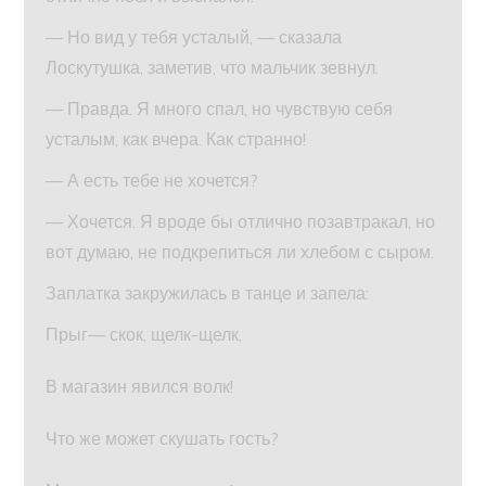
— Но вид у тебя усталый, — сказала
Лоскутушка, заметив, что мальчик зевнул.
— Правда. Я много спал, но чувствую себя
усталым, как вчера. Как странно!
— А есть тебе не хочется?
— Хочется. Я вроде бы отлично позавтракал, но
вот думаю, не подкрепиться ли хлебом с сыром.
Заплатка закружилась в танце и запела:
Прыг— скок, щелк-щелк,
В магазин явился волк!
Что же может скушать гость?