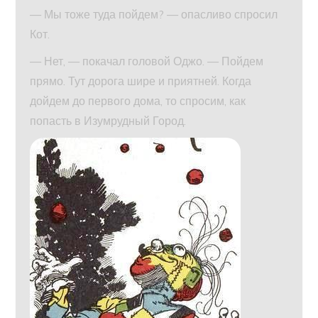
— Мы тоже туда пойдем? — опасливо спросил
Кот.
— Нет, — покачал головой Оджо. — Пойдем
прямо. Тут дорога шире и приятней. Когда
дойдем до первого дома, то спросим, как
попасть в Изумрудный Город.