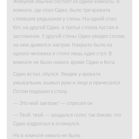
Жевунов обычно состоят из одной комнаты. В
комнате, где спал Оджо, было три кровати,
стоявшие рядышком у стены. На одной спал
Кот, на другой Оджо, а третья стояла пустая и
застланная. У другой стены Оджо увидел столик,
на нем дымился завтрак. Накрыто было на
одного человека и стоял лишь один стул. В
комнате не было никого, кроме Оджо и Кота.
Оджо встал, обулся. Увидев у кровати
умывальник, вымыл руки и лицо и причесался.
Потом подошел к столу.
— Это мой завтрак? — спросил он.
— Твой, твой, — раздался голос так близко, что
Оджо вздрогнул и оглянулся.
Но в комнате никого не было.