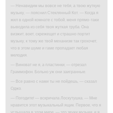
— Ненавидим мы вовсе не тебя, а твою жуткую
музыку, — пояснил Стеклянный Кот. — Когда я
жил в одной комнате с тобой, меня прямо-таки
выводила из себя твоя жуткая труба. Она
визжит, воет, скрежещет и страшно портит
музыку, к тому же твой механизм так грохочет,
что в этом шуме и гаме пропадает любая
мелодия.
— Виноват не я, а пластинки, — отрезал
Граммофон. Больно уж они заигранные.
— Все равно с нами ты не пойдешь, — сказал
Оджо.
— Погодите! — вскричала Лоскутушка. — Мне
нравится этот музыкальный ящик. Первое, что я
услышала в этом мире, — это звуки музыки, и я