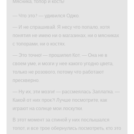
Мясника, топор и кость!
— Что это? — удивился Оджо.
— И не спрашивай. Я несу что попало, хотя
понятия не имею ни о магазинах, ни о мясниках
с топорами, ни о костях.
— Это точно! — прошипел Кот. — Она не в
своем уме, и мозги у нее какого угодно цвета,
только не розового, потому что работают
прескверно.
— Ну их, эти мозги! — рассмеялась Заплатка. —
Какой от них прок?! Лучше посмотрите, как
играют на солнце мои лоскутки.
В этот момент за спиной у них послышался
топот, и все трое обернулись посмотреть, кто это