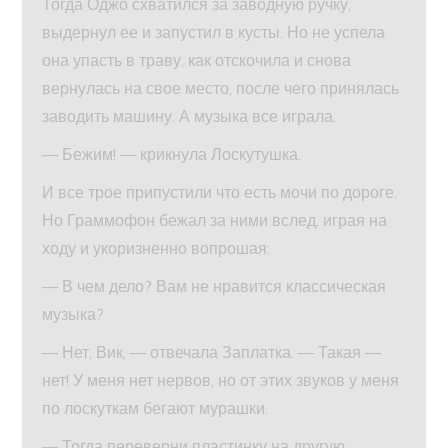
Тогда Оджо схватился за заводную ручку,
выдернул ее и запустил в кусты. Но не успела
она упасть в траву, как отскочила и снова
вернулась на свое место, после чего принялась
заводить машину. А музыка все играла.
— Бежим! — крикнула Лоскутушка.
И все трое припустили что есть мочи по дороге.
Но Граммофон бежал за ними вслед, играя на
ходу и укоризненно вопрошая:
— В чем дело? Вам не нравится классическая
музыка?
— Нет, Вик, — отвечала Заплатка. — Такая —
нет! У меня нет нервов, но от этих звуков у меня
по лоскуткам бегают мурашки.
— Тогда переверни пластинку на другую