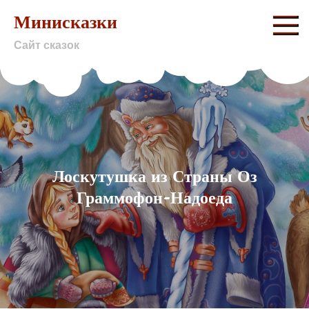
Skip
Минисказки
to
Сайт сказок
content
Лоскутушка из Страны Оз
Граммофон-Надоеда