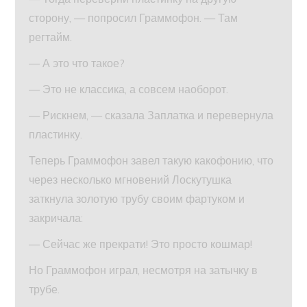
сторону, — попросил Граммофон. — Там
регтайм.
— А это что такое?
— Это не классика, а совсем наоборот.
— Рискнем, — сказала Заплатка и перевернула
пластинку.
Теперь Граммофон завел такую какофонию, что
через несколько мгновений Лоскутушка
заткнула золотую трубу своим фартуком и
закричала:
— Сейчас же прекрати! Это просто кошмар!
Но Граммофон играл, несмотря на затычку в
трубе.