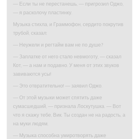
— Если ты не перестанешь, — пригрозил Оджо,
— я расколочу пластинку.
Музыка стихла, и Граммофон, сердито покрутив
трубой, сказал:
— Неужели и регтайм вам не по душе?
— Заплатке от него стало невмоготу, — сказал
Кот, — а нам и подавно. У меня от этих звуков
завиваются усы!
— Это отвратительно! — заявил Оджо.
— От этой музыки может спятить даже
сумасшедший, — признала Лоскутушка. — Вот
что я скажу тебе, Вик. Ты создан не на радость, а
на муки людям.
— Музыка способна умиротворять даже