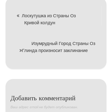
Навигация
Лоскутушка из Страны Оз
Кривой колдун
по
записям
Изумрудный Город Страны Оз
Глинда произносит заклинание
Добавить комментарий
Ваш адрес email не будет опубликован.