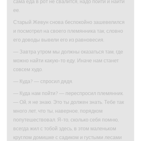
сама еда в рот не свалится, надо пойти и найти
ее.
Старый Жевун снова беспокойно зашевелился
и посмотрел на своего племянника так, словно
его доводы вывели его из равновесия.
— Завтра утром мы должны оказаться там, где
можно найти какую-то еду. Иначе нам станет
совсем худо.
— Куда? — спросил дядя.
— Куда нам пойти? — переспросил племянник.
— Ой, я не знаю. Это ты должен знать. Тебе так
много лет, что ты, наверное, порядком
попутешествовал. Я-то, сколько себя помню,
всегда жил с тобой здесь, в этом маленьком
круглом домишке с садиком и густыми лесами