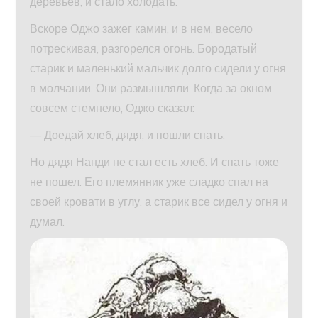
деревьев, и стало холодать.
Вскоре Оджо зажег камин, и в нем, весело
потрескивая, разгорелся огонь. Бородатый
старик и маленький мальчик долго сидели у огня
в молчании. Они размышляли. Когда за окном
совсем стемнело, Оджо сказал:
— Доедай хлеб, дядя, и пошли спать.
Но дядя Нанди не стал есть хлеб. И спать тоже
не пошел. Его племянник уже сладко спал на
своей кровати в углу, а старик все сидел у огня и
думал.