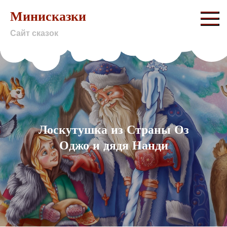
Skip
Минисказки
to
Сайт сказок
content
Лоскутушка из Страны Оз
Оджо и дядя Нанди