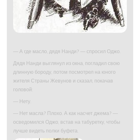
— А где масло, дядя Нанди? — спросил Оджо.
Дядя Нанди выглянул из окна, погладил свою
длинную бороду, потом посмотрел на юного
жителя Страны Жевунов и сказал, покачав
головой:
— Нету.
— Нет масла? Плохо. А как насчет джема? —
осведомился Оджо, встав на табуретку, чтобы
лучше видеть полки буфета.