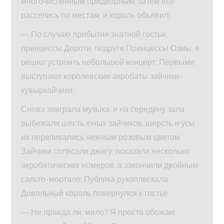
многочисленным придворным, затем все
расселись по местам, и король объявил:
— По случаю прибытия знатной гостьи,
принцессы Дороти, подруги Принцессы Озмы, я
решил устроить небольшой концерт. Первыми
выступают королевские акробаты зайчики-
кувыркайчики.
Снова заиграла музыка, и на середину зала
выбежали шесть юных зайчиков, шерсть и усы
их переливались нежным розовым цветом.
Зайчики сплясали джигу, показали несколько
акробатических номеров, а закончили двойным
сальто-мортале. Публика рукоплескала.
Довольный король повернулся к гостье:
— Не правда ли, мило? Я просто обожаю