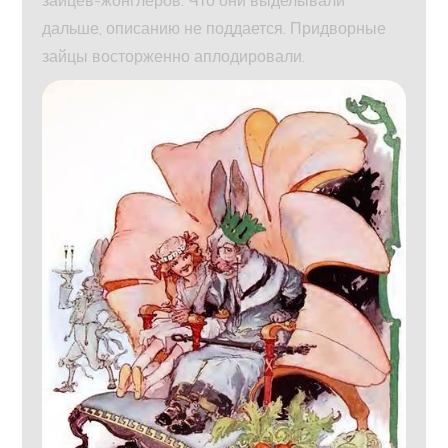
зайцев-жонглеров. Что они выделывали
дальше, описанию не поддается. Придворные
зайцы восторженно аплодировали.