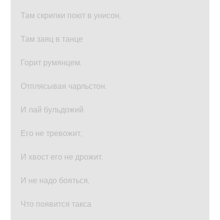
Там скрипки поют в унисон,
Там заяц в танце
Горит румянцем,
Отплясывая чарльстон.
И лай бульдожий
Его не тревожит,
И хвост его не дрожит,
И не надо бояться,
Что появится такса