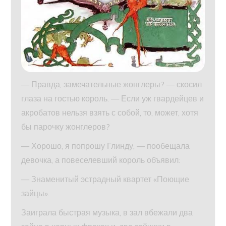
— Правда, замечательные жонглеры? — скосил
глаза на гостью король. — Если уж гвардейцев и
акробатов нельзя взять с собой, то, может, хотя
бы парочку жонглеров?
— Хорошо, я попрошу Глинду, — пообещала
девочка, а повеселевший король объявил:
— Знаменитый эстрадный квартет «Поющие
зайцы».
Заиграла быстрая музыка, в зал вбежали два