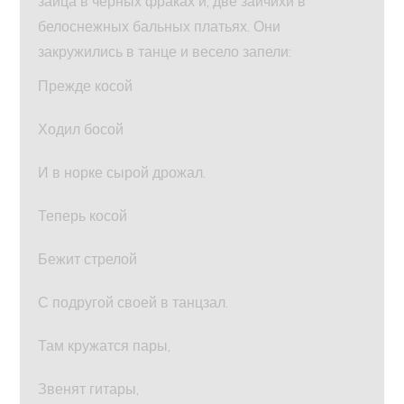
зайца в черных фраках и, две зайчихи в
белоснежных бальных платьях. Они
закружились в танце и весело запели:
Прежде косой
Ходил босой
И в норке сырой дрожал.
Теперь косой
Бежит стрелой
С подругой своей в танцзал.
Там кружатся пары,
Звенят гитары,