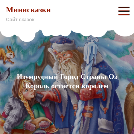
Skip
Минисказки
to
Сайт сказок
content
Изумрудный Город Страны Оз
Король остается королем