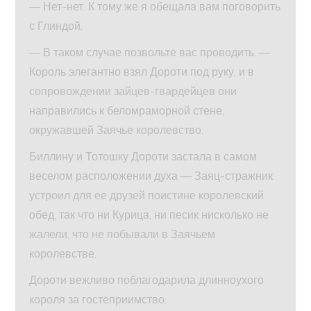
— Нет-нет. К тому же я обещала вам поговорить
с Глиндой.
— В таком случае позвольте вас проводить. —
Король элегантно взял Дороти под руку, и в
сопровождении зайцев-гвардейцев они
направились к беломраморной стене,
окружавшей Заячье королевство.
Биллину и Тотошку Дороти застала в самом
веселом расположении духа — Заяц-стражник
устроил для ее друзей поистине королевский
обед, так что ни Курица, ни песик нисколько не
жалели, что не побывали в Заячьем
королевстве.
Дороти вежливо поблагодарила длинноухого
короля за гостеприимство: