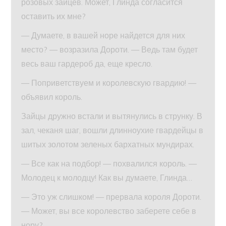
розовых зайцев. Может, Глинда согласится
оставить их мне?
— Думаете, в вашей норе найдется для них
место? — возразила Дороти. — Ведь там будет
весь ваш гардероб да, еще кресло.
— Поприветствуем и королевскую гвардию! —
объявил король.
Зайцы дружно встали и вытянулись в струнку. В
зал, чеканя шаг, вошли длинноухие гвардейцы в
шитых золотом зеленых бархатных мундирах.
— Все как на подбор! — похвалился король. —
Молодец к молодцу! Как вы думаете, Глинда…
— Это уж слишком! — прервала короля Дороти.
— Может, вы все королевство заберете себе в
нору?