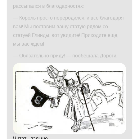
рассыпался в благодарностях:
— Король просто переродился, и все благодаря
вам! Мы поставим вашу статую рядом со
статуей Глинды, вот увидите! Приходите еще,
мы вас ждем!
— Обязательно приду! — пообещала Дороги.
Читать дальше