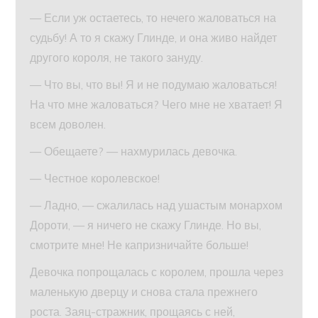
— Если уж остаетесь, то нечего жаловаться на
судьбу! А то я скажу Глинде, и она живо найдет
другого короля, не такого зануду.
— Что вы, что вы! Я и не подумаю жаловаться!
На что мне жаловаться? Чего мне не хватает! Я
всем доволен.
— Обещаете? — нахмурилась девочка.
— Честное королевское!
— Ладно, — сжалилась над ушастым монархом
Дороти, — я ничего не скажу Глинде. Но вы,
смотрите мне! Не капризничайте больше!
Девочка попрощалась с королем, прошла через
маленькую дверцу и снова стала прежнего
роста. Заяц-стражник, прощаясь с ней,